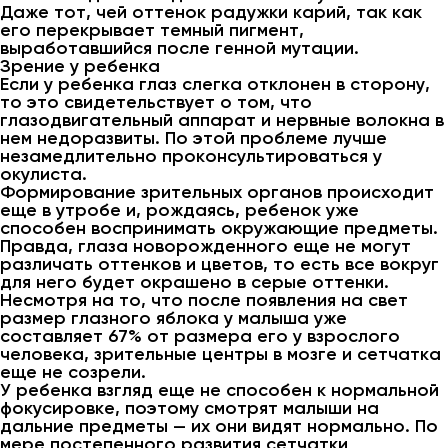
Даже тот, чей оттенок радужки карий, так как
его перекрывает темный пигмент,
выработавшийся после генной мутации.
Зрение у ребенка
Если у ребенка глаз слегка отклонен в сторону,
то это свидетельствует о том, что
глазодвигательный аппарат и нервные волокна в
нем недоразвиты. По этой проблеме лучше
незамедлительно проконсультироваться у
окулиста.
Формирование зрительных органов происходит
еще в утробе и, рождаясь, ребенок уже
способен воспринимать окружающие предметы.
Правда, глаза новорожденного еще не могут
различать оттенков и цветов, то есть все вокруг
для него будет окрашено в серые оттенки.
Несмотря на то, что после появления на свет
размер глазного яблока у малыша уже
составляет 67% от размера его у взрослого
человека, зрительные центры в мозге и сетчатка
еще не созрели.
У ребенка взгляд еще не способен к нормальной
фокусировке, поэтому смотрят малыши на
дальние предметы — их они видят нормально. По
мере постепенного развития сетчатки