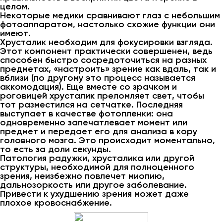
целом.
Некоторые медики сравнивают глаз с небольшим
фотоаппаратом, настолько схожие функции они
имеют.
Хрусталик необходим для фокусировки взгляда.
Этот компонент практически совершенен, ведь
способен быстро сосредоточиться на разных
предметах, «настроить» зрение как вдаль, так и
вблизи (по другому это процесс называется
аккомодация). Еще вместе со зрачком и
роговицей хрусталик преломляет свет, чтобы
тот разместился на сетчатке. Последняя
выступает в качестве фотопленки: она
одновременно запечатлевает момент или
предмет и передает его для анализа в кору
головного мозга. Это происходит моментально,
то есть за доли секунды.
Патология радужки, хрусталика или другой
структуры, необходимой для полноценного
зрения, неизбежно повлечет миопию,
дальнозоркость или другое заболевание.
Привести к ухудшению зрения может даже
плохое кровоснабжение.