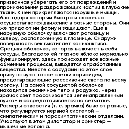
призванная уберегать его от повреждений и
проникновения раздражающих частиц в глубокие
ткани. К ней прикрепляются наружные мышцы,
благодаря которым быстро и слаженно
осуществляется движение в разные стороны. Они
же придают им форму и защищают. Еще в
наружную оболочку включают роговицу и
склеру, расположенную в глазнице. Снаружи
поверхность век выстилает конъюнктива.
Средняя оболочка, которая включает в себя
сосуды. Благодаря ей глазное яблоко нормально
функционирует, здесь происходят все важные
обменные процессы, выводятся отработанные
вещества. Вместе с сосудами на этом слое
присутствуют также клетки хориоидеи,
предотвращающие рассеивание света по всему
органу. На самой сосудистой оболочке
находится ресничное тело и радужка. Через
зрачок свет просачивается целенаправленным
пучком и сосредотачивается на сетчатке.
Размеры отверстия (т. е. зрачка) бывают разные,
что регулируется нервной системой —
симпатическим и парасимпатическим отделами.
Участвуют в этом дилататор и сфинктер —
мышечные волокна.