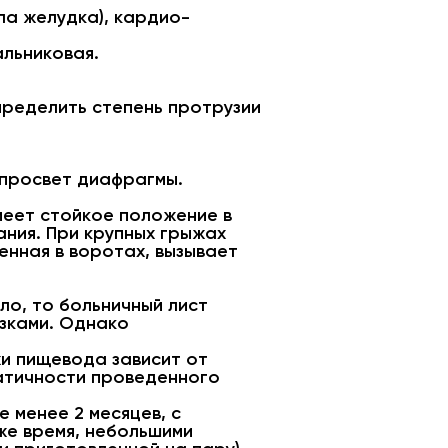
ла желудка), кардио-
альниковая.
ределить степень протрузии
 просвет диафрагмы.
меет стойкое положение в
ния. При крупных грыжах
нная в воротах, вызывает
ло, то больничный лист
узками. Однако
и пищевода зависит от
атичности проведенного
 менее 2 месяцев, с
же время, небольшими