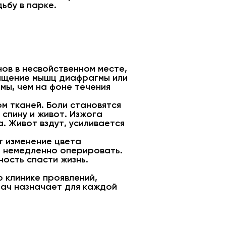
ьбу в парке.
ов в несвойственном месте,
ащение мышц диафрагмы или
мы, чем на фоне течения
м тканей. Боли становятся
 спину и живот. Изжога
. Живот вздут, усиливается
т изменение цвета
т немедленно оперировать.
ость спасти жизнь.
 клинике проявлений,
рач назначает для каждой