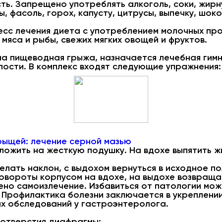
ь. Запрещено употреблять алкоголь, соки, жирн
, фасоль, горох, капусту, цитрусы, выпечку, шок
сс лечения диета с употреблением молочных прод
мяса и рыбы, свежих мягких овощей и фруктов.
на пищеводная грыжа, назначается лечебная гимн
ости. В комплекс входят следующие упражнения:
рыщей: лечение серной мазью
оложить на жесткую подушку. На вдохе выпятить ж
делать наклон, с выдохом вернуться в исходное п
повороты корпусом на вдохе, на выдохе возвращат
но самоизлечение. Избавиться от патологии можн
. Профилактика болезни заключается в укреплен
ых обследований у гастроэнтеролога.
отверстия диафрагмы: