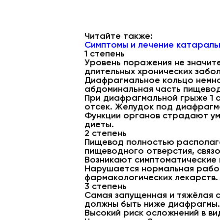
Читайте также:
Симптомы и лечение катаральн
1 степень
Уровень поражения не значит
длительных хронических забо
Диафрагмальное кольцо немно
абдоминальная часть пищевод
При диафрагмальной грыже 1 
отсек. Желудок под диафрагмо
Функции органов страдают ум
диеты.
2 степень
Пищевод полностью располага
пищеводного отверстия, связ
Возникают симптоматические п
Нарушается нормальная работ
фармакологических лекарств.
3 степень
Самая запущенная и тяжёлая 
должны быть ниже диафрагмы.
Высокий риск осложнений в ви