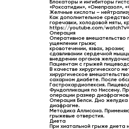
Блокаторы и ингибиторы гиста
«Роксатидин», «Омепразол», «
Желчные кислоты – нейтрализу
Как дополнительное средство 
горечавки, холодовой мяты, кр
https://youtube.com/watch?v
Операция
Оперативное вмешательство 
ущемлении грыжи;
кровотечении, язвах, эрозии;
сдавливании сердечной мышцы
внедрении органов желудочно
Пациентам с грыжей пищевода
В качестве хирургического м
хирургическое вмешательство
сахарном диабете. После обс
Гастрокардиопексия. Пищевод
Фундопликация по Ниссену. П
операции размер диафрагмово
Операция Белси. Дно желудка 
диафрагме.
Методика Аллисона. Применяю
грыжевые отверстия.
Диета
При хиатальной грыже диета 