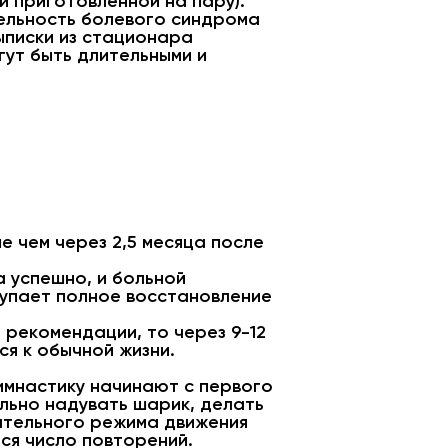
и приготовленной на пару).
тельность болевого синдрома
ыписки из стационара
гут быть длительными и
е чем через 2,5 месяца после
а успешно, и больной
тупает полное восстановление
рекомендации, то через 9-12
я к обычной жизни.
имнастику начинают с первого
льно надувать шарик, делать
гательного режима движения
ся число повторений.