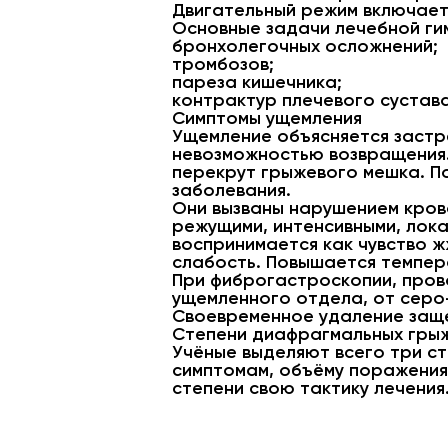
Двигательный режим включает 
Основные задачи лечебной гим
бронхолегочных осложнений;
тромбозов;
пареза кишечника;
контрактур плечевого сустава
Симптомы ущемления
Ущемление объясняется застр
невозможностью возвращения.
перекрут грыжевого мешка. По
заболевания.
Они вызваны нарушением кров
режущими, интенсивными, лока
воспринимается как чувство ж
слабость. Повышается темпер
При фиброгастроскопии, пров
ущемленного отдела, от серо
Своевременное удаление заще
Степени диафрагмальных гры
Учёные выделяют всего три ст
симптомам, объёму поражения,
степени свою тактику лечения