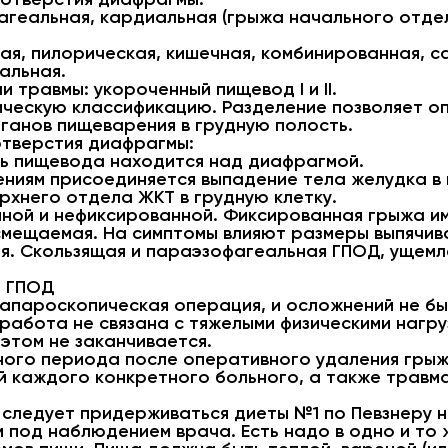
фагеальная, кардиальная (грыжа начального отде
я, пилорическая, кишечная, комбинированная, с
альная.
 травмы: укороченный пищевод I и II.
ческую классификацию. Разделение позволяет оп
рганов пищеварения в грудную полость.
тверстия диафрагмы:
ь пищевода находится над диафрагмой.
ениям присоединяется выпадение тела желудка в
рхнего отдела ЖКТ в грудную клетку.
ной и нефиксированной. Фиксированная грыжа и
смещаемая. На симптомы влияют размеры выпячива
я. Скользящая и параэзофагеальная ГПОД, ущемле
и ГПОД
апароскопическая операция, и осложнений не бы
 работа не связана с тяжелыми физическими нагр
этом не заканчивается.
ого периода после оперативного удаления грыж
 каждого конкретного больного, а также травм
ледует придерживаться диеты №1 по Певзнеру не
под наблюдением врача. Есть надо в одно и то 