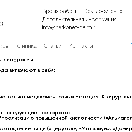
Время работы:
Круглосуточно
Дополнительная информация:
53
info@narkonet-perm.ru
ков
Клиника
Статьи
Контакты
я диафрагмы
да включают в себя:
но только медикаментозным методом. К хирургич
ют следующие препараты:
йтрализацию повышенной кислотности («Альмагел
охождение пищи («Церукал», «Мотилиум», «Домир