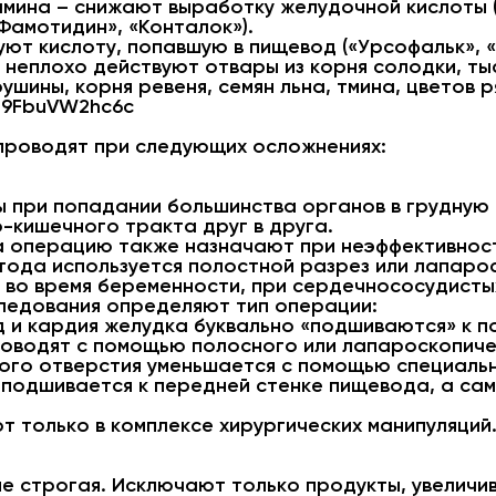
мина – снижают выработку желудочной кислоты (
Фамотидин», «Конталок»).
ют кислоту, попавшую в пищевод («Урсофальк», «
неплохо действуют отвары из корня солодки, ты
ушины, корня ревеня, семян льна, тмина, цветов 
=9FbuVW2hc6c
проводят при следующих осложнениях:
 при попадании большинства органов в грудную 
-кишечного тракта друг в друга.
 операцию также назначают при неэффективност
етода используется полостной разрез или лапаро
 во время беременности, при сердечнососудистых
ледования определяют тип операции:
 и кардия желудка буквально «подшиваются» к 
роводят с помощью полосного или лапароскопиче
го отверстия уменьшается с помощью специаль
подшивается к передней стенке пищевода, а сам 
т только в комплексе хирургических манипуляций
не строгая. Исключают только продукты, увелич