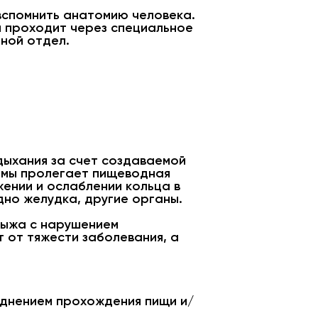
вспомнить анатомию человека.
м проходит через специальное
ной отдел.
дыхания за счет создаваемой
гмы пролегает пищеводная
ении и ослаблении кольца в
дно желудка, другие органы.
грыжа с нарушением
 от тяжести заболевания, а
днением прохождения пищи и/