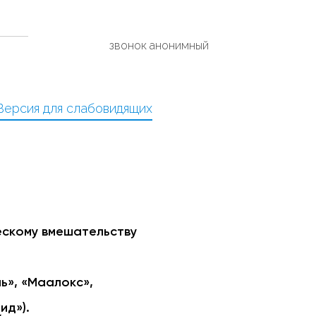
звонок анонимный
Версия для слабовидящих
ескому вмешательству
ь», «Маалокс»,
ид»).