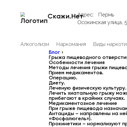
Адрес:
Пермь
Скажи.Нет
Осокинская улица, 
Алкоголизм
Наркомания
Виды наркоти
Блог
›
Грыжа пищеводного отверсти
Особенности лечения
Методы лечения грыжи пищево
Прием медикаментов.
Операцию.
Диету.
Леченую физическую культуру.
Лечить хиатальную грыжу мож
прибегают в крайних случаях.
Медикаментозное лечение
При грыже пищевода назнача
Антациды – направлены на не
«Фосфалюгель»).
Прокинетики – нормализуют пр