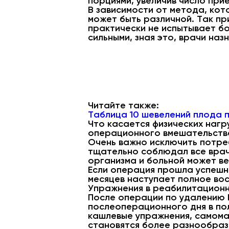
порциями, увеличив число при
В зависимости от метода, ко
может быть различной. Так п
практически не испытывает бо
сильными, зная это, врачи н
Читайте также:
Таблица 10 шевелений плода 
Что касается физических нагр
операционного вмешательства
Очень важно исключить потреб
тщательно соблюдал все врач
организма и больной может ве
Если операция прошла успешн
месяцев наступает полное вос
Упражнения в реабилитацион
После операции по удалению 
послеоперационного дня в по
кашлевые упражнения, самома
становятся более разнообраз