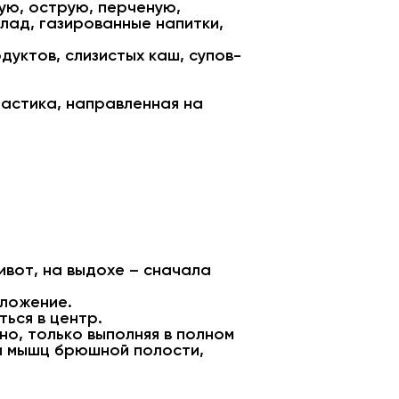
ую, острую, перченую,
олад, газированные напитки,
уктов, слизистых каш, супов-
астика, направленная на
ивот, на выдохе – сначала
оложение.
ься в центр.
о, только выполняя в полном
ии мышц брюшной полости,