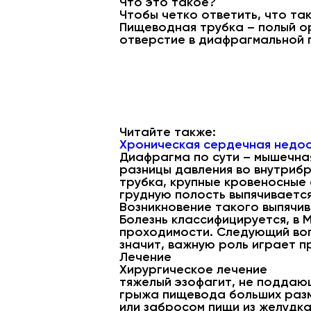
Что это такое?
Чтобы четко ответить, что т
Пищеводная трубка – полый о
отверстие в диафрагмальной 
Читайте также:
Хроническая сердечная недос
Диафрагма по сути – мышечна
разницы давления во внутриб
трубка, крупные кровеносные 
грудную полость выпячивается
Возникновение такого выпячив
Болезнь классифицируется, в М
проходимости. Следующий воп
значит, важную роль играет п
Лечение
Хирургическое лечение
тяжелый эзофагит, не поддаю
грыжа пищевода больших разм
или забросом пищи из желудк