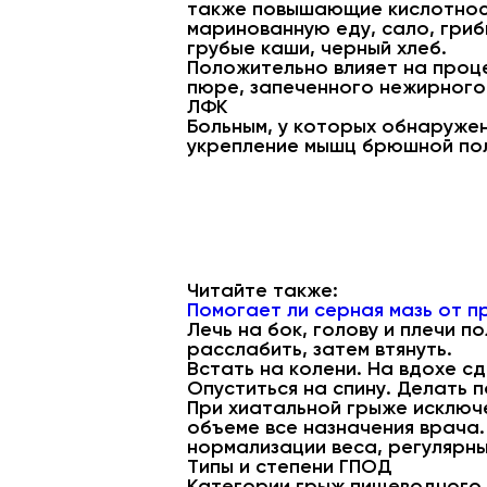
также повышающие кислотност
маринованную еду, сало, грибы
грубые каши, черный хлеб.
Положительно влияет на проце
пюре, запеченного нежирного 
ЛФК
Больным, у которых обнаруже
укрепление мышц брюшной пол
Читайте также:
Помогает ли серная мазь от п
Лечь на бок, голову и плечи п
расслабить, затем втянуть.
Встать на колени. На вдохе с
Опуститься на спину. Делать 
При хиатальной грыже исключе
объеме все назначения врача
нормализации веса, регулярн
Типы и степени ГПОД
Категории грыж пищеводного 