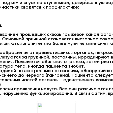
подъем и спуск по ступенькам, дозированную ход
настики сводятся к профилактике:
.
еванием прошедших сквозь грыжевой канал орган
 Основной причиной становится внезапное сокр
являются значительно более мучительные симпто
ообращения в переместившихся органах, некрозо
лизуются за грудиной, постоянны, иррадиируют в
жения. Появляется обильная отрыжка, затем рвота
атура тела, иногда пациента знобит.
одимой по экстренным показаниям, обнаруживаю
-синего до черного (гангрена). Пациента следуе
мленных частей органов — единственная возможн
ж
епени проявления недуга. Все они различаются по
 нарушению функционирования. В связи с этим, в
.