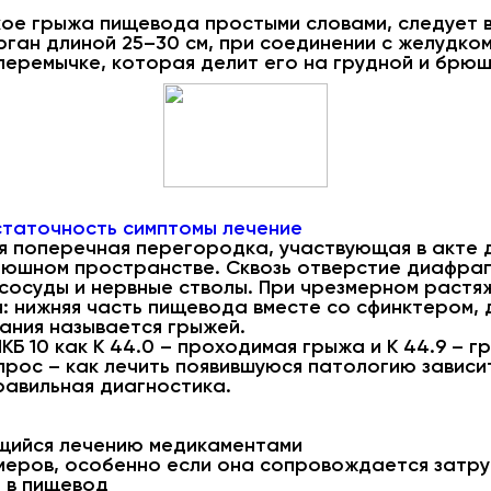
акое грыжа пищевода простыми словами, следует 
рган длиной 25–30 см, при соединении с желудко
перемычке, которая делит его на грудной и брюш
таточность симптомы лечение
я поперечная перегородка, участвующая в акте 
рюшном пространстве. Сквозь отверстие диафра
сосуды и нервные стволы. При чрезмерном растяж
: нижняя часть пищевода вместе со сфинктером, 
ания называется грыжей.
КБ 10 как К 44.0 – проходимая грыжа и К 44.9 – 
рос – как лечить появившуюся патологию зависит
равильная диагностика.
щийся лечению медикаментами
еров, особенно если она сопровождается затру
а в пищевод