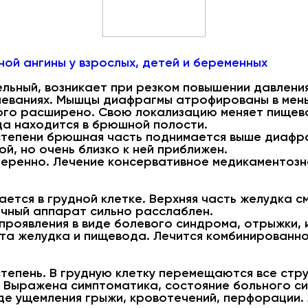
ой ангины у взрослых, детей и беременных
ельный, возникает при резком повышении давлени
леваниях. Мышцы диафрагмы атрофированы в мень
го расширено. Свою локализацию меняет пищево
а находится в брюшной полости.
степени брюшная часть поднимается выше диафра
й, но очень близко к ней приближен.
еренно. Лечение консервативное медикаментозн
ется в грудной клетке. Верхняя часть желудка с
очный аппарат сильно расслаблен.
роявления в виде болевого синдрома, отрыжки, и
а желудка и пищевода. Лечится комбинированно
степень. В грудную клетку перемещаются все стр
 Выражена симптоматика, состояние больного си
де ущемления грыжи, кровотечений, перфорации.