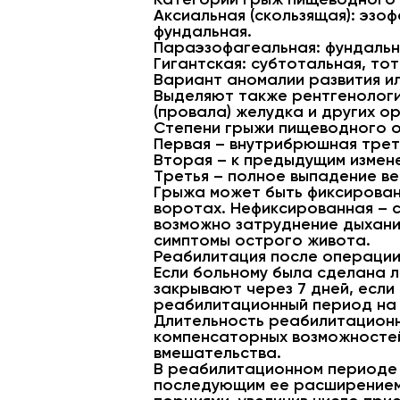
Аксиальная (скользящая): эзо
фундальная.
Параэзофагеальная: фундальна
Гигантская: субтотальная, тот
Вариант аномалии развития или
Выделяют также рентгенологи
(провала) желудка и других о
Степени грыжи пищеводного о
Первая – внутрибрюшная трет
Вторая – к предыдущим измен
Третья – полное выпадение ве
Грыжа может быть фиксирован
воротах. Нефиксированная – 
возможно затруднение дыхани
симптомы острого живота.
Реабилитация после операци
Если больному была сделана л
закрывают через 7 дней, если
реабилитационный период на 
Длительность реабилитационн
компенсаторных возможностей
вмешательства.
В реабилитационном периоде с
последующим ее расширением 