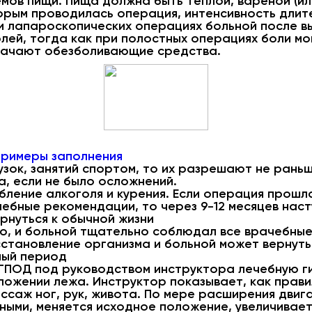
емов пищи. Пища должна быть теплой, вареной (ил
торым проводилась операция, интенсивность дли
ри лапароскопических операциях больной после в
лей, тогда как при полостных операциях боли мо
азначают обезболивающие средства.
примеры заполнения
узок, занятий спортом, то их разрешают не раньш
, если не было осложнений.
ление алкоголя и курения. Если операция прошл
ебные рекомендации, то через 9-12 месяцев нас
рнуться к обычной жизни
о, и больной тщательно соблюдал все врачебные 
становление организма и больной может вернутьс
ный период
ГПОД под руководством инструктора лечебную г
ложении лежа. Инструктор показывает, как прави
ссаж ног, рук, живота. По мере расширения дви
ными, меняется исходное положение, увеличивает