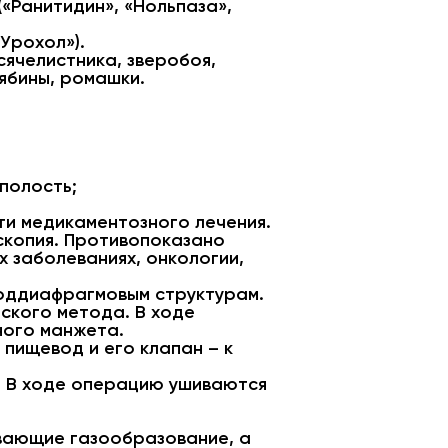
«Ранитидин», «Нольпаза»,
Урохол»).
сячелистника, зверобоя,
рябины, ромашки.
полость;
и медикаментозного лечения.
скопия. Противопоказано
 заболеваниях, онкологии,
поддиафрагмовым структурам.
ского метода. В ходе
ного манжета.
пищевод и его клапан – к
. В ходе операцию ушиваются
ивающие газообразование, а