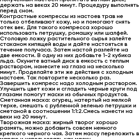
держать на веках 20 минут. Процедуру выполнять
перед сном.
Контрастные компрессы из настоев трав не
только отбеливают кожу, но и помогают снять
отек век. Для такого компресса хорошо
использовать петрушку, ромашку или шалфей.
Столовую ложку растительного сырья залейте
стаканом кипящей воды и дайте настояться в
течение получаса. Затем настой разлейте на
две емкости. В одну из них добавьте 1-2 кубика
льда. Окуните ватный диск в емкость с теплым
раствором, нанесите на глаза на несколько
минут. Проделайте эти же действия с холодным
настоем. Так повторите несколько раз.
Завершить компресс надо холодным раствором.
Улучшить цвет кожи и сгладить черные круги под
глазами помогут маски из обычных продуктов.
Сметанная маска: огурец, натертый на мелкой
терке, смешать с рубленной зеленью петрушки и
сметаной в соотношении 1:1:2.Смесь нанести на
веки на 20 минут.
Творожная маска: жирный творог хорошо
размять, можно добавить совсем немного
крепкого черного чая. Затем массу переложить в