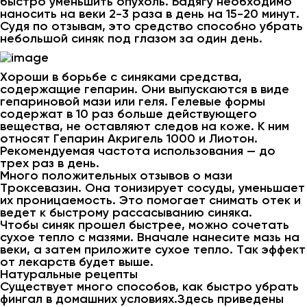
быстро уменьшить опухоль. Бадягу необходимо
наносить на веки 2-3 раза в день на 15-20 минут.
Судя по отзывам, это средство способно убрать
небольшой синяк под глазом за один день.
Хороши в борьбе с синяками средства,
содержащие гепарин. Они выпускаются в виде
гепариновой мази или геля. Гелевые формы
содержат в 10 раз больше действующего
вещества, не оставляют следов на коже. К ним
относят Гепарин Акригель 1000 и Лиотон.
Рекомендуемая частота использования — до
трех раз в день.
Много положительных отзывов о мази
Троксевазин. Она тонизирует сосуды, уменьшает
их проницаемость. Это помогает снимать отек и
ведет к быстрому рассасыванию синяка.
Чтобы синяк прошел быстрее, можно сочетать
сухое тепло с мазями. Вначале нанесите мазь на
веки, а затем приложите сухое тепло. Так эффект
от лекарств будет выше.
Натуральные рецепты
Существует много способов, как быстро убрать
фингал в домашних условиях.Здесь приведены