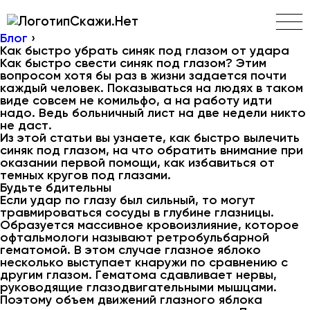
Скажи.Нет
Блог
›
Как быстро убрать синяк под глазом от удара
Как быстро свести синяк под глазом? Этим
вопросом хотя бы раз в жизни задается почти
каждый человек. Показываться на людях в таком
виде совсем не комильфо, а на работу идти
надо. Ведь больничный лист на две недели никто
не даст.
Из этой статьи вы узнаете, как быстро вылечить
синяк под глазом, на что обратить внимание при
оказании первой помощи, как избавиться от
темных кругов под глазами.
Будьте бдительны
Если удар по глазу был сильный, то могут
травмироваться сосуды в глубине глазницы.
Образуется массивное кровоизлияние, которое
офтальмологи называют ретробульбарной
гематомой. В этом случае глазное яблоко
несколько выступает кнаружи по сравнению с
другим глазом. Гематома сдавливает нервы,
руководящие глазодвигательными мышцами.
Поэтому объем движений глазного яблока