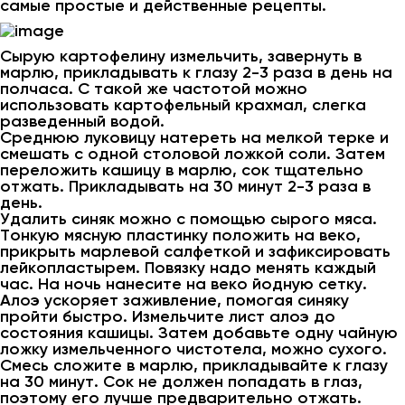
самые простые и действенные рецепты.
Сырую картофелину измельчить, завернуть в
марлю, прикладывать к глазу 2-3 раза в день на
полчаса. С такой же частотой можно
использовать картофельный крахмал, слегка
разведенный водой.
Среднюю луковицу натереть на мелкой терке и
смешать с одной столовой ложкой соли. Затем
переложить кашицу в марлю, сок тщательно
отжать. Прикладывать на 30 минут 2-3 раза в
день.
Удалить синяк можно с помощью сырого мяса.
Тонкую мясную пластинку положить на веко,
прикрыть марлевой салфеткой и зафиксировать
лейкопластырем. Повязку надо менять каждый
час. На ночь нанесите на веко йодную сетку.
Алоэ ускоряет заживление, помогая синяку
пройти быстро. Измельчите лист алоэ до
состояния кашицы. Затем добавьте одну чайную
ложку измельченного чистотела, можно сухого.
Смесь сложите в марлю, прикладывайте к глазу
на 30 минут. Сок не должен попадать в глаз,
поэтому его лучше предварительно отжать.