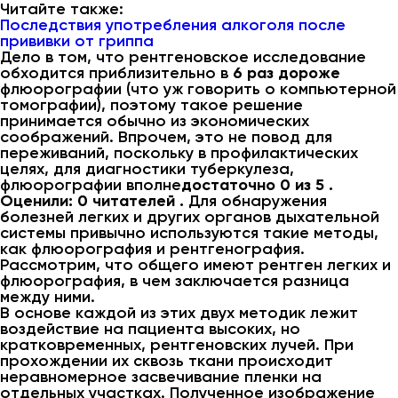
Читайте также:
Последствия употребления алкоголя после
прививки от гриппа
Дело в том, что рентгеновское исследование
обходится приблизительно в
6 раз дороже
флюорографии (что уж говорить о компьютерной
томографии), поэтому такое решение
принимается обычно из экономических
соображений. Впрочем, это не повод для
переживаний, поскольку в профилактических
целях, для диагностики туберкулеза,
флюорографии вполне
достаточно 0 из 5 .
Оценили: 0 читателей .
Для обнаружения
болезней легких и других органов дыхательной
системы привычно используются такие методы,
как флюорография и рентгенография.
Рассмотрим, что общего имеют рентген легких и
флюорография, в чем заключается разница
между ними.
В основе каждой из этих двух методик лежит
воздействие на пациента высоких, но
кратковременных, рентгеновских лучей. При
прохождении их сквозь ткани происходит
неравномерное засвечивание пленки на
отдельных участках. Полученное изображение