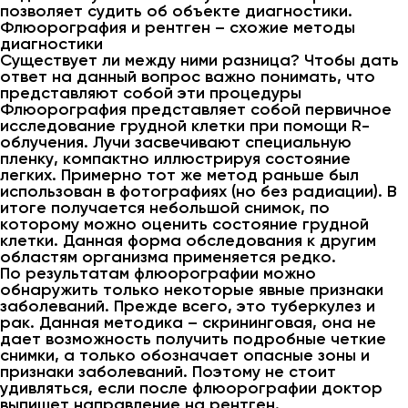
позволяет судить об объекте диагностики.
Флюорография и рентген – схожие методы
диагностики
Существует ли между ними разница? Чтобы дать
ответ на данный вопрос важно понимать, что
представляют собой эти процедуры
Флюорография представляет собой первичное
исследование грудной клетки при помощи R-
облучения. Лучи засвечивают специальную
пленку, компактно иллюстрируя состояние
легких. Примерно тот же метод раньше был
использован в фотографиях (но без радиации). В
итоге получается небольшой снимок, по
которому можно оценить состояние грудной
клетки. Данная форма обследования к другим
областям организма применяется редко.
По результатам флюорографии можно
обнаружить только некоторые явные признаки
заболеваний. Прежде всего, это туберкулез и
рак. Данная методика – скрининговая, она не
дает возможность получить подробные четкие
снимки, а только обозначает опасные зоны и
признаки заболеваний. Поэтому не стоит
удивляться, если после флюорографии доктор
выпишет направление на рентген.