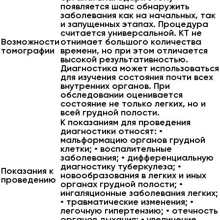
появляется шанс обнаружить
заболевания как на начальных, так
и запущенных этапах. Процедура
считается универсальной. КТ не
Возможности
отнимает большого количества
томографии
времени, но при этом отличается
высокой результативностью.
Диагностика может использоваться
для изучения состояния почти всех
внутренних органов. При
обследовании оценивается
состояние не только легких, но и
всей грудной полости.
К показаниям для проведения
диагностики относят: •
мальформацию органов грудной
клетки; • воспалительные
заболевания; • дифференциальную
диагностику туберкулеза; •
Показания к
новообразования в легких и иных
проведению
органах грудной полости; •
ингаляционные заболевания легких;
• травматические изменения; •
легочную гипертензию; • отечность
органов дыхания; • увеличение