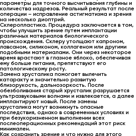
параметры для точного высчитывания глубины и
количества надрезов. Реальный результат после
операции – исправление астигматизма и зрения
на несколько диоптрий.
Склеропластика. Процедура заключается в том,
чтобы улучшить зрение путем имплантации
различных материалов биологического
происхождения. Склеру утолщают капроном,
лавсаном, силиконом, коллагеном или другими
подобными материалами. Они через некоторое
время врастают в глазное яблоко, обеспечивая
ему больше питания, препятствуют его
патологическому росту.
Замена хрусталика помогает вылечить
катаракту и значительно развитую
близорукость, дальнозоркость. После
обезболивания старый хрусталик разрушается
ультразвуковыми волнами и извлекается, а далее
имплантируют новый. После замены
хрусталика могут возникнуть опасные
последствия, однако в современных условиях и
при безукоризненном выполнении всех
послеоперационных рекомендаций этот риск
минимален.
Как сохранить зрение и что нужно для этого