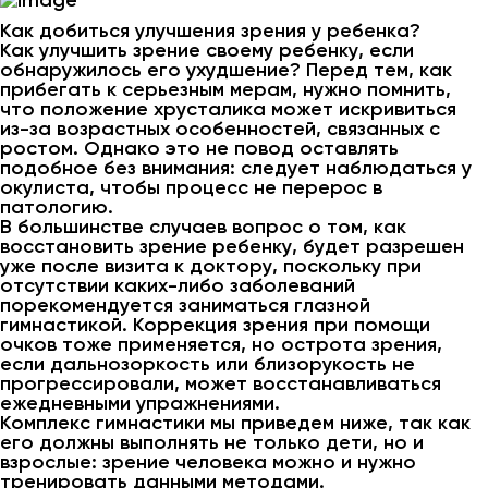
Как добиться улучшения зрения у ребенка?
Как улучшить зрение своему ребенку, если
обнаружилось его ухудшение? Перед тем, как
прибегать к серьезным мерам, нужно помнить,
что положение хрусталика может искривиться
из-за возрастных особенностей, связанных с
ростом. Однако это не повод оставлять
подобное без внимания: следует наблюдаться у
окулиста, чтобы процесс не перерос в
патологию.
В большинстве случаев вопрос о том, как
восстановить зрение ребенку, будет разрешен
уже после визита к доктору, поскольку при
отсутствии каких-либо заболеваний
порекомендуется заниматься глазной
гимнастикой. Коррекция зрения при помощи
очков тоже применяется, но острота зрения,
если дальнозоркость или близорукость не
прогрессировали, может восстанавливаться
ежедневными упражнениями.
Комплекс гимнастики мы приведем ниже, так как
его должны выполнять не только дети, но и
взрослые: зрение человека можно и нужно
тренировать данными методами.