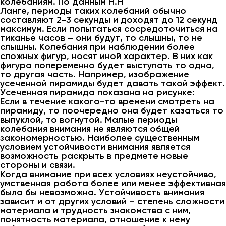
колебаниям. По данным Н.Н
Ланге, периоды таких колебаний обычно
составляют 2-3 секунды и доходят до 12 секунд
максимум. Если попытаться сосредоточиться на
тиканье часов – они будут, то слышны, то не
слышны. Колебания при наблюдении более
сложных фигур, носят иной характер. В них как
фигура попеременно будет выступать то одна,
то другая часть. Например, изображение
усеченной пирамиды будет давать такой эффект.
Усеченная пирамида показана на рисунке:
Если в течение какого-то времени смотреть на
пирамиду, то поочередно она будет казаться то
выпуклой, то вогнутой. Малые периоды
колебания внимания не являются общей
закономерностью. Наиболее существенным
условием устойчивости внимания является
возможность раскрыть в предмете новые
стороны и связи.
Когда внимание при всех условиях неустойчиво,
умственная работа более или менее эффективная
была бы невозможна. Устойчивость внимания
зависит и от других условий – степень сложности
материала и трудность знакомства с ним,
понятность материала, отношение к нему