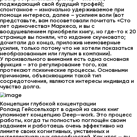
поджидающий свой будущий трофей);
спонтанное – изначально удерживаемое при
помощи интереса, далее – усилием воли (вот
представьте, вам посоветовали почитать «Сто
лет одиночества» Маркеса, и вы с
воодушевлением приобрели книгу, но где-то к 20
странице вы поняли, что издание скучновато;
дочитали до конца, приложив неимоверные
усилия, только потому что не хотели показаться
необразованным или глупым в компании).
У произвольного внимания есть одна основная
функция – это регулирование того, как
протекают психические процессы. Основными
причинами, объясняющими такой тип
сосредоточения, являются интересы индивида и
чувство долга.
Концепции глубокой концентрации
Роланд Гейссельхарт в одной из своих книг
упоминает концепцию Deep—work. Это процесс
работы, когда ты полностью поглощён своим
заданием и работаешь очень эффективно на
лимите своих когнитивных, умственных и
интеллектуальных способностей. Как итог — вы