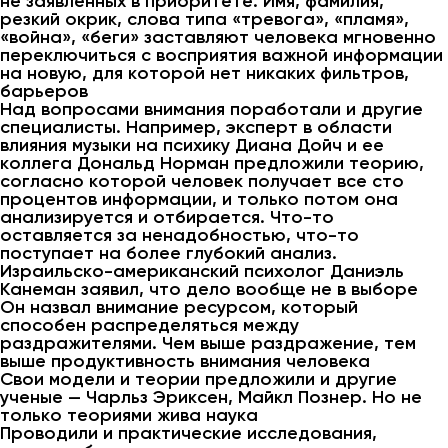
не заявленных в приоритете. Имя, фамилия,
резкий окрик, слова типа «тревога», «пламя»,
«война», «беги» заставляют человека мгновенно
переключиться с восприятия важной информации
на новую, для которой нет никаких фильтров,
барьеров
Над вопросами внимания поработали и другие
специалисты. Например, эксперт в области
влияния музыки на психику Диана Дойч и ее
коллега Дональд Норман предложили теорию,
согласно которой человек получает все сто
процентов информации, и только потом она
анализируется и отбирается. Что-то
оставляется за ненадобностью, что-то
поступает на более глубокий анализ.
Израильско-американский психолог Даниэль
Канеман заявил, что дело вообще не в выборе
Он назвал внимание ресурсом, который
способен распределяться между
раздражителями. Чем выше раздражение, тем
выше продуктивность внимания человека
Свои модели и теории предложили и другие
ученые — Чарльз Эриксен, Майкл Познер. Но не
только теориями жива наука
Проводили и практические исследования,