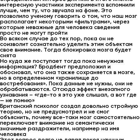
интересную участники эксперимента вспомнили
лучше, чем ту, что звучала на фоне. Это
позволило ученому говорить о том, что наш мозг
располагает некоторыми «фильтрами», через
которые неважные для человека сведения
просто не могут пройти
Во всяком случае до тех пор, пока он не
соизволит сознательно уделить этим объектам
свое внимание. Тогда блокировка мозга будет
снята
Но куда же поступает тогда пока ненужная
информация? Бродбент предположил и
обосновал, что она также сохраняется в мозге,
но в определенном «хранилище до
востребования». Пока данные не нужны, они не
обрабатываются. Отсюда эффект внезапного
узнавания – «где-то я это уже слышал, а вот где
— не помню»
Британский психолог создал довольно стройную
теорию, но не предусмотрел и не смог
объяснить, почему все-таки мозг самостоятельно
переключает внимание на семантически
значимые раздражители, например на имя
человека
Этот вопрос долго не давал покоя научным