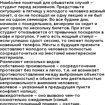
Наиболее понятный для обывателя случай –
студент перед экзаменом. Представьте
ситуацию: в пятницу у молодого человека важный
зачет, а он не посещал ни одну лекцию и не был
ни на одном семинаре. Во все будние дни,
начиная с понедельника, вечерами он сидит и
учит сразу по нескольку билетов. При этом
студент отказывается от привычных посиделок в
кафе и прогулок. У него есть мощный стимул –
если успешно сдаст сессию, то сможет получить
новенький телефон. Мечты о будущем презенте
заставляют молодого человека полностью
сосредоточиться на (местами) неинтересном
материале.
Различают несколько видов:
собственно произвольное – сосредоточение
протекает без помех и легко, т.е. не возникает
противопоставления между выбранным объектом
(деятельностью) и объектом или деятельностью
непроизвольного внимания человека;
волевое – указанный в предыдущем пункте
конфликт налицо;
выжидательное – оно вызвано чем-то
сознательно ожидаемым (самый
распространенный пример – охотник,