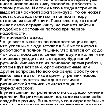
много написанных книг, способен работать в
таком режиме. И если у него между встречами
выдаётся час-полтора тайм-аута, то он может
сесть, сосредоточиться и написать пару
страниц из своей книги. Писатель же, который
пишет свою первую книгу, не сможет войти в
подобное состояние потока при первой
надобности.
Ритмический подход
Чаще всего в книгах по самомотивации пишут,
что успешные люди встают в 5-6 часов утра и
работают в полной тишине. Это длится от 2х до
4х часов, пока дети, семья или другие коллеги не
начинают уводить их в сторону будничной
рутиной. Именно это их основное время работы,
потом идут встречи, организационные или
другие вопросы. Но всю основную работу они
выполняют в это тихое время утренних часов.
В чём заключается выгодное отличие
ритмической техники концентрации от
журналистской?
В уменьшении потраченного на сосредоточение
времени. Вы ритмическом подходе вы сами себе
создаёте рутину. Вы знаете, что в определённые