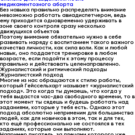
медикаментозного аборта
Без навыка правильно распределять внимание
невозможно работать авиадиспетчером, ведь
ему приходится одновременно удерживать в
зоне своего контроля сразу несколько
движущихся объектов
Поэтому внимание обязательно нужно в себе
развивать наряду с воспитанием такого важного
качества личности, как сила воли. Как и любой
навык, оно поддается тренировке в любом
возрасте, если подойти к этому процессу
правильно и действовать целенаправленно.
Журналистский и ритмический подходы
Журналистский подход
Многие из нас обращаются к стилю работы,
который Гейссельхарт называет «журналистский
подход». Это когда ты думаешь, что когда у
тебя выдастся час-два свободного времени, то в
этот момент ты сядешь и будешь работать над
заданиями, которые у тебя есть. Однако этот
подход абсолютно неприменим для большинства
людей, как для новичков в этом, так и для тех,
кто ещё профессионально не состоялся в тех
заданиях, которые они выполняют.
Например писатель, за плечами которого уже