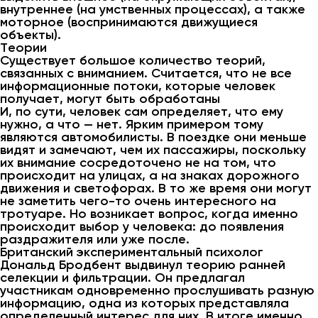
внутреннее (на умственных процессах), а также
моторное (воспринимаются движущиеся
объекты).
Теории
Существует большое количество теорий,
связанных с вниманием. Считается, что не все
информационные потоки, которые человек
получает, могут быть обработаны
И, по сути, человек сам определяет, что ему
нужно, а что — нет. Ярким примером тому
являются автомобилисты. В поездке они меньше
видят и замечают, чем их пассажиры, поскольку
их внимание сосредоточено не на том, что
происходит на улицах, а на знаках дорожного
движения и светофорах. В то же время они могут
не заметить чего-то очень интересного на
тротуаре. Но возникает вопрос, когда именно
происходит выбор у человека: до появления
раздражителя или уже после.
Британский экспериментальный психолог
Дональд Бродбент выдвинул теорию ранней
селекции и фильтрации. Он предлагал
участникам одновременно прослушивать разную
информацию, одна из которых представляла
определенный интерес для них. В итоге именно