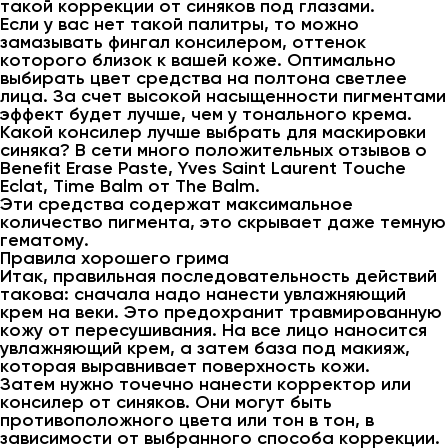
такой коррекции от синяков под глазами.
Если у вас нет такой палитры, то можно
замазывать фингал консилером, оттенок
которого близок к вашей коже. Оптимально
выбирать цвет средства на полтона светлее
лица. За счет высокой насыщенности пигментами
эффект будет лучше, чем у тонального крема.
Какой консилер лучше выбрать для маскировки
синяка? В сети много положительных отзывов о
Benefit Erase Paste, Yves Saint Laurent Touche
Eclat, Time Balm от The Balm.
Эти средства содержат максимальное
количество пигмента, это скрывает даже темную
гематому.
Правила хорошего грима
Итак, правильная последовательность действий
такова: сначала надо нанести увлажняющий
крем на веки. Это предохранит травмированную
кожу от пересушивания. На все лицо наносится
увлажняющий крем, а затем база под макияж,
которая выравнивает поверхность кожи.
Затем нужно точечно нанести корректор или
консилер от синяков. Они могут быть
противоположного цвета или тон в тон, в
зависимости от выбранного способа коррекции.