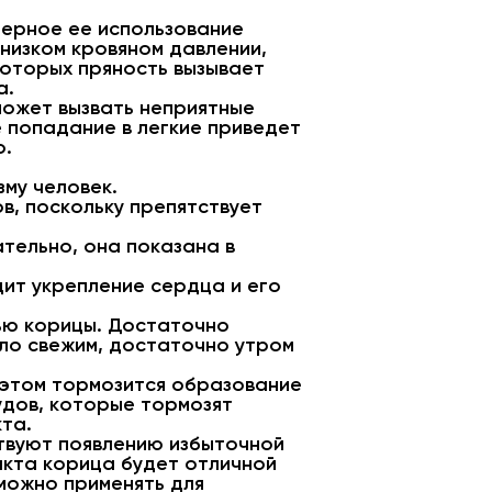
мерное ее использование
 низком кровяном давлении,
которых пряность вызывает
а.
может вызвать неприятные
е попадание в легкие приведет
о.
му человек.
в, поскольку препятствует
ательно, она показана в
ит укрепление сердца и его
щью корицы. Достаточно
ыло свежим, достаточно утром
 этом тормозится образование
удов, которые тормозят
та.
твуют появлению избыточной
ракта корица будет отличной
 можно применять для