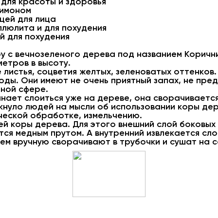
 для красоты и здоровья
лимоном
цей для лица
ллюлита и для похудения
 для похудения
 с вечнозеленого дерева под названием Корични
метров в высоту.
листья, соцветия желтых, зеленоватых оттенков.
ды. Они имеют не очень приятный запах, не пре
дной сфере.
нает слоиться уже на дереве, она сворачивается 
кнуло людей на мысли об использовании коры дер
ческой обработке, измельчению.
й коры дерева. Для этого внешний слой боковых
тся медным прутом. А внутренний извлекается сл
ем вручную сворачивают в трубочки и сушат на с