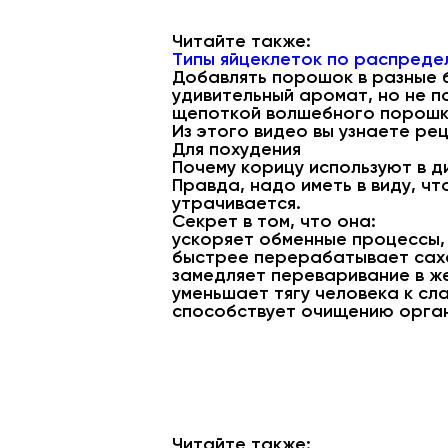
Читайте также:
Типы яйцеклеток по распреде
Добавлять порошок в разные б
удивительный аромат, но не п
щепоткой волшебного порошка
Из этого видео вы узнаете ре
Для похудения
Почему корицу используют в д
Правда, надо иметь в виду, ч
утрачивается.
Секрет в том, что она:
ускоряет обменные процессы,
быстрее перерабатывает сахар
замедляет переваривание в ж
уменьшает тягу человека к сл
способствует очищению орган
Читайте также: