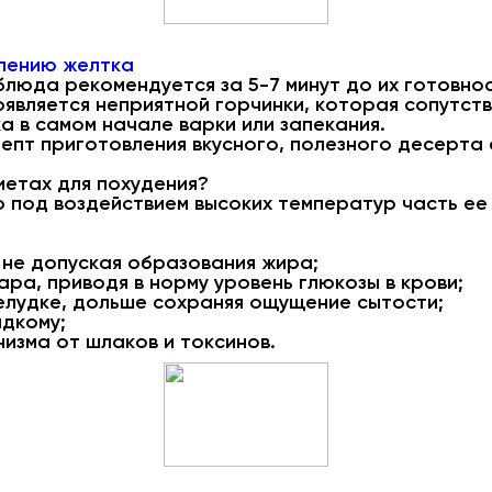
лению желтка
люда рекомендуется за 5-7 минут до их готовно
оявляется неприятной горчинки, которая сопутст
 в самом начале варки или запекания.
цепт приготовления вкусного, полезного десерта
иетах для похудения?
то под воздействием высоких температур часть ее
 не допуская образования жира;
а, приводя в норму уровень глюкозы в крови;
елудке, дольше сохраняя ощущение сытости;
адкому;
изма от шлаков и токсинов.