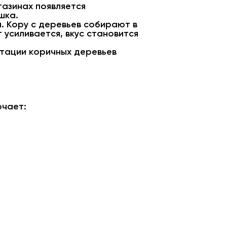
газинах появляется
шка.
. Кору с деревьев собирают в
усиливается, вкус становится
нтации коричных деревьев
ючает: