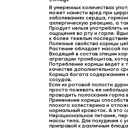
В умеренных количествах упот
может нанести вред при цирро
заболеваниях сердца, гормона
аллергическую реакцию, а так
Продукт нельзя употреблять н
ощущения во рту и горле. Вды
к более тяжелым последствиям
Полезные свойства корицы це
Растение обладает массой по
Входящий в состав специи кор
агрегации тромбоцитов, кото
Потребление корицы ведет к т
качестве дополнительного ср
Корица богата содержанием к
сосудов.
Если из ротовой полости дур
просто пожевать ее небольшо
проводить полоскания горла в
Применение корицы способств
плохого холестерина и отложе
нормальный кровоток. А это с
Нерациональное питание, пер
массы тела. Для похудения с 
приправой к различным блюдам