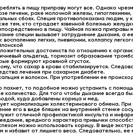
реблять в пищу приправу могут все. Однако чрез
зе печени, раке молочной железы, гипоглекимии,
льных сбоях. Специя противопоказана людям, у 
же тем, кто страдает язвенной болезнью желудк
епосредственно в пищу. Чайная ложка приправы 
хание специи вызывает затруднение дыхания, а е
: воспалению легких, пневмонии, коллапсу легког
йлонской
ложительных достоинств по отношению к организ
ичневый альдегид, тормозит образование тромбо
рые формируют кровяной сгусток.
ому, что сахар в крови стабилизируется. Следов
едства лечения при сахарном диабете.
альция и волокон. При употреблении ее происход
но пахнет, то подобное можно устранить с помо
е количество. Для того чтобы дыхание всегда б
одой, куда добавлены корица и мед.
ует нормализации холестеринового обмена. При
ние его в виде бляшек на внутренней стенке сос
лужит отличной профилактикой инсульта и инфарк
еедание, вредного характера привычки способс
успехом можно использовать корицу. В виде экст
 и избавит от лишнего веса. Следовательно, ее