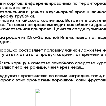
в и сортов, дифференцированных по территориал
лярные из них:
страненная и ценная в кулинарной промышленнос
 форму трубочки.
енная из китайского коричника. Встретить растен
е. Готовая приправа выглядит как обломки древ
качественная приправа. Ценится среди гурманов 
ца родом из Юго-Западной Индии, известная еще
идом.
порошка составляет половину чайной ложки (ее н
ту отдых от этого продукта: время от времени в 
лять корицу в качестве лечебного средства курсо
вляют его не раньше, чем через месяц.
 «дружит» практически со всеми ингредиентами, 
ворог с этим ароматным порошком, соки, фруктов