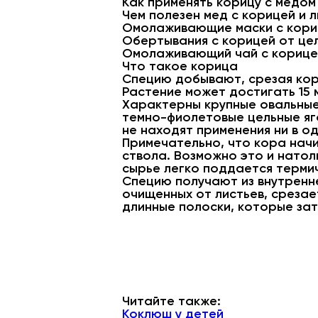
Как применять корицу с медом
Чем полезен мед с корицей и 
Омолаживающие маски с кори
Обертывания с корицей от це
Омолаживающий чай с корицей
Что такое корица
Специю добывают, срезая кору
Растение может достигать 15 
Характерны крупные овальные 
темно-фиолетовые цельные яго
не находят применения ни в о
Примечательно, что кора начи
ствола. Возможно это и натол
сырье легко поддается терми
Специю получают из внутренне
очищенных от листьев, срезае
длинные полоски, которые зат
Читайте также:
Коклюш у детей