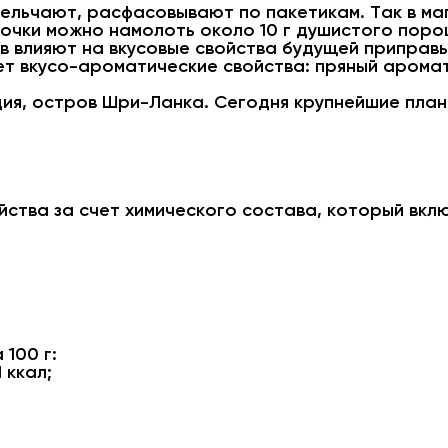
ельчают, расфасовывают по пакетикам. Так в ма
лочки можно намолоть около 10 г душистого поро
 влияют на вкусовые свойства будущей приправы
т вкусо-ароматические свойства: пряный аромат 
дия, остров Шри-Ланка. Сегодня крупнейшие пла
ства за счет химического состава, который вкл
100 г:
 ккал;