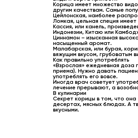
Корица имеет множество видо
другим качествам. Самые попу
Цейлонская, наиболее распро
Ломкая, цельная специя имеет
Кассия, или канель, произвед
Индонезии, Китаю или Камбодж
Циннамон – изысканная высоко
насыщенный аромат.
Малабарская, или бурая, кори
вяжущим вкусом, грубоватым в
Как правильно употреблять
«Взрослая» ежедневная доза 
приема). Нужно давать пациен
употреблять его вовсе.
Иногда врач советует употреб
лечение прерывают, а возобно
В кулинарии
Секрет корицы в том, что она
десертах, мясных блюдах. А т
вкусными.