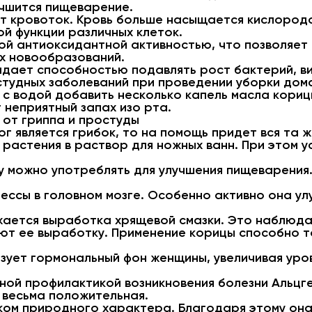
учшится пищеварение.
т кровоток. Кровь больше насыщается кислородо
й функции различных клеток.
й антиоксидантной активностью, что позволяет 
х новообразований.
дает способностью подавлять рост бактерий, ви
тудных заболеваний при проведении уборки дом
о с водой добавить несколько капель масла кориц
неприятный запах изо рта.
от гриппа и простуды
ог является грибок, то на помощь придет вся та 
 растения в раствор для ножных ванн. При этом 
у можно употреблять для улучшения пищеварения.
ессы в головном мозге. Особенно активно она у
жается выработка хрящевой смазки. Это наблюда
ют ее выработку. Применение корицы способно т
зует гормональный фон женщины, увеличивая ур
ной профилактикой возникновения болезни Альцг
, весьма положительная.
ком природного характера. Благодаря этому он