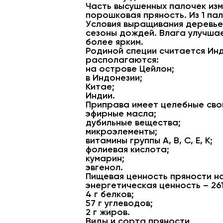
Часть высушенных палочек изм
порошковая пряность. Из 1 па
Условия выращивания деревьев
сезоны дождей. Влага улучшае
более ярким.
Родиной специи считается Ин
располагаются:
на острове Цейлон;
в Индонезии;
Китае;
Индии.
Приправа имеет целебные свой
эфирные масла;
дубильные вещества;
микроэлементы;
витамины группы A, В, C, E, K;
фолиевая кислота;
кумарин;
эвгенол.
Пищевая ценность пряности на 
энергетическая ценность – 261
4 г белков;
57 г углеводов;
2 г жиров.
Виды и сорта пряности