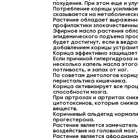
похудения. При этом еще и ул
Потребление корицы усиливае
сказывается на метаболическо
Растение обладает выраженно
профилактики злокачественны
Эфирное масло растения обла
эпидемического подъема прос
будет достигнут, если в ведр
добавлением корицы устранит 
Корица эффективно защищает 
Если причиной гипергидроза н
несколько капель масла этого
потливость, и запах от ног.
По советам диетологов кориц
перистальтика кишечника.
Корица активизирует все проц
способности мозга.
При артрозах и артритах сни
цитотоксинов, которые снижа
веществ.
Коричневый альдегид нормали
прогестерона.
Растение является замечатель
воздействия на головной мозг
Растение является афродизиа