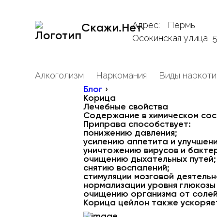
Адрес:
Пермь
Скажи.Нет
Осокинская улица, 
Алкоголизм
Наркомания
Виды наркоти
Блог
›
Корица
Лечебные свойства
Содержание в химическом сос
Приправа способствует:
понижению давления;
усилению аппетита и улучшен
уничтожению вирусов и бакте
очищению дыхательных путей;
снятию воспалений;
стимуляции мозговой деятельн
нормализации уровня глюкозы 
очищению организма от солей
Корица цейлон также ускоряет