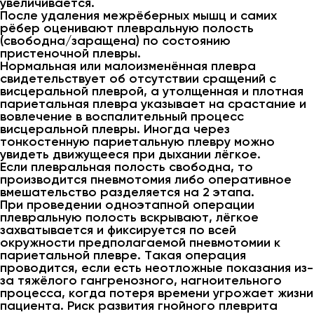
увеличивается.
После удаления межрёберных мышц и самих
рёбер оценивают плевральную полость
(свободна/заращена) по состоянию
пристеночной плевры.
Нормальная или малоизменённая плевра
свидетельствует об отсутствии сращений с
висцеральной плеврой, а утолщенная и плотная
париетальная плевра указывает на срастание и
вовлечение в воспалительный процесс
висцеральной плевры. Иногда через
тонкостенную париетальную плевру можно
увидеть движущееся при дыхании лёгкое.
Если плевральная полость свободна, то
производится пневмотомия либо оперативное
вмешательство разделяется на 2 этапа.
При проведении одноэтапной операции
плевральную полость вскрывают, лёгкое
захватывается и фиксируется по всей
окружности предполагаемой пневмотомии к
париетальной плевре. Такая операция
проводится, если есть неотложные показания из-
за тяжёлого гангренозного, нагноительного
процесса, когда потеря времени угрожает жизни
пациента. Риск развития гнойного плеврита