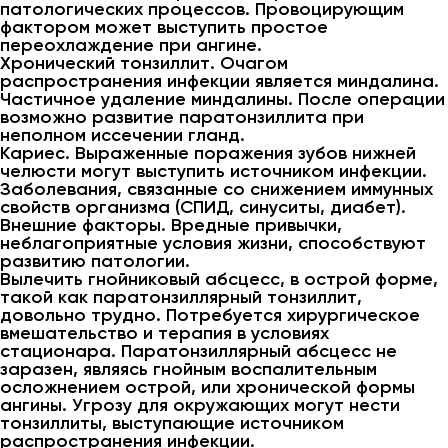
патологических процессов. Провоцирующим
фактором может выступить простое
переохлаждение при ангине.
Хронический тонзиллит. Очагом
распространения инфекции является миндалина.
Частичное удаление миндалины. После операции
возможно развитие паратонзиллита при
неполном иссечении гланд.
Кариес. Выраженные поражения зубов нижней
челюсти могут выступить источником инфекции.
Заболевания, связанные со снижением иммунных
свойств организма (СПИД, синуситы, диабет).
Внешние факторы. Вредные привычки,
неблагоприятные условия жизни, способствуют
развитию патологии.
Вылечить гнойниковый абсцесс, в острой форме,
такой как паратонзиллярный тонзиллит,
довольно трудно. Потребуется хирургическое
вмешательство и терапия в условиях
стационара. Паратонзиллярный абсцесс не
заразен, являясь гнойным воспалительным
осложнением острой, или хронической формы
ангины. Угрозу для окружающих могут нести
тонзиллиты, выступающие источником
распространения инфекции.