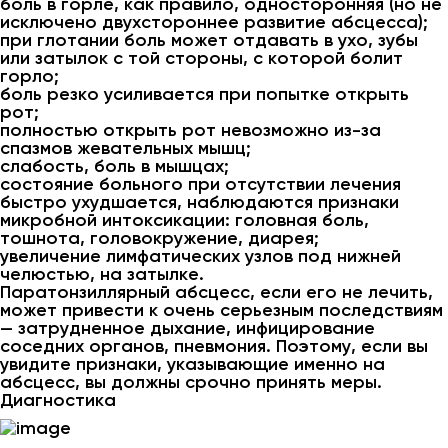
боль в горле, как правило, односторонняя (но не
исключено двухстороннее развитие абсцесса);
при глотании боль может отдавать в ухо, зубы
или затылок с той стороны, с которой болит
горло;
боль резко усиливается при попытке открыть
рот;
полностью открыть рот невозможно из-за
спазмов жевательных мышц;
слабость, боль в мышцах;
состояние больного при отсутствии лечения
быстро ухудшается, наблюдаются признаки
микробной интоксикации: головная боль,
тошнота, головокружение, диарея;
увеличение лимфатических узлов под нижней
челюстью, на затылке.
Паратонзиллярный абсцесс, если его не лечить,
может привести к очень серьезным последствиям
— затрудненное дыхание, инфицирование
соседних органов, пневмония. Поэтому, если вы
увидите признаки, указывающие именно на
абсцесс, вы должны срочно принять меры.
Диагностика