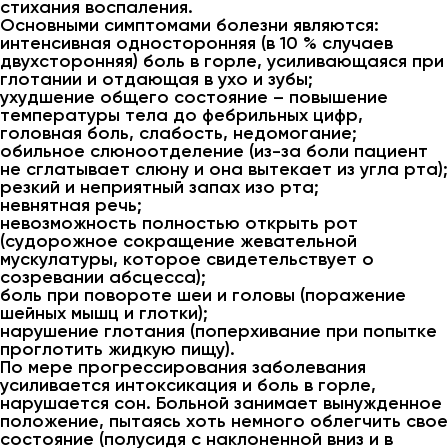
стихания воспаления.
Основными симптомами болезни являются:
интенсивная односторонняя (в 10 % случаев
двухсторонняя) боль в горле, усиливающаяся при
глотании и отдающая в ухо и зубы;
ухудшение общего состояние – повышение
температуры тела до фебрильных цифр,
головная боль, слабость, недомогание;
обильное слюноотделение (из-за боли пациент
не сглатывает слюну и она вытекает из угла рта);
резкий и неприятный запах изо рта;
невнятная речь;
невозможность полностью открыть рот
(судорожное сокращение жевательной
мускулатуры, которое свидетельствует о
созревании абсцесса);
боль при повороте шеи и головы (поражение
шейных мышц и глотки);
нарушение глотания (поперхивание при попытке
проглотить жидкую пищу).
По мере прогрессирования заболевания
усиливается интоксикация и боль в горле,
нарушается сон. Больной занимает вынужденное
положение, пытаясь хоть немного облегчить свое
состояние (полусидя с наклоненной вниз и в