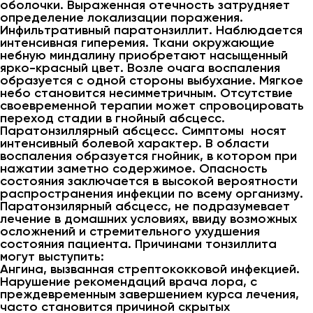
оболочки. Выраженная отечность затрудняет
определение локализации поражения.
Инфильтративный паратонзиллит. Наблюдается
интенсивная гиперемия. Ткани окружающие
небную миндалину приобретают насыщенный
ярко-красный цвет. Возле очага воспаления
образуется с одной стороны выбухание. Мягкое
небо становится несимметричным. Отсутствие
своевременной терапии может спровоцировать
переход стадии в гнойный абсцесс.
Паратонзиллярный абсцесс. Симптомы носят
интенсивный болевой характер. В области
воспаления образуется гнойник, в котором при
нажатии заметно содержимое. Опасность
состояния заключается в высокой вероятности
распространения инфекции по всему организму.
Паратонзилярный абсцесс, не подразумевает
лечение в домашних условиях, ввиду возможных
осложнений и стремительного ухудшения
состояния пациента. Причинами тонзиллита
могут выступить:
Ангина, вызванная стрептококковой инфекцией.
Нарушение рекомендаций врача лора, с
преждевременным завершением курса лечения,
часто становится причиной скрытых