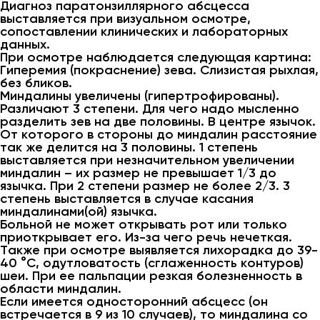
Диагноз паратонзиллярного абсцесса
выставляется при визуальном осмотре,
сопоставлении клинических и лабораторных
данных.
При осмотре наблюдается следующая картина:
Гиперемия (покраснение) зева. Слизистая рыхлая,
без бликов.
Миндалины увеличены (гипертрофированы).
Различают 3 степени. Для чего надо мысленно
разделить зев на две половины. В центре язычок.
От которого в стороны до миндалин расстояние
так же делится на 3 половины. 1 степень
выставляется при незначительном увеличении
миндалин – их размер не превышает 1/3 до
язычка. При 2 степени размер не более 2/3. 3
степень выставляется в случае касания
миндалинами(ой) язычка.
Больной не может открывать рот или только
приоткрывает его. Из-за чего речь нечеткая.
Также при осмотре выявляется лихорадка до 39-
40 °C, одутловатость (сглаженность контуров)
шеи. При ее пальпации резкая болезненность в
области миндалин.
Если имеется односторонний абсцесс (он
встречается в 9 из 10 случаев), то миндалина со