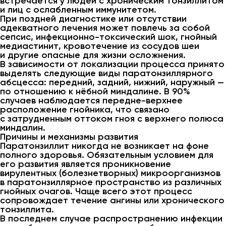
встречается у людей с хроническим тонзиллитом
и лиц с ослабленным иммунитетом.
При поздней диагностике или отсутствии
адекватного лечения может повлечь за собой
сепсис, инфекционно-токсический шок, гнойный
медиастинит, кровотечение из сосудов шеи
и другие опасные для жизни осложнения.
В зависимости от локализации процесса принято
выделять следующие виды паратонзиллярного
абсцесса: передний, задний, нижний, наружный —
по отношению к нёбной миндалине. В 90%
случаев наблюдается передне-верхнее
расположение гнойника, что связано
с затрудненным оттоком гноя с верхнего полюса
миндалин.
Причины и механизмы развития
Паратонзиллит никогда не возникает на фоне
полного здоровья. Обязательным условием для
его развития является проникновение
вирулентных (болезнетворных) микроорганизмов
в паратонзиллярное пространство из различных
гнойных очагов. Чаще всего этот процесс
сопровождает течение ангины или хронического
тонзиллита.
В последнем случае распространению инфекции