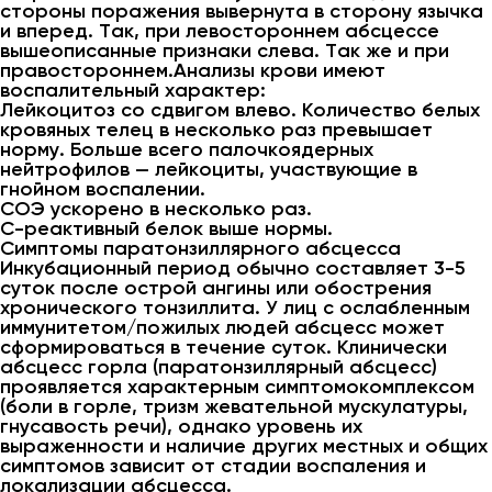
стороны поражения вывернута в сторону язычка
и вперед. Так, при левостороннем абсцессе
вышеописанные признаки слева. Так же и при
правостороннем.Анализы крови имеют
воспалительный характер:
Лейкоцитоз со сдвигом влево. Количество белых
кровяных телец в несколько раз превышает
норму. Больше всего палочкоядерных
нейтрофилов — лейкоциты, участвующие в
гнойном воспалении.
СОЭ ускорено в несколько раз.
C-реактивный белок выше нормы.
Симптомы паратонзиллярного абсцесса
Инкубационный период обычно составляет 3-5
суток после острой ангины или обострения
хронического тонзиллита. У лиц с ослабленным
иммунитетом/пожилых людей абсцесс может
сформироваться в течение суток. Клинически
абсцесс горла (паратонзиллярный абсцесс)
проявляется характерным симптомокомплексом
(боли в горле, тризм жевательной мускулатуры,
гнусавость речи), однако уровень их
выраженности и наличие других местных и общих
симптомов зависит от стадии воспаления и
локализации абсцесса.