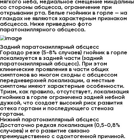
мягкого неба, медиальное смещение миндалины
со стороны абсцесса, ограничение при
открывании рта. Белые гнойники в горле — на
гландах не являются характерным признаком
абсцесса. Ниже приведено фото
паратонзиллярного абсцесса.
Задний паратонзиллярный абсцесс
Гораздо реже (5-8% случаев) гнойник в горле
локализуется в задней части (задний
паратонзиллярный абсцесс). При этом
клинические проявления в части общих
симптомов во многом сходны с абсцессом
передневерхней локализации, а местные
симптомы имеют характерные особенности.
Тризм, как правило, отсутствует, локализация
гнойника в горле ограничена задней небной
дужкой, что создает высокий риск развития
отека гортани и последующего стеноза
гортани.
Нижний паратонзиллярный абсцесс
Достаточно редкая локализация (0,5-0,8%
случаев) и его развитие связано
преимущественно с одонтогенной причиной.