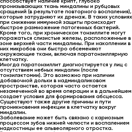
способствует наличие крипт, глубоко
пронизывающих ткань миндалины и рубцовых
сращений (в результате повторного воспаления),
которые затрудняют их дренаж. В таких условиях
при снижении иммунной защиты происходит
быстрое размножение патогенных бактерий.
Кроме того, при хроническом тонзиллите могут
поражаться слизистые железы, расположенные в
зоне верхней части миндалины. При накоплении в
них микробов они быстро обсеменяют
окружающие ткани, включая паратонзиллярную
клетчатку.
Иногда паратонзиллит диагностируется у лиц с
отсутствием небных миндалин (после
тонзилэктомии). Это возможно при наличии
добавочной дольки в надминдаликовом
пространстве, которая часто остается
незамеченной во время операции и в дальнейшем
создает условия для формирования абсцесса.
Существуют также другие причины и пути
проникновения инфекции в клетчатку вокруг
миндалин.
Заболевание может быть связано с кариозным
процессом зубов нижней челюсти и воспалением
надкостницы ее альвеолярного отростка.