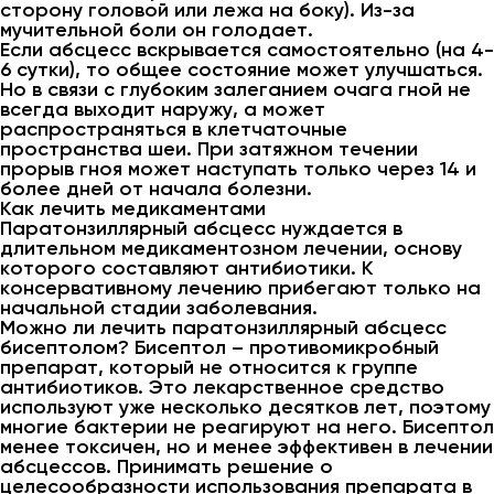
сторону головой или лежа на боку). Из-за
мучительной боли он голодает.
Если абсцесс вскрывается самостоятельно (на 4-
6 сутки), то общее состояние может улучшаться.
Но в связи с глубоким залеганием очага гной не
всегда выходит наружу, а может
распространяться в клетчаточные
пространства шеи. При затяжном течении
прорыв гноя может наступать только через 14 и
более дней от начала болезни.
Как лечить медикаментами
Паратонзиллярный абсцесс нуждается в
длительном медикаментозном лечении, основу
которого составляют антибиотики. К
консервативному лечению прибегают только на
начальной стадии заболевания.
Можно ли лечить паратонзиллярный абсцесс
бисептолом? Бисептол – противомикробный
препарат, который не относится к группе
антибиотиков. Это лекарственное средство
используют уже несколько десятков лет, поэтому
многие бактерии не реагируют на него. Бисептол
менее токсичен, но и менее эффективен в лечении
абсцессов. Принимать решение о
целесообразности использования препарата в