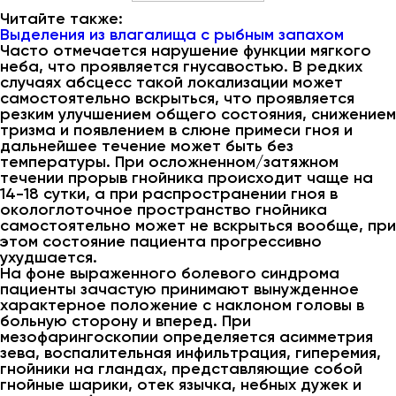
Читайте также:
Выделения из влагалища с рыбным запахом
Часто отмечается нарушение функции мягкого
неба, что проявляется гнусавостью. В редких
случаях абсцесс такой локализации может
самостоятельно вскрыться, что проявляется
резким улучшением общего состояния, снижением
тризма и появлением в слюне примеси гноя и
дальнейшее течение может быть без
температуры. При осложненном/затяжном
течении прорыв гнойника происходит чаще на
14-18 сутки, а при распространении гноя в
окологлоточное пространство гнойника
самостоятельно может не вскрыться вообще, при
этом состояние пациента прогрессивно
ухудшается.
На фоне выраженного болевого синдрома
пациенты зачастую принимают вынужденное
характерное положение с наклоном головы в
больную сторону и вперед. При
мезофарингоскопии определяется асимметрия
зева, воспалительная инфильтрация, гиперемия,
гнойники на гландах, представляющие собой
гнойные шарики, отек язычка, небных дужек и