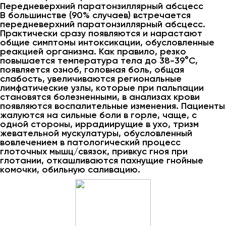
Передневерхний паратонзиллярный абсцесс
В большинстве (90% случаев) встречается
передневерхний паратонзиллярный абсцесс.
Практически сразу появляются и нарастают
общие симптомы интоксикации, обусловленные
реакцией организма. Как правило, резко
повышается температура тела до 38-39°С,
появляется озноб, головная боль, общая
слабость, увеличиваются региональные
лимфатические узлы, которые при пальпации
становятся болезненными, в анализах крови
появляются воспалительные изменения. Пациенты
жалуются на сильные боли в горле, чаще, с
одной стороны, иррадиирущие в ухо, тризм
жевательной мускулатуры, обусловленный
вовлечением в патологический процесс
глоточных мышц/связок, привкус гноя при
глотании, откашливаются пахнущие гнойные
комочки, обильную саливацию.