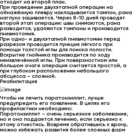
отходит на второй план.
При проведении двухэтапной операции на
обнажённую плевру накладывается тампон, рана
наглухо зашивается. Через 8-10 дней проводят
второй этап операции: швы снимаются, рана
разводится, удаляются тампоны и производится
пневмотомия.
При одно- и двухэтапной пневмотомии перед
разрезом проводится пункция лёгкого при
помощи толстой иглы для поиска полости.
Вскрытие гнойника производится по ходу
неизвлечённой иглы. При поверхностном или
большом очаге операция считается простой, а
при глубоком расположении небольшого
абсцесса – сложной.
Реабилитация
Чтобы не лечить паратонзиллит, лучше
предупредить его появление. В целях его
профилактики необходимо:
Паратонзиллит – очень серьезное заболевание,
но и оно поддается лечению, если серьезно к
этому отнестись. Вовремя обратившись к врачу,
можно избежать развития более сложных форм