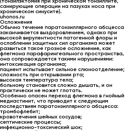
(тонзилэктомия при хроническом тонзиллите,
санирующие операции на пазухах носа при
хроническом синусите).
uhonos.ru
Осложнения
Обычно течение паратонзиллярного абсцесса
заканчивается выздоровлением, однако при
высокой вирулентности патогенной флоры и
ослаблении защитных сил организма может
развиться такое грозное осложнение, как
флегмона парафарингеального пространства,
она сопровождается такими нарушениями:
интоксикация организма;
пациент испытывает сильное слюноотделение;
сложность при открывании рта;
высокая температура тела;
больному становится сложно дышать, и он
практически не может глотать.
Особенно опасен переход флегмона в гнойный
медиастинит, что приводит к следующим
последствиям паратонзиллярного абсцесса:
тромбофлебит;
кровотечения шейных сосудов;
септические процессы;
инфекционно-токсический шок;