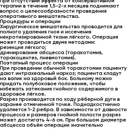
При отсутствии эффекта от консервативной
терапии в течение 1,5-2-х месяцев поднимают
вопрос о целесообразности проведения
оперативного вмешательства.
Процедуры и операции
Хирургическое вмешательство проводится для
полного удаления гноя и иссечения
некротизированной ткани лёгкого. Операция
может проводиться двумя методами:
резекция лёгкого;
дренирование абсцесса (торакотомия,
торакоцентез, пневмотомия).
Поэтапный процесс операции
При проведении обычной торакотомии пациенту
дают интрахеальный наркоз; пациента кладут
на валик на здоровый бок. Больному можно
придать полубоковое положение, чтобы
избежать затекания гнойного содержимого в
здоровое лёгкое.
Разрез производится по ходу рёберной дуги в
заранее отмеченной точке. Поднадкостнично
удаляется 1-2 ребра. В зависимости от давности
процесса и размеров гнойной полости разрез
может достигать 4-6 см. При большом диаметре
абсцесса объём операции значительно