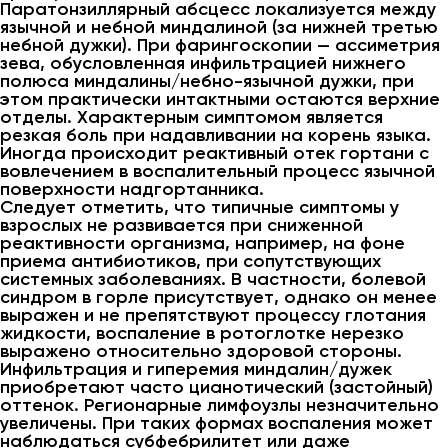
Паратонзиллярный абсцесс локализуется между
язычной и небной миндалиной (за нижней третью
небной дужки). При фарингоскопии — ассиметрия
зева, обусловленная инфильтрацией нижнего
полюса миндалины/небно-язычной дужки, при
этом практически интактными остаются верхние
отделы. Характерным симптомом является
резкая боль при надавливании на корень языка.
Иногда происходит реактивный отек гортани с
вовлечением в воспалительный процесс язычной
поверхности надгортанника.
Следует отметить, что типичные симптомы у
взрослых не развивается при сниженной
реактивности организма, например, на фоне
приема антибиотиков, при сопутствующих
системных заболеваниях. В частности, болевой
синдром в горле присутствует, однако он менее
выражен и не препятствуют процессу глотания
жидкости, воспаление в ротоглотке нерезко
выражено относительно здоровой стороны.
Инфильтрация и гиперемия миндалин/дужек
приобретают часто цианотический (застойный)
оттенок. Регионарные лимфоузлы незначительно
увеличены. При таких формах воспаления может
наблюдаться субфебрилитет или даже