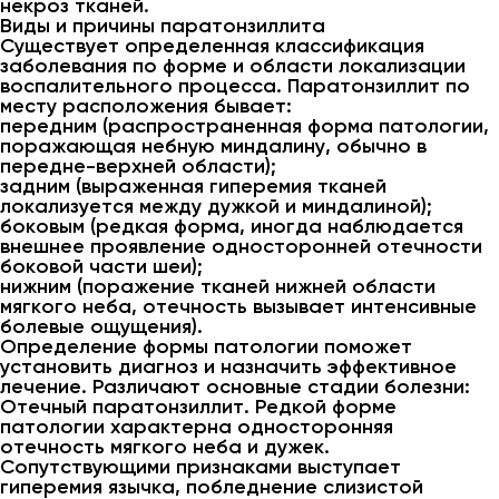
некроз тканей.
Виды и причины паратонзиллита
Существует определенная классификация
заболевания по форме и области локализации
воспалительного процесса. Паратонзиллит по
месту расположения бывает:
передним (распространенная форма патологии,
поражающая небную миндалину, обычно в
передне-верхней области);
задним (выраженная гиперемия тканей
локализуется между дужкой и миндалиной);
боковым (редкая форма, иногда наблюдается
внешнее проявление односторонней отечности
боковой части шеи);
нижним (поражение тканей нижней области
мягкого неба, отечность вызывает интенсивные
болевые ощущения).
Определение формы патологии поможет
установить диагноз и назначить эффективное
лечение. Различают основные стадии болезни:
Отечный паратонзиллит. Редкой форме
патологии характерна односторонняя
отечность мягкого неба и дужек.
Сопутствующими признаками выступает
гиперемия язычка, побледнение слизистой