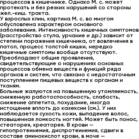
процессов в кишечнике. Однако М. с. может
протекать и без резких нарушений со стороны
жел.-киш. тракта.
У взрослых клин, картина М. с. во многом
обусловлена характером основного
заболевания. Интенсивность кишечных симптомов
(расстройство стула, урчание и др.) зависит от
степени поражения кишечника, от вовлечения в
патол, процесс толстой кишки, нередко
кишечные симптомы вообще отсутствуют.
Преобладают общие проявления,
свидетельствующие о нарушениях основных
процессов обмена веществ и функций ряда
органов и систем, что связано с недостаточным
поступлением пищевых веществ к органам и
тканям.
Больные жалуются на повышенную утомляемость,
сниженную работоспособность, слабость,
снижение аппетита, похудание, иногда
истощение вплоть до кахексии (см.). У них
наблюдается сухость кожи, выпадение волос,
повышенная ломкость ногтей. Может быть понос,
стеаторея, креаторея. В крови —
гипопротеинемия, диспротеинемия, сдвиги в
составе аминокислот крови, в моче —