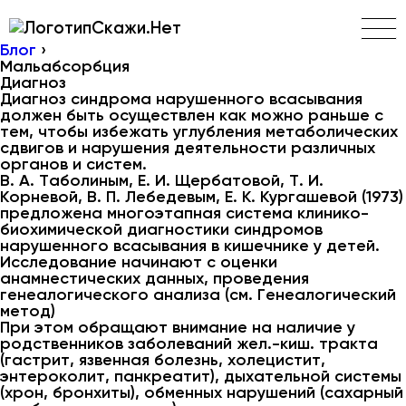
Скажи.Нет
Блог
›
Мальабсорбция
Диагноз
Диагноз синдрома нарушенного всасывания
должен быть осуществлен как можно раньше с
тем, чтобы избежать углубления метаболических
сдвигов и нарушения деятельности различных
органов и систем.
В. А. Таболиным, Е. И. Щербатовой, Т. И.
Корневой, В. П. Лебедевым, Е. К. Кургашевой (1973)
предложена многоэтапная система клинико-
биохимической диагностики синдромов
нарушенного всасывания в кишечнике у детей.
Исследование начинают с оценки
анамнестических данных, проведения
генеалогического анализа (см. Генеалогический
метод)
При этом обращают внимание на наличие у
родственников заболеваний жел.-киш. тракта
(гастрит, язвенная болезнь, холецистит,
энтероколит, панкреатит), дыхательной системы
(хрон, бронхиты), обменных нарушений (сахарный