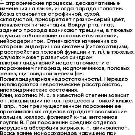
— атрофические процессы, десквамативные
изменения на языке, иногда парадонтопатии.
Кожа становится атрофичной, сухой,
складчатой, приобретает грязно-серый цвет,
появляется пигментация. Вокруг рта, глаз,
заднего прохода возникают трещины, в тяжелых
случаях заболевание осложняется экземой,
нейродермитом. Отмечаются изменения со
стороны эндокринной системы (гипокортицизм,
расстройства половой функции и т. п.), в тяжелых
случаях может развиться синдром
плюригландулярной недостаточности с
поражением гипофиза, надпочечников, половых
желез, щитовидной железы (см.
Полигландулярная недостаточность). Нередко
наблюдаются невротические расстройства,
ипохондрические состояния.
Клин, картина М. с. в известной степени зависит
от локализации патол. процесса в тонкой кишке.
Напр., при преимущественном поражении ее
проксимальных отделов страдает всасывание
кальция, железа, фолиевой к-ты, витаминов
группы В. При поражении средних отделов
нарушена абсорбция жирных к-т, аминокислот.
Всасывание моносахаридов нарушено при