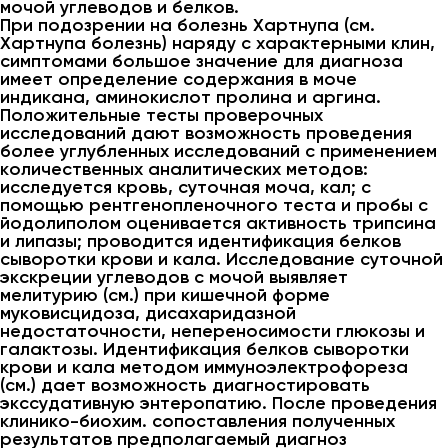
мочой углеводов и белков.
При подозрении на болезнь Хартнупа (см.
Хартнупа болезнь) наряду с характерными клин,
симптомами большое значение для диагноза
имеет определение содержания в моче
индикана, аминокислот пролина и аргина.
Положительные тесты проверочных
исследований дают возможность проведения
более углубленных исследований с применением
количественных аналитических методов:
исследуется кровь, суточная моча, кал; с
помощью рентгенопленочного теста и пробы с
йодолиполом оценивается активность трипсина
и липазы; проводится идентификация белков
сыворотки крови и кала. Исследование суточной
экскреции углеводов с мочой выявляет
мелитурию (см.) при кишечной форме
муковисцидоза, дисахаридазной
недостаточности, непереносимости глюкозы и
галактозы. Идентификация белков сыворотки
крови и кала методом иммуноэлектрофореза
(см.) дает возможность диагностировать
экссудативную энтеропатию. После проведения
клинико-биохим. сопоставления полученных
результатов предполагаемый диагноз