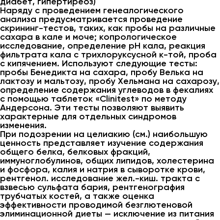
диабет, гипертиреоз)
Наряду с проведением генеалогического
анализа предусматривается проведение
скрининг-тестов, таких, как пробы на различные
сахара в кале и моче; копрологическое
исследование, определение pH кала, реакция
фильтрата кала с трихлоруксусной к-той, проба
с кипячением. Используют следующие тесты:
пробы Бенедикта на сахара, пробу Велька на
лактозу и мальтозу, пробу Хельмана на сахарозу,
определение содержания углеводов в фекалиях
с помощью таблеток «Clinitest» по методу
Андерсона. Эти тесты позволяют выявить
характерные для отдельных синдромов
изменения.
При подозрении на целиакию (см.) наибольшую
ценность представляет изучение содержания
общего белка, белковых фракций,
иммуноглобулинов, общих липидов, холестерина
и фосфора, калия и натрия в сыворотке крови,
рентгенол. исследование жел.-киш. тракта с
взвесью сульфата бария, рентгенография
трубчатых костей, а также оценка
эффективности проводимой безглютеновой
элиминационной диеты — исключение из питания