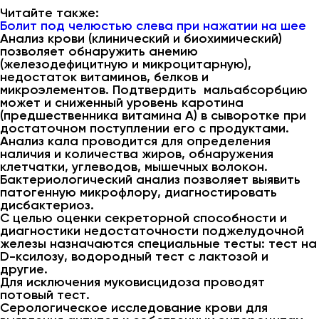
Читайте также:
Болит под челюстью слева при нажатии на шее
Анализ крови (клинический и биохимический)
позволяет обнаружить анемию
(железодефицитную и микроцитарную),
недостаток витаминов, белков и
микроэлементов. Подтвердить мальабсорбцию
может и сниженный уровень каротина
(предшественника витамина А) в сыворотке при
достаточном поступлении его с продуктами.
Анализ кала проводится для определения
наличия и количества жиров, обнаружения
клетчатки, углеводов, мышечных волокон.
Бактериологический анализ позволяет выявить
патогенную микрофлору, диагностировать
дисбактериоз.
С целью оценки секреторной способности и
диагностики недостаточности поджелудочной
железы назначаются специальные тесты: тест на
D-ксилозу, водородный тест с лактозой и
другие.
Для исключения муковисцидоза проводят
потовый тест.
Серологическое исследование крови для