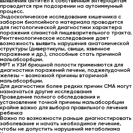
выявления антител к собственным энтероцитам
проводится при подозрении на аутоиммунный
процесс.
Эндоскопическое исследование кишечника с
забором биопсийного материала проводится
для гистологической диагностики характера
поражения слизистой пищеварительного тракта.
Рентгенологическое исследование дает
возможность выявить нарушения анатомической
структуры (дивертикулы, свищи, язвенное
поражение и др.), способные стать причиной
мальабсорбции.
МРТ и УЗИ брюшной полости применяются для
диагностики поражений печени, поджелудочной
железы – возможной причины вторичной
мальабсорбции.
Для диагностики более редких причин СМА могут
назначаться другие исследования
Проведение полного обследования и
установление точной причины мальабсорбции
крайне важно для выбора правильного лечения
ребенка
Важно по возможности раньше диагностировать
заболевание и начать необходимое лечение,
чтобы не допустить нарушений метаболизма