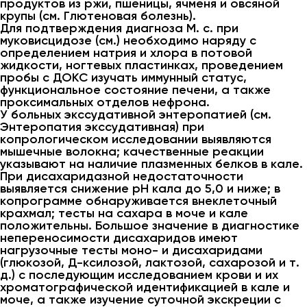
продуктов из ржи, пшеницы, ячменя и овсяной
крупы (см. Глютеновая болезнь).
Для подтверждения диагноза М. с. при
муковисцидозе (см.) необходимо наряду с
определением натрия и хлора в потовой
жидкости, ногтевых пластинках, проведением
пробы с ДОКС изучать иммунный статус,
функциональное состояние печени, а также
проксимальных отделов нефрона.
У больных экссудативной энтеропатией (см.
Энтеропатия экссудативная) при
копрологическом исследовании выявляются
мышечные волокна; качественные реакции
указывают на наличие плазменных белков в кале.
При дисахаридазной недостаточности
выявляется снижение pH кала до 5,0 и ниже; в
копрограмме обнаруживается внеклеточный
крахмал; тесты на сахара в моче и кале
положительны. Большое значение в диагностике
непереносимости дисахаридов имеют
нагрузочные тесты моно- и дисахаридами
(глюкозой, Д-ксилозой, лактозой, сахарозой и т.
д.) с последующим исследованием крови и их
хроматографической идентификацией в кале и
моче, а также изучение суточной экскреции с