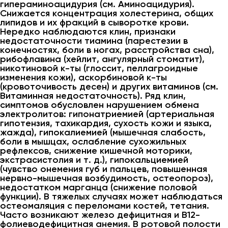
гипераминоацидурия (см. Аминоацидурия).
Снижается концентрация холестерина, общих
липидов и их фракций в сыворотке крови.
Нередко наблюдаются клин, признаки
недостаточности тиамина (парестезии в
конечностях, боли в ногах, расстройства сна),
рибофлавина (хейлит, ангулярный стоматит),
никотиновой к-ты (глоссит, пеллагроидные
изменения кожи), аскорбиновой к-ты
(кровоточивость десен) и других витаминов (см.
Витаминная недостаточность). Ряд клин,
симптомов обусловлен нарушением обмена
электролитов: гипонатриемией (артериальная
гипотензия, тахикардия, сухость кожи и языка,
жажда), гипокалиемией (мышечная слабость,
боли в мышцах, ослабление сухожильных
рефлексов, снижение кишечной моторики,
экстрасистолия и т. д.), гипокальциемией
(чувство онемения губ и пальцев, повышенная
нервно-мышечная возбудимость, остеопороз),
недостатком марганца (снижение половой
функции). В тяжелых случаях может наблюдаться
остеомаляция с переломами костей, тетания.
Часто возникают железо дефицитная и В12-
фолиеводефицитная анемия. В ротовой полости