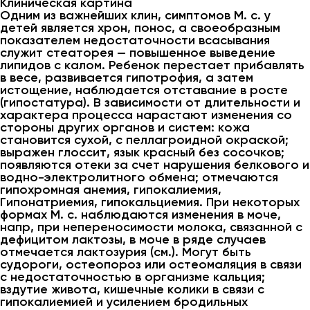
Клиническая картина
Одним из важнейших клин, симптомов М. с. у
детей является хрон, понос, а своеобразным
показателем недостаточности всасывания
служит стеаторея — повышенное выведение
липидов с калом. Ребенок перестает прибавлять
в весе, развивается гипотрофия, а затем
истощение, наблюдается отставание в росте
(гипостатура). В зависимости от длительности и
характера процесса нарастают изменения со
стороны других органов и систем: кожа
становится сухой, с пеллагроидной окраской;
выражен глоссит, язык красный без сосочков;
появляются отеки за счет нарушения белкового и
водно-электролитного обмена; отмечаются
гипохромная анемия, гипокалиемия,
Гипонатриемия, гипокальциемия. При некоторых
формах М. с. наблюдаются изменения в моче,
напр, при непереносимости молока, связанной с
дефицитом лактозы, в моче в ряде случаев
отмечается лактозурия (см.). Могут быть
судороги, остеопороз или остеомаляция в связи
с недостаточностью в организме кальция;
вздутие живота, кишечные колики в связи с
гипокалиемией и усилением бродильных