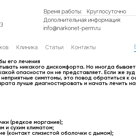
Время работы:
Круглосуточно
Дополнительная информация:
53
info@narkonet-perm.ru
ков
Клиника
Статьи
Контакты
бы его лечения
тывать никакого дискомфорта. Но иногда бывает,
какой опасности он не представляет. Если же зуд
 неприятные симптомы, это повод обратиться к 
рата лучше диагностировать и начать лечить на 
ки (редкое моргание);
м и сухим климатом;
ие (контакт слизистой оболочки с дымом);