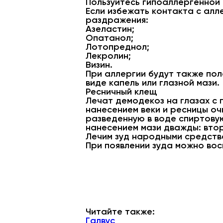
Пользуйтесь гипоаллергенной 
Если избежать контакта с алл
раздражения:
Азеластин;
Опатанол;
Лотопреднол;
Лекролин;
Визин.
При аллергии будут также по
виде капель или глазной мази.
Ресничный клещ
Лечат демодекоз на глазах с 
нанесением веки и ресницы оч
разведенную в воде спиртову
нанесением мази дважды: втор
Лечим зуд народными средств
При появлении зуда можно во
Читайте также:
Галвус