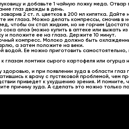
луковицу и добавьте 1 чайную ложку меда. Отвар
ние глаз дважды в день.
аварив 2 ст. л. цветков в 200 мл кипятка. Дайте
е им глаза. Можно делать компрессы, смочив в н
ед, чтобы он стал жидким, но не горчим (достато
 сока алоэ (можно купить в аптеке или выжать из
 и положите ее на глаза. Держите 10 минут.
очный компресс. Молоко должно быть охлажденны
арлю, а затем положите на веки.
 водой. Ее можно приготовить самостоятельно, 
к глазам ломтики сырого картофеля или огурца 
у здоровью, и при появлении зуда в области глаз
тившись к врачу с пустяковой проблемой, чем п
ствии приведет к ухудшению зрения. И помните, 
ните причину зуда. А сделать это можно только п