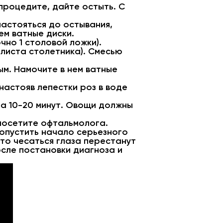
 процедите, дайте остыть. С
 настояться до остывания,
ем ватные диски.
чно 1 столовой ложки).
 листа столетника). Смесью
м. Намочите в нем ватные
настояв лепестки роз в воде
на 10-20 минут. Овощи должны
 посетите офтальмолога.
ропустить начало серьезного
что чесаться глаза перестанут
осле постановки диагноза и