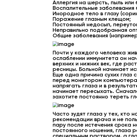
Аллергия на шерсть, пыль или
Воспалительные заболевания 
Инородное тело в глазу (сорин
Поражение глазным клещом;
Постоянный недосып, переуто
Неправильно подобранная опти
Общие заболевания (например
Почти у каждого человека жив
ослаблении иммунитета он нач
верхних и нижних век, где ра
ресницы. Больной начинает и
Еще одна причина сухих глаз 
перед монитором компьютера р
напрягать глаза и в результа
начинает пересыхать. Сначала
захотите постоянно тереть гла
Часто зудят глаза у тех, кто
рекомендации врача и не поль
пару после истечения срока н
постоянного ношения, глаза 
специальным раствором, а гла