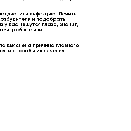
подхватили инфекцию. Лечить
возбудителя и подобрать
у вас чешутся глаза, значит,
вомикробные или
ла выяснена причина глазного
я, и способы их лечения.