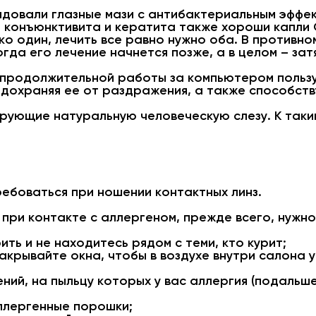
довали глазные мази с антибактериальным эффек
и конъюнктивита и кератита также хороши капли 
ко один, лечить все равно нужно оба. В противно
гда его лечение начнется позже, а в целом – зат
а продолжительной работы за компьютером польз
едохраняя ее от раздражения, а также способс
рующие натуральную человеческую слезу. К таки
ребоваться при ношении контактных линз.
 при контакте с аллергеном, прежде всего, нужн
ть и не находитесь рядом с теми, кто курит;
акрывайте окна, чтобы в воздухе внутри салона 
ий, на пыльцу которых у вас аллергия (подальше
аллергенные порошки;