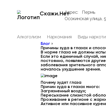
Адрес:
Пермь
Скажи.Нет
Осокинская улица, 
Алкоголизм
Наркомания
Виды наркоти
Блог
›
Причины зуда в глазах и спосо
В норме глаза не должны испы
Если это единичный случай, ни
постоянно, появляются другие
заболевания зрительного аппа
началось ухудшение зрения.
Почему зудят глаза
Причин зуда в глазах много:
Загрязненный воздух;
Пересыхание слизистой оболоч
Проживание в регионе с жарки
Активное или пассивное курен