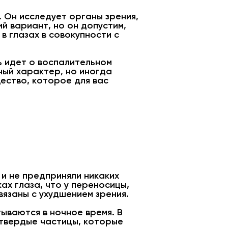
. Он исследует органы зрения,
й вариант, но он допустим,
в глазах в совокупности с
чь идет о воспалительном
ный характер, но иногда
щество, которое для вас
 и не предприняли никаких
ках глаза, что у переносицы,
вязаны с ухудшением зрения.
ываются в ночное время. В
я твердые частицы, которые