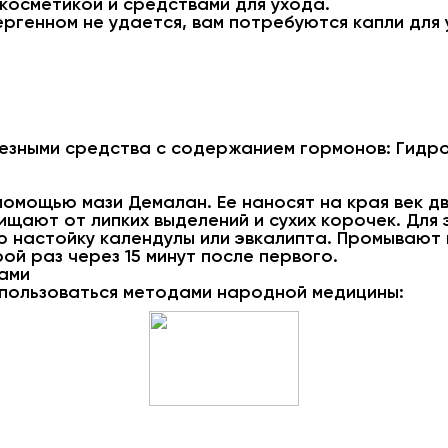
косметикой и средствами для ухода.
ергенном не удается, вам потребуются капли для
лезными средства с содержанием гормонов: Гидр
помощью мази Демалан. Ее наносят на края век дв
ищают от липких выделений и сухих корочек. Для
ю настойку календулы или эвкалипта. Промывают
ой раз через 15 минут после первого.
ами
спользоваться методами народной медицины: