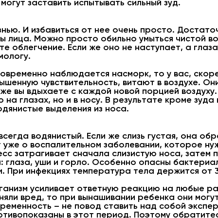
могут заставить испытывать сильный зуд.
знью. И избавиться от нее очень просто. Достат
ы лица. Можно просто обильно умыться чистой во
те облегчение. Если же оно не наступает, а глаз
мологу.
дновременно наблюдается насморк, то у вас, скоре
ышенную чувствительность, витают в воздухе. Он
 же вы вдыхаете с каждой новой порцией воздуху
 на глазах, но и в носу. В результате кроме зуда
дянистые выделения из носа.
сегда водянистый. Если же слизь густая, она обр
т уже о воспалительном заболевании, которое ну
сс затрагивает сначала слизистую носа, затем п
: глаза, уши и горло. Особенно опасны бактериа
. При инфекциях температура тела держится от 3
ганизм усиливает ответную реакцию на любые ра
яли вред, то при вынашивании ребенка они могу
ременность – не повод ставить над собой экспе
тивопоказаны в этот период. Поэтому обратитес