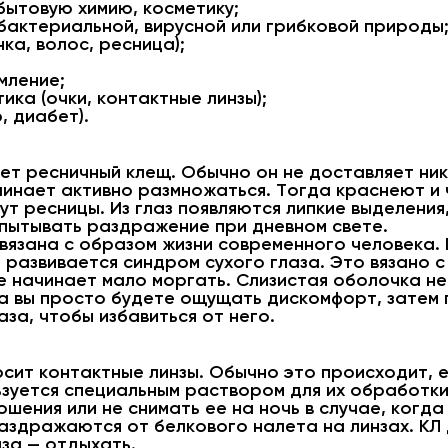
 бытовую химию, косметику;
бактериальной, вирусной или грибковой природы
ка, волос, ресница);
мление;
ка (очки, контактные линзы);
, диабет).
ет ресничный клещ. Обычно он не доставляет ни
инает активно размножаться. Тогда краснеют и 
стут ресницы. Из глаз появляются липкие выделен
спытывать раздражение при дневном свете.
связана с образом жизни современного человека.
азвивается синдром сухого глаза. Это вязано с 
те начинает мало моргать. Слизистая оболочка не
 вы просто будете ощущать дискомфорт, затем п
за, чтобы избавиться от него.
 носит контактные линзы. Обычно это происходит,
зуется специальным раствором для их обработки.
ошения или не снимать ее на ночь в случае, когд
раздражаются от белкового налета на линзах. К
за — отдыхать.