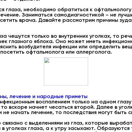
ся глаза, необходимо обратиться к офтальмологу
лечение. Заниматься самодиагностикой – не лучши
осетить врача. Давайте рассмотрим причины зуда 
аза чешутся только во внутренних уголках, то ре
ек глазного яблока. Оно может иметь инфекцион
ыяснить возбудителя инфекции или определить ве
 посетить офтальмолога или аллерголога.
ины, лечение и народные приметы
инфекционным воспалением только на одном глазу
 то вскоре начнет чесаться второй. Далее в угол
и не начать лечение, то последствия могут быть с
 связано с выделениями из глаз, которые вырабат
 в уголках глаза, а к утру засыхают. Образуютс