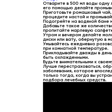
Отварите в 500 мл воды одну 
его помощью делайте промыва
Приготовьте ромашковый чай, з
процедите настой и промывайт
Подогрейте на водяной бане м
Добавьте такое же количество
пропитайте марлевую салфетку
Утром и вечером делайте мол
диски или вату, обернутую в м
Умывайтесь ежедневно розовой
при комнатной температуре.
Прикладывайте дважды в день 
быть охлажденными.
Будьте внимательными к своем
Лучше перестраховаться, обра
заболевания, которое впослед
только тогда, когда вы устра
подбора лечебных средств.