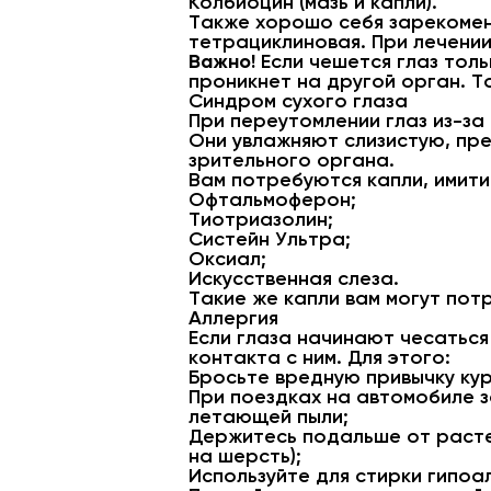
Колбиоцин (мазь и капли).
Также хорошо себя зарекомен
тетрациклиновая. При лечени
Важно!
Если чешется глаз толь
проникнет на другой орган. То
Синдром сухого глаза
При переутомлении глаз из-з
Они увлажняют слизистую, пр
зрительного органа.
Вам потребуются капли, имити
Офтальмоферон;
Тиотриазолин;
Систейн Ультра;
Оксиал;
Искусственная слеза.
Такие же капли вам могут пот
Аллергия
Если глаза начинают чесаться
контакта с ним. Для этого:
Бросьте вредную привычку кури
При поездках на автомобиле з
летающей пыли;
Держитесь подальше от растен
на шерсть);
Используйте для стирки гипо