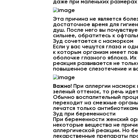
даже при маленьких размерах 
Эта причина не является боле
достаточное время для гигиен
душ. После него вы почувствуе
сильнее, обратитесь к офталь
Зуд сочетается с насморком
Если у вас чешутся глаза и о
к которым организм имеет пов
оболочке глазного яблока. Их
реакция развивается не только
повышенное слезотечение и во
Важно!
При аллергии насморк в
зеленый оттенок, то речь иде
Обычно воспалительный проце
переходит на смежные органы
лечатся только антибиотиками
Зуд при беременности
При беременности женский ор
некоторые вещества не причин
аллергической реакции. Но бе
лекарственные препараты про