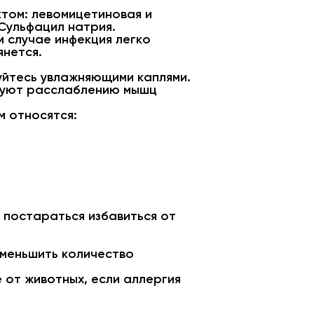
том: левомицетиновая и
Сульфацил натрия.
м случае инфекция легко
янется.
уйтесь увлажняющими каплями.
твуют расслаблению мышц
м относятся:
о постараться избавиться от
уменьшить количество
 от животных, если аллергия