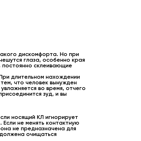
;
какого дискомфорта. Но при
чешутся глаза, особенно края
ия, постоянно склеивающие
 При длительном нахождении
тем, что человек вынужден
 увлажняется во время, отчего
рисоединится зуд, и вы
 если носящий КЛ игнорирует
 Если не менять контактную
а она не предназначена для
Л должена очищаться