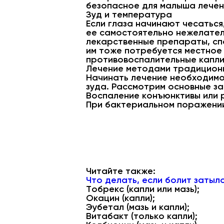
безопасное для малыша лечен
Зуд и температура
Если глаза начинают чесаться
ее самостоятельно нежелател
лекарственные препараты, спо
им тоже потребуется местное
противовоспалительные капли
Лечение методами традицион
Начинать лечение необходимо 
зуда. Рассмотрим основные за
Воспаление конъюнктивы или 
При бактериальном поражении
Читайте также:
Что делать, если болит затыл
Тобрекс (капли или мазь);
Окацин (капли);
Эубетал (мазь и капли);
Витабакт (только капли);