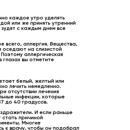
очно каждое утро уделять
дой или же принять утренний
а зудят с каждым днем все
е всего, аллергия. Вещества,
и оседают на слизистой
. Поэтому аллергическая
 в глазах вы отметите
етает белый, желтый или
жно лечить немедленно.
ри отсутствии лечения
льные инфекции, которые
7 до 40 градусов.
здражители. И если раньше
т стать причиной
рименты. Многие
ь к врачу, чтобы он подобрал