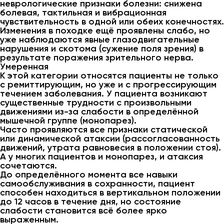
неврологические признаки болезни: снижена
болевая, тактильная и вибрационная
чувствительность в одной или обеих конечностях.
Изменения в походке ещё проявлены слабо, но
уже наблюдаются явные глазодвигательные
нарушения и скотома (сужение поля зрения) в
результате поражения зрительного нерва.
Умеренная
К этой категории относятся пациенты не только
с ремиттирующим, но уже и с прогрессирующим
течением заболевания. У пациента возникают
существенные трудности с произвольными
движениями из-за слабости в определённой
мышечной группе (монопарез).
Часто проявляются все признаки статической
или динамической атаксии (рассогласованность
движений, утрата равновесия в положении стоя).
А у многих пациентов и монопарез, и атаксия
сочетаются.
До определённого момента все навыки
самообслуживания в сохранности, пациент
способен находиться в вертикальном положении
до 12 часов в течение дня, но состояние
слабости становится всё более ярко
выраженным.