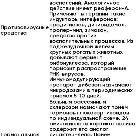
воспалений. Аналогичное
действие имеет реаферон-А.
Применяют в терапии такие
индукторы интеферонов:
продигиозан, дипиридамол,
Противовирусные
пропер-мил, зимозан,
средства
средства против
воспалительных процессов. Из
поджелудочной железы
крупных рогатых животных
добывают фермент
рибонуклеаза, который
тормозит распространение
РНК-вирусов.
Иммуномодулирующий
препарат дибазол назначают
микродозами в периодических
приемах 5-10 дней.
Больным рассеянным
склерозом назначают прием
гормонов глюкокортикоидов
по индивидуальной схеме. 24
аминокислоты кортикотропина
содержит его аналог
Гормональная
синактен-депо. Прием