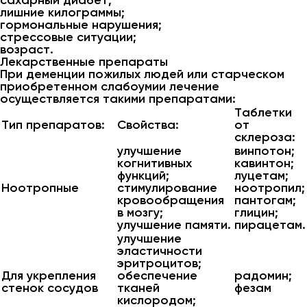
сахарный диабет;
лишние килограммы;
гормональные нарушения;
стрессовые ситуации;
возраст.
Лекарственные препараты
При деменции пожилых людей или старческом
приобретенном слабоумии лечение
осуществляется такими препаратами:
Таблетки
Тип препаратов:
Свойства:
от
склероза:
улучшение
винпотон;
когнитивных
кавинтон;
функций;
луцетам;
Ноотропные
стимулирование
ноотропил;
кровообращения
пантогам;
в мозгу;
глицин;
улучшение памяти.
пирацетам.
улучшение
эластичности
эритроцитов;
Для укрепления
обеспечение
радомин;
стенок сосудов
тканей
фезам
кислородом;