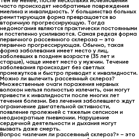
Тем не менее, после нескольких исчезновений
часто происходят необратимые повреждения
миелина и инвалидность. У большинства больных
ремиттирующая форма превращается во
вторичную прогрессирующую. Тогда
недомогания являются практически постоянными
и постепенно усиливаются. Самая редкая форма
первичного рассеянного склероза — это
первично прогрессирующая. Обычно, такая
форма заболевания имеет место у лиц,
заболевших в позднем возрасте (35 лет и
старше), чаще имеет место у мужчин. Течение
заболевания происходит без светлых
промежутков и быстро приводит к инвалидности.
Можно ли вылечить рассеянный склероз?
Множественные очаги поражения нервных
волокон нельзя полностью излечить, они могут
привести к инвалидности после многих лет
течения болезни. Без лечения заболевшего ждут
ограничение двигательной активности,
появление пролежней с тяжелым сепсисом и
неоднократные пневмонии. Нарушение
сердечной деятельности и дыхания могут
вызвать даже смерть.
Вопрос «излечим ли рассеянный склероз?» – это