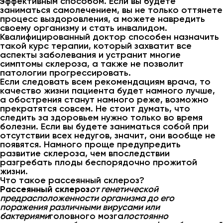
эффективным способом. Если вы будете
заниматься самолечением, вы не только оттянете
процесс выздоровления, а можете навредить
своему организму и стать инвалидом.
Квалифицированный доктор способен назначить
такой курс терапии, который захватит все
аспекты заболевания и устранит многие
симптомы склероза, а также не позволит
патологии прогрессировать.
Если следовать всем рекомендациям врача, то
качество жизни пациента будет намного лучше,
а обострения станут намного реже, возможно
прекратятся совсем. Не стоит думать, что
следить за здоровьем нужно только во время
болезни. Если вы будете заниматься собой при
отсутствии всех недугов, значит, они вообще не
появятся. Намного проще предупредить
развитие склероза, чем впоследствии
разгребать плоды беспорядочно прожитой
жизни.
Что такое рассеянный склероз?
Рассеянный склероз
от генетической
предрасположенности организма до его
поражения различными вирусами или
бактериями
головного мозга
постоянно