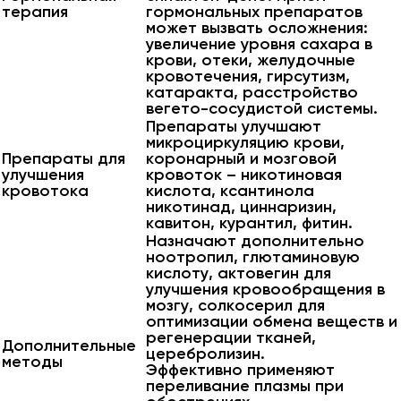
терапия
гормональных препаратов
может вызвать осложнения:
увеличение уровня сахара в
крови, отеки, желудочные
кровотечения, гирсутизм,
катаракта, расстройство
вегето-сосудистой системы.
Препараты улучшают
микроциркуляцию крови,
Препараты для
коронарный и мозговой
улучшения
кровоток – никотиновая
кровотока
кислота, ксантинола
никотинад, циннаризин,
кавитон, курантил, фитин.
Назначают дополнительно
ноотропил, глютаминовую
кислоту, актовегин для
улучшения кровообращения в
мозгу, солкосерил для
оптимизации обмена веществ и
регенерации тканей,
Дополнительные
церебролизин.
методы
Эффективно применяют
переливание плазмы при