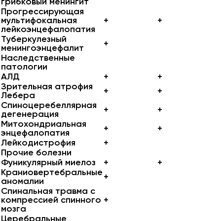
грибковый менингит
Прогрессирующая
мультифокальная
+
+
лейкоэнцефалопатия
Туберкулезный
+
менингоэнцефалит
Наследственные
патологии
АЛД
+
+
Зрительная атрофия
+
+
Лебера
Спиноцеребеллярная
+
+
дегенерация
Митохондриальная
+
+
энцефалопатия
Лейкодистрофия
+
Прочие болезни
Фуникулярный миелоз
+
+
Краниовертебральные
+
аномалии
Спинальная травма с
компрессией спинного
+
мозга
Церебральные