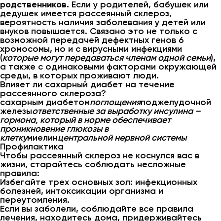
родственников.
Если у родителей, бабушек или
дедушек имеется рассеянный склероз,
вероятность наличия заболевания у детей или
внуков повышается. Связано это не только с
возможной передачей дефектных генов 6
хромосомы, но и с вирусными инфекциями
(
которые могут передаваться членам одной семьи
),
а также с одинаковыми факторами окружающей
среды, в которых проживают люди.
Влияет ли сахарный диабет на течение
рассеянного склероза?
сахарным диабетом
поглощения
поджелудочной
железы
ответственные за выработку инсулина –
гормона, который в норме обеспечивает
проникновение глюкозы в
клетку
миелин
центральной нервной системы
Профилактика
Чтобы рассеянный склероз не коснулся вас в
жизни, старайтесь соблюдать несложные
правила:
Избегайте трех основных зол: инфекционных
болезней, интоксикации организма и
переутомления.
Если вы заболели, соблюдайте все правила
лечения, находитесь дома, придерживайтесь