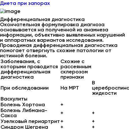
Диета при запорах
Дифференциальная диагностика
Окончательная формулировка диагноза
основывается на полученной из анамнеза
информации, объективно выявленных нарушений
и аппаратных вариантов исследования.
Проводимая дифференциальная диагностика
помогает отвергнуть схожие патологии от
истинной болезни.
Заболевания, с
Схожие с
которыми проводится
рассеянным
дифференциальная
склерозом
диагностика
признаки
В
При обследовании
На МРТ
цереброспин
жидкости
Васкулиты
Болезнь Хортона
+
Болезнь Либмана-
+
+
Сакса
Узелковый периартрит
+
+
Синдром Шегрена
+
+