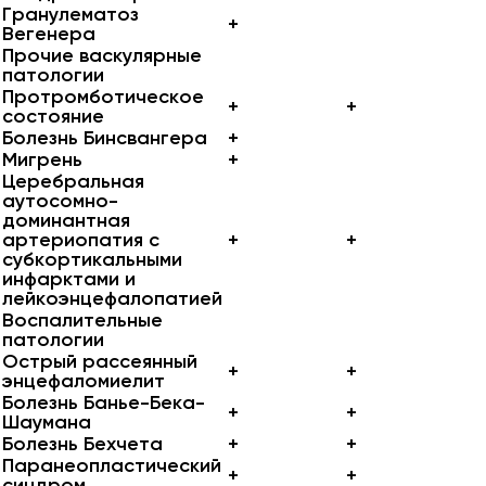
Гранулематоз
+
Вегенера
Прочие васкулярные
патологии
Протромботическое
+
+
состояние
Болезнь Бинсвангера
+
Мигрень
+
Церебральная
аутосомно-
доминантная
артериопатия с
+
+
субкортикальными
инфарктами и
лейкоэнцефалопатией
Воспалительные
патологии
Острый рассеянный
+
+
энцефаломиелит
Болезнь Банье-Бека-
+
+
Шаумана
Болезнь Бехчета
+
+
Паранеопластический
+
+
синдром