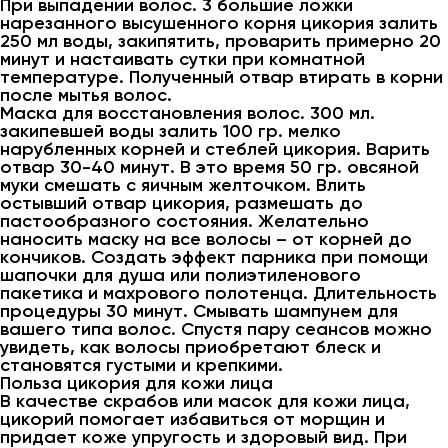
При выпадении волос. 3 большие ложки
нарезанного высушенного корня цикория залить
250 мл воды, закипятить, проварить примерно 20
минут и настаивать сутки при комнатной
температуре. Полученный отвар втирать в корни
после мытья волос.
Маска для восстановления волос. 300 мл.
закипевшей воды залить 100 гр. мелко
нарубленных корней и стеблей цикория. Варить
отвар 30-40 минут. В это время 50 гр. овсяной
муки смешать с яичным желточком. Влить
остывший отвар цикория, размешать до
пастообразного состояния. Желательно
наносить маску на все волосы – от корней до
кончиков. Создать эффект парника при помощи
шапочки для душа или полиэтиленового
пакетика и махрового полотенца. Длительность
процедуры 30 минут. Смывать шампунем для
вашего типа волос. Спустя пару сеансов можно
увидеть, как волосы приобретают блеск и
становятся густыми и крепкими.
Польза цикория для кожи лица
В качестве скрабов или масок для кожи лица,
цикорий помогает избавиться от морщин и
придает коже упругость и здоровый вид. При