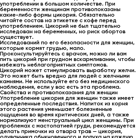
употреблении в большом количестве. При
беременности женщинам противопоказаны
какие-либо формы цикория. Обязательно
читайте состав на этикетке с кофе перед
употреблением. Цикорий не был тщательно
исследован на беременных, но риск абортов
существует.
Исследований по его безопасности для женщин,
которые кормят грудью, мало.
Проконсультируйтесь с врачом, можно ли вам
пить цикорий при грудном вскармливании, чтобы
избежать неблагоприятных симптомов.
Цикорий может стимулировать выработку желчи.
Это может быть вредно для людей с желчными
камнями. Не используйте его без медицинского
наблюдения, если у вас есть эта проблема.
Свойства и противопоказания для женщин
Употребление цикория для женщин также имеет
определенные последствия. Напиток из корня
этого растения уменьшает болезненные
ощущения во время критических дней, а также
нормализуют менструальный цикл женщины. При
проблемах с мастопатией груди, рекомендуется
делать примочки из отвара трав — цикория,
одуванчика обыкновенного и лопуха на каждую