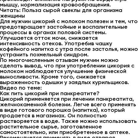
мышцу, нормализация кровообращения.
Читать: Польза сырой свеклы для организма
женщины
Для мужчин цикорий с молоком полезен и тем, что
предотвращает застойные и воспалительные
процессы в органах половой системы.
Улучшается отток мочи, снижается
интенсивность отеков. Употребив чашку
кофейного напитка с утра после застолья, можно
устранить похмельный синдром.
По многочисленным отзывам мужчин можно
сделать вывод, что при употреблении цикория с
молоком наблюдается улучшение физической
выносливости. Кроме того, снижается
выраженность одышки у заядлых курильщиков.
Видео по теме:
Как пить цикорий при панкреатите?
Цикорий применяется при лечении панкреатита,
желчнокаменной болезни. Легче всего применять
в виде готового порошка (напитка), который
продается в магазинах. Он полностью
растворяется в воде. Также можно использовать
растительное сырье, заготовленное
самостоятельно, или приобретенное в аптеке.
Рекомендуется применять в виде отваров,