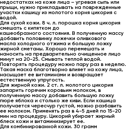
недостатках на коже лица – угревая сыпь или
прыщи, нужно прикладывать на поврежденные
участки кашицу из молотого корня цикория с
водой.
Для сухой кожи. 8 ч. л. порошка корня цикория
смешать с кипятком до
кашеобразного состояния. В полученную массу
добавить половинку ложечки оливкового
масла холодного отжима и большую ложку
жирной сметаны. Хорошо перемешать и
наносить на предварительно очищенное лицо
минут на 20-25. Смывать теплой водой.
Повторять процедуру можно пару раз в неделю.
Такая маска благотворно влияет на кожу лица,
насыщает ее витаминами и возвращает
естественную упругость.
Для жирной кожи. 2 ст. л. молотого цикория
запарить горячим коровьим молоком, в
полученную массу добавить большую ложку
пюре яблока и столько же киви. Если кашица
получается чересчур густой, можно разбавить
ее молоком. Применять раз в 4-5 дней по 15-20
мин на процедуру. Цикорий убирает жирный
блеск кожи и витаминизирует ее.
Для комбинированной кожи. 30 грамм