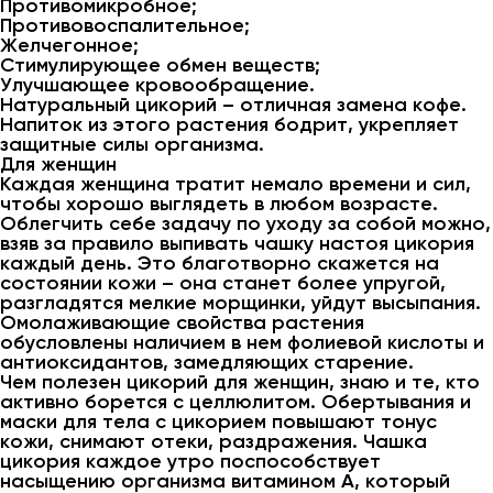
Противомикробное;
Противовоспалительное;
Желчегонное;
Стимулирующее обмен веществ;
Улучшающее кровообращение.
Натуральный цикорий – отличная замена кофе.
Напиток из этого растения бодрит, укрепляет
защитные силы организма.
Для женщин
Каждая женщина тратит немало времени и сил,
чтобы хорошо выглядеть в любом возрасте.
Облегчить себе задачу по уходу за собой можно,
взяв за правило выпивать чашку настоя цикория
каждый день. Это благотворно скажется на
состоянии кожи – она станет более упругой,
разгладятся мелкие морщинки, уйдут высыпания.
Омолаживающие свойства растения
обусловлены наличием в нем фолиевой кислоты и
антиоксидантов, замедляющих старение.
Чем полезен цикорий для женщин, знаю и те, кто
активно борется с целлюлитом. Обертывания и
маски для тела с цикорием повышают тонус
кожи, снимают отеки, раздражения. Чашка
цикория каждое утро поспособствует
насыщению организма витамином А, который