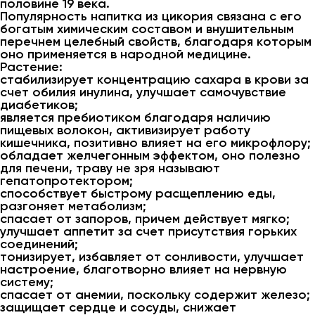
половине 19 века.
Популярность напитка из цикория связана с его
богатым химическим составом и внушительным
перечнем целебный свойств, благодаря которым
оно применяется в народной медицине.
Растение:
стабилизирует концентрацию сахара в крови за
счет обилия инулина, улучшает самочувствие
диабетиков;
является пребиотиком благодаря наличию
пищевых волокон, активизирует работу
кишечника, позитивно влияет на его микрофлору;
обладает желчегонным эффектом, оно полезно
для печени, траву не зря называют
гепатопротектором;
способствует быстрому расщеплению еды,
разгоняет метаболизм;
спасает от запоров, причем действует мягко;
улучшает аппетит за счет присутствия горьких
соединений;
тонизирует, избавляет от сонливости, улучшает
настроение, благотворно влияет на нервную
систему;
спасает от анемии, поскольку содержит железо;
защищает сердце и сосуды, снижает