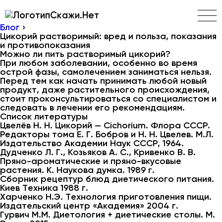
Скажи.Нет
Блог
›
Цикорий растворимый: вред и польза, показания
и противопоказания
Можно ли пить растворимый цикорий?
При любом заболевании, особенно во время
острой фазы, самолечением заниматься нельзя.
Перед тем как начать принимать любой новый
продукт, даже растительного происхождения,
стоит проконсультироваться со специалистом и
следовать в лечении его рекомендациям.
Список литературы
Цвелёв Н. Н. Цикорий — Cichorium. Флора СССР.
Редакторы тома Е. Г. Бобров и Н. Н. Цвелев. М.Л.
Издательство Академии Наук СССР, 1964.
Дудченко Л. Г., Козьяков А. С., Кривенко В. В.
Пряно-ароматические и пряно-вкусовые
растения. К. Наукова думка. 1989 г.
Сборник рецептур блюд диетического питания.
Киев Техника 1988 г.
Харченко Н.Э. Технология приготовления пищи.
Издательский центр «Академия» 2004 г.
Гурвич М.М. Диетология + диетические столы. М.