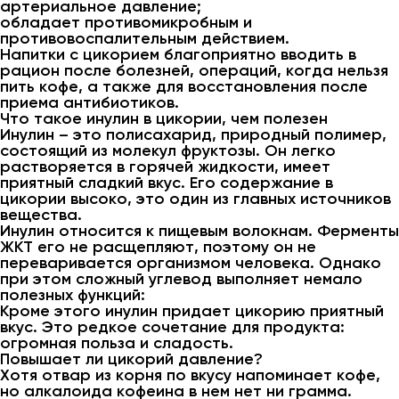
артериальное давление;
обладает противомикробным и
противовоспалительным действием.
Напитки с цикорием благоприятно вводить в
рацион после болезней, операций, когда нельзя
пить кофе, а также для восстановления после
приема антибиотиков.
Что такое инулин в цикории, чем полезен
Инулин – это полисахарид, природный полимер,
состоящий из молекул фруктозы. Он легко
растворяется в горячей жидкости, имеет
приятный сладкий вкус. Его содержание в
цикории высоко, это один из главных источников
вещества.
Инулин относится к пищевым волокнам. Ферменты
ЖКТ его не расщепляют, поэтому он не
переваривается организмом человека. Однако
при этом сложный углевод выполняет немало
полезных функций:
Кроме этого инулин придает цикорию приятный
вкус. Это редкое сочетание для продукта:
огромная польза и сладость.
Повышает ли цикорий давление?
Хотя отвар из корня по вкусу напоминает кофе,
но алкалоида кофеина в нем нет ни грамма.