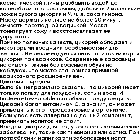
косметической глины разбавить водой до
кашеобразного состояния, добавить 2 маленькие
ложки сухого цикория и ½ ч. л. сока лимона.
Маску держать на лице не более 20 минут,
смывать прохладной водичкой. Маска
тонизирует кожу и восстанавливает ее
упругость.
Помимо полезных качеств, цикорий обладает и
некоторыми вредными особенностями для
женщин. Не рекомендуется пить напиток из корня
цикория при варикозе. Современные красавицы
не смыслят жизни без красивой обуви на
каблуках, что часто становится причиной
варикозного расширения вен.
Цикорий – вреден!
Было бы неправильно сказать, что цикорий несет
только пользу для похудения, есть и вред. И
hudeem-bez-problem.ru обязан предупредить.
Цикорий богат витамином С, а значит, он может
приводить к его передозировке в организме.
Если у вас есть аллергия на данный компонент,
принимать напиток не стоит.
Вреден цикорий для тех, у кого есть хронические
заболевания, такие как пневмония или астма. При
потреблении напитка эти заболевания могут