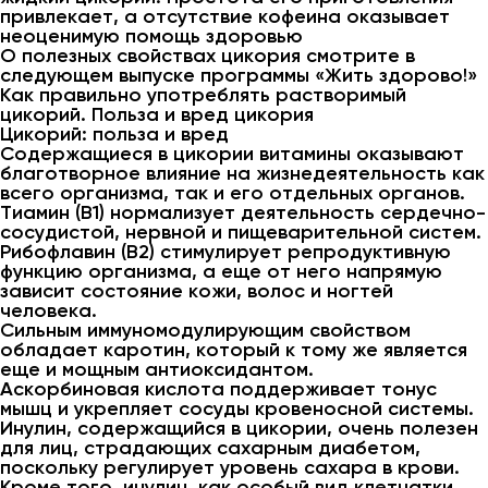
привлекает, а отсутствие кофеина оказывает
неоценимую помощь здоровью
О полезных свойствах цикория смотрите в
следующем выпуске программы «Жить здорово!»
Как правильно употреблять растворимый
цикорий. Польза и вред цикория
Цикорий: польза и вред
Содержащиеся в цикории витамины оказывают
благотворное влияние на жизнедеятельность как
всего организма, так и его отдельных органов.
Тиамин (В1) нормализует деятельность сердечно-
сосудистой, нервной и пищеварительной систем.
Рибофлавин (В2) стимулирует репродуктивную
функцию организма, а еще от него напрямую
зависит состояние кожи, волос и ногтей
человека.
Сильным иммуномодулирующим свойством
обладает каротин, который к тому же является
еще и мощным антиоксидантом.
Аскорбиновая кислота поддерживает тонус
мышц и укрепляет сосуды кровеносной системы.
Инулин, содержащийся в цикории, очень полезен
для лиц, страдающих сахарным диабетом,
поскольку регулирует уровень сахара в крови.
Кроме того, инулин, как особый вид клетчатки,