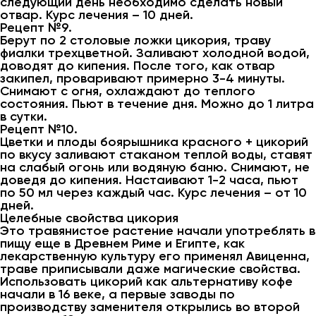
следующий день необходимо сделать новый
отвар. Курс лечения – 10 дней.
Рецепт №9.
Берут по 2 столовые ложки цикория, траву
фиалки трехцветной. Заливают холодной водой,
доводят до кипения. После того, как отвар
закипел, проваривают примерно 3-4 минуты.
Снимают с огня, охлаждают до теплого
состояния. Пьют в течение дня. Можно до 1 литра
в сутки.
Рецепт №10.
Цветки и плоды боярышника красного + цикорий
по вкусу заливают стаканом теплой воды, ставят
на слабый огонь или водяную баню. Снимают, не
доведя до кипения. Настаивают 1-2 часа, пьют
по 50 мл через каждый час. Курс лечения – от 10
дней.
Целебные свойства цикория
Это травянистое растение начали употреблять в
пищу еще в Древнем Риме и Египте, как
лекарственную культуру его применял Авиценна,
траве приписывали даже магические свойства.
Использовать цикорий как альтернативу кофе
начали в 16 веке, а первые заводы по
производству заменителя открылись во второй