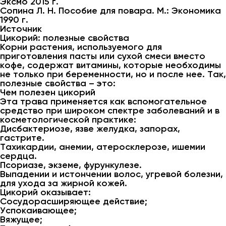
Эксмо 2015 г.
Сопина Л. Н. Пособие для повара. М.: Экономика
1990 г.
Источник
Цикорий: полезные свойства
Корни растения, используемого для
приготовления пасты или сухой смеси вместо
кофе, содержат витамины, которые необходимы
не только при беременности, но и после нее. Так,
полезные свойства – это:
Чем полезен цикорий
Эта трава применяется как вспомогательное
средство при широком спектре заболеваний и в
косметологической практике:
Дисбактериозе, язве желудка, запорах,
гастрите.
Тахикардии, анемии, атеросклерозе, ишемии
сердца.
Псориазе, экземе, фурункулезе.
Выпадении и истончении волос, угревой болезни,
для ухода за жирной кожей.
Цикорий оказывает:
Сосудорасширяющее действие;
Успокаивающее;
Вяжущее;