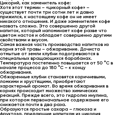
Цикорий, как заменитель кофе:
Хотя этот термин – «цикорный кофе» –
существует почти три сотни лет и давно
прижился, к настоящему кофе он не имеет
никакого отношения. И даже заменителем кофе
назвать сложно. Это совершенно другой
напиток, который напоминает кофе разве что
цветом настоя и обладает совершенно другими
свойствами и вкусом.
Самая важная часть производства напитков из
корня этой травы – обжаривание. Дочиста
отмытые от земли клубни подогреваются в
специальных вращающихся барабанах.
Температура постепенно повышается от 50 °C в
начале процесса до 180 °C – к концу
обжаривания.
Обжаренные клубни становятся коричневыми,
ломкими и хрустящими, приобретают
характерный аромат. Во время обжаривания в
корнях происходит множество химических
реакций. Прежде всего, это гидролиз инулина,
при котором первоначальное содержание его
снижается почти в два раза.
Образуются простые сахара – глюкоза и
фруктоза, придающие напиткам из цикория