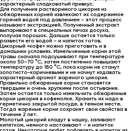
характерный сладковатый привкус.
Для получения растворимого цикория из
обжаренных корней извлекают их содержимое
горячей водой под давлением – этот процесс
называют экстракцией. Полученный экстракт
выпаривают в специальных печах досуха,
получая порошок. Дальше остается только
развести его водой – и напиток готов.
Цикорный «кофе» можно приготовить и в
домашних условиях. Измельченные корни этой
травы сначала подсушивают при температуре
около 50–70 °C, затем постепенно повышают
температуру до 180 °C, пока корни не станут
золотисто-коричневыми и не начнут издавать
характерный аромат жареного цикория.
Правильно обжаренные корни становятся
твердыми и очень хрупкими после остывания.
Затем остается только измельчить обжаренные
корни цикория в кофемолке. Хранить их надо в
герметично закрытой посуде, в темном месте.
Тогда жареные корни сохранят свои свойства в
течение 2 лет.
Молотый цикорий кладут в чашку, заливают
кипятком, немного настаивают – и напиток
готов. Некоторые любят добавлять в напиток из