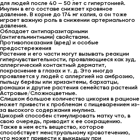
для людей после 40 — 50 лет с гипертонией.
Инулин в его составе снижает кровяное
давление. В корне до 174 мг калия, а он тоже
играет важную роль в снижении артериального
давления.
Обладает антипаразитарными
(антигельминтными) свойствами.
Противопоказания (вред) и особые
предостережения
Растение и его части могут вызывать реакции
гиперчувствительности, проявляющиеся как зуд,
аллергический контактный дерматит,
покраснение в глазах и т. д. Это иногда
проявляется у людей с аллергией на амброзию,
пыльцу берёзы или хризантемы, бархатцы,
ромашки и другие растения семейства растений
Астровые/Сложноцветные.
Слишком большое количество цикория в рационе
может привести к проблемам с пищеварением из-
за высокого содержания инулина.
Цикорий способен стимулировать матку что, в
свою очередь, приводит к ее сокращению.
Также в нем есть вещество, которое
способствует менструальному кровотечению,
что может привести к выкидышу при