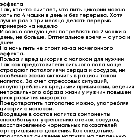
эффекта
Так, кто-то считает, что пить цикорий можно
хоть по 4 чашки в день и без перерыва. Хотя
лучше раз в три месяца делать перерыв
примерно на неделю
И важно следующее: потреблять по 2 чашки в
день, не больше. Оптимальное время – с утра и
днем
На ночь пить не стоит из-за мочегонного
эффекта.
Польза и вред цикория с молоком для мужчин
Так как представители сильного пола чаще
страдают патологиями сердца и сосудов, им
особенно важно включить в рацион такой
напиток. За счет стрессовых ситуаций,
злоупотребления вредными привычками, ведения
неправильного образа жизни у мужчин повышен
риск развития инфаркта
Предотвратить патологию можно, употребляя
цикорий с молоком.
Входящие в состав напитка компоненты
способствуют укреплению стенок сосудов,
восстановлению нормальных показателей
артериального давления. Как следствие,
происходит снижение нагрузки на сердечную