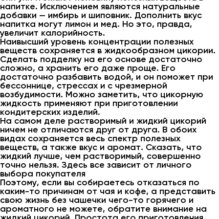
напитке. Исключением являются натуральные
добавки — имбирь и шиповник. Дополнить вкус
напитка могут лимон и мед. Но это, правда,
увеличит калорийность.
Наивысший уровень концентрации полезных
веществ сохраняется в жидкообразном цикории.
Сделать подделку на его основе достаточно
сложно, а хранить его даже проще. Его
достаточно разбавить водой, и он поможет при
бессоннице, стрессах и с чрезмерной
возбудимости. Можно заметить, что цикорную
жидкость применяют при приготовлении
кондитерских изделий.
На самом деле растворимый и жидкий цикорий
ничем не отличаются друг от друга. В обоих
видах сохраняется весь спектр полезных
веществ, а также вкус и аромат. Сказать, что
жидкий лучше, чем растворимый, совершенно
точно нельзя. Здесь все зависит от личного
выбора покупателя
Поэтому, если вы собираетесь отказаться по
каким-то причинам от чая и кофе, а представить
свою жизнь без чашечки чего-то горячего и
ароматного не можете, обратите внимание на
жидкий цикорий. Простота его приготовления