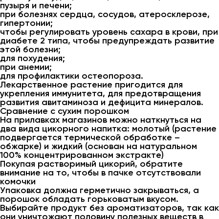
пузыря и печени;
при болезнях сердца, сосудов, атеросклерозе,
гипертонии;
чтобы регулировать уровень сахара в крови, при
диабете 2 типа, чтобы предупреждать развитие
этой болезни;
для похудения;
при анемии;
для профилактики остеопороза.
Лекарственное растение пригодится для
укрепления иммунитета, для предотвращения
развития авитаминоза и дефицита минералов.
Сравнение с сухим порошком
На прилавках магазинов можно наткнуться на
два вида цикорного напитка: молотый (растение
подвергается термической обработке –
обжарке) и жидкий (основан на натуральном
100% концентрированном экстракте)
Покупая растворимый цикорий, обратите
внимание на то, чтобы в пачке отсутствовали
комочки
Упаковка должна герметично закрываться, а
порошок обладать горьковатым вкусом.
Выбирайте продукт без ароматизаторов, так как
они уничтожают половину полезных веществ в