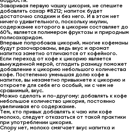
бодрости.
Заваривая первую чашку цикория, не спешите
добавлять сахар #8212; напиток будет
достаточно сладким и без него. И в этом нет
ничего удивительного, поскольку инулин,
содержание которого в цикории составляет до
60%, является полимером фруктозы и природным
полисахаридом.
Впервые попробовав цикорий, многие кофеманы
будут разочарованы, ведь вкус и аромат
напитка заметно отличаются от кофейного.
Если переход от кофе к цикорию является
вынужденной мерой, сгладить разницу поможет
добавление к цикорию небольшого количества
кофе. Постепенно уменьшая долю кофе в
напитке, вы незаметно привыкнете к цикорию и
откроете для себя его особый, ни с чем не
сравнимый, вкус.
Можно сделать и по-другому: добавлять к кофе
небольшое количество цикория, постоянно
увеличивая его содержание.
Тем, кто привык добавлять к чаю или кофе
молоко, следует отказаться от такой практики
при употреблении цикория.
Спору нет, молоко смягчает вкус напитка и