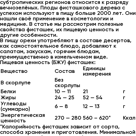
субтропических регионов относится к разряду
вечнозелёных. Плоды фисташкового дерева с
успехом используют в пищу больше 2000 лет. Они
нашли своё применение в косметологии и
медицине. В статье мы рассмотрим полезные
свойства фисташек, их пищевую ценность и
другие особенности.
В пищу орехи употребляют в составе десертов,
как самостоятельное блюдо, добавляют к
салатам, закускам, горячим блюдам,
преимущественно в измельченном виде.
Пищевая ценность (БЖУ) фисташек:
Единицы
Вещество
Состав
измерения
Без
В скорлупе
скорлупы
Белки
10 — 11
21
г
Жиры
24 — 25
52 — 54
г
Углеводы
6 — 8
12 — 13
г
(суммарно)
Энергетическая
270 — 280
560 – 620*
Ккал
ценность
*Калорийность фисташек зависит от сорта,
способа хранения и приготовления. Минимальной