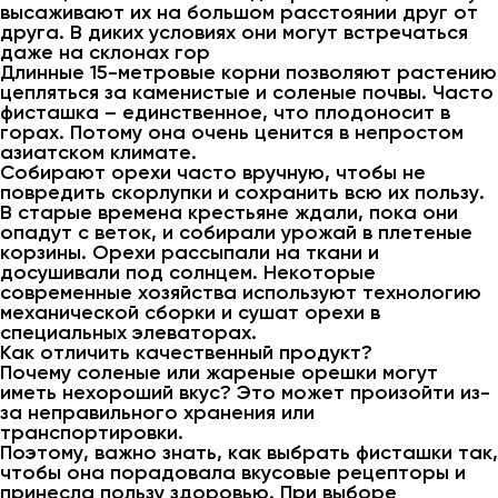
высаживают их на большом расстоянии друг от
друга. В диких условиях они могут встречаться
даже на склонах гор
Длинные 15-метровые корни позволяют растению
цепляться за каменистые и соленые почвы. Часто
фисташка – единственное, что плодоносит в
горах. Потому она очень ценится в непростом
азиатском климате.
Собирают орехи часто вручную, чтобы не
повредить скорлупки и сохранить всю их пользу.
В старые времена крестьяне ждали, пока они
опадут с веток, и собирали урожай в плетеные
корзины. Орехи рассыпали на ткани и
досушивали под солнцем. Некоторые
современные хозяйства используют технологию
механической сборки и сушат орехи в
специальных элеваторах.
Как отличить качественный продукт?
Почему соленые или жареные орешки могут
иметь нехороший вкус? Это может произойти из-
за неправильного хранения или
транспортировки.
Поэтому, важно знать, как выбрать фисташки так,
чтобы она порадовала вкусовые рецепторы и
принесла пользу здоровью. При выборе