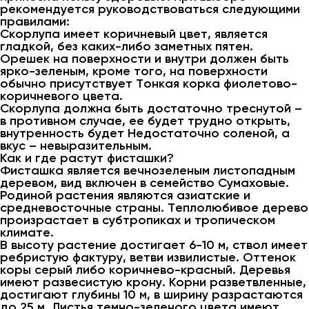
рекомендуется руководствоваться следующими
правилами:
Скорлупа имеет коричневый цвет, является
гладкой, без каких-либо заметных пятен.
Орешек на поверхности и внутри должен быть
ярко-зеленым, кроме того, на поверхности
обычно присутствует Тонкая корка фиолетово-
коричневого цвета.
Скорлупа должна быть достаточно треснутой –
в противном случае, ее будет трудно открыть,
внутренность будет Недостаточно соленой, а
вкус – невыразительным.
Как и где растут фисташки?
Фисташка является вечнозеленым листопадным
деревом, вид включен в семейство Сумаховые.
Родиной растения являются азиатские и
средневосточные страны. Теплолюбивое дерево
произрастает в субтропиках и тропическом
климате.
В высоту растение достигает 6-10 м, ствол имеет
ребристую фактуру, ветви извилистые. Оттенок
коры серый либо коричнево-красный. Деревья
имеют развесистую крону. Корни разветвленные,
достигают глубины 10 м, в ширину разрастаются
до 25 м. Листья темно-зеленого цвета имеют