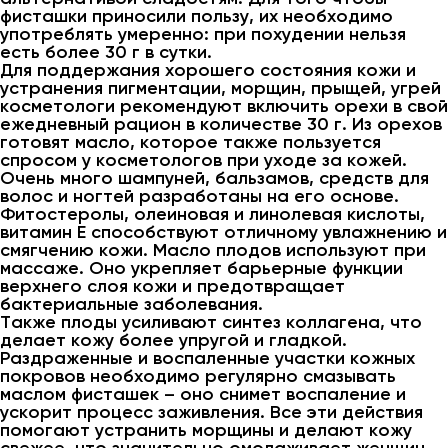
фисташки приносили пользу, их необходимо
употреблять умеренно: при похудении нельзя
есть более 30 г в сутки.
Для поддержания хорошего состояния кожи и
устранения пигментации, морщин, прыщей, угрей
косметологи рекомендуют включить орехи в свой
ежедневный рацион в количестве 30 г. Из орехов
готовят масло, которое также пользуется
спросом у косметологов при уходе за кожей.
Очень много шампуней, бальзамов, средств для
волос и ногтей разработаны на его основе.
Фитостеролы, олеиновая и линолевая кислоты,
витамин Е способствуют отличному увлажнению и
смягчению кожи. Масло плодов используют при
массаже. Оно укрепляет барьерные функции
верхнего слоя кожи и предотвращает
бактериальные заболевания.
Также плоды усиливают синтез коллагена, что
делает кожу более упругой и гладкой.
Раздраженные и воспаленные участки кожных
покровов необходимо регулярно смазывать
маслом фисташек – оно снимет воспаление и
ускорит процесс заживления. Все эти действия
помогают устранить морщины и делают кожу