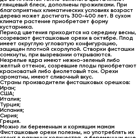
глянцевый блеск, дополнены прожилками. При
благоприятных климатических условиях возраст
дерева может достигать 300-400 лет. В сухом
климате растение приобретает форму
кустарника.
Период цветения приходится на середину весны,
созревают фисташковые орехи в октябре. Плод
имеет округлую угловатую конфигурацию,
защищен плотной скорлупой. Створки фисташки
сомкнуты, при вызревании открываются.
Незрелые ядра имеют нежно-зеленый либо
желтый оттенок, созревшие плоды приобретают
красноватый либо фиолетовый тон. Орехи
ароматны, имеют сливочный вкус.
Страны производители фисташковых орешков:
Иран;
США;
Италия;
Турция;
Испания;
Сирия;
Греция.
Можно ли беременным и кормящим мамам
Фисташковые орехи полезны, но употреблять их
стоит в разумных количества, а беременным еще