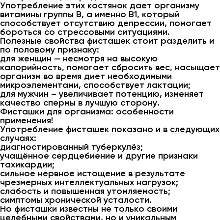
Употребление этих костянок дает организму
витамины группы В, а именно В1, который
способствует отсутствию депрессии, помогает
бороться со стрессовыми ситуациями.
Полезные свойства фисташек стоит разделить и
по половому признаку:
для женщин — несмотря на высокую
калорийность, помогает сбросить вес, насыщает
организм во время диет необходимыми
микроэлементами, способствует лактации;
для мужчин – увеличивает потенцию, изменяет
качество спермы в лучшую сторону.
Фисташки для организма: особенности
применения!
Употребление фисташек показано и в следующих
случаях:
диагностированный туберкулёз;
учащённое сердцебиение и другие признаки
тахикардии;
сильное нервное истощение в результате
чрезмерных интеллектуальных нагрузок;
слабость и повышенная утомляемость;
симптомы хронической усталости.
Но фисташки известны не только своими
целебными свойствами, но и уникальным