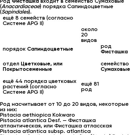
Род
Фисташка
входит в семейство Сумаховые
(
Anacardiaceae
) порядка Сапиндоцветные
(
Sapindales
).
ещё 8 семейств (согласно
Системе APG II)
около
20
видов
род
порядок
Сапиндоцветные
Фисташка
отдел
Цветковые, или
семейство
Покрытосеменные
Сумаховые
ещё 44 порядка цветковых
ещё 81
растений (согласно
род
Системе APG II)
Род насчитывает от 10 до 20 видов, некоторые
из них:
Pistacia aethiopica Kokwaro
Pistacia atlantica Desf. — Фисташка
атлантическая, или Фисташка атласская
Pistacia atlantica subsp. atlantica