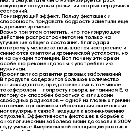
них, в результате чего минимизируется риск
закупорки сосудов и развития острых сердечных
состояний.
Тонизирующий эффект. Пользу фисташек и
способность придавать бодрость заметили еще
в древние времена
Важно при этом отметить, что тонизирующее
действие распространяется не только на
улучшение общего состояния, благодаря
которому у человека повышается настроение и
снимаются симптомы хронической усталости, но
и на функции потенции. Вот почему эти орехи
особенно рекомендованы к употреблению
мужчинам.
Профилактика развития раковых заболеваний
В продукте содержится большое количество
антиоксидантов, представленных в том числе
токоферолом — попросту говоря, витамином Е, а
потому он способен бороться с излишками
свободных радикалов — одной из главных причин
старения организма и образования аномальных
молекулярных связей, ведущих к возникновению
опухолей. Эффективность фисташек в борьбе с
онкологическими заболеваниями доказали в 2009
году ученые Американской ассоциации раковых