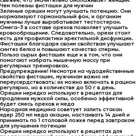
свежее, что значительно омолаживает женщин.
Чем полезны фисташки для мужчин
Зеленые орешки могут улучшать потенцию. Они
нормализуют гормональный фон, и организм
мужчины лучше вырабатывает тестостерон.
Омега-3 в составе орехов позволяет улучшить
кровообращение. Следовательно, орехи стоит
есть для профилактики эректильной дисфункции.
Фисташки благодаря своим свойствам улучшают
синтез белка и повышают качество спермы.
Польза сырых фисташек еще и в том, что они
помогают набрать мышечную массу при
регулярных тренировках.
Предупреждение! Несмотря на чудодейственные
свойства фисташек, мужчинам важно не
переусердствовать: их можно включать в рацион
регулярно, но в количестве до 50 г в день.
Орешки нередко используют в рецептах для
продления мужской силы, особенно эффективной
будет смесь орехов и меда
Народная медицина советует залить стакан
ядер 250 мл меда акации, настаивать 14 дней и
принимать по 1 столовой ложке перед завтраком
для улучшения потенции
Орешки нередко используют в рецептах для