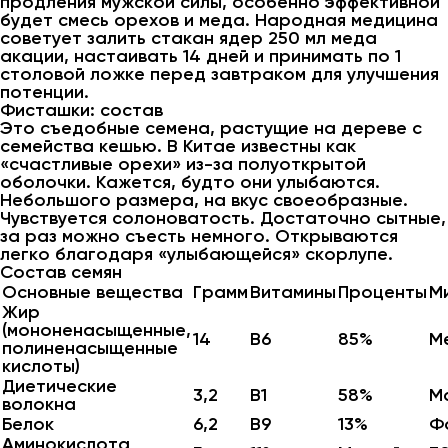
продления мужской силы, особенно эффективной
будет смесь орехов и меда. Народная медицина
советует залить стакан ядер 250 мл меда
акации, настаивать 14 дней и принимать по 1
столовой ложке перед завтраком для улучшения
потенции.
Фисташки: состав
Это съедобные семена, растущие на дереве с
семейства кешью. В Китае известны как
«счастливые орехи» из-за полуоткрытой
оболочки. Кажется, будто они улыбаются.
Небольшого размера, на вкус своеобразные.
Чувствуется солоноватость. Достаточно сытные,
за раз можно съесть немного. Открываются
легко благодаря «улыбающейся» скорлупе.
Состав семян
Основные вещества
Грамм
Витамины
Проценты
М
Жир
(мононенасыщенные,
14
В6
85%
М
полиненасыщенные
кислоты)
Диетические
3,2
В1
58%
М
волокна
Белок
6,2
В9
13%
Ф
Аминокислота