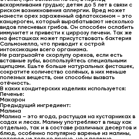
вскармливания грудью; детям до 5 лет в связи с
риском возникновения аллергии. Вред может
нанести орех зараженный афлатоксином – это
канцероген, который вырабатывают несколько
видов плесневых грибов. Он способен ослабить
иммунитет и привести к циррозу печени. Так же
на фисташках может присутствовать бактерия
Сальмонелла, что приводит к острой
интоксикации всего организма.
Не разгрызайте скорлупу орехов, если есть
вставные зубы, воспользуйтесь специальными
щипцами. Ешьте больше натуральных фисташек,
сократите количество солёных, в них меньше
полезных веществ, они способны вызвать
отёчность.
В каких кондитерских изделиях используется:
Печенье:
Макарон
Предыдущий ингредиент:
Малина
Малина – это ягода, растущая на кустарниках в
садах и лесах. Малину употребляют в пищу как
отдельно, так и в составе различных десертов и
блюд, особенно популярно варенье из малины,
которое не только вкусно, но и полезно.