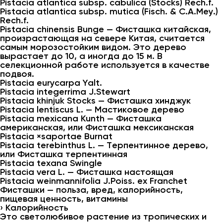
Pistacia atlantica subsp. cabulica (Stocks) Rech.f.
Pistacia atlantica subsp. mutica (Fisch. & C.A.Mey.)
Rech.f.
Pistacia chinensis Bunge — Фисташка китайская,
произрастающая на севере Китая, считается
самым морозостойким видом. Это дерево
вырастает до 10, а иногда до 15 м. В
селекционной работе используется в качестве
подвоя.
Pistacia eurycarpa Yalt.
Pistacia integerrima J.Stewart
Pistacia khinjuk Stocks — Фисташка хинджук
Pistacia lentiscus L. — Мастиковое дерево
Pistacia mexicana Kunth — Фисташка
американская, или Фисташка мексиканская
Pistacia ×saportae Burnat
Pistacia terebinthus L. — Терпентинное дерево,
или Фисташка терпентинная
Pistacia texana Swingle
Pistacia vera L. — Фисташка настоящая
Pistacia weinmannifolia J.Poiss. ex Franchet
Фисташки — польза, вред, калорийность,
пищевая ценность, витамины
› Калорийность
Это светолюбивое растение из тропических и