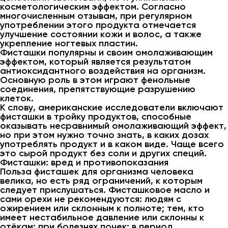
косметологическим эффектом. Согласно
многочисленным отзывам, при регулярном
употреблении этого продукта отмечается
улучшение состоянии кожи и волос, а также
укрепление ногтевых пластин.
Фисташки популярны и своим омолаживающим
эффектом, который является результатом
антиоксидантного воздействия на организм.
Основную роль в этом играют фенольные
соединения, препятствующие разрушению
клеток.
К слову, американские исследователи включают
фисташки в тройку продуктов, способные
оказывать несравнимый омолаживающий эффект,
но при этом нужно точно знать, в каких дозах
употреблять продукт и в каком виде. Чаще всего
это сырой продукт без соли и других специй.
Фисташки: вред и противопоказания
Польза фисташек для организма человека
велика, но есть ряд ограничений, к которым
следует прислушаться. Фисташковое масло и
сами орехи не рекомендуются: людям с
ожирением или склонным к полноте; тем, кто
имеет нестабильное давление или склонны к
отёкам; при болезнях почек; в период