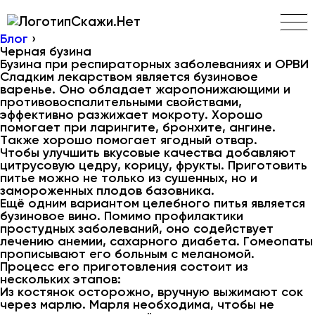
Скажи.Нет
Блог
›
Черная бузина
Бузина при респираторных заболеваниях и ОРВИ
Сладким лекарством является бузиновое
варенье. Оно обладает жаропонижающими и
противовоспалительными свойствами,
эффективно разжижает мокроту. Хорошо
помогает при ларингите, бронхите, ангине.
Также хорошо помогает ягодный отвар.
Чтобы улучшить вкусовые качества добавляют
цитрусовую цедру, корицу, фрукты. Приготовить
питье можно не только из сушенных, но и
замороженных плодов базовника.
Ещё одним вариантом целебного питья является
бузиновое вино. Помимо профилактики
простудных заболеваний, оно содействует
лечению анемии, сахарного диабета. Гомеопаты
прописывают его больным с меланомой.
Процесс его приготовления состоит из
нескольких этапов:
Из костянок осторожно, вручную выжимают сок
через марлю. Марля необходима, чтобы не