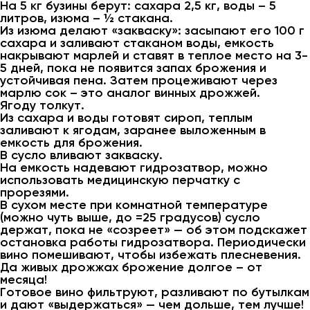
На 5 кг бузины берут: сахара 2,5 кг, воды – 5
литров, изюма – ½ стакана.
Из изюма делают «закваску»: засыпают его 100 г
сахара и заливают стаканом воды, емкость
накрывают марлей и ставят в теплое место на 3-
5 дней, пока не появится запах брожения и
устойчивая пена. Затем процеживают через
марлю сок – это аналог винных дрожжей.
Ягоду толкут.
Из сахара и воды готовят сироп, теплым
заливают к ягодам, заранее выложенным в
емкость для брожения.
В сусло вливают закваску.
На емкость надевают гидрозатвор, можно
использовать медицинскую перчатку с
прорезями.
В сухом месте при комнатной температуре
(можно чуть выше, до =25 градусов) сусло
держат, пока не «созреет» — об этом подскажет
остановка работы гидрозатвора. Периодически
вино помешивают, чтобы избежать плесневения.
Да живых дрожжах брожение долгое – от
месяца!
Готовое вино фильтруют, разливают по бутылкам
и дают «выдержаться» — чем дольше, тем лучше!