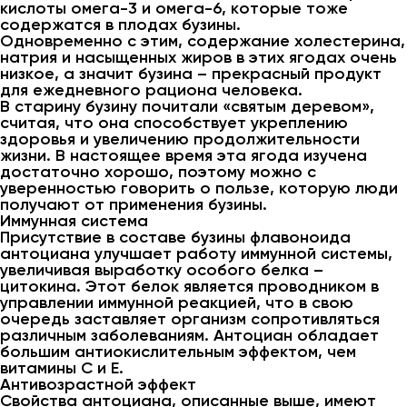
кислоты омега-3 и омега-6, которые тоже
содержатся в плодах бузины.
Одновременно с этим, содержание холестерина,
натрия и насыщенных жиров в этих ягодах очень
низкое, а значит бузина – прекрасный продукт
для ежедневного рациона человека.
В старину бузину почитали «святым деревом»,
считая, что она способствует укреплению
здоровья и увеличению продолжительности
жизни. В настоящее время эта ягода изучена
достаточно хорошо, поэтому можно с
уверенностью говорить о пользе, которую люди
получают от применения бузины.
Иммунная система
Присутствие в составе бузины флавоноида
антоциана улучшает работу иммунной системы,
увеличивая выработку особого белка –
цитокина. Этот белок является проводником в
управлении иммунной реакцией, что в свою
очередь заставляет организм сопротивляться
различным заболеваниям. Антоциан обладает
большим антиокислительным эффектом, чем
витамины C и Е.
Антивозрастной эффект
Свойства антоциана, описанные выше, имеют