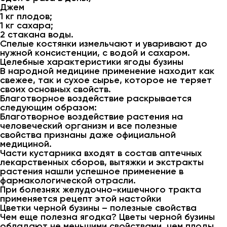
Джем
1 кг плодов;
1 кг сахара;
2 стакана воды.
Спелые костянки измельчают и уваривают до
нужной консистенции, с водой и сахаром.
Целебные характеристики ягоды бузины
В народной медицине применение находит как
свежее, так и сухое сырье, которое не теряет
своих основных свойств.
Благотворное воздействие раскрывается
следующим образом:
Благотворное воздействие растения на
человеческий организм и все полезные
свойства признаны даже официальной
медициной.
Части кустарника входят в состав аптечных
лекарственных сборов, вытяжки и экстракты
растения нашли успешное применение в
фармакологической отрасли.
При болезнях желудочно-кишечного тракта
применяется рецепт этой настойки
Цветки черной бузины – полезные свойства
Чем еще полезна ягодка? Цветы черной бузины
обладают не меньшими свойствами, чем плоды