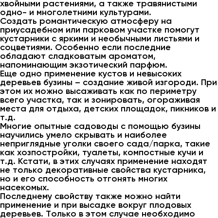
хвойными растениями, а также травянистыми
одно- и многолетними культурами.
Создать романтическую атмосферу на
приусадебном или парковом участке помогут
кустарники с яркими и необычными листьями и
соцветиями. Особенно если последние
обладают сладковатым ароматом,
напоминающим экзотический парфюм.
Еще одно применение кустов и невысоких
деревьев бузины – создание живой изгороди. При
этом их можно высаживать как по периметру
всего участка, так и зонировать, огораживая
места для отдыха, детских площадок, пикников и
т.д.
Многие опытные садоводы с помощью бузины
научились умело скрывать и наиболее
неприглядные уголки своего сада/парка, такие
как хозпостройки, туалеты, компостные кучи и
т.д. Кстати, в этих случаях применение находят
не только декоративные свойства кустарника,
но и его способность отгонять многих
насекомых.
Последнему свойству также можно найти
применение и при высадке вокруг плодовых
деревьев. Только в этом случае необходимо