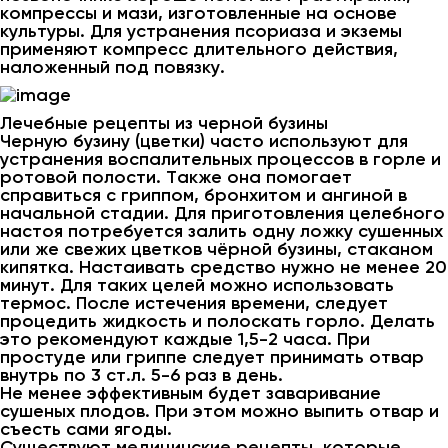
компрессы и мази, изготовленные на основе
культуры. Для устранения псориаза и экземы
применяют компресс длительного действия,
наложенный под повязку.
Лечебные рецепты из черной бузины
Черную бузину (цветки) часто используют для
устранения воспалительных процессов в горле и
ротовой полости. Также она помогает
справиться с гриппом, бронхитом и ангиной в
начальной стадии. Для приготовления целебного
настоя потребуется залить одну ложку сушенных
или же свежих цветков чёрной бузины, стаканом
кипятка. Настаивать средство нужно не менее 20
минут. Для таких целей можно использовать
термос. После истечения времени, следует
процедить жидкость и полоскать горло. Делать
это рекомендуют каждые 1,5-2 часа. При
простуде или гриппе следует принимать отвар
внутрь по 3 ст.л. 5-6 раз в день.
Не менее эффективным будет заваривание
сушеных плодов. При этом можно выпить отвар и
съесть сами ягоды.
Существуют медицинские рецепты, которые