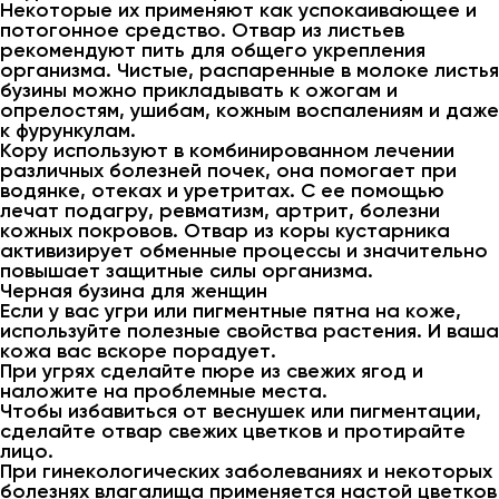
Некоторые их применяют как успокаивающее и
потогонное средство. Отвар из листьев
рекомендуют пить для общего укрепления
организма. Чистые, распаренные в молоке листья
бузины можно прикладывать к ожогам и
опрелостям, ушибам, кожным воспалениям и даже
к фурункулам.
Кору используют в комбинированном лечении
различных болезней почек, она помогает при
водянке, отеках и уретритах. С ее помощью
лечат подагру, ревматизм, артрит, болезни
кожных покровов. Отвар из коры кустарника
активизирует обменные процессы и значительно
повышает защитные силы организма.
Черная бузина для женщин
Если у вас угри или пигментные пятна на коже,
используйте полезные свойства растения. И ваша
кожа вас вскоре порадует.
При угрях сделайте пюре из свежих ягод и
наложите на проблемные места.
Чтобы избавиться от веснушек или пигментации,
сделайте отвар свежих цветков и протирайте
лицо.
При гинекологических заболеваниях и некоторых
болезнях влагалища применяется настой цветков