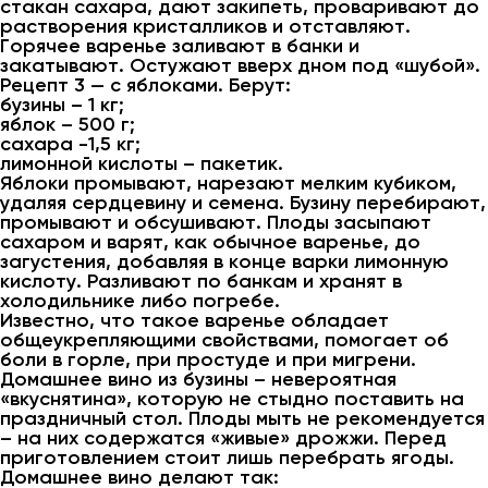
стакан сахара, дают закипеть, проваривают до
растворения кристалликов и отставляют.
Горячее варенье заливают в банки и
закатывают. Остужают вверх дном под «шубой».
Рецепт 3 — с яблоками. Берут:
бузины – 1 кг;
яблок – 500 г;
сахара -1,5 кг;
лимонной кислоты – пакетик.
Яблоки промывают, нарезают мелким кубиком,
удаляя сердцевину и семена. Бузину перебирают,
промывают и обсушивают. Плоды засыпают
сахаром и варят, как обычное варенье, до
загустения, добавляя в конце варки лимонную
кислоту. Разливают по банкам и хранят в
холодильнике либо погребе.
Известно, что такое варенье обладает
общеукрепляющими свойствами, помогает об
боли в горле, при простуде и при мигрени.
Домашнее вино из бузины – невероятная
«вкуснятина», которую не стыдно поставить на
праздничный стол. Плоды мыть не рекомендуется
– на них содержатся «живые» дрожжи. Перед
приготовлением стоит лишь перебрать ягоды.
Домашнее вино делают так: