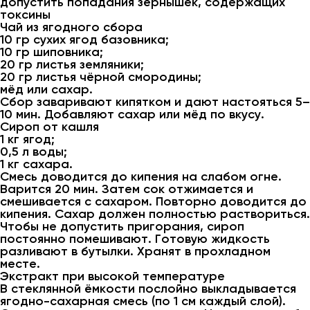
допустить попадания зёрнышек, содержащих
токсины
Чай из ягодного сбора
10 гр сухих ягод базовника;
10 гр шиповника;
20 гр листья земляники;
20 гр листья чёрной смородины;
мёд или сахар.
Сбор заваривают кипятком и дают настояться 5–
10 мин. Добавляют сахар или мёд по вкусу.
Сироп от кашля
1 кг ягод;
0,5 л воды;
1 кг сахара.
Смесь доводится до кипения на слабом огне.
Варится 20 мин. Затем сок отжимается и
смешивается с сахаром. Повторно доводится до
кипения. Сахар должен полностью раствориться.
Чтобы не допустить пригорания, сироп
постоянно помешивают. Готовую жидкость
разливают в бутылки. Хранят в прохладном
месте.
Экстракт при высокой температуре
В стеклянной ёмкости послойно выкладывается
ягодно-сахарная смесь (по 1 см каждый слой).