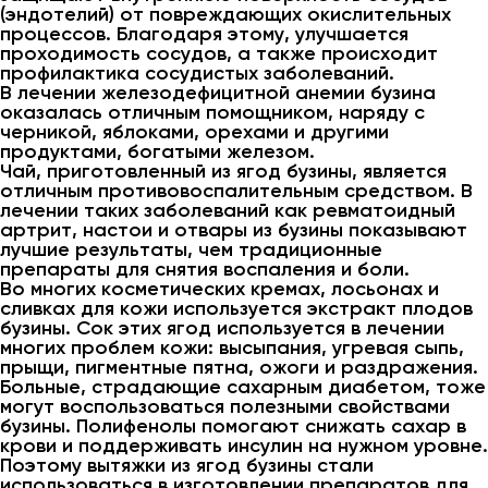
(эндотелий) от повреждающих окислительных
процессов. Благодаря этому, улучшается
проходимость сосудов, а также происходит
профилактика сосудистых заболеваний.
В лечении железодефицитной анемии бузина
оказалась отличным помощником, наряду с
черникой, яблоками, орехами и другими
продуктами, богатыми железом.
Чай, приготовленный из ягод бузины, является
отличным противовоспалительным средством. В
лечении таких заболеваний как ревматоидный
артрит, настои и отвары из бузины показывают
лучшие результаты, чем традиционные
препараты для снятия воспаления и боли.
Во многих косметических кремах, лосьонах и
сливках для кожи используется экстракт плодов
бузины. Сок этих ягод используется в лечении
многих проблем кожи: высыпания, угревая сыпь,
прыщи, пигментные пятна, ожоги и раздражения.
Больные, страдающие сахарным диабетом, тоже
могут воспользоваться полезными свойствами
бузины. Полифенолы помогают снижать сахар в
крови и поддерживать инсулин на нужном уровне.
Поэтому вытяжки из ягод бузины стали
использоваться в изготовлении препаратов для