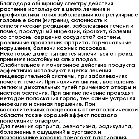
Благодаря обширному спектру действия
растение используют в целях лечения и
профилактики таких заболеваний как регулярные
головные боли (мигрени), склонность к
аллергическим реакциям, заболевания печени и
почек, простудный инфекции, бронхит, болезни
со стороны сердечно сосудистой системы,
различные проявления артрита, гормональные
нарушения, болезни кожных покровов.
Некоторые даже пытаются излечиться от рака,
применяя настойку из алых плодов.
Слабительное и мочегонное действие продукта
эффективно используют в целях лечения
пищеварительной системы, при заболеваниях
почек и печени. При наличии ангины, воспаления
легких и дыхательных путей применяют отвары и
настои растения. При ангине лечение проводят
методом полоскания горла, тем самым устраняя
инфекцию и снимая першение. При
воспалительных процессах в стоматологической
области также хороший эффект показало
полоскание отваром.
Для лечения артрита, ревматизма, радикулита,
болезненных ощущений в суставах и
позвоночнике хорошо помогают растирания,