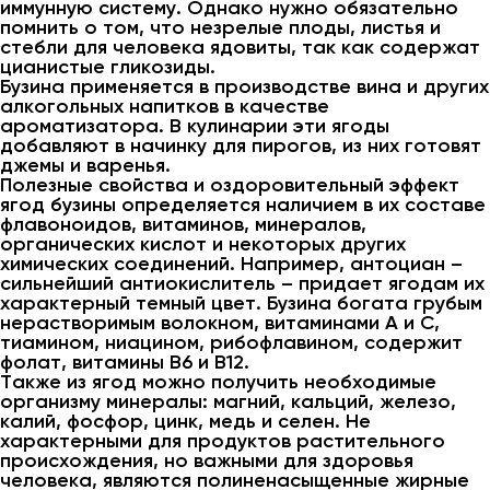
иммунную систему. Однако нужно обязательно
помнить о том, что незрелые плоды, листья и
стебли для человека ядовиты, так как содержат
цианистые гликозиды.
Бузина применяется в производстве вина и других
алкогольных напитков в качестве
ароматизатора. В кулинарии эти ягоды
добавляют в начинку для пирогов, из них готовят
джемы и варенья.
Полезные свойства и оздоровительный эффект
ягод бузины определяется наличием в их составе
флавоноидов, витаминов, минералов,
органических кислот и некоторых других
химических соединений. Например, антоциан –
сильнейший антиокислитель – придает ягодам их
характерный темный цвет. Бузина богата грубым
нерастворимым волокном, витаминами A и C,
тиамином, ниацином, рибофлавином, содержит
фолат, витамины B6 и B12.
Также из ягод можно получить необходимые
организму минералы: магний, кальций, железо,
калий, фосфор, цинк, медь и селен. Не
характерными для продуктов растительного
происхождения, но важными для здоровья
человека, являются полиненасыщенные жирные