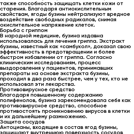
также способность защищать клетки кожи от
старения. Благодаря антиокислительным
свойствам, ягоды бузины нейтрализуют вредное
воздействие свободных радикалов, снимая
окислительное напряжение клеток.
Борьба с гриппом
В народной медицине, бузина издавна
использовалась для лечения гриппа. Экстракт
бузины, известный как «самбукол», доказал свою
эффективность в предотвращении и более
быстром избавлении от гриппа. Согласно
клиническим исследованиям, процесс
выздоровления у пациентов, принимавших
препараты на основе экстракта бузины,
проходил в два раза быстрее, чем у тех, кто не
использовал эти лекарства.
Противовирусное средство
Благодаря повышенному содержанию
полифенолов, бузина зарекомендовала себя как
противовирусное средство, способное
противостоять проникновению вирусов в клетки
и их дальнейшему размножению.
Защита сосудов
Антоцианы, входящие в состав ягод бузины,
защищают внутреннюю поверхность сосудов