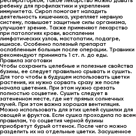
респираторкой, такое лекарство можно давать
ребенку для профилактики и укрепления
иммунитета. Сироп помогает наладить
деятельность кишечника, укрепляет нервную
систему, повышает защитные силы организма,
улучшает зрение. Также применяют лекарство
при патологиях крови, воспалении
лимфатических узлов, мастопатии, подагре,
ишиасе. Особенно полезный препарат
ослабленным больным после операции. Травники
рекомендуют принимать 1 ст. л. до еды.
Правила заготовки
Чтобы сохранить целебные и полезные свойства
бузины, ее следует правильно срывать и сушить.
Для того чтобы в будущем использовать цветки
растения, их нужно сорвать сразу же после
начала цветения. При этом нужно срезать
полностью соцветие. Сушить следует в
затененном месте, где нет прямых солнечных
лучей. При этом важна хорошая вентиляция.
Можно использовать для этих целей сушилки для
овощей и фруктов. Если сушка проходила по всем
правилам, то соцветия черной бузины
приобретут бурый оттенок. После чего можно
разделить их на отдельные цветки. Засушенное