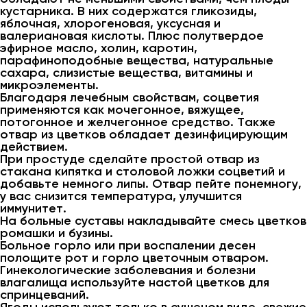
кустарника. В них содержатся гликозиды,
яблочная, хлорогеновая, уксусная и
валериановая кислоты. Плюс полутвердое
эфирное масло, холин, каротин,
парафиноподобные вещества, натуральные
сахара, слизистые вещества, витамины и
микроэлементы.
Благодаря лечебным свойствам, соцветия
применяются как мочегонное, вяжущее,
потогонное и желчегонное средство. Также
отвар из цветков обладает дезинфицирующим
действием.
При простуде сделайте простой отвар из
стакана кипятка и столовой ложки соцветий и
добавьте немного липы. Отвар пейте понемногу,
у вас снизится температура, улучшится
иммунитет.
На больные суставы накладывайте смесь цветков
ромашки и бузины.
Больное горло или при воспалении десен
полощите рот и горло цветочным отваром.
Гинекологические заболевания и болезни
влагалища используйте настой цветков для
спринцеваний.