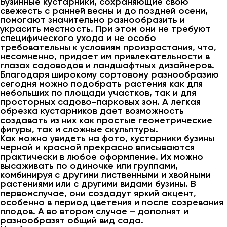
Бузинные кустарники, сохраняющие свою
свежесть с ранней весны и до поздней осени,
помогают значительно разнообразить и
украсить местность. При этом они не требуют
специфического ухода и не особо
требовательны к условиям произрастания, что,
несомненно, придает им привлекательности в
глазах садоводов и ландшафтных дизайнеров.
Благодаря широкому сортовому разнообразию
сегодня можно подобрать растения как для
небольших по площади участков, так и для
просторных садово-парковых зон. А легкая
обрезка кустарников дает возможность
создавать из них как простые геометрические
фигуры, так и сложные скульптуры.
Как можно увидеть на фото, кустарники бузины
черной и красной прекрасно вписываются
практически в любое оформление. Их можно
высаживать по одиночке или группами,
комбинируя с другими лиственными и хвойными
растениями или с другими видами бузины. В
первомслучае, они создадут яркий акцент,
особенно в период цветения и после созревания
плодов. А во втором случае – дополнят и
разнообразят общий вид сада.