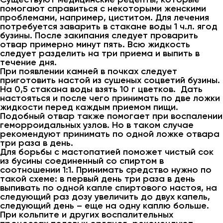
помогают справиться с некоторыми женскими
проблемами, например, циститом. Для лечения
потребуется заварить в стакане воды 1 ч.л. ягод
бузины. После закипания следует проварить
отвар примерно минут пять. Всю жидкость
следует разделить на три приема и выпить в
течение дня.
При появлении камней в почках следует
приготовить настой из сушеных соцветий бузины.
На 0,5 стакана воды взять 10 г цветков. Дать
настояться и после чего принимать по две ложки
жидкости перед каждым приемом пищи.
Подобный отвар также помогает при воспалении
геморроидальных узлов. Но в таком случае
рекомендуют принимать по одной ложке отвара
три раза в день.
Для борьбы с мастопатией поможет чистый сок
из бусины соединенный со спиртом в
соотношении 1:1. Принимать средство нужно по
такой схеме: в первый день три раза в день
выпивать по одной капле спиртового настоя, на
следующий раз дозу увеличить до двух капель,
следующий день – еще на одну каплю больше.
При кольпите и других воспалительных