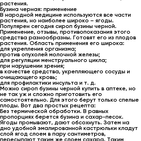
растения.
Бузина черная: применение
В народной медицине используются все части
растения, но наиболее широко – ягоды.
Популярен сегодня сироп бузины черной.
Применение, отзывы, противопоказания этого
средства разнообразны. Готовят его из плодов
растения. Область применения его широка:
для укрепления организма;
против опухолей молочной железы;
для регуляции менструального цикла;
при нарушении зрения;
в качестве средства, укрепляющего сосуды и
очищающего кровь;
для профилактики инсульта и т. д.
Можно сироп бузины черной купить в аптеке, но
не так уж и сложно приготовить его
самостоятельно. Для этого берут только спелые
плоды. Вот два простых рецепта:
Без термической обработки. В равных
пропорциях берется бузина и сахар-песок.
Ягоды промывают, дают обсохнуть. Затем на
дно удобной эмалированной кастрюльки кладут
слой ягод слоем в пару сантиметров,
пересыпают таким же слоем сахара. Таким