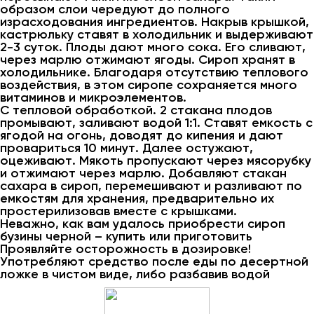
образом слои чередуют до полного
израсходования ингредиентов. Накрыв крышкой,
кастрюльку ставят в холодильник и выдерживают
2-3 суток. Плоды дают много сока. Его сливают,
через марлю отжимают ягоды. Сироп хранят в
холодильнике. Благодаря отсутствию теплового
воздействия, в этом сиропе сохраняется много
витаминов и микроэлементов.
С тепловой обработкой. 2 стакана плодов
промывают, заливают водой 1:1. Ставят емкость с
ягодой на огонь, доводят до кипения и дают
провариться 10 минут. Далее остужают,
оцеживают. Мякоть пропускают через мясорубку
и отжимают через марлю. Добавляют стакан
сахара в сироп, перемешивают и разливают по
емкостям для хранения, предварительно их
простерилизовав вместе с крышками.
Неважно, как вам удалось приобрести сироп
бузины черной – купить или приготовить
Проявляйте осторожность в дозировке!
Употребляют средство после еды по десертной
ложке в чистом виде, либо разбавив водой