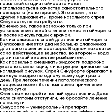
начальной стадии гайморита может
использоваться в качестве самостоятельного
препарата (монотерапия). Это значит, что
другие медикаменты, кроме назального спрея
Синуфорте, не потребуются
Конечно же, такое возможно только при
установлении легкой степени тяжести гайморита
и после консультации с врачом.
Как использовать спрей для лечения гайморита
В упаковке имеется два небольших флакончика
для приготовления раствора. В одном находится
само действующее вещество, во втором — вода
для инъекций в качестве разбавителя.
Как правильно смешивать жидкости подробно
указано в аннотации, к инструкции прилагается
наглядный рисунок. Спрей Синуфорте брызгают в
каждую ноздрю по одному пшику один раз в
день. При легком течении патологического
процесса может быть назначено применение
через сутки
Очень важно пройти полный курс лечения. Даже
если симптомы отступили, не бросайте лечение
на полпути
Синуфорте — универсальный препарат,
подходящий для детей и взрослых, эффективен