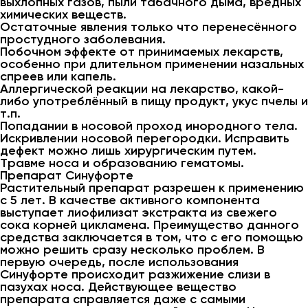
выхлопных газов, пыли табачного дыма, вредных
химических веществ.
Остаточные явления только что перенесённого
простудного заболевания.
Побочном эффекте от принимаемых лекарств,
особенно при длительном применении назальных
спреев или капель.
Аллергической реакции на лекарство, какой-
либо употреблённый в пищу продукт, укус пчелы и
т.п.
Попадании в носовой проход инородного тела.
Искривлении носовой перегородки. Исправить
дефект можно лишь хирургическим путем.
Травме носа и образованию гематомы.
Препарат Синуфорте
Растительный препарат разрешен к применению
с 5 лет. В качестве активного компонента
выступает лиофилизат экстракта из свежего
сока корней цикламена. Преимущество данного
средства заключается в том, что с его помощью
можно решить сразу несколько проблем. В
первую очередь, после использования
Синуфорте происходит разжижение слизи в
пазухах носа. Действующее вещество
препарата справляется даже с самыми