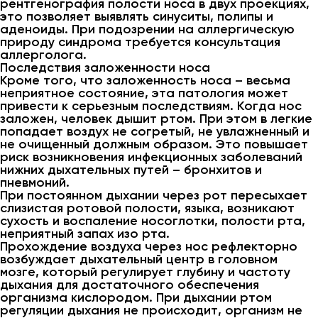
рентгенография полости носа в двух проекциях,
это позволяет выявлять синуситы, полипы и
аденоиды. При подозрении на аллергическую
природу синдрома требуется консультация
аллерголога.
Последствия заложенности носа
Кроме того, что заложенность носа – весьма
неприятное состояние, эта патология может
привести к серьезным последствиям. Когда нос
заложен, человек дышит ртом. При этом в легкие
попадает воздух не согретый, не увлажненный и
не очищенный должным образом. Это повышает
риск возникновения инфекционных заболеваний
нижних дыхательных путей – бронхитов и
пневмоний.
При постоянном дыхании через рот пересыхает
слизистая ротовой полости, языка, возникают
сухость и воспаление носоглотки, полости рта,
неприятный запах изо рта.
Прохождение воздуха через нос рефлекторно
возбуждает дыхательный центр в головном
мозге, который регулирует глубину и частоту
дыхания для достаточного обеспечения
организма кислородом. При дыхании ртом
регуляции дыхания не происходит, организм не