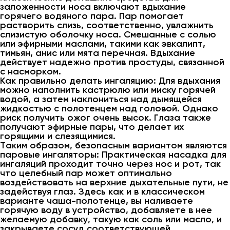
заложенности носа включают вдыхание
горячего водяного пара. Пар помогает
растворить слизь, соответственно, увлажнить
слизистую оболочку носа. Смешанные с солью
или эфирными маслами, такими как эвкалипт,
тимьян, анис или мята перечная. Вдыхание
действует надежно против простуды, связанной
с насморком.
Как правильно делать ингаляцию: Для вдыхания
можно наполнить кастрюлю или миску горячей
водой, а затем наклониться над дымящейся
жидкостью с полотенцем над головой. Однако
риск получить ожог очень высок. Глаза также
получают эфирные пары, что делает их
горящими и слезящимися.
Таким образом, безопасным вариантом являются
паровые ингаляторы: Практическая насадка для
ингаляций проходит точно через нос и рот, так
что целебный пар может оптимально
воздействовать на верхние дыхательные пути, не
задействуя глаз. Здесь как и в классическом
варианте чаша-полотенце, вы наливаете
горячую воду в устройство, добавляете в нее
желаемую добавку, такую как соль или масло, и
закрываете сосуд соответствующей