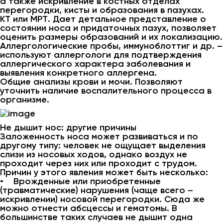
а также искривление в костных отделах
перегородки, кисты и образования в пазухах.
КТ или МРТ. Дает детальное представление о
состоянии носа и придаточных пазух, позволяет
оценить размеры образований и их локализацию.
Аллергологические пробы, иммуноблоттиг и др. –
используют аллергологи для подтверждения
аллергического характера заболевания и
выявления конкретного аллергена.
Общие анализы крови и мочи. Позволяют
уточнить наличие воспалительного процесса в
организме.
Не дышит нос: другие причины
Заложенность носа может развиваться и по
другому типу: человек не ощущает выделения
слизи из носовых ходов, однако воздух не
проходит через них или проходит с трудом.
Причин у этого явления может быть несколько:
• Врожденные или приобретенные
(травматические) нарушения (чаще всего –
искривлении) носовой перегородки. Сюда же
можно отнести абсцессы и гематомы. В
большинстве таких случаев не дышит одна