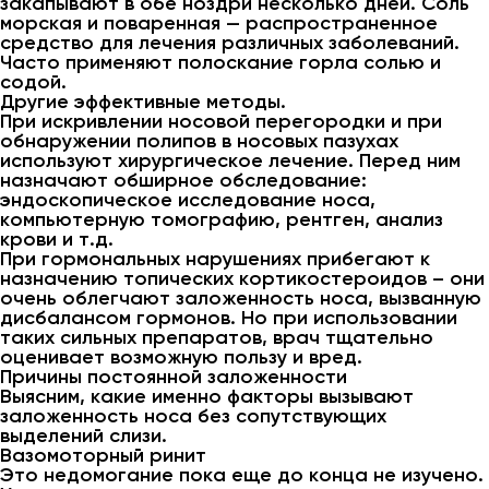
закапывают в обе ноздри несколько дней. Соль
морская и поваренная — распространенное
средство для лечения различных заболеваний.
Часто применяют полоскание горла солью и
содой.
Другие эффективные методы.
При искривлении носовой перегородки и при
обнаружении полипов в носовых пазухах
используют хирургическое лечение. Перед ним
назначают обширное обследование:
эндоскопическое исследование носа,
компьютерную томографию, рентген, анализ
крови и т.д.
При гормональных нарушениях прибегают к
назначению топических кортикостероидов – они
очень облегчают заложенность носа, вызванную
дисбалансом гормонов. Но при использовании
таких сильных препаратов, врач тщательно
оценивает возможную пользу и вред.
Причины постоянной заложенности
Выясним, какие именно факторы вызывают
заложенность носа без сопутствующих
выделений слизи.
Вазомоторный ринит
Это недомогание пока еще до конца не изучено.