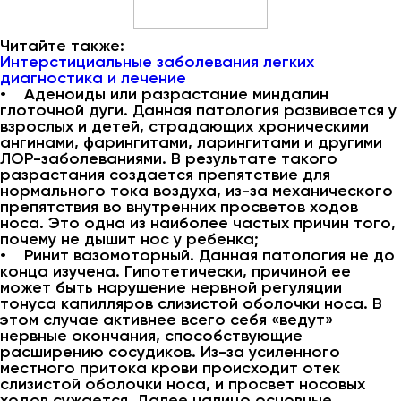
Читайте также:
Интерстициальные заболевания легких
диагностика и лечение
• Аденоиды или разрастание миндалин
глоточной дуги. Данная патология развивается у
взрослых и детей, страдающих хроническими
ангинами, фарингитами, ларингитами и другими
ЛОР-заболеваниями. В результате такого
разрастания создается препятствие для
нормального тока воздуха, из-за механического
препятствия во внутренних просветов ходов
носа. Это одна из наиболее частых причин того,
почему не дышит нос у ребенка;
• Ринит вазомоторный. Данная патология не до
конца изучена. Гипотетически, причиной ее
может быть нарушение нервной регуляции
тонуса капилляров слизистой оболочки носа. В
этом случае активнее всего себя «ведут»
нервные окончания, способствующие
расширению сосудиков. Из-за усиленного
местного притока крови происходит отек
слизистой оболочки носа, и просвет носовых
ходов сужается. Далее налицо основные