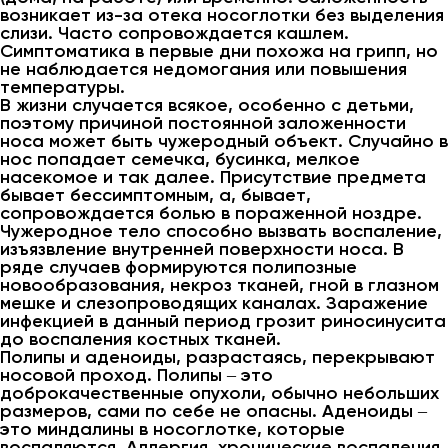
возникает из-за отека носоглотки без выделения
слизи. Часто сопровождается кашлем.
Симптоматика в первые дни похожа на грипп, но
не наблюдается недомогания или повышения
температуры.
В жизни случается всякое, особенно с детьми,
поэтому причиной постоянной заложенности
носа может быть чужеродный объект. Случайно в
нос попадает семечка, бусинка, мелкое
насекомое и так далее. Присутствие предмета
бывает бессимптомным, а, бывает,
сопровождается болью в пораженной ноздре.
Чужеродное тело способно вызвать воспаление,
изъязвление внутренней поверхности носа. В
ряде случаев формируются полипозные
новообразования, некроз тканей, гной в глазном
мешке и слезопроводящих каналах. Заражение
инфекцией в данный период грозит риносинусита
до воспаления костных тканей.
Полипы и аденоиды, разрастаясь, перекрывают
носовой проход. Полипы ‒ это
доброкачественные опухоли, обычно небольших
размеров, сами по себе не опасны. Аденоиды ‒
это миндалины в носоглотке, которые
воспаляются. Аллергия, хронические воспаления,