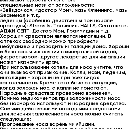
специальные мази от заложенности:
«Звёздочка», «доктор Мом», мазь Флеминга, мазь
Эваменол и т.д.
леденцы (особенно действенны при начале
простуды): Strepsils, Tрависил, HALLS, Cептолете,
АДЖИ СЕПТ, Доктор Мом, Граммидин и т.д.
Хорошим средством являются ингаляции. В
аптеках свободно можно приобрести
небулайзер и проводить ингаляции дома. Хороши
и безопасны ингаляции с минеральной водой,
физраствором, другое лекарство для ингаляции
может назначить врач.
При использовании капель для носа учтите, что
они вызывают привыкание. Капли, мази, леденцы,
ингаляции – хороши не при всех видах
заложенности. Кроме того бывают ситуации,
когда заложен нос, а капли не помогают.
Народные средства: проверено временем.
Помимо медикаментов при заложенности носа
без насморка используют и народные средства.
Самыми действенными народными средствами
для лечения заложенности носа можно считать
следующие:
Прогревание носа варёными яйцами.