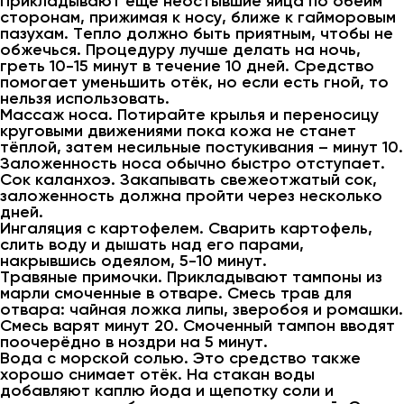
Прикладывают ещё неостывшие яйца по обеим
сторонам, прижимая к носу, ближе к гайморовым
пазухам. Тепло должно быть приятным, чтобы не
обжечься. Процедуру лучше делать на ночь,
греть 10-15 минут в течение 10 дней. Средство
помогает уменьшить отёк, но если есть гной, то
нельзя использовать.
Массаж носа. Потирайте крылья и переносицу
круговыми движениями пока кожа не станет
тёплой, затем несильные постукивания – минут 10.
Заложенность носа обычно быстро отступает.
Сок каланхоэ. Закапывать свежеотжатый сок,
заложенность должна пройти через несколько
дней.
Ингаляция с картофелем. Сварить картофель,
слить воду и дышать над его парами,
накрывшись одеялом, 5-10 минут.
Травяные примочки. Прикладывают тампоны из
марли смоченные в отваре. Смесь трав для
отвара: чайная ложка липы, зверобоя и ромашки.
Смесь варят минут 20. Смоченный тампон вводят
поочерёдно в ноздри на 5 минут.
Вода с морской солью. Это средство также
хорошо снимает отёк. На стакан воды
добавляют каплю йода и щепотку соли и