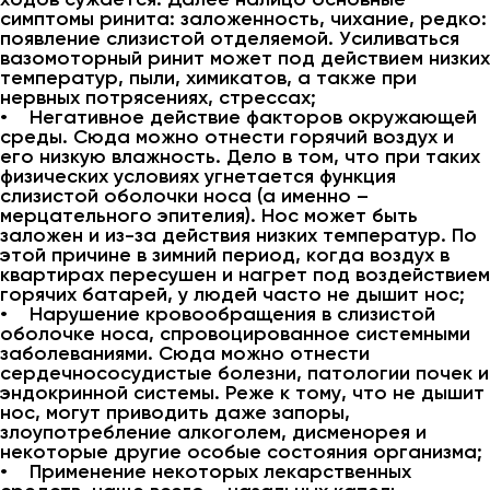
симптомы ринита: заложенность, чихание, редко:
появление слизистой отделяемой. Усиливаться
вазомоторный ринит может под действием низких
температур, пыли, химикатов, а также при
нервных потрясениях, стрессах;
• Негативное действие факторов окружающей
среды. Сюда можно отнести горячий воздух и
его низкую влажность. Дело в том, что при таких
физических условиях угнетается функция
слизистой оболочки носа (а именно –
мерцательного эпителия). Нос может быть
заложен и из-за действия низких температур. По
этой причине в зимний период, когда воздух в
квартирах пересушен и нагрет под воздействием
горячих батарей, у людей часто не дышит нос;
• Нарушение кровообращения в слизистой
оболочке носа, спровоцированное системными
заболеваниями. Сюда можно отнести
сердечнососудистые болезни, патологии почек и
эндокринной системы. Реже к тому, что не дышит
нос, могут приводить даже запоры,
злоупотребление алкоголем, дисменорея и
некоторые другие особые состояния организма;
• Применение некоторых лекарственных