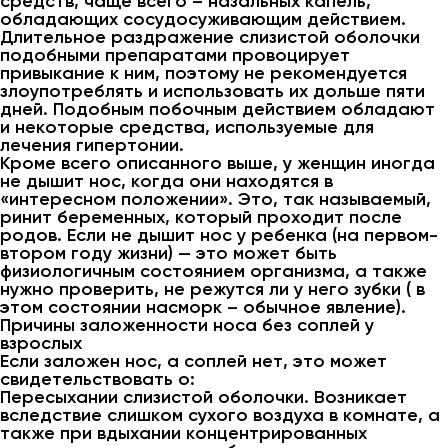
средств, чаще всего – назальных капель,
обладающих сосудосуживающим действием.
Длительное раздражение слизистой оболочки
подобными препаратами провоцирует
привыкание к ним, поэтому не рекомендуется
злоупотреблять и использовать их дольше пяти
дней. Подобным побочным действием обладают
и некоторые средства, используемые для
лечения гипертонии.
Кроме всего описанного выше, у женщин иногда
не дышит нос, когда они находятся в
«интересном положении». Это, так называемый,
ринит беременных, который проходит после
родов. Если не дышит нос у ребенка (на первом-
втором году жизни) — это может быть
физиологичным состоянием организма, а также
нужно проверить, не режутся ли у него зубки ( в
этом состоянии насморк – обычное явление).
Причины заложенности носа без соплей у
взрослых
Если заложен нос, а соплей нет, это может
свидетельствовать о:
Пересыхании слизистой оболочки. Возникает
вследствие слишком сухого воздуха в комнате, а
также при вдыхании концентрированных