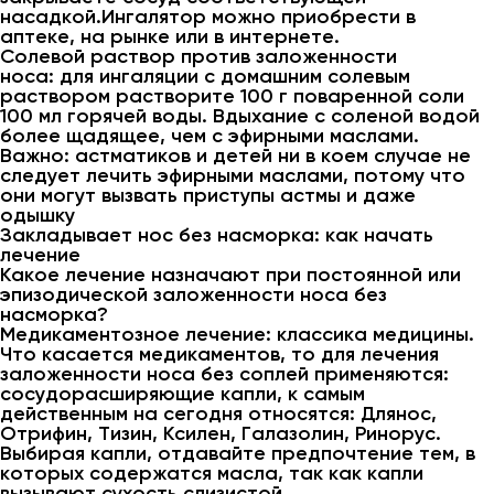
насадкой.Ингалятор можно приобрести в
аптеке, на рынке или в интернете.
Солевой раствор против заложенности
носа: для ингаляции с домашним солевым
раствором растворите 100 г поваренной соли
100 мл горячей воды. Вдыхание с соленой водой
более щадящее, чем с эфирными маслами.
Важно: астматиков и детей ни в коем случае не
следует лечить эфирными маслами, потому что
они могут вызвать приступы астмы и даже
одышку
Закладывает нос без насморка: как начать
лечение
Какое лечение назначают при постоянной или
эпизодической заложенности носа без
насморка?
Медикаментозное лечение: классика медицины.
Что касается медикаментов, то для лечения
заложенности носа без соплей применяются:
сосудорасширяющие капли, к самым
действенным на сегодня относятся: Длянос,
Отрифин, Тизин, Ксилен, Галазолин, Ринорус.
Выбирая капли, отдавайте предпочтение тем, в
которых содержатся масла, так как капли
вызывают сухость слизистой.