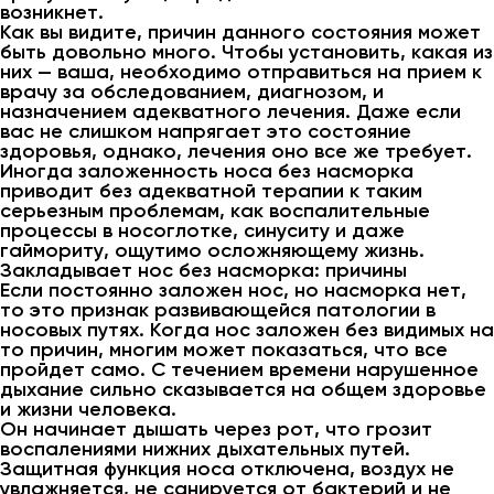
возникнет.
Как вы видите, причин данного состояния может
быть довольно много. Чтобы установить, какая из
них — ваша, необходимо отправиться на прием к
врачу за обследованием, диагнозом, и
назначением адекватного лечения. Даже если
вас не слишком напрягает это состояние
здоровья, однако, лечения оно все же требует.
Иногда заложенность носа без насморка
приводит без адекватной терапии к таким
серьезным проблемам, как воспалительные
процессы в носоглотке, синуситу и даже
гаймориту, ощутимо осложняющему жизнь.
Закладывает нос без насморка: причины
Если постоянно заложен нос, но насморка нет,
то это признак развивающейся патологии в
носовых путях. Когда нос заложен без видимых на
то причин, многим может показаться, что все
пройдет само. С течением времени нарушенное
дыхание сильно сказывается на общем здоровье
и жизни человека.
Он начинает дышать через рот, что грозит
воспалениями нижних дыхательных путей.
Защитная функция носа отключена, воздух не
увлажняется, не санируется от бактерий и не