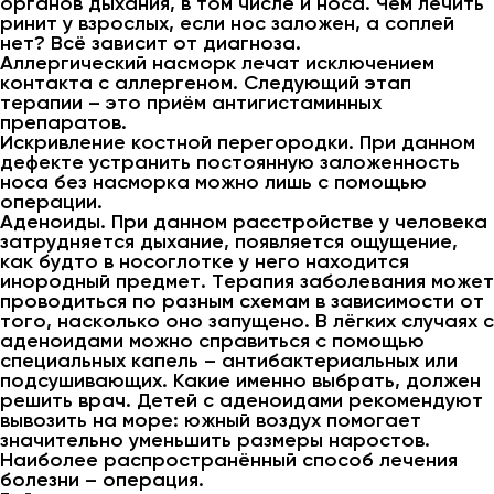
органов дыхания, в том числе и носа. Чем лечить
ринит у взрослых, если нос заложен, а соплей
нет? Всё зависит от диагноза.
Аллергический насморк лечат исключением
контакта с аллергеном. Следующий этап
терапии – это приём антигистаминных
препаратов.
Искривление костной перегородки. При данном
дефекте устранить постоянную заложенность
носа без насморка можно лишь с помощью
операции.
Аденоиды. При данном расстройстве у человека
затрудняется дыхание, появляется ощущение,
как будто в носоглотке у него находится
инородный предмет. Терапия заболевания может
проводиться по разным схемам в зависимости от
того, насколько оно запущено. В лёгких случаях с
аденоидами можно справиться с помощью
специальных капель – антибактериальных или
подсушивающих. Какие именно выбрать, должен
решить врач. Детей с аденоидами рекомендуют
вывозить на море: южный воздух помогает
значительно уменьшить размеры наростов.
Наиболее распространённый способ лечения
болезни – операция.