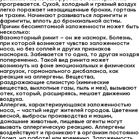
прогревается. Сухой, холодный и грязный воздух
легко поражает незащищенные бронхи, гортань
и трахеи. Начинают развиваться ларингиты и
фарингиты, вплоть до бронхиальной астмы.
Причин бессимптомной заложенности может быть
несколько:
Вазомоторный ринит – он же насморк. Болезнь,
при которой возникает чувство заложенности
носа, но без соплей и других признаков
насморка. Забивается то одна, то другая ноздря
попеременно. Такой вид ринита может
возникнуть на фоне эмоциональных и физических
нагрузок, гормонального дисбаланса, как
реакция на аллергены. Вещества,
раздражающие слизистую (химические
вещества, выхлопные газы, пыль и мех), вызывают
отек, который, расширяясь, мешает движению
воздуха.
Аллергия, характеризующаяся заложенностью
носа, – частый недуг жителей городов. Цветение
весной, выбросы производства и машин,
домашние животные, пищевые агенты могут
вызвать аллергическую реакцию. Аллергены
воздействуют и проникают в организм постоянно
(дома, на работе) или временно. Заложенность