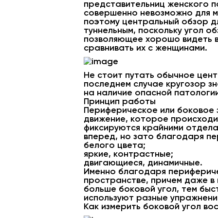
представительниц женского по
совершенно невозможно для му
поэтому центральный обзор дл
туннельным, поскольку угол о
позволяющее хорошо видеть вд
сравнивать их с женщинами.
Не стоит путать обычное цент
последнем случае кругозор зн
на наличие опасной патологи
Принцип работы
Периферическое или боковое 
движение, которое происходи
фиксируются крайними отделам
вперед, но зато благодаря п
белого цвета;
яркие, контрастные;
двигающиеся, динамичные.
Именно благодаря перифериче
пространстве, причем даже в 
больше боковой угол, тем быс
используют разные упражнения
Как измерить боковой угол во