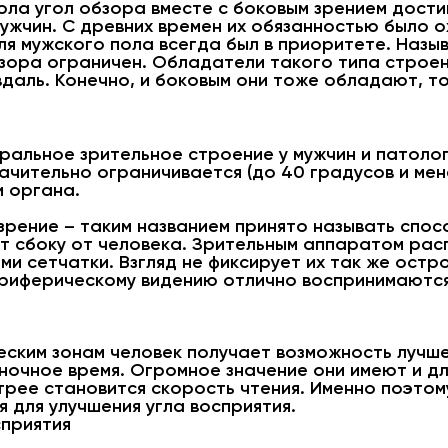
ла угол обзора вместе с боковым зрением достиг
жчин. С древних времен их обязанностью было о
я мужского пола всегда был в приоритете. Назы
бзора ограничен. Обладатели такого типа строен
аль. Конечно, и боковым они тоже обладают, то
ральное зрительное строение у мужчин и патолог
ачительно ограничивается (до 40 градусов и мен
и органа.
зрение – таким названием принято называть спос
т сбоку от человека. Зрительным аппаратом ра
и сетчатки. Взгляд не фиксирует их так же остро
ериферическому видению отлично воспринимаютс
ским зонам человек получает возможность лучше
ночное время. Огромное значение они имеют и дл
трее становится скорость чтения. Именно поэтом
 для улучшения угла восприятия.
сприятия