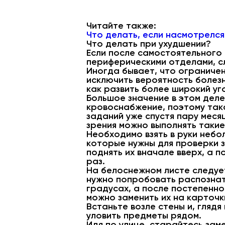
Читайте также:
Что делать, если насмотрелся
Что делать при ухудшении?
Если после самостоятельного
периферическими отделами, с
Иногда бывает, что ограничен
исключить вероятность болезн
как развить более широкий уг
Большое значение в этом деле
кровоснабжение, поэтому так
заданий уже спустя пару меся
зрения можно выполнять такие
Необходимо взять в руки неб
которые нужны для проверки з
поднять их вначале вверх, а п
раз.
На белоснежном листе следует
нужно попробовать распознат
градусах, а после постепенно
можно заменить их на карточк
Встаньте возле стены и, гляд
уловить предметы рядом.
Идя по улице, старайтесь зам