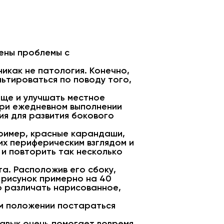
ены проблемы с
икак не патология. Конечно,
ьтироваться по поводу того,
еще и улучшать местное
При ежедневном выполнении
ия для развития бокового
пример, красные карандаши,
их периферическим взглядом и
е и повторить так несколько
а. Расположив его сбоку,
 рисунок примерно на 40
о различать нарисованное,
ом положении постараться
навык очень помогает вовремя