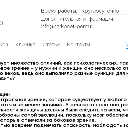
Время работы:
Круглосуточно
Дополнительная информация:
53
info@narkonet-perm.ru
ков
Клиника
Статьи
Контакты
ет множество отличий, как психологических, так
овое зрение – у мужчин и женщин оно несколько 
о веков, ведь оно выполняло разные функции для
звить?
нщин
нтральное зрение, которое существует у любого
 хотя и не менее значимо. У женского пола оно р
ревности женщины должны были следить за всем, ч
обязаны самой эволюции, поскольку мозг обеспе
которые отвечали за боковое зрение.
тью вовремя подмечать опасность, наблюдать за