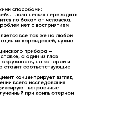
кими способами:
ебя. Глаза нельзя переводить
ится по бокам от человека,
проблем нет с восприятием
мляется все так же на любой
и один из карандашей, нужно
ицинского прибора –
тавке, а один из глаз
я окружность, на которой и
ор ставит соответствующие
циент концентрирует взгляд
ении всего исследования
я фиксируют встроенные
олученный при компьютерном