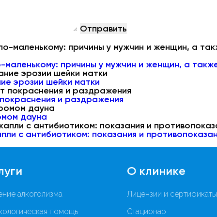
о-маленькому: причины у мужчин и женщин, а так
ие эрозии шейки матки
 покраснения и раздражения
омом дауна
пли с антибиотиком: показания и противопоказа
луги
О клинике
ение алкоголизма
Лицензии и сертификаты
кологическая помощь
Стационар