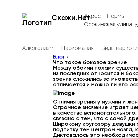
Адрес:
Пермь
Скажи.Нет
Осокинская улица, 
Алкоголизм
Наркомания
Виды наркоти
Блог
›
Что такое боковое зрение
Между обоими полами существу
из последних относится и бок
зрения сложились за множеств
отличается и можно ли его ра
Отличия зрения у мужчин и же
Огромное значение играет це
в качестве вспомогательного,
связано с тем, что с самой д
Широкому кругозору девушки 
подпитку тем центрам мозга, 
Диктовалось это необходимос