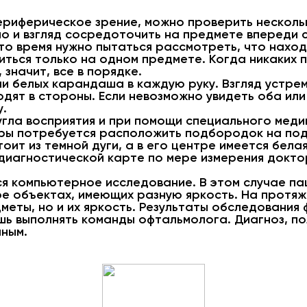
ериферическое зрение, можно проверить несколь
мо и взгляд сосредоточить на предмете впереди с
это время нужно пытаться рассмотреть, что наход
иться только на одном предмете. Когда никаких 
значит, все в порядке.
ли белых карандаша в каждую руку. Взгляд устре
одят в стороны. Если невозможно увидеть оба ил
у.
угла восприятия и при помощи специального мед
ры потребуется расположить подбородок на подс
оит из темной дуги, а в его центре имеется бела
В диагностической карте по мере измерения докт
я компьютерное исследование. В этом случае па
е объектах, имеющих разную яркость. На протяж
дметы, но и их яркость. Результаты обследовани
ишь выполнять команды офтальмолога. Диагноз, п
чным.