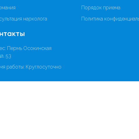
омания
Порядок приема
сультация нарколога
Политика конфиденциал
нтакты
ес: Пермь Осокинская
а, 53
мя работы: Круглосуточно