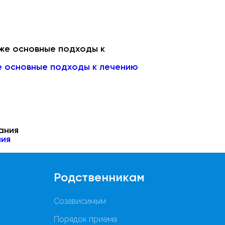
же основные подходы к лечению
ния
Родственникам
Созависимым
Порядок приема