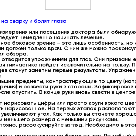
 на сварку и болят глаза
 измерения или посещения доктора были обнаруж
ледует немедленно начинать лечение.
ное боковое зрение – это лишь особенность, но н
и должен только врач. С ним же можно проконсул
ол обзора.
 отводится упражнениям для глаз. Они призваны 
ая гимнастика пойдет исключительно на пользу. 
цев станут заметны первые результаты. Упражнен
:
ольшие предметы, контрастирующие по цвету (на
рения) и развести руки в стороны. Зафиксировав 
осле опустить. В конце руки вновь свести в центр
 нарисовать цифры или просто круги яркого цвет
ь нарисованное. На первых этапах располагают
 увеличивают угол. Как только вы станете хорош
и меньшего размера с меньшими рисунками.
я прямо, расфокусируйте взгляд. Необходимо в эт
ечать происходящее по бокам от вас. Подобный 