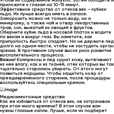
чтобы их содержимое набухло. Затем охладите и
приложите к глазам на 10-15 минут.
Эффективное средство от отеков век – кубики
льда. Их лучше всегда иметь в запасе.
Заморозить можно не только воду, но и
минералку, а также чай и отвар лекарственных
трав, сок, выжатый из овощей и фруктов.
Оберните кубик льда в носовой платок и водите
по векам и вокруг глаз. Вы заметите, как
припухлость быстро спадает. Но не держите лед
долго на одном месте, чтобы не застудить орган
зрения. В противном случае высок риск развития
воспалительного процесса.
Важно!
Компрессы и лед сушат кожу, вытягивают
из нее влагу, как и из тканей, отек которых вы так
тщательно старались убирать. От этого могут
появиться морщины. Чтобы защитить кожу от
преждевременного старения, после процедуры
воспользуйтесь специальным кремом.
Медикаментозные средства
Как же избавиться от отеков век, не затрачивая
при этом много времени? В этом случае вам
нужны глазные капли. Лучше, если их подберет