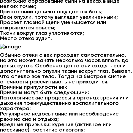
Возможно образование сыпи на веках в виде
мелких точек;
При касании до века ощущается боль;
Веки опухли, потому выглядят увеличенными;
Просвет глазной щели уменьшается или
закрывается совсем;
Ткани вокруг глаз уплотняются;
Место отека зудит.
Обычно отеки с век проходят самостоятельно,
но это может занять несколько часов вплоть до
целых суток. Особенно долго они сходят, если
дополнительно опухли ткани вокруг глаз. Бывает,
что отекло все тело. Тогда на быстрое снятие
отечности рассчитывать не приходится.
Причины припухлости век
Причины могут быть следующими:
Патологические процессы в органах зрения или
дыхания преимущественно воспалительного
характера;
Регулярное недосыпание или несоблюдение
режима сна и отдыха;
Вредные привычки: курение (активное или
пассивное), распитие алкоголя;