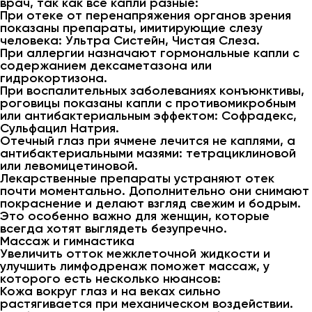
врач, так как все капли разные:
При отеке от перенапряжения органов зрения
показаны препараты, имитирующие слезу
человека: Ультра Систейн, Чистая Слеза.
При аллергии назначают гормональные капли с
содержанием дексаметазона или
гидрокортизона.
При воспалительных заболеваниях конъюнктивы,
роговицы показаны капли с противомикробным
или антибактериальным эффектом: Софрадекс,
Сульфацил Натрия.
Отечный глаз при ячмене лечится не каплями, а
антибактериальными мазями: тетрациклиновой
или левомицетиновой.
Лекарственные препараты устраняют отек
почти моментально. Дополнительно они снимают
покраснение и делают взгляд свежим и бодрым.
Это особенно важно для женщин, которые
всегда хотят выглядеть безупречно.
Массаж и гимнастика
Увеличить отток межклеточной жидкости и
улучшить лимфодренаж поможет массаж, у
которого есть несколько нюансов:
Кожа вокруг глаз и на веках сильно
растягивается при механическом воздействии.