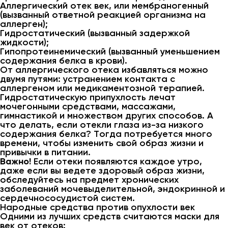
Аллергический отек век, или мембраногенный
(вызванный ответной реакцией организма на
аллерген);
Гидростатический (вызванный задержкой
жидкости);
Гипопротеинемический (вызванный уменьшением
содержания белка в крови).
От аллергического отека избавляться можно
двумя путями: устранением контакта с
аллергеном или медикаментозной терапией.
Гидростатическую припухлость лечат
мочегонными средствами, массажами,
гимнастикой и множеством других способов. А
что делать, если отекли глаза из-за низкого
содержания белка? Тогда потребуется много
времени, чтобы изменить свой образ жизни и
привычки в питании.
Важно!
Если отеки появляются каждое утро,
даже если вы ведете здоровый образ жизни,
обследуйтесь на предмет хронических
заболеваний мочевыделительной, эндокринной и
сердечнососудистой систем.
Народные средства против опухлости век
Одними из лучших средств считаются маски для
век от отеков: