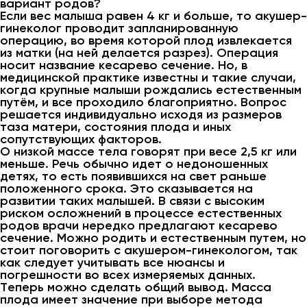
вариант родов?
Если вес малыша равен 4 кг и больше, то акушер-
гинеколог проводит запланированную
операцию, во время которой плод извлекается
из матки (на ней делается разрез). Операция
носит название кесарево сечение. Но, в
медицинской практике известны и такие случаи,
когда крупные малыши рождались естественным
путём, и все проходило благоприятно. Вопрос
решается индивидуально исходя из размеров
таза матери, состояния плода и иных
сопутствующих факторов.
О низкой массе тела говорят при весе 2,5 кг или
меньше. Речь обычно идет о недоношенных
детях, то есть появившихся на свет раньше
положенного срока. Это сказывается на
развитии таких малышей. В связи с высоким
риском осложнений в процессе естественных
родов врачи нередко предлагают кесарево
сечение. Можно родить и естественным путем, но
стоит поговорить с акушером-гинекологом, так
как следует учитывать все нюансы и
погрешности во всех измеряемых данных.
Теперь можно сделать общий вывод. Масса
плода имеет значение при выборе метода