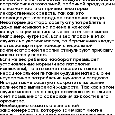
потребления алкогольной, табачной продукции и
по возможности от приема некоторых
лекарственных средств, так как это
провоцирует кислородное голодание плода.
Некоторые доктора советуют употреблять и
даже выписывают на приеме в женской
консультации специальные питательные смеси
(например, нутризон). Если вес плода и в этих
случаях не увеличивается, то беременную кладут
в стационар и при помощи специальной
компенсаторной терапии стимулируют прибавку
массы тела у плода.
Если же вес ребенка наоборот превышает
установленные нормы (и все патологии
исключены), то это может говорить также о
нерациональном питании будущей матери, о ее
неумеренном потреблении мучного и сладкого.
Иногда также советуют сократить излишнее
количество выпиваемой жидкости. Так как в этом
случае масса тела плода развиваются отеки за
счет повышенного содержания жидкости в его
организме.
Необходимо сказать о еще одной
закономерности, которую замечают многие
врачи — довольно часто вторые и последующие