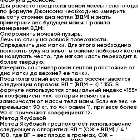
Формула Джонсона
Для расчета предполагаемой массы тела плода
по формуле Джонсона необходимо измерить
высоту стояния дна матки (ВДМ) и знать
примерный вес будущей мамы. Правила
измерения ВДМ:
Опорожнить мочевой пузырь.
Лечь на спину на ровной поверхности.
Определить дно матки. Для этого необходимо
положить руку на живот в районе лобковой кости
и нащупать место, где мягкая часть переходит в
более твердую.
Измерить сантиметровой лентой расстояние от
дна матки до верхней ее точки.
Предполагаемый вес малыша рассчитывается
следующим образом: ВП = (ВДМ – к) * 155. В
формуле используются специальный индекс «155»
и коэффициент «к», который меняется в
зависимости от массы тела мамы. Если ее вес не
превышает 90 кг, то «к» равен 11, при весе более
90 кг применяют коэффициент 12.
Метод Якубовой
Метод Якубовой предполагает использование
следующего алгоритма: ВП = (ОЖ + ВДМ) / 4 *
100, где ВП – вес плода в граммах, ОЖ –