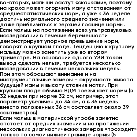
во-вторых, малыши растут «скачками», поэтому
на кроха может огорчить маму отставанием от
среднестатистических норм, а уже к 36 неделе
достичь нормального среднего значения или
даже приблизиться к верхней границе нормы.
Если малыш на протяжении всех ультразвуковых
исследований в течение беременности
демонстрирует упорное превышение норм,
говорят о крупном плоде. Тенденцию к крупному
малышу можно заметить уже во втором
триместре. На основании одного УЗИ такой
вывод сделать нельзя, требуется несколько
исследований в течение нескольких недель.
При этом обращают внимание и на
инструментальные замеры – окружность живота
будущей мамы и высоту стояния матки. При
крупном плоде обычно ВДМ превышает нормы (в
32 недели при норме 32 см, например, этот
параметр увеличен до 34 см, а в 36 недель
вместо положенных 36 см составляет около 39
сантиметров)
Если малыш в материнской утробе заметно
отстает от средних значений и на протяжении
нескольких диагностических замеров «проходит»
только по самой нижней границе нормы (5