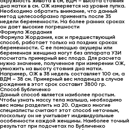
окружность живота в см, ВДМ – высота стояния
дна матки в см. ОЖ измеряется на уровне пупка.
Необходимо обратить внимание, что данный
метод целесообразно применять после 35
недели беременности. На более ранних сроках
он дает высокие погрешности
Формула Жордания
Формула Жордания, как и предшествующий
способ, работает только на поздних сроках
беременности. С ее помощью акушеры или
беременная женщина могут без аппарата УЗИ
посчитать примерный вес плода. Для расчета
нужно значение, полученное при измерении ОЖ,
умножить на высоту стояния дна матки.
Например, ОЖ в 38 недель составляет 100 см, а
ВДМ – 38 см. Примерный вес младенца в случае
рождения в этот срок составит 3800 гр.
Способ Бубличенко
Данный способ является наиболее простым.
Чтобы узнать массу тела малыша, необходимо
вес мамы разделить на 20. Однако многие
специалисты считают этот способ неточным,
поскольку он не учитывает индивидуальные
особенности каждой женщины. Наиболее точный
результат при подсчетах по Бубличенко