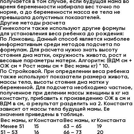
получается в том случае, если будущая мама во
время беременности набирала вес точно по
норме, а до беременности масса ее тела не
превышала допустимых показателей.
Другие методы расчета
Гинекологи также используют другие формулы
для установления веса ребенка до рождения:
По Ланковиц. Данный способ является наиболее
информативным среди методов подсчета по
формулам. Для расчета нужно знать высоту
стояния дна матки, окружность живота, рост и
весовые параметры матери. Алгоритм: (ВДМ см +
ОЖ см + Рост мамы см + Вес мамы кг) * 10.
По Стройковой. При определении веса ребенка
также используют показатели размера живота,
массы тела, высоты стояния дна матки у
беременной. Для подсчета необходимо частное,
полученное при делении массы женщины в кг на
константу, прибавить к произведению ОЖ в см и
ВДМ в см, а результат разделить на 2. Константа
зависит от массы тела будущей мамы. Ее
значения приведены в таблице.
Вес мамы, кг
Константа
Вес мамы, кг
Константа
Менее 51
15
63 – 65
19
51 – 53
16
66 – 73
20