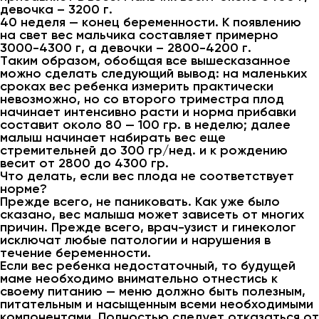
девочка – 3200 г.
40 неделя — конец беременности. К появлению
на свет вес мальчика составляет примерно
3000-4300 г, а девочки – 2800-4200 г.
Таким образом, обобщая все вышесказанное
можно сделать следующий вывод: на маленьких
сроках вес ребенка измерить практически
невозможно, но со второго триместра плод
начинает интенсивно расти и норма прибавки
составит около 80 — 100 гр. в неделю; далее
малыш начинает набирать вес еще
стремительней до 300 гр/нед. и к рождению
весит от 2800 до 4300 гр.
Что делать, если вес плода не соответствует
норме?
Прежде всего, не паниковать. Как уже было
сказано, вес малыша может зависеть от многих
причин. Прежде всего, врач-узист и гинеколог
исключат любые патологии и нарушения в
течение беременности.
Если вес ребенка недостаточный, то будущей
маме необходимо внимательно отнестись к
своему питанию — меню должно быть полезным,
питательным и насыщенным всеми необходимыми
компонентами. Полностью следует отказаться от