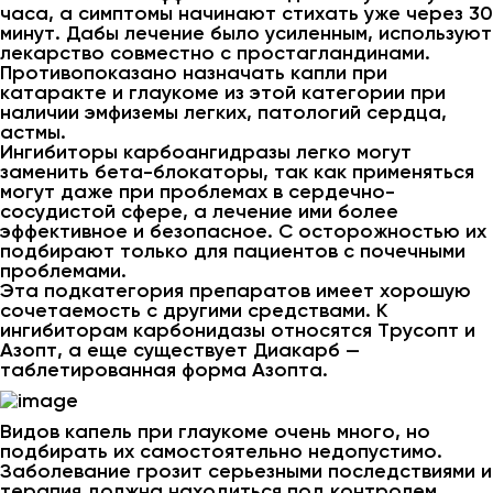
часа, а симптомы начинают стихать уже через 30
минут. Дабы лечение было усиленным, используют
лекарство совместно с простагландинами.
Противопоказано назначать капли при
катаракте и глаукоме из этой категории при
наличии эмфиземы легких, патологий сердца,
астмы.
Ингибиторы карбоангидразы легко могут
заменить бета-блокаторы, так как применяться
могут даже при проблемах в сердечно-
сосудистой сфере, а лечение ими более
эффективное и безопасное. С осторожностью их
подбирают только для пациентов с почечными
проблемами.
Эта подкатегория препаратов имеет хорошую
сочетаемость с другими средствами. К
ингибиторам карбонидазы относятся Трусопт и
Азопт, а еще существует Диакарб —
таблетированная форма Азопта.
Видов капель при глаукоме очень много, но
подбирать их самостоятельно недопустимо.
Заболевание грозит серьезными последствиями и
терапия должна находиться под контролем