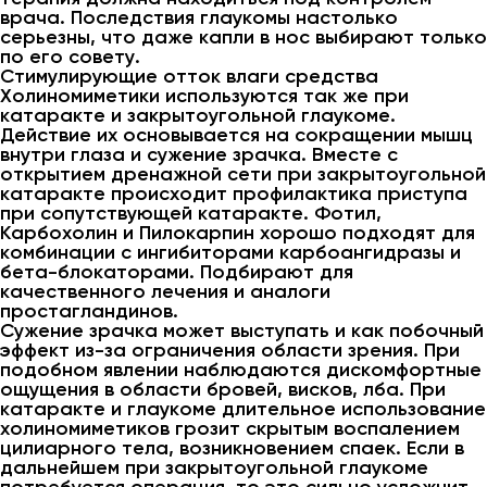
врача. Последствия глаукомы настолько
серьезны, что даже капли в нос выбирают только
по его совету.
Стимулирующие отток влаги средства
Холиномиметики используются так же при
катаракте и закрытоугольной глаукоме.
Действие их основывается на сокращении мышц
внутри глаза и сужение зрачка. Вместе с
открытием дренажной сети при закрытоугольной
катаракте происходит профилактика приступа
при сопутствующей катаракте. Фотил,
Карбохолин и Пилокарпин хорошо подходят для
комбинации с ингибиторами карбоангидразы и
бета-блокаторами. Подбирают для
качественного лечения и аналоги
простагландинов.
Сужение зрачка может выступать и как побочный
эффект из-за ограничения области зрения. При
подобном явлении наблюдаются дискомфортные
ощущения в области бровей, висков, лба. При
катаракте и глаукоме длительное использование
холиномиметиков грозит скрытым воспалением
цилиарного тела, возникновением спаек. Если в
дальнейшем при закрытоугольной глаукоме