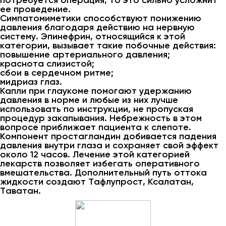
потребуется операция, то это сильно усложнит
ее проведение.
Симпатомиметики способствуют понижению
давления благодаря действию на нервную
систему. Эпинефрин, относящийся к этой
категории, вызывает такие побочные действия:
повышение артериального давления;
краснота слизистой;
сбои в сердечном ритме;
мидриаз глаз.
Капли при глаукоме помогают удержанию
давления в норме и любые из них лучше
использовать по инструкции, не пропуская
процедур закапывания. Небрежность в этом
вопросе приближает пациента к слепоте.
Компонент простагландин добивается падения
давления внутри глаза и сохраняет свой эффект
около 12 часов. Лечение этой категорией
лекарств позволяет избегать оперативного
вмешательства. Дополнительный путь оттока
жидкости создают Тафлупрост, Ксалатан,
Таватан.