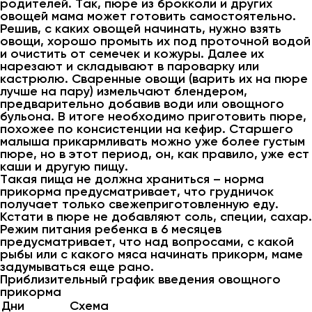
родителей. Так, пюре из брокколи и других
овощей мама может готовить самостоятельно.
Решив, с каких овощей начинать, нужно взять
овощи, хорошо промыть их под проточной водой
и очистить от семечек и кожуры. Далее их
нарезают и складывают в пароварку или
кастрюлю. Сваренные овощи (варить их на пюре
лучше на пару) измельчают блендером,
предварительно добавив води или овощного
бульона. В итоге необходимо приготовить пюре,
похожее по консистенции на кефир. Старшего
малыша прикармливать можно уже более густым
пюре, но в этот период, он, как правило, уже ест
каши и другую пищу.
Такая пища не должна храниться – норма
прикорма предусматривает, что грудничок
получает только свежеприготовленную еду.
Кстати в пюре не добавляют соль, специи, сахар.
Режим питания ребенка в 6 месяцев
предусматривает, что над вопросами, с какой
рыбы или с какого мяса начинать прикорм, маме
задумываться еще рано.
Приблизительный график введения овощного
прикорма
Дни
Схема