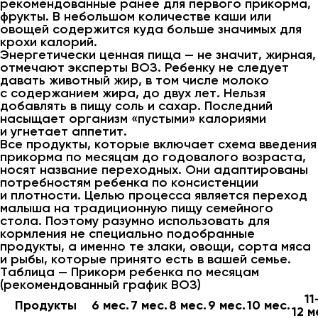
рекомендованные ранее для первого прикорма,
фрукты. В небольшом количестве каши или
овощей содержится куда больше значимых для
крохи калорий.
Энергетически ценная пища — не значит, жирная,
отмечают эксперты ВОЗ. Ребенку не следует
давать животный жир, в том числе молоко
с содержанием жира, до двух лет. Нельзя
добавлять в пищу соль и сахар. Последний
насыщает организм «пустыми» калориями
и угнетает аппетит.
Все продукты, которые включает схема введения
прикорма по месяцам до годовалого возраста,
носят название переходных. Они адаптированы
потребностям ребенка по консистенции
и плотности. Целью процесса является переход
малыша на традиционную пищу семейного
стола. Поэтому разумно использовать для
кормления не специально подобранные
продукты, а именно те злаки, овощи, сорта мяса
и рыбы, которые принято есть в вашей семье.
Таблица — Прикорм ребенка по месяцам
(рекомендованный график ВОЗ)
11
Продукты
6 мес.
7 мес.
8 мес.
9 мес.
10 мес.
12 м