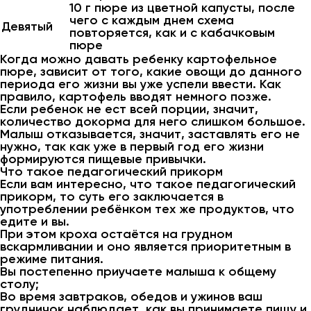
10 г пюре из цветной капусты, после
чего с каждым днем схема
Девятый
повторяется, как и с кабачковым
пюре
Когда можно давать ребенку картофельное
пюре, зависит от того, какие овощи до данного
периода его жизни вы уже успели ввести. Как
правило, картофель вводят немного позже.
Если ребенок не ест всей порции, значит,
количество докорма для него слишком большое.
Малыш отказывается, значит, заставлять его не
нужно, так как уже в первый год его жизни
формируются пищевые привычки.
Что такое педагогический прикорм
Если вам интересно, что такое педагогический
прикорм, то суть его заключается в
употреблении ребёнком тех же продуктов, что
едите и вы.
При этом кроха остаётся на грудном
вскармливании и оно является приоритетным в
режиме питания.
Вы постепенно приучаете малыша к общему
столу;
Во время завтраков, обедов и ужинов ваш
грудничок наблюдает, как вы принимаете пищу и