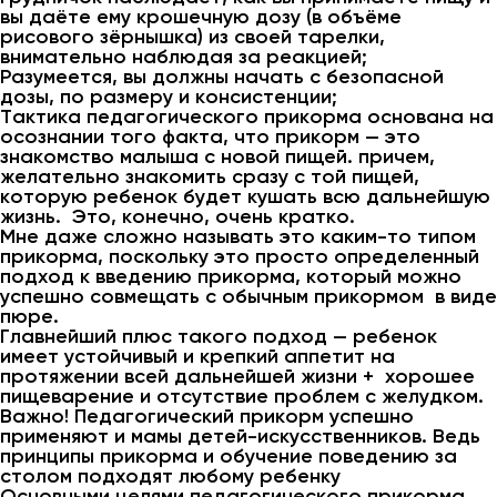
вы даёте ему крошечную дозу (в объёме
рисового зёрнышка) из своей тарелки,
внимательно наблюдая за реакцией;
Разумеется, вы должны начать с безопасной
дозы, по размеру и консистенции;
Тактика педагогического прикорма основана на
осознании того факта, что прикорм — это
знакомство малыша с новой пищей. причем,
желательно знакомить сразу с той пищей,
которую ребенок будет кушать всю дальнейшую
жизнь. Это, конечно, очень кратко.
Мне даже сложно называть это каким-то типом
прикорма, поскольку это просто определенный
подход к введению прикорма, который можно
успешно совмещать с обычным прикормом в виде
пюре.
Главнейший плюс такого подход — ребенок
имеет устойчивый и крепкий аппетит на
протяжении всей дальнейшей жизни + хорошее
пищеварение и отсутствие проблем с желудком.
Важно! Педагогический прикорм успешно
применяют и мамы детей-искусственников. Ведь
принципы прикорма и обучение поведению за
столом подходят любому ребенку
Основными целями педагогического прикорма