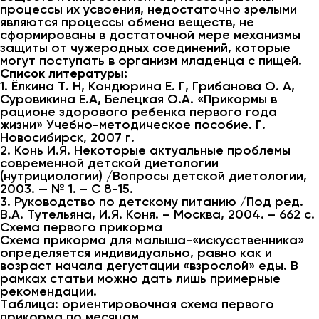
процессы их усвоения, недостаточно зрелыми
являются процессы обмена веществ, не
сформированы в достаточной мере механизмы
защиты от чужеродных соединений, которые
могут поступать в организм младенца с пищей.
Список литературы:
1. Ёлкина Т. Н, Кондюрина Е. Г, Грибанова О. А,
Суровикина Е.А, Белецкая О.А. «Прикормы в
рационе здорового ребенка первого года
жизни» Учебно-методическое пособие. Г.
Новосибирск, 2007 г.
2. Конь И.Я. Некоторые актуальные проблемы
современной детской диетологии
(нутрициологии) /Вопросы детской диетологии,
2003. — № 1. – С 8-15.
3. Руководство по детскому питанию /Под ред.
В.А. Тутельяна, И.Я. Коня. – Москва, 2004. – 662 с.
Схема первого прикорма
Схема прикорма для малыша-«искусственника»
определяется индивидуально, равно как и
возраст начала дегустации «взрослой» еды. В
рамках статьи можно дать лишь примерные
рекомендации.
Таблица: ориентировочная схема первого
прикорма по месяцам