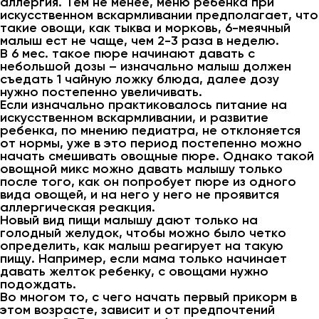
аллергия. Тем не менее, меню ребенка при
искусственном вскармливании предполагает, что
такие овощи, как тыква и морковь, 6-меячный
малыш ест не чаще, чем 2-3 раза в неделю.
В 6 мес. такое пюре начинают давать с
небольшой дозы – изначально малыш должен
съедать 1 чайную ложку блюда, далее дозу
нужно постепенно увеличивать.
Если изначально практиковалось питание на
искусственном вскармливании, и развитие
ребенка, по мнению педиатра, не отклоняется
от нормы, уже в это период постепенно можно
начать смешивать овощные пюре. Однако такой
овощной микс можно давать малышу только
после того, как он попробует пюре из одного
вида овощей, и на него у него не проявится
аллергическая реакция.
Новый вид пищи малышу дают только на
голодный желудок, чтобы можно было четко
определить, как малыш реагирует на такую
пищу. Например, если мама только начинает
давать желток ребенку, с овощами нужно
подождать.
Во многом то, с чего начать первый прикорм в
этом возрасте, зависит и от предпочтений