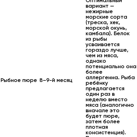
Оптимальный
вариант —
нежирные
морские сорта
(треска, хек,
морской окунь,
камбала). Белок
из рыбы
усваивается
гораздо лучше,
чем из мяса,
однако
потенциально она
более
аллергенна. Рыба
Рыбное пюре
8–9-й месяц
ребёнку
предлагается
один раз в
неделю вместо
мяса (аналогично
вначале это
будет пюре,
затем более
плотная
консистенция).