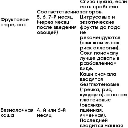
Слива нужна, если
есть проблема
Соответственно
запоров.
5, 6, 7-й месяц
Цитрусовые и
Фруктовое
(через месяц
экзотические
пюре, сок
после введения
фрукты до года
овощей)
не
рекомендуются
(слишком высок
риск аллергии).
Соки поначалу
лучше давать в
разбавленном
виде.
Каши сначала
вводятся
безглютеновые
(гречка, рис,
кукуруза), а потом
глютеновые
(овсяная,
Безмолочная
4, й или 6-й
пшённая,
каша
месяц
ячменная).
Последней
вводится манная