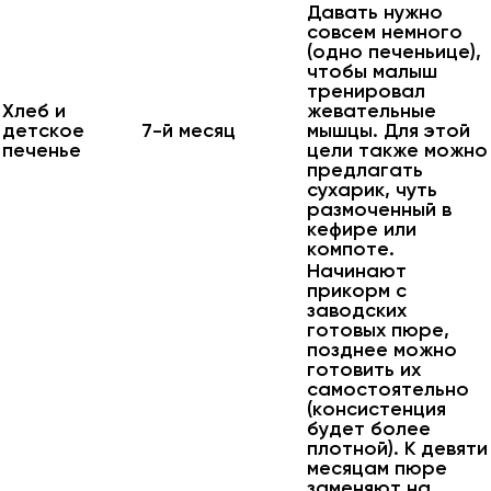
Давать нужно
совсем немного
(одно печеньице),
чтобы малыш
тренировал
Хлеб и
жевательные
детское
7-й месяц
мышцы. Для этой
печенье
цели также можно
предлагать
сухарик, чуть
размоченный в
кефире или
компоте.
Начинают
прикорм с
заводских
готовых пюре,
позднее можно
готовить их
самостоятельно
(консистенция
будет более
плотной). К девяти
месяцам пюре
заменяют на