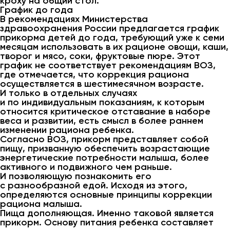
кроху на общий стол.
График до года
В рекомендациях Министерства
здравоохранения России предлагается график
прикорма детей до года, требующий уже к семи
месяцам использовать в их рационе овощи, каши,
творог и мясо, соки, фруктовые пюре. Этот
график не соответствует рекомендациям ВОЗ,
где отмечается, что коррекция рациона
осуществляется в шестимесячном возрасте.
И только в отдельных случаях
и по индивидуальным показаниям, к которым
относится критическое отставание в наборе
веса и развитии, есть смысл в более раннем
изменении рациона ребенка.
Согласно ВОЗ, прикорм представляет собой
пищу, призванную обеспечить возрастающие
энергетические потребности малыша, более
активного и подвижного чем раньше.
И позволяющую познакомить его
с разнообразной едой. Исходя из этого,
определяются основные принципы коррекции
рациона малыша.
Пища дополняющая. Именно таковой является
прикорм. Основу питания ребенка составляет