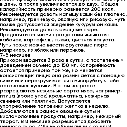
в день, а после увеличивается до двух. Общая
калорийность примерно равняется 200 ккал.
Рекомендуется давать малышу каши без глютена,
например, гречневую, овсяную или рисовую. Чуть
позже допускается введение кукурузной каши.
Рекомендуется давать овощные пюре.
Предпочтительными продуктами являются:
кабачок, картофель, тыква, цветная капуста.
Чуть позже можно ввести фруктовые пюре,
например, из яблок или персиков.
7-8 месяцев
Прикорм вводится 3 раза в сутки, с постепенным
доведением объема до 150 мл. Калорийность
остается примерно той же, но меняется
консистенция пищи: она разминается с помощью
вилки или перекручивается в мясорубке, чтобы
оставались кусочки. В этом возрасте
разрешаются нежирные сорта мяса, например,
птица (кроме уток) крольчатина, нежирная
свинина или телятина. Допускается
употребление половинки желтка в неделю.
Добавляются в рацион овощные супы и
кисломолочные продукты, например, нежирный
творог. В 8 месяцев разрешается добавить
немного сыра. Общий объем пищи к концу 8