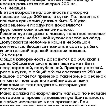
месяца равняется примерно 200 мл.
9-11 месяцев
В этом возрасте калорийность прикорма
повышается до 300 ккал в сутки. Полноценных
приемов прикорма должно быть 3. К уже
разрешенным продуктам добавляются
фруктовые соки и цельное молоко.
Рекомендуется давать малышу галетное печенье
на десерт и небольшой кусочек хлеба на обед.
Допускаются молочные каши в небольшом
количестве. Вводятся нежирные сорта рыбы с
внимательной оценкой реакции малыша.
12 месяцев
Общая калорийность доводится до 500 ккал в
день. Общая консистенция пищи может быть
неоднородной, порубленной. Прикорм дается 4
раза в сутки, а общий объем составляет 250 мл.
Рацион остается примерно таким же, но ребенок
питается полноценно комбинированными
блюдами из тех продуктов, которые уже
попробовал
Мама должна прикармливать малыша по месяцам
осторожно, проявляя повышенную бдительность
к любым изменениям в его организме. При