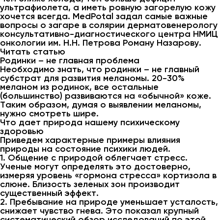
ультрафиолета, а иметь ровную загорелую кожу
хочется всегда. MedPotal задал самые важные
вопросы о загаре в солярии дерматовенерологу
консультативно-диагностического центра НМИЦ
онкологии им. Н.Н. Петрова Роману Назарову.
Читать статью
Родинки – не главная проблема
Необходимо знать, что родинки – не главный
субстрат для развития меланомы. 20-30%
меланом из родинок, все остальные
(большинство) развиваются на «обычной» коже.
Таким образом, думая о выявлении меланомы,
нужно смотреть шире.
Что дает природа нашему психическому
здоровью
Приведем характерные примеры влияния
природы на состояние психики людей.
1. Общение с природой облегчает стресс.
Ученые могут определять это достоверно,
измеряя уровень «гормона стресса» кортизола в
слюне. Близость зеленых зон производит
существенный эффект.
2. Пребывание на природе уменьшает усталость,
снижает чувство гнева. Это показал крупный
систематический обзор исследований по этой