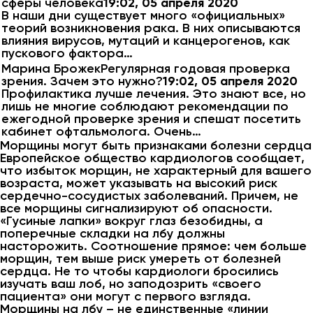
сферы человека
19:02, 05 апреля 2020
В наши дни существует много «официальных»
теорий возникновения рака. В них описываются
влияния вирусов, мутаций и канцерогенов, как
пускового фактора…
Марина БрожекРегулярная годовая проверка
зрения. Зачем это нужно?
19:02, 05 апреля 2020
Профилактика лучше лечения. Это знают все, но
лишь не многие соблюдают рекомендации по
ежегодной проверке зрения и спешат посетить
кабинет офтальмолога. Очень…
Морщины могут быть признаками болезни сердца
Европейское общество кардиологов сообщает,
что избыток морщин, не характерный для вашего
возраста, может указывать на высокий риск
сердечно-сосудистых заболеваний. Причем, не
все морщины сигнализируют об опасности.
«Гусиные лапки» вокруг глаз безобидны, а
поперечные складки на лбу должны
насторожить. Соотношение прямое: чем больше
морщин, тем выше риск умереть от болезней
сердца. Не то чтобы кардиологи бросились
изучать ваш лоб, но заподозрить «своего
пациента» они могут с первого взгляда.
Морщины на лбу – не единственные «линии