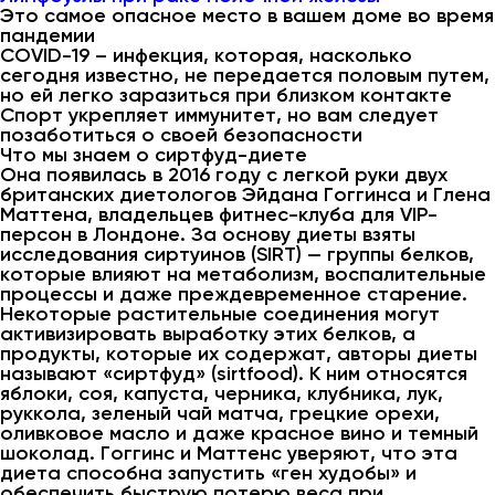
Это самое опасное место в вашем доме во время
пандемии
COVID-19 – инфекция, которая, насколько
сегодня известно, не передается половым путем,
но ей легко заразиться при близком контакте
Спорт укрепляет иммунитет, но вам следует
позаботиться о своей безопасности
Что мы знаем о сиртфуд-диете
Она появилась в 2016 году с легкой руки двух
британских диетологов Эйдана Гоггинса и Глена
Маттена, владельцев фитнес-клуба для VIP-
персон в Лондоне. За основу диеты взяты
исследования сиртуинов (SIRT) — группы белков,
которые влияют на метаболизм, воспалительные
процессы и даже преждевременное старение.
Некоторые растительные соединения могут
активизировать выработку этих белков, а
продукты, которые их содержат, авторы диеты
называют «сиртфуд» (sirtfood). К ним относятся
яблоки, соя, капуста, черника, клубника, лук,
руккола, зеленый чай матча, грецкие орехи,
оливковое масло и даже красное вино и темный
шоколад. Гоггинс и Маттенс уверяют, что эта
диета способна запустить «ген худобы» и
обеспечить быструю потерю веса при