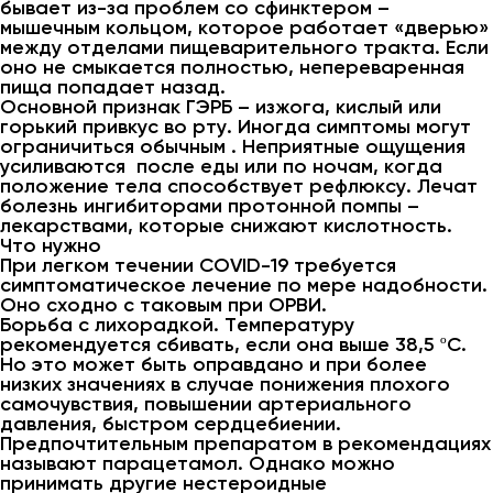
бывает из-за проблем со сфинктером –
мышечным кольцом, которое работает «дверью»
между отделами пищеварительного тракта. Если
оно не смыкается полностью, непереваренная
пища попадает назад.
Основной признак ГЭРБ – изжога, кислый или
горький привкус во рту. Иногда симптомы могут
ограничиться обычным . Неприятные ощущения
усиливаются после еды или по ночам, когда
положение тела способствует рефлюксу. Лечат
болезнь ингибиторами протонной помпы –
лекарствами, которые снижают кислотность.
Что нужно
При легком течении COVID-19 требуется
симптоматическое лечение по мере надобности.
Оно сходно с таковым при ОРВИ.
Борьба с лихорадкой. Температуру
рекомендуется сбивать, если она выше 38,5 ºС.
Но это может быть оправдано и при более
низких значениях в случае понижения плохого
самочувствия, повышении артериального
давления, быстром сердцебиении.
Предпочтительным препаратом в рекомендациях
называют парацетамол. Однако можно
принимать другие нестероидные