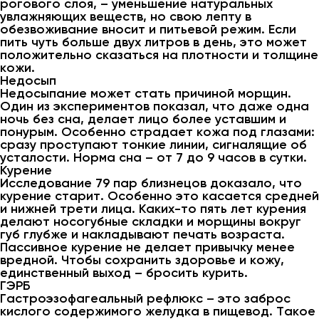
рогового слоя, – уменьшение натуральных
увлажняющих веществ, но свою лепту в
обезвоживание вносит и питьевой режим. Если
пить чуть больше двух литров в день, это может
положительно сказаться на плотности и толщине
кожи.
Недосып
Недосыпание может стать причиной морщин.
Один из экспериментов показал, что даже одна
ночь без сна, делает лицо более уставшим и
понурым. Особенно страдает кожа под глазами:
сразу проступают тонкие линии, сигналящие об
усталости. Норма сна – от 7 до 9 часов в сутки.
Курение
Исследование 79 пар близнецов доказало, что
курение старит. Особенно это касается средней
и нижней трети лица. Каких-то пять лет курения
делают носогубные складки и морщины вокруг
губ глубже и накладывают печать возраста.
Пассивное курение не делает привычку менее
вредной. Чтобы сохранить здоровье и кожу,
единственный выход – бросить курить.
ГЭРБ
Гастроэзофагеальный рефлюкс – это заброс
кислого содержимого желудка в пищевод. Такое