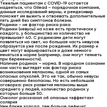
Тяжелым пациентам с COVID-19 остается
надеяться, что Gilead – порядочная компания,
данные исследований верны, и ремдесивир
поможет им выжить и отвоевать дополнительные
пять дней без симптомов болезни.
Родинки – не фактор риска рака
Родинки (невусы) на коже есть практически у
каждого, у большинства их количество не
превышает 40. С родинками дети могут
появляться на свет, но большая часть невусов
образуется уже после рождения. Их размер и
цвет могут варьироваться и даже немного
меняться в норме (например, они могут темнеть
при беременности).
Наличие родинок – норма. В народном сознании
они часто выглядят как фактор риска
возникновения меланомы, одной из самых
опасных опухолей. Это не так, обычно невусы
совершенно безопасны. Но есть небольшая
оговорка: риск развития меланомы выше
среднего у людей, количество родинок у
которых больше 50.
Онколог рассказал об опасных «эффектах»
солярия
Чем ближе холода, тем больше дефицит