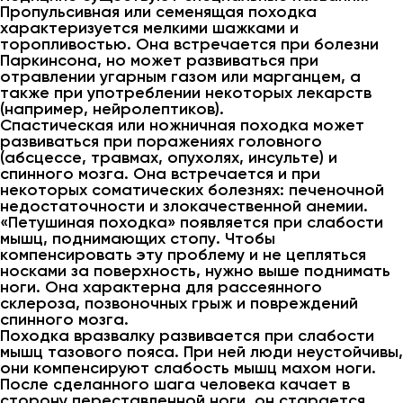
Пропульсивная или семенящая походка
характеризуется мелкими шажками и
торопливостью. Она встречается при болезни
Паркинсона, но может развиваться при
отравлении угарным газом или марганцем, а
также при употреблении некоторых лекарств
(например, нейролептиков).
Спастическая или ножничная походка может
развиваться при поражениях головного
(абсцессе, травмах, опухолях, инсульте) и
спинного мозга. Она встречается и при
некоторых соматических болезнях: печеночной
недостаточности и злокачественной анемии.
«Петушиная походка» появляется при слабости
мышц, поднимающих стопу. Чтобы
компенсировать эту проблему и не цепляться
носками за поверхность, нужно выше поднимать
ноги. Она характерна для рассеянного
склероза, позвоночных грыж и повреждений
спинного мозга.
Походка вразвалку развивается при слабости
мышц тазового пояса. При ней люди неустойчивы,
они компенсируют слабость мышц махом ноги.
После сделанного шага человека качает в
сторону переставленной ноги, он старается