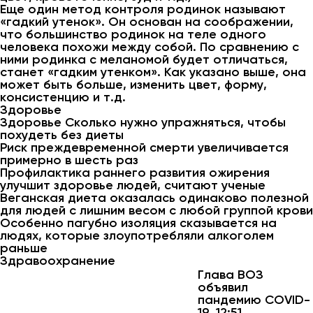
Еще один метод контроля родинок называют
«гадкий утенок». Он основан на соображении,
что большинство родинок на теле одного
человека похожи между собой. По сравнению с
ними родинка с меланомой будет отличаться,
станет «гадким утенком». Как указано выше, она
может быть больше, изменить цвет, форму,
консистенцию и т.д.
Здоровье
Здоровье Сколько нужно упражняться, чтобы
похудеть без диеты
Риск преждевременной смерти увеличивается
примерно в шесть раз
Профилактика раннего развития ожирения
улучшит здоровье людей, считают ученые
Веганская диета оказалась одинаково полезной
для людей с лишним весом с любой группой крови
Особенно пагубно изоляция сказывается на
людях, которые злоупотребляли алкоголем
раньше
Здравоохранение
Глава ВОЗ
объявил
пандемию COVID-
19, 12:51,