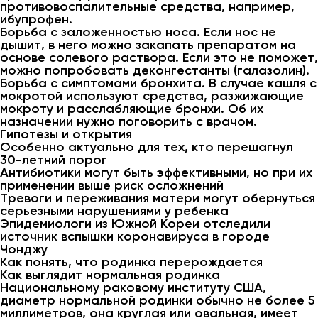
противовоспалительные средства, например,
ибупрофен.
Борьба с заложенностью носа. Если нос не
дышит, в него можно закапать препаратом на
основе солевого раствора. Если это не поможет,
можно попробовать деконгестанты (галазолин).
Борьба с симптомами бронхита. В случае кашля с
мокротой используют средства, разжижающие
мокроту и расслабляющие бронхи. Об их
назначении нужно поговорить с врачом.
Гипотезы и открытия
Особенно актуально для тех, кто перешагнул
30-летний порог
Антибиотики могут быть эффективными, но при их
применении выше риск осложнений
Тревоги и переживания матери могут обернуться
серьезными нарушениями у ребенка
Эпидемиологи из Южной Кореи отследили
источник вспышки коронавируса в городе
Чонджу
Как понять, что родинка перерождается
Как выглядит нормальная родинка
Национальному раковому институту США,
диаметр нормальной родинки обычно не более 5
миллиметров, она круглая или овальная, имеет