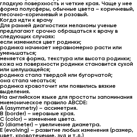
гладкую поверхность и четкие края. Чаще у нее
форма полусферы, обычные цвета – коричневый,
песочно-коричневый и розовый.
Когда идти к врачу
Для ранней диагностики меланомы ученые
предлагают срочно обращаться к врачу в
следующих случаях:
если изменился цвет родинки;
родинка начинает неравномерно расти или
уменьшаться;
меняется форма, текстура или высота родинки;
кожа на поверхности родинки становится сухой
или шелушащейся;
родинка стала твердой или бугорчатой;
она стала чесаться;
родинка кровоточит или появились вязкие
выделения.
На английском языке для простоты запоминания
мнемоническое правило ABCDE:
A (asymmetry) – ассиметрия.
B (border) – неровные края.
C (color) – изменение цвета.
D (diameter) – увеличение диаметра.
E (evolving) – развитие любых изменения (размер,
цвет, кровотечение, зуд и т.д.)