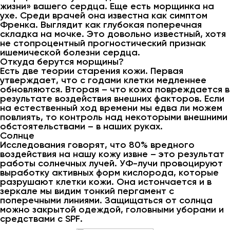
жизни» вашего сердца. Еще есть морщинка на
ухе. Среди врачей она известна как симптом
Френка. Выглядит как глубокая поперечная
складка на мочке. Это довольно известный, хотя
не стопроцентный прогностический признак
ишемической болезни сердца.
Откуда берутся морщины?
Есть две теории старения кожи. Первая
утверждает, что с годами клетки медленнее
обновляются. Вторая – что кожа повреждается в
результате воздействия внешних факторов. Если
на естественный ход времени мы едва ли можем
повлиять, то контроль над некоторыми внешними
обстоятельствами – в наших руках.
Солнце
Исследования говорят, что 80% вредного
воздействия на нашу кожу извне – это результат
работы солнечных лучей. УФ-лучи провоцируют
выработку активных форм кислорода, которые
разрушают клетки кожи. Она истончается и в
зеркале мы видим тонкий пергамент с
поперечными линиями. Защищаться от солнца
можно закрытой одеждой, головными уборами и
средствами с SPF.