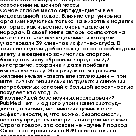
сохранении мышечной массы.
Самое слабое место сиртфуд-диеты в ее
недоказанной пользе. Влияние сиртуинов на
организм изучались только на животных моделях,
которые, как известно, очень «далеки от
народа». В своей книге авторы ссылаются на
некое пилотное исследование, в котором
участвовали 39 клиентов их фитнес-клуба. В
течение недели добровольцы строго соблюдали
диету и ежедневно занимались спортом,
благодаря чему сбросили в среднем 3,2
килограмма, сохранив и даже прибавив
мышечную массу. Эти результаты при всем
желании нельзя назвать впечатляющими — при
интенсивных физических нагрузках и снижении
потребляемых калорий с большой вероятностью
похудеет кто угодно.
В крупнейшей базе научных исследований
PubMed нет ни одного упоминания сиртфуд-
диеты, а значит, нет никаких данных о ее
эффективности, и, что важно, безопасности,
поэтому придется поверить авторам на слово.
Строго говоря, это совсем не научный подход
Охват тестирования на ВИЧ снижается, но