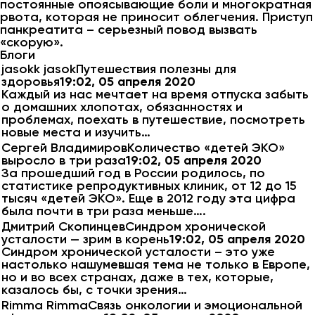
постоянные опоясывающие боли и многократная
рвота, которая не приносит облегчения. Приступ
панкреатита – серьезный повод вызвать
«скорую».
Блоги
jasokk jasokПутешествия полезны для
здоровья
19:02, 05 апреля 2020
Каждый из нас мечтает на время отпуска забыть
о домашних хлопотах, обязанностях и
проблемах, поехать в путешествие, посмотреть
новые места и изучить…
Сергей ВладимировКоличество «детей ЭКО»
выросло в три раза
19:02, 05 апреля 2020
За прошедший год в России родилось, по
статистике репродуктивных клиник, от 12 до 15
тысяч «детей ЭКО». Еще в 2012 году эта цифра
была почти в три раза меньше….
Дмитрий СкопинцевСиндром хронической
усталости — зрим в корень
19:02, 05 апреля 2020
Синдром хронической усталости – это уже
настолько нашумевшая тема не только в Европе,
но и во всех странах, даже в тех, которые,
казалось бы, с точки зрения…
Rimma RimmaСвязь онкологии и эмоциональной