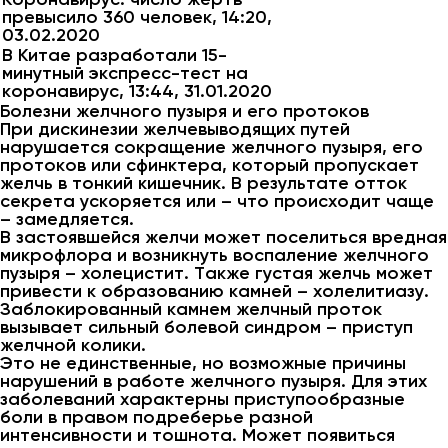
превысило 360 человек, 14:20,
03.02.2020
В Китае разработали 15-
минутный экспресс-тест на
коронавирус, 13:44, 31.01.2020
Болезни желчного пузыря и его протоков
При дискинезии желчевыводящих путей
нарушается сокращение желчного пузыря, его
протоков или сфинктера, который пропускает
желчь в тонкий кишечник. В результате отток
секрета ускоряется или – что происходит чаще
– замедляется.
В застоявшейся желчи может поселиться вредная
микрофлора и возникнуть воспаление желчного
пузыря – холецистит. Также густая желчь может
привести к образованию камней – холелитиазу.
Заблокированный камнем желчный проток
вызывает сильный болевой синдром – приступ
желчной колики.
Это не единственные, но возможные причины
нарушений в работе желчного пузыря. Для этих
заболеваний характерны приступообразные
боли в правом подреберье разной
интенсивности и тошнота. Может появиться