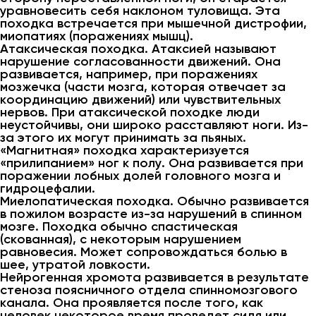
уравновесить себя наклоном туловища. Эта
походка встречается при мышечной дистрофии,
миопатиях (поражениях мышц).
Атаксическая походка. Атаксией называют
нарушение согласованности движений. Она
развивается, например, при поражениях
мозжечка (части мозга, которая отвечает за
координацию движений) или чувствительных
нервов. При атаксической походке люди
неустойчивы, они широко расставляют ноги. Из-
за этого их могут принимать за пьяных.
«Магнитная» походка характеризуется
«прилипанием» ног к полу. Она развивается при
поражении лобных долей головного мозга и
гидроцефалии.
Миелопатическая походка. Обычно развивается
в пожилом возрасте из-за нарушений в спинном
мозге. Походка обычно спастическая
(скованная), с некоторым нарушением
равновесия. Может сопровождаться болью в
шее, утратой ловкости.
Нейрогенная хромота развивается в результате
стеноза поясничного отдела спинномозгового
канала. Она проявляется после того, как
человек некоторое время проведет сидя или