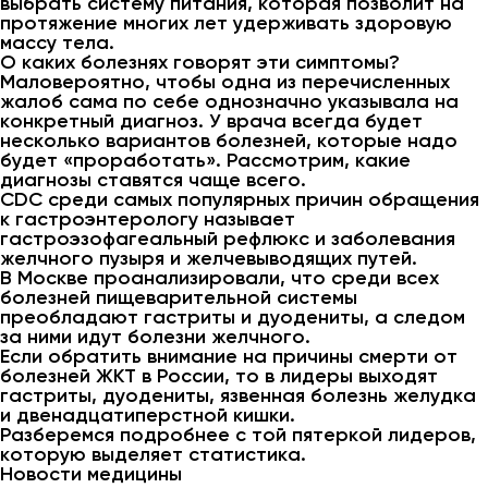
выбрать систему питания, которая позволит на
протяжение многих лет удерживать здоровую
массу тела.
О каких болезнях говорят эти симптомы?
Маловероятно, чтобы одна из перечисленных
жалоб сама по себе однозначно указывала на
конкретный диагноз. У врача всегда будет
несколько вариантов болезней, которые надо
будет «проработать». Рассмотрим, какие
диагнозы ставятся чаще всего.
CDC среди самых популярных причин обращения
к гастроэнтерологу называет
гастроэзофагеальный рефлюкс и заболевания
желчного пузыря и желчевыводящих путей.
В Москве проанализировали, что среди всех
болезней пищеварительной системы
преобладают гастриты и дуодениты, а следом
за ними идут болезни желчного.
Если обратить внимание на причины смерти от
болезней ЖКТ в России, то в лидеры выходят
гастриты, дуодениты, язвенная болезнь желудка
и двенадцатиперстной кишки.
Разберемся подробнее с той пятеркой лидеров,
которую выделяет статистика.
Новости медицины