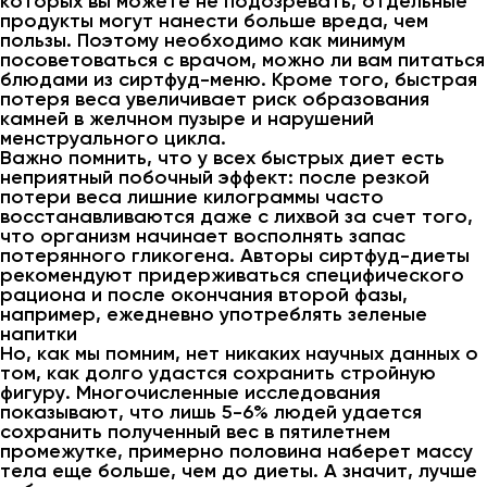
которых вы можете не подозревать, отдельные
продукты могут нанести больше вреда, чем
пользы. Поэтому необходимо как минимум
посоветоваться с врачом, можно ли вам питаться
блюдами из сиртфуд-меню. Кроме того, быстрая
потеря веса увеличивает риск образования
камней в желчном пузыре и нарушений
менструального цикла.
Важно помнить, что у всех быстрых диет есть
неприятный побочный эффект: после резкой
потери веса лишние килограммы часто
восстанавливаются даже с лихвой за счет того,
что организм начинает восполнять запас
потерянного гликогена. Авторы сиртфуд-диеты
рекомендуют придерживаться специфического
рациона и после окончания второй фазы,
например, ежедневно употреблять зеленые
напитки
Но, как мы помним, нет никаких научных данных о
том, как долго удастся сохранить стройную
фигуру. Многочисленные исследования
показывают, что лишь 5-6% людей удается
сохранить полученный вес в пятилетнем
промежутке, примерно половина наберет массу
тела еще больше, чем до диеты. А значит, лучше