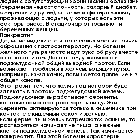
людей с сопутствующим хроническими болезнями
(сердечная недостаточность, сахарный диабет,
ожирение и другие), а также инфицированных,
проживающих с людьми, у которых есть эти
факторы риска. В стационар отправляют и
беременных женщин.
Панкреатит
Да, вы не видели его в топе самых частых причин
обращения к гастроэнтерологу. Но болезни
желчного пузыря часто идут рука об руку вместе
с панкреатитом. Дело в том, у желчного и
поджелудочной общий выводной проток. Если
возникают проблемы в желчевыводящих путях,
например, из-за камня, повышается давление и в
общем канале.
Это грозит тем, что желчь под напором будет
затекать в протоки поджелудочной железы.
Поджелудочная вырабатывает ферменты,
которые помогают растворять пищу. Эти
ферменты активируются только в кишечнике при
контакте с кишечным соком и желчью.
Если ферменты и желчь встречаются раньше, то
растворяться начинает не пища, а нежные
клетки поджелудочной железы. Так начинается
панкреатит. Для этой болезни характерны