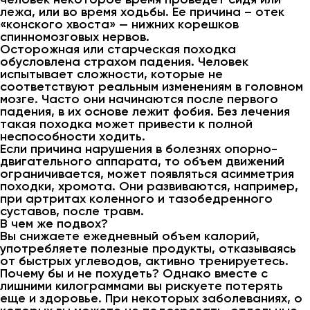
лежа, или во время ходьбы. Ее причина – отек
«конского хвоста» — нижних корешков
спинномозговых нервов.
Осторожная или старческая походка
обусловлена страхом падения. Человек
испытывает сложности, которые не
соответствуют реальным изменениям в головном
мозге. Часто они начинаются после первого
падения, в их основе лежит фобия. Без лечения
такая походка может привести к полной
неспособности ходить.
Если причина нарушения в болезнях опорно-
двигательного аппарата, то объем движений
ограничивается, может появляться асимметрия
походки, хромота. Они развиваются, например,
при артритах коленного и тазобедренного
суставов, после травм.
В чем же подвох?
Вы снижаете ежедневный объем калорий,
употребляете полезные продукты, отказываясь
от быстрых углеводов, активно тренируетесь.
Почему бы и не похудеть? Однако вместе с
лишними килограммами вы рискуете потерять
еще и здоровье. При некоторых заболеваниях, о