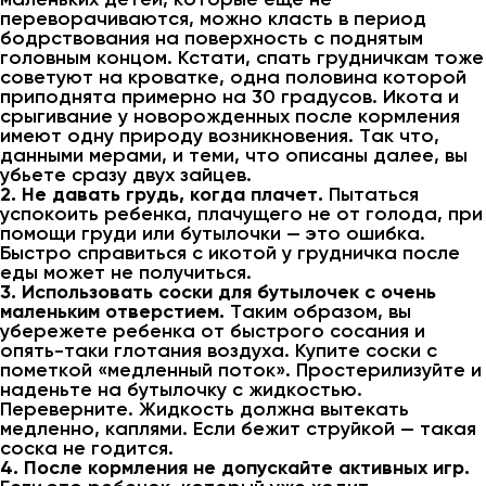
переворачиваются, можно класть в период
бодрствования на поверхность с поднятым
головным концом. Кстати, спать грудничкам тоже
советуют на кроватке, одна половина которой
приподнята примерно на 30 градусов. Икота и
срыгивание у новорожденных после кормления
имеют одну природу возникновения. Так что,
данными мерами, и теми, что описаны далее, вы
убьете сразу двух зайцев.
2. Не давать грудь, когда плачет.
Пытаться
успокоить ребенка, плачущего не от голода, при
помощи груди или бутылочки — это ошибка.
Быстро справиться с икотой у грудничка после
еды может не получиться.
3. Использовать соски для бутылочек с очень
маленьким отверстием.
Таким образом, вы
убережете ребенка от быстрого сосания и
опять-таки глотания воздуха. Купите соски с
пометкой «медленный поток». Простерилизуйте и
наденьте на бутылочку с жидкостью.
Переверните. Жидкость должна вытекать
медленно, каплями. Если бежит струйкой — такая
соска не годится.
4. После кормления не допускайте активных игр.