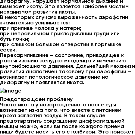
диафрагму, нарушает нормальное дыхание и
вызывает икоту. Это является наиболее частым
механизмом развития икоты.
В некоторых случаях выраженность аэрофагии
значительно усиливается:
при приливе молока у матери;
при неправильном прикладывании груди или
бутылочки;
при слишком большом отверстии в горлышке
соски.
Перекармливание – состояние, приводящее к
растягиванию желудка младенца и изменению
внутрибрюшного давления. Дальнейший механизм
развития аналогичен таковому при аэрофагии –
возникает патологическое давление на
диафрагму и появляется икота.
Предотвращаем проблему
Часто икота у новорожденного после еды
возникает из-за того, что вместе с питанием
кроха заглотил воздух. В таком случае
предотвратить сокращение диафрагмальной
мышцы можно, если вы после каждого приема
пищи будете носить его столбиком. Это поможет