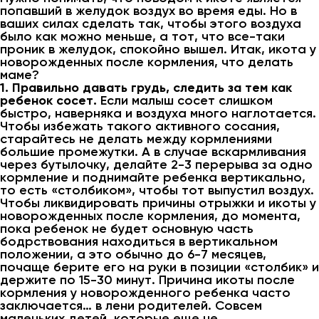
попавший в желудок воздух во время еды. Но в
ваших силах сделать так, чтобы этого воздуха
было как можно меньше, а тот, что все-таки
проник в желудок, спокойно вышел. Итак, икота у
новорожденных после кормления, что делать
маме?
1. Правильно давать грудь, следить за тем как
ребенок сосет.
Если малыш сосет слишком
быстро, наверняка и воздуха много наглотается.
Чтобы избежать такого активного сосания,
старайтесь не делать между кормлениями
большие промежутки. А в случае вскармливания
через бутылочку, делайте 2-3 перерыва за одно
кормление и поднимайте ребенка вертикально,
то есть «столбиком», чтобы тот выпустил воздух.
Чтобы ликвидировать причины отрыжки и икоты у
новорожденных после кормления, до момента,
пока ребенок не будет основную часть
бодрствования находиться в вертикальном
положении, а это обычно до 6-7 месяцев,
почаще берите его на руки в позиции «столбик» и
держите по 15-30 минут. Причина икоты после
кормления у новорожденного ребенка часто
заключается… в лени родителей. Совсем
маленьких детей, которые еще не