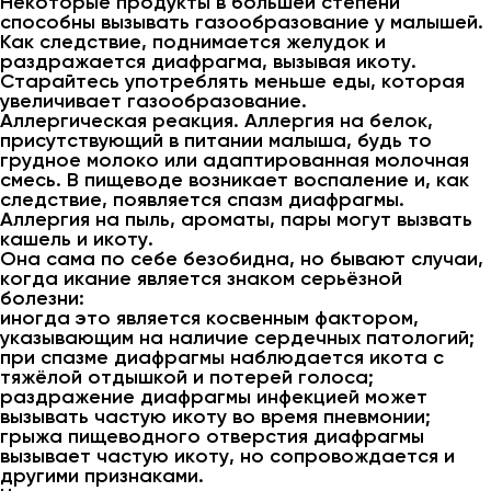
Некоторые продукты в большей степени
способны вызывать газообразование у малышей.
Как следствие, поднимается желудок и
раздражается диафрагма, вызывая икоту.
Старайтесь употреблять меньше еды, которая
увеличивает газообразование.
Аллергическая реакция. Аллергия на белок,
присутствующий в питании малыша, будь то
грудное молоко или адаптированная молочная
смесь. В пищеводе возникает воспаление и, как
следствие, появляется спазм диафрагмы.
Аллергия на пыль, ароматы, пары могут вызвать
кашель и икоту.
Она сама по себе безобидна, но бывают случаи,
когда икание является знаком серьёзной
болезни:
иногда это является косвенным фактором,
указывающим на наличие сердечных патологий;
при спазме диафрагмы наблюдается икота с
тяжёлой отдышкой и потерей голоса;
раздражение диафрагмы инфекцией может
вызывать частую икоту во время пневмонии;
грыжа пищеводного отверстия диафрагмы
вызывает частую икоту, но сопровождается и
другими признаками.