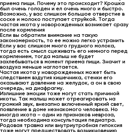
приема пищи. Почему это происходит? Крошка
был очень голоден и ел очень много и быстро.
Возможно, у вас слишком большое отверстие в
соске и молоко поступает струйкой. Тогда
частая икота у новорожденных возникает сразу
после кормления
Если вы обратили внимание на такую
закономерность, то ее можно легко устранить
Если у вас слишком много грудного молока,
тогда есть смысл сцеживать его немного перед
кормлением, тогда малыш не будет
захлебываться в момент приема пищи. Значит и
воздуха меньше наглотается.
Частая икота у новорожденных может быть
следствием вздутия кишечника, стенки его
оказывают давление на желудок, а он в свою
очередь, на диафрагму.
Излишние эмоции тоже могут стать причиной
икоты. Так малыш может отреагировать на
громкий звук, внезапно включенный яркий свет,
появление в доме незнакомого человека. Но
иногда икота – один из признаков невроза,
тогда необходима консультация педиатра.
Родовая травма или внутриутробная гипоксия
тоже могут предшествовать возникновению