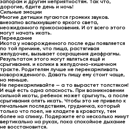
запорам и другим неприятностям. Так что,
дорогие, бдите день и ночь!
Сильные эмоции
Многие детишки пугаются громких звуков.
внезапно вспыхнувшего яркого света,
неожиданного прикосновения. И от всего этого
могут начать икать.
Переедание
Икота у новорожденного после еды появляется
по той причине, что пища, растягивая
желудочек, вызывает сокращения диафрагмы.
Результатом этого могут являться ещё и
срыгивания. и колики в желудочно-кишечном
тракте. Родителям лучше не перекармливать
новорожденного. Давать пищу ему стоит чаще,
но меньше.
Не перекармливайте — а то вырастет толстяком!
И ещё есть одна опасность. При возникновении
сильной икоты, ребенок может срыгнуть, а после
срыгивания опять икать. Чтобы это не привело к
печальным последствиям, грудничка, который
только что поел, не кладите в кроватку, тем
более на спинку. Подержите его несколько минут
вертикально на руках, пока спокойное дыхание
не восстановится.