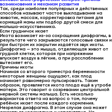
возникновения и механизм развития
Так, среди наиболее популярных и действенных
способов называют частое выкладывание на
животик, массаж, корректировка питания для
кормящей мамы или подбор другой смеси для
малыша-искусственника.
Если грудничок икает
Икота возникает из-за сокращения диафрагмы, в
результате чего закрываются голосовые связки и
при быстром их закрытии издаётся звук икоты.
Диафрагма — это мышца, отделяющая живот от
грудной клетки, которая при напряжении
впускает воздух в лёгкие, а при расслаблении
вытесняет его.
Причины икоты
Начиная со второго триместра беременности
некоторые женщины ощущают, как плод
начинает равномерно пульсировать. Таким
образом, проявляется икота плода ещё в утробе
матери. Это говорит о созревании центральной
нервной системы малыша. Есть несколько
вариантов ответа на вопрос о том, почему
ребёнок икает после каждого кормления.
Незрелая диафрагма. В этом случае она может