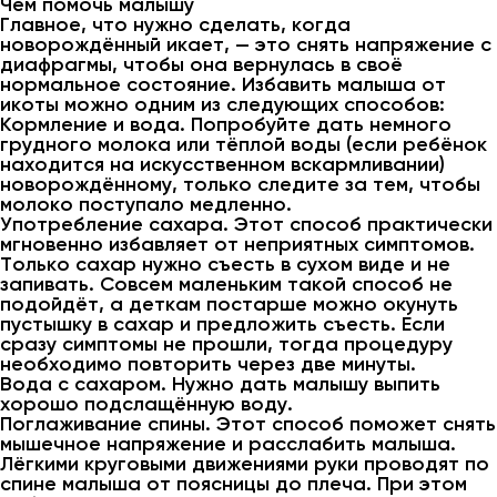
Чем помочь малышу
Главное, что нужно сделать, когда
новорождённый икает, — это снять напряжение с
диафрагмы, чтобы она вернулась в своё
нормальное состояние. Избавить малыша от
икоты можно одним из следующих способов:
Кормление и вода. Попробуйте дать немного
грудного молока или тёплой воды (если ребёнок
находится на искусственном вскармливании)
новорождённому, только следите за тем, чтобы
молоко поступало медленно.
Употребление сахара. Этот способ практически
мгновенно избавляет от неприятных симптомов.
Только сахар нужно съесть в сухом виде и не
запивать. Совсем маленьким такой способ не
подойдёт, а деткам постарше можно окунуть
пустышку в сахар и предложить съесть. Если
сразу симптомы не прошли, тогда процедуру
необходимо повторить через две минуты.
Вода с сахаром. Нужно дать малышу выпить
хорошо подслащённую воду.
Поглаживание спины. Этот способ поможет снять
мышечное напряжение и расслабить малыша.
Лёгкими круговыми движениями руки проводят по
спине малыша от поясницы до плеча. При этом