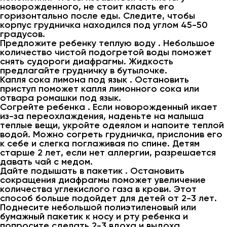
новорожденного, не стоит класть его
горизонтально после еды. Следите, чтобы
корпус грудничка находился под углом 45-50
градусов.
Предложите ребенку теплую воду . Небольшое
количество чистой подогретой воды поможет
снять судороги диафрагмы. Жидкость
предлагайте грудничку в бутылочке.
Капля сока лимона под язык . Остановить
приступ поможет капля лимонного сока или
отвара ромашки под язык.
Согрейте ребенка . Если новорожденный икает
из-за переохлаждения, наденьте на малыша
теплые вещи, укройте одеялом и напоите теплой
водой. Можно согреть грудничка, прислонив его
к себе и слегка поглаживая по спине. Детям
старше 2 лет, если нет аллергии, разрешается
давать чай с медом.
Дайте подышать в пакетик . Остановить
сокращения диафрагмы поможет увеличение
количества углекислого газа в крови. Этот
способ больше подойдет для детей от 2-3 лет.
Поднесите небольшой полиэтиленовый или
бумажный пакетик к носу и рту ребенка и
попросите сделать 2-3 вдоха и выдоха.