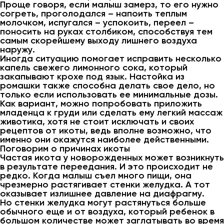
Проще говоря, если малыш замерз, то его нужно
согреть, проголодался – напоить теплым
молочком, испугался – успокоить, переел –
поносить на руках столбиком, способствуя тем
самым скорейшему выходу лишнего воздуха
наружу.
Иногда ситуацию помогает исправить несколько
капель свежего лимонного сока, который
закапывают крохе под язык. Настойка из
ромашки также способна делать свое дело, но
только если использовать ее минимальные дозы.
Как вариант, можно попробовать приложить
младенца к груди или сделать ему легкий массаж
животика, хотя не стоит исключать и своих
рецептов от икоты, ведь вполне возможно, что
именно они окажутся наиболее действенными.
Поговорим о причинах икоты
Частая икота у новорожденных может возникнуть
в результате переедания. И это происходит не
редко. Когда малыш съел много пищи, она
чрезмерно растягивает стенки желудка. А тот
оказывает излишнее давление на диафрагму.
Но стенки желудка могут растянуться больше
обычного еще и от воздуха, который ребенок в
большом количестве может заглатывать во время