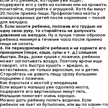
Если это ребенок, который уже ходит,
подержите его у себя на коленях или на кровати,
почитайте, поиграйте с игрушкой. Хотя бы минут
20 после приема пищи. Профилактика икоты у
новорожденных детей после кормления — покой
для желудка.
5. Если носите ребенка, положив его грудью на
одну свою руку, то старайтесь не допускать
давления на желудок.
Ну а лучше таким образом
ребенка минимум в течение часа после приема
пищи не носить.
6. Не перекармливайте ребенка и не кормите его
прикормом (пюре, каши, супы и т. д.) слишком
быстро.
Ведь, даже кушая с ложечки, ребенок
может заглатывать воздух. Поэтому врачи еще
говорят, что быстро кушать — вредно, и,
естественно, не только взрослым, но и детям.
Старайтесь не давать пищу сразу большими
порциями с ложечки.
Как бороться с икотой у младенцев
Если вашего малыша уже одолела икота,
подержите его вертикально минут пять.
Малышам помогает очень хорошо.
Можно дать ребенку попить водички. Если
ребенок не пьет из бутылочки, или вы по каким-то