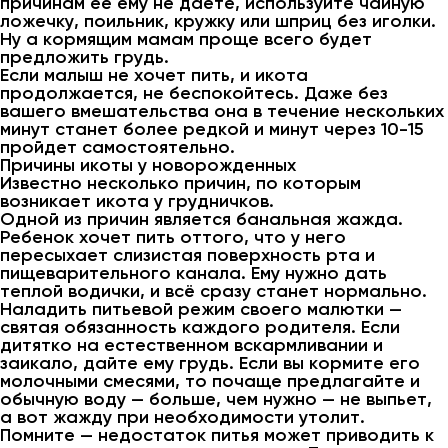
причинам ее ему не даете, используйте чайную
ложечку, поильник, кружку или шприц без иголки.
Ну а кормящим мамам проще всего будет
предложить грудь.
Если малыш не хочет пить, и икота
продолжается, не беспокойтесь. Даже без
вашего вмешательства она в течение нескольких
минут станет более редкой и минут через 10-15
пройдет самостоятельно.
Причины икоты у новорожденных
Известно несколько причин, по которым
возникает икота у грудничков.
Одной из причин является банальная жажда.
Ребенок хочет пить оттого, что у него
пересыхает слизистая поверхность рта и
пищеварительного канала. Ему нужно дать
теплой водички, и всё сразу станет нормально.
Наладить питьевой режим своего малютки —
святая обязанность каждого родителя. Если
дитятко на естественном вскармливании и
заикало, дайте ему грудь. Если вы кормите его
молочными смесями, то почаще предлагайте и
обычную воду — больше, чем нужно — не выпьет,
а вот жажду при необходимости утолит.
Помните — недостаток питья может приводить к