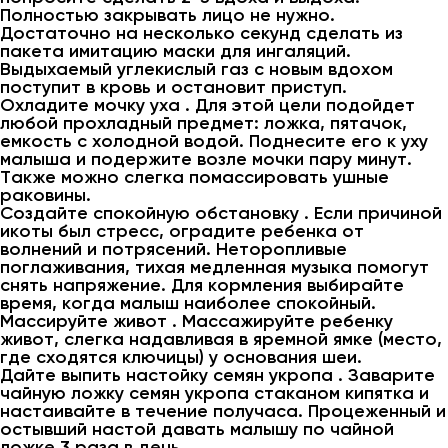
Полностью закрывать лицо не нужно.
Достаточно на несколько секунд сделать из
пакета имитацию маски для ингаляций.
Выдыхаемый углекислый газ с новым вдохом
поступит в кровь и остановит приступ.
Охладите мочку уха . Для этой цели подойдет
любой прохладный предмет: ложка, пятачок,
емкость с холодной водой. Поднесите его к уху
малыша и подержите возле мочки пару минут.
Также можно слегка помассировать ушные
раковины.
Создайте спокойную обстановку . Если причиной
икоты был стресс, оградите ребенка от
волнений и потрясений. Неторопливые
поглаживания, тихая медленная музыка помогут
снять напряжение. Для кормления выбирайте
время, когда малыш наиболее спокойный.
Массируйте живот . Массажируйте ребенку
живот, слегка надавливая в яремной ямке (место,
где сходятся ключицы) у основания шеи.
Дайте выпить настойку семян укропа . Заварите
чайную ложку семян укропа стаканом кипятка и
настаивайте в течение получаса. Процеженный и
остывший настой давать малышу по чайной
ложке 3 раза в день.