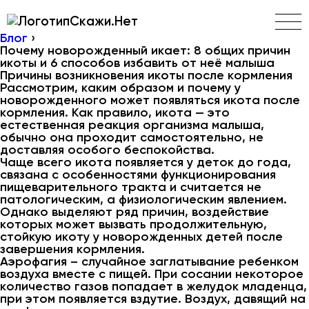
Скажи.Нет
Блог
›
Почему новорожденный икает: 8 общих причин
икоты и 6 способов избавить от неё малыша
Причины возникновения икоты после кормления
Рассмотрим, каким образом и почему у
новорожденного может появляться икота после
кормления. Как правило, икота — это
естественная реакция организма малыша,
обычно она проходит самостоятельно, не
доставляя особого беспокойства.
Чаще всего икота появляется у деток до года,
связана с особенностями функционирования
пищеварительного тракта и считается не
патологическим, а физиологическим явлением.
Однако выделяют ряд причин, воздействие
которых может вызвать продолжительную,
стойкую икоту у новорожденных детей после
завершения кормления.
Аэрофагия – случайное заглатывание ребенком
воздуха вместе с пищей. При сосании некоторое
количество газов попадает в желудок младенца,
при этом появляется вздутие. Воздух, давящий на