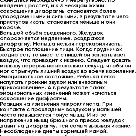
сжиматься неожиданно и нерегулярно. Но
младенец растёт, и к 3 месяцам жизни
сокращения диафрагмы становятся более
упорядоченными и сильными, в результате чего
приступов икоты становится меньше и они
короче.
Большой объём съеденного. Желудок
опорожняется медленнее, раздражая
диафрагму. Малыша нельзя перекармливать.
Быстрое поглощение пищи. Когда грудничок
жадно ест, то вместе с пищей он заглатывает
воздух, что приводит к иканию. Следует давать
малышу перерыв на несколько секунд, чтобы он
мог отрыгнуть лишний воздух во время кормления.
Эмоциональное состояние. Ребёнка легко
испугать громким звуком или внезапным
прикосновением. А в результате таких
эмоциональных изменений может начаться
сокращение диафрагмы.
Реакция на изменения микроклимата. При
контакте с прохладным воздухом у малышей
часто повышается тонус мышц. И из-за
напряжения мышц брюшного пресса желудок
давит на диафрагму, тем самым вызывая икание.
Несоблюдение диеты кормящей мамой.