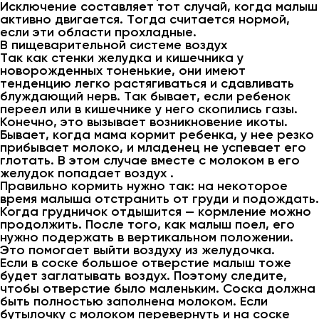
Исключение составляет тот случай, когда малыш
активно двигается. Тогда считается нормой,
если эти области прохладные.
В пищеварительной системе воздух
Так как стенки желудка и кишечника у
новорожденных тоненькие, они имеют
тенденцию легко растягиваться и сдавливать
блуждающий нерв. Так бывает, если ребенок
переел или в кишечнике у него скопились газы.
Конечно, это вызывает возникновение икоты.
Бывает, когда мама кормит ребенка, у нее резко
прибывает молоко, и младенец не успевает его
глотать. В этом случае вместе с молоком в его
желудок попадает воздух .
Правильно кормить нужно так: на некоторое
время малыша отстранить от груди и подождать.
Когда грудничок отдышится — кормление можно
продолжить. После того, как малыш поел, его
нужно подержать в вертикальном положении.
Это помогает выйти воздуху из желудочка.
Если в соске большое отверстие малыш тоже
будет заглатывать воздух. Поэтому следите,
чтобы отверстие было маленьким. Соска должна
быть полностью заполнена молоком. Если
бутылочку с молоком перевернуть и на соске