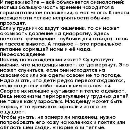
И переживайте — всё объясняется физиологией:
малыш большую часть времени находится в
горизонтальном положении, а ест много. К шести
месяцам эти мелкие неприятности обычно
проходят.
Если у грудничка вздут кишечник. то он может
оказывать давление на диафрагму. Здесь
поможет применение трубочки для отвода газов
и массаж живота. А главное — это правильное
питание кормящей мамы и её чада.
Переохлаждение
Почему новорожденный икает? Существует
мнение, что младенцы икают, когда мерзнут. Это
может случиться, если они находятся на
сквозняках или же одеты совсем не по погоде.
Надо знать, что дети редко переохлаждаются,
если родители заботливо к ним относятся.
Скорее их излишне укутывают и тепло одевают.
Ведь механизмы терморегуляции у грудных детей
не такие как у взрослых. Младенцу может быть
жарко, в то время как взрослый этого не
ощущает.
Чтобы узнать, не замерз ли младенец, нужно
попробовать его кожу на коленках и локтях или
область шеи сзади. В норме они теплые.