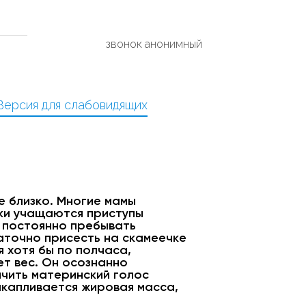
звонок анонимный
Версия для слабовидящих
е близко. Многие мамы
ски учащаются приступы
 постоянно пребывать
таточно присесть на скамеечке
я хотя бы по полчаса,
ет вес. Он осознанно
ичить материнский голос
накапливается жировая масса,