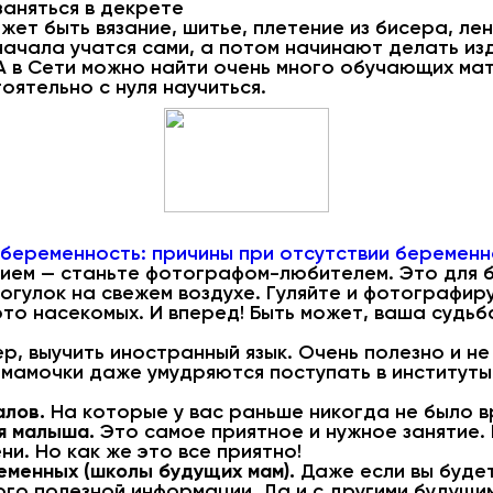
аняться в декрете
жет быть вязание, шитье, плетение из бисера, ле
ачала учатся сами, а потом начинают делать изд
А в Сети можно найти очень много обучающих мат
ятельно с нуля научиться.
беременность: причины при отсутствии беременн
лием — станьте фотографом-любителем. Это для 
огулок на свежем воздухе. Гуляйте и фотографир
то насекомых. И вперед! Быть может, ваша судьб
, выучить иностранный язык. Очень полезно и не
мамочки даже умудряются поступать в институты
алов.
На которые у вас раньше никогда не было в
я малыша.
Это самое приятное и нужное занятие. 
ни. Но как же это все приятно!
еменных (школы будущих мам).
Даже если вы будет
ого полезной информации. Да и с другими будущи