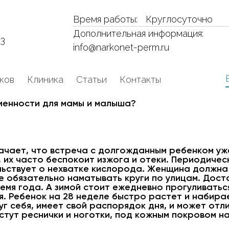
Время работы:
Круглосуточно
Дополнительная информация:
53
info@narkonet-perm.ru
ков
Клиника
Статьи
Контакты
менности для мамы и малыша?
ачает, что встреча с долгожданным ребенком уж
 их часто беспокоит изжога и отеки. Периодиче
льствует о нехватке кислорода. Женщина должна
не обязательно наматывать круги по улицам. Дос
ремя года. А зимой стоит ежедневно прогуливатьс
я. Ребенок на 28 неделе быстро растет и набира
г себя, имеет свой распорядок дня, и может отл
астут реснички и ноготки, под кожным покровом 