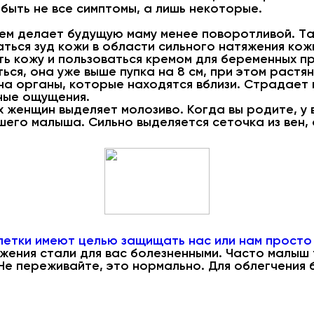
 быть не все симптомы, а лишь некоторые.
ем делает будущую маму менее поворотливой. Та
ться зуд кожи в области сильного натяжения кожи
ь кожу и пользоваться кремом для беременных п
ся, она уже выше пупка на 8 см, при этом растя
на органы, которые находятся вблизи. Страдает 
тные ощущения.
х женщин выделяет молозиво. Когда вы родите, у 
шего малыша. Сильно выделяется сеточка из вен,
летки имеют целью защищать нас или нам просто
жения стали для вас болезненными. Часто малыш
 Не переживайте, это нормально. Для облегчения 