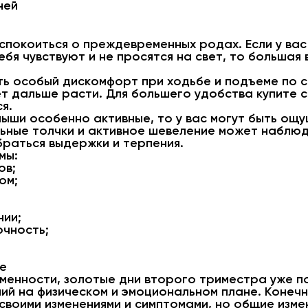
ней
спокоиться о преждевременных родах. Если у вас
бя чувствуют и не просятся на свет, то большая 
ть особый дискомфорт при ходьбе и подъеме по с
ет дальше расти. Для большего удобства купите 
я.
лыши особенно активные, то у вас могут быть ощу
льные толчки и активное шевеление может наблюд
браться выдержки и терпения.
мы:
ов;
ом;
нии;
чность;
ме
менности, золотые дни второго триместра уже п
ий на физическом и эмоциональном плане. Конеч
своими изменениями и симптомами, но общие изм