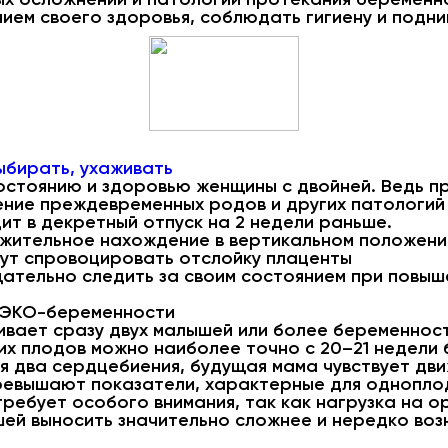
ием своего здоровья, соблюдать гигиену и подн
выбирать, ухаживать
остоянию и здоровью женщины с двойней. Ведь п
ение преждевременных родов и других патологий
т в декретный отпуск на 2 недели раньше.
жительное нахождение в вертикальном положении 
гут спровоцировать отслойку плаценты
ательно следить за своим состоянием при повы
 ЭКО-беременности
ивает сразу двух малышей или более беременнос
их плодов можно наиболее точно с 20–21 недели 
я два сердцебиения, будущая мама чувствует дви
ревышают показатели, характерные для однопло
ебует особого внимания, так как нагрузка на о
шей выносить значительно сложнее и нередко во