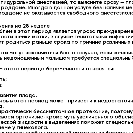
эпидуральной анестезией, то выясните сразу — пл
 роддоме. Иногда в данной услуге без наличия м
 роддоме не оказывается свободного анестезиол
ения на 28 неделе
блем в этот период является угроза преждеврем
ости шейки матки, в случае генитальных инфекций
т родиться раньше срока по причине различных 
ти могут закончиться благополучно, если женщи
ь недоношенным малышам требуется специальный
м этого периода беременности относятся:
ть;
;
звития плода.
нов в этот период может привести к недостаточн
д.
практически бессимптомное протекание, поэтому
 своем организме, кроме чуть увеличенного объе
еской жидкости в выделениях поможет специальн
еме у гинеколога.
х осложнений и патологий протекания беременн