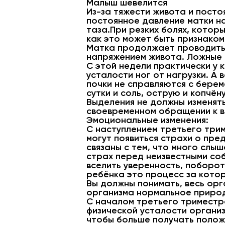
Малыш шевелится
Из-за тяжести живота и посто
постоянное давление матки на
таза.При резких болях, котор
как это может быть признако
Матка продолжает проводить
напряжением живота. Ложные 
С этой недели практически у 
усталости ног от нагрузки. А 
почки не справляются с берем
сутки и соль, острую и копчён
Выделения не должны изменять
своевременном обращении к в
Эмоциональные изменения:
С наступлением третьего трим
могут появиться страхи о пре
связаны с тем, что много слы
страх перед неизвестными соб
вселить уверенность, поборот
ребёнка это процесс за кото
Вы должны понимать, весь орг
организма нормальное природ
С началом третьего триместр
физической усталости организ
чтобы больше получать полож