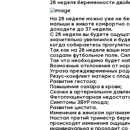
28 неделя беременности двой
На 28 неделе можно уже не бе
малыши в животе комфортно се
доходите до 37 недели.
С 28 недели вы будете ощуща
значительно увеличился и буд
когда собираетесь прогулятьс
Так как на 28 неделе ваши ма
создали футбольное поле. Си
Так что необходимо будет на
Возможные отклонения от нор
Угроза преждевременных род
Резус-конфликт матери с плод
Развитие гестоза;
Повышение сахара в крови;
Скачки в артериальном давле
Фетоплацентарная недостато
Симптомы ЗВУР плода;
Развитие цистита.
Изменения в женском организ
Настал третий триместр бере
происходят изменения ощущен
индивидуальна и проходит со 