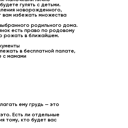
будете гулять с детьми.
мления новорожденного,
т вам избежать множества
 выбранного родильного дома.
иянок есть право по родовому
о рожать в ближайшем.
окументы
лежать в бесплатной палате,
е с мамами
лагать ему грудь — это
это. Есть ли отдельные
я тому, кто будет вас