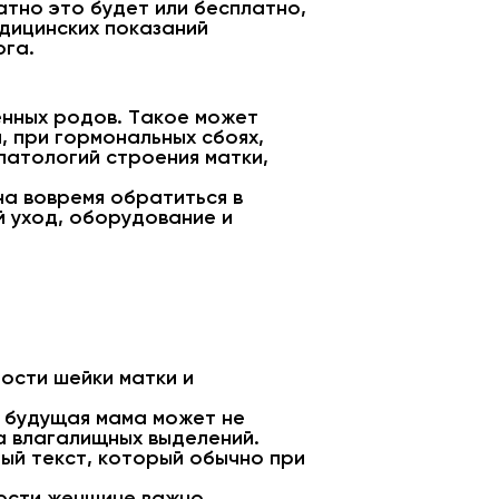
атно это будет или бесплатно,
едицинских показаний
ога.
енных родов. Такое может
, при гормональных сбоях,
патологий строения матки,
на вовремя обратиться в
 уход, оборудование и
ости шейки матки и
 будущая мама может не
ма влагалищных выделений.
ый текст, который обычно при
ости женщине важно