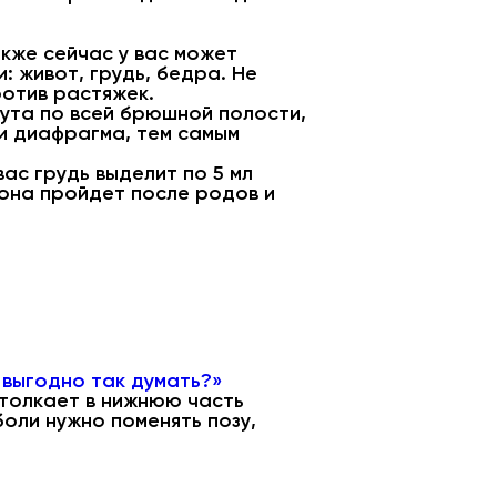
кже сейчас у вас может
: живот, грудь, бедра. Не
ротив растяжек.
нута по всей брюшной полости,
и диафрагма, тем самым
вас грудь выделит по 5 мл
 она пройдет после родов и
 выгодно так думать?»
 толкает в нижнюю часть
боли нужно поменять позу,