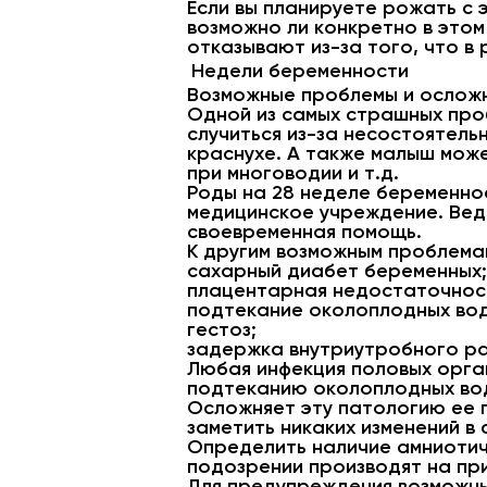
Если вы планируете рожать с 
возможно ли конкретно в этом
отказывают из-за того, что в
Недели беременности
Возможные проблемы и осложн
Одной из самых страшных про
случиться из-за несостоятельн
краснухе. А также малыш може
при многоводии и т.д.
Роды на 28 неделе беременнос
медицинское учреждение. Вед
своевременная помощь.
К другим возможным проблема
сахарный диабет беременных;
плацентарная недостаточнос
подтекание околоплодных вод
гестоз;
задержка внутриутробного ра
Любая инфекция половых орга
подтеканию околоплодных во
Осложняет эту патологию ее 
заметить никаких изменений в
Определить наличие амниотич
подозрении производят на при
Для предупреждения возможны