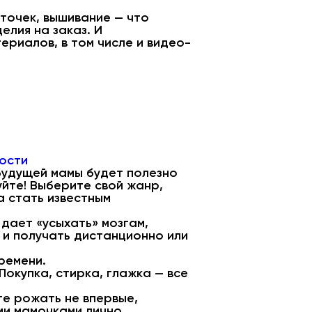
нточек, вышивание — что
елия на заказ. И
ериалов, в том числе и видео-
ости
будущей мамы будет полезно
уйте! Выберите свой жанр,
а стать известным
 дает «усыхать» мозгам,
 и получать дистанционно или
ремени.
Покупка, стирка, глажка — все
е рожать не впервые,
ми мамочками лично