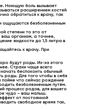
ине. Ноющую боль вызывает
вызываться расширением костей
чно обратиться к врачу, так
ни ощущаются безболезненным
лой степени то это от
о ваш организм, а точнее,
ение жидкости до 1,5 литра в
ащайтесь к врачу. При
оро будут роды. Из-за этого
анее. Страхи чаще всего
т начать беспокоить обычный
ь роды. Для того чтобы в себя
 и пойме что сейчас рождение
родить безболезненным путём.
кий процесс родов, для вашего
е чудо – ваш малыш.
эффект от постоянной
оводить свободное время так,