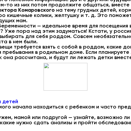
ем-то из них потом продолжите общаться, вместе 
октора Комаровского
на тему грудных детей, кор
о кишечные колики, желтушку и т. д. Это поможе
дущих мам.
я беременности — идеальное время для посещения
? Уже пора над этим задуматься! Кстати, у росс
выбирать для себя роддом. Совсем необязательн
та в нем были.
 вещи требуется взять с собой в роддом, какие д
 пребывания в родильном доме. Если планируете 
к она рассчитана, и будут ли лежать детки вмест
и детей
ого начала находиться с ребенком и часто пред
.
жем, мамой или подругой — узнайте, возможно ли 
какие нужно сдать анализы и пройти обследовани