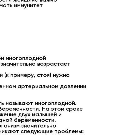
имать иммунитет
ри многоплодной
 значительно возрастает
(к примеру, стоя) нужно
шенном артериальном давлении
ть называют многоплодной.
беременности. На этом сроке
жение двух малышей и
дной беременности.
рганизм значительно
зникают следующие проблемы: