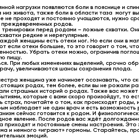
янной нагрузки появляются боли в пояснице и сп
 низ живота, также боли в области таза могут 
ые не проходят и постоянно учащаются, нужно сро
м преждевременных родов.
 тренировки перед родами – ложные схватки. О
схватки редкие и нерегулярные.
каждой женщины есть отеки ног. Но если они в ма
вот если отеки большие, то это говорит о том, чт
енностью. Убрать отеки можно, ограничив поглощ
ую пищу.
ся. При любых изменениях выделений, срочно обр
рачу, увеличиваются шансы сохранения плода.
естра женщина уже начинает осознавать, что ск
дстоящих родах, тем более, если вы не рожали р
шали страшных историй о родах. Также вас може
ытиями, которые с вами скоро произойдут, то ест
ь страх, почитайте о том, как происходят роды,
рым наблюдает не один врач и есть возможность 
анизм сейчас готовится к родом. И физиологичес
ное явление. После родов вас ждёт долгожданно
а приходят и постоянные смены настроения. Это 
ма и немного «играют» гормоны. Старайтесь, пр
ительных эмоций.