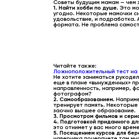
Советы будущим мамам — чем з
1. Найти хобби по душе.
Это мо
угодно. Некоторые мамочки сн
удовольствие, и подработка. 
формата. Не проблема самосто
Читайте также:
Ложноположительный тест на 
Не хотите заниматься рукоде
еще в плане «вынужденных» пр
направленность, например, фо
фотографом?
2. Самообразованием.
Например
тренирует память. Некоторые 
заочно высшее образование.
3. Просмотром фильмов и сери
4. Подготовкой приданного дл
это отнимет у вас много време
5. Посещением курсов для бер
наверняка почерпнете там мн