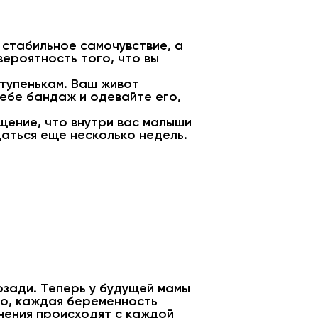
 стабильное самочувствие, а
вероятность того, что вы
тупенькам. Ваш живот
себе бандаж и одевайте его,
щение, что внутри вас малыши
аться еще несколько недель.
озади. Теперь у будущей мамы
но, каждая беременность
енения происходят с каждой