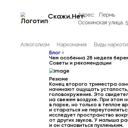
Адрес:
Пермь
Скажи.Нет
Осокинская улица, 
Алкоголизм
Наркомания
Виды наркоти
Блог
›
Чем особенна 28 неделя бере
Советы и рекомендации
Резюме
Конец второго триместра озн
начинают ощущать усталость,
головокружения. Это свидете
на свежем воздухе. При этом 
в парке, но только в теплое в
и стараться не переутомлятьс
исследует пространство вокру
от других звуков. У малыша р
и он становиться пухленьким.