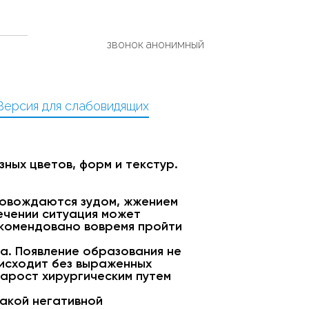
звонок анонимный
Версия для слабовидящих
ных цветов, форм и текстур.
ровождаются зудом, жжением
ечении ситуация может
екомендовано вовремя пройти
а. Появление образования не
исходит без выраженных
нарост хирургическим путем
какой негативной