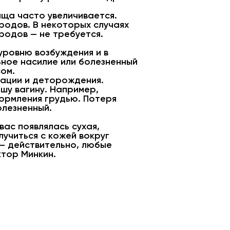
ища часто увеличивается.
родов. В некоторых случаях
родов — не требуется.
уровню возбуждения и в
ьное насилие или болезненный
сом.
уации и деторождения.
шу вагину. Например,
кормления грудью. Потеря
олезненный.
вас появлялась сухая,
учиться с кожей вокруг
 – действительно, любые
ктор Минкин.