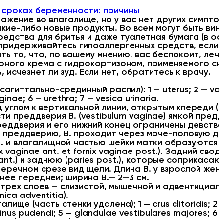
 сроках беременности: причины
ражение во влагалище, но у вас нет других симпт
акие-либо новые продукты. Во всем могут быть ви
редства для бритья и даже туалетная бумага (в о
 придерживайтесь гипоаллергенных средств, если 
ть то, что, по вашему мнению, вас беспокоит, ле
рного крема с гидрокортизоном, применяемого с
 исчезнет ли зуд. Если нет, обратитесь к врачу.
сагиттально-срединный распил): 1 — uterus; 2 — va
inae; 6 — urethra; 7 — vesica urinaria.
углом к вертикальной линии, открытым кпереди (
и преддверия В. (vestibulum vaginae) ямкой преддв
реддверия и его нижний конец ограничены девстве
 к преддверию, В. проходит через моче-половую 
 В. и влагалищной частью шейки матки образуются
 vaginae ant. et fornix vaginae post.). Задний св
ant.) и заднюю (paries post.), которые соприкас
еречном срезе вид щели. Длина В. у взрослой жен
ннее передней; ширина В.— 2—3 см.
трех слоев — слизистой, мышечной и адвентициал
nica adventitia).
галище (часть стенки удалена); 1 — crus clitoridis; 
nus pudendi; 5 — glandulae vestibulares majores; 6 