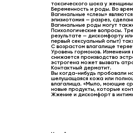
токсического шока у женщины
Беременность и роды. Во врем
Вагинальные «слезы» являются
эпизиотомия — разрез, сделан
Вагинальные роды могут такж
Психологические вопросы. Тре
результате — дискомфорту или
первый сексуальный опыт) такж
С возрастом влагалище теряе
Уровень гормонов. Изменения 
снижается производство эстро
эстрогена может вызвать атро
Контактный дерматит.
Вы когда-нибудь пробовали но
шелушащаяся кожа или полноце
влагалища. «Мыло, моющие сре
новые продукты, которые конт
Жжение и дискомфорт в интимн