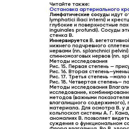
Читайте также:
Остановка артериального кро
Лимфатические сосуды
идут о
lymphatici iliaci interni) и кр
глубокие и поверхностные паховы
inguinales profundi). Сосуды 
стенка В.
Иннервируется
В. вегетативно
нижнего подчревного сплетения
нервами (nn. splanchnici pelvi
спинномозговых нервов (nn. spi
Методы исследования
Рис. 15. Первая степень — при
Рис. 16. Вторая степень—умен
Рис. 17. Третья степень —мал
Рис. 18. Четвертая степень— 
Методы исследования Влагалищ
исследование, комбинирован
методов (важными показателям
влагалищного содержимого), 
материала. Для осмотра В. у 
кольпоскоп системы А. Г. Кан
аномалиях В. позволяет видет
суждения о функциональном с
Флора влагалища. Во В. здор