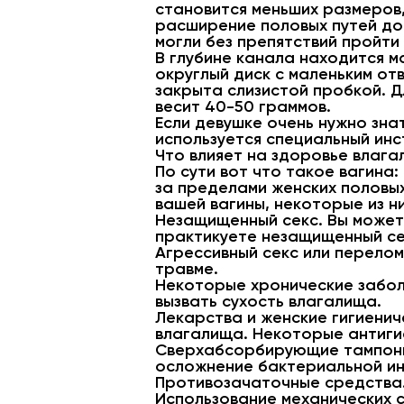
становится меньших размеров,
расширение половых путей до 
могли без препятствий пройти
В глубине канала находится м
округлый диск с маленьким от
закрыта слизистой пробкой. Дл
весит 40-50 граммов.
Если девушке очень нужно зна
используется специальный инс
Что влияет на здоровье влаг
По сути вот что такое вагина
за пределами женских половых
вашей вагины, некоторые из н
Незащищенный секс. Вы можете
практикуете незащищенный се
Агрессивный секс или перелом
травме.
Некоторые хронические забол
вызвать сухость влагалища.
Лекарства и женские гигиени
влагалища. Некоторые антиги
Сверхабсорбирующие тампоны 
осложнение бактериальной ин
Противозачаточные средства.
Использование механических 