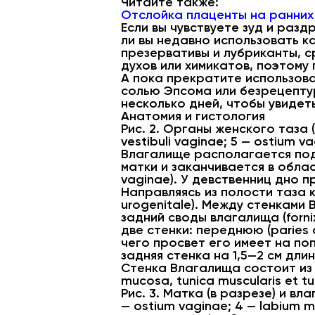
Читайте также:
Отслойка плаценты на ранних
Если вы чувствуете зуд и разд
ли вы недавно использовать к
презервативы и лубриканты, с
духов или химикатов, поэтому
А пока прекратите использова
солью Эпсома или безрецепту
несколько дней, чтобы увидеть,
Анатомия и гистология
Рис. 2. Органы женского таза (
vestibuli vaginae; 5 — ostium vag
Влагалище располагается под 
матки и заканчивается в област
vaginae). У девственниц дно п
Направляясь из полости таза
urogenitale). Между стенками
задний своды влагалища (fornix
две стенки: переднюю (paries 
чего просвет его имеет на поп
задняя стенка на 1,5—2 см дли
Стенка Влагалища состоит из 
mucosa, tunica muscularis et tu
Рис. 3. Матка (в разрезе) и вла
— ostium vaginae; 4 — labium mi