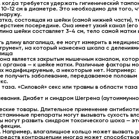
 когда требуется удержать гигиенический тампо
10-12 см в диаметре. Это необходимо для того, 
 наружу.
атка, состоящая из шейки (самой нижней части), 
верстием посередине. Она имеет узкий канал (его
ина шейки составляет 3-4 см, тело самой матки и
ть длину влагалища, ее могут измерить в медицин
трумент, на который нанесена шкала с делениями
алища
: она является закрытым мышечным каналом, кото
 органов — к шейке матки. Различные факторы мо
их модифицируемые, а некоторые нет. Например:
 получить заболевание, передаваемое половым п
кс.
 таза. «Силовой» секс или травмы в области таза
евания. Диабет и синдром Шегрена (аутоиммунно
ческие товары. Длительное применение антибиот
стаминные препараты могут вызывать сухость вл
могут развить синдром токсического шока — это
фекции.
 Например, влагалищное кольцо может вызвать 
средств контрацепции иногда может способствов