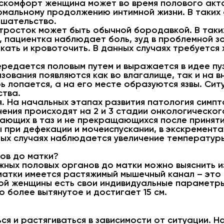
комфорт женщина может во время полового акта. 
рмальному продолжению интимной жизни. В таких
ешательство.
тросток может быть обычной бородавкой. В таки
, пациентка наблюдает боль, зуд в проблемной з
екать и кровоточить. В данных случаях требуется
ередается половым путем и выражается в идее пу
ования появляются как во влагалище, так и на 
ь лопается, а на его месте образуются язвы. Сит
ства.
. На начальных этапах развития патология симпт
ения происходят на 2 и 3 стадии онкологическог
дающих в таз и не прекращающихся после принят
при дефекации и мочеиспускании, в экскремента
рых случаях наблюдается увеличение температур
ров до матки?
жных половых органов до матки можно выяснить 
матки имеется растяжимый мышечный канал – это 
ждой женщины есть свои индивидуальные параметр
но более вытянутое и достигает 15 см.
ся и растягиваться в зависимости от ситуации. Н