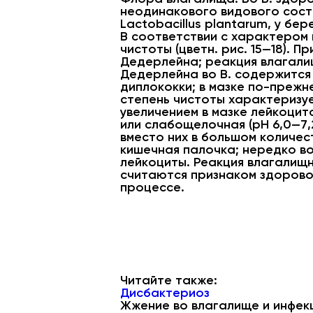
неодинакового видового соста
Lactobacillus plantarum, у бер
В соответствии с характером
чистоты (цветн. рис. 15—18). 
Дедерлейна; реакция влагалищ
Дедерлейна во В. содержится
диплококки; в мазке по-прежне
степень чистоты характеризу
увеличением в мазке лейкоци
или слабощелочная (pH 6,0—7,
вместо них в большом количе
кишечная палочка; нередко в
лейкоциты. Реакция влагалищн
считаются признаком здоровог
процессе.
Читайте также:
Дисбактериоз
Жжение во влагалище и инфек