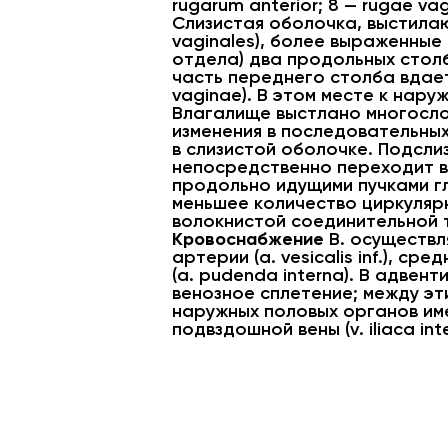
rugarum anterior; 8 — rugae vagin
Слизистая оболочка, выстилаю
vaginales), более выраженные 
отдела) два продольных столба
часть переднего столба вдаетс
vaginae). В этом месте к нар
Влагалище выстлано многосл
изменения в последовательных
в слизистой оболочке. Подсли
непосредственно переходит в
продольно идущими пучками г
меньшее количество циркуляр
волокнистой соединительной 
Кровоснабжение
В. осуществл
артерии (a. vesicalis inf.), с
(a. pudenda interna). В адве
венозное сплетение; между эт
наружных половых органов име
подвздошной вены (v. iliaca inte