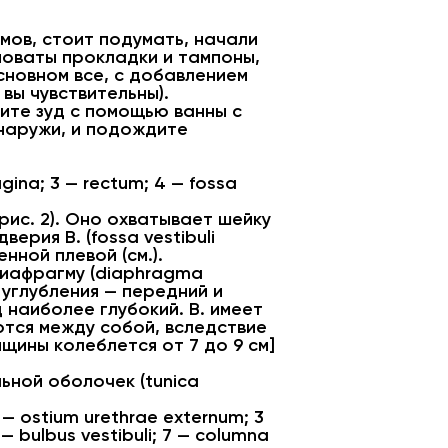
омов, стоит подумать, начали
новаты прокладки и тампоны,
сновном все, с добавлением
вы чувствительны).
чите зуд с помощью ванны с
наружи, и подождите
gina; 3 — rectum; 4 — fossa
рис. 2). Оно охватывает шейку
ерия В. (fossa vestibuli
нной плевой (см.).
диафрагму (diaphragma
 углубления — передний и
од наиболее глубокий. В. имеет
аются между собой, вследствие
щины колеблется от 7 до 9 см]
ьной оболочек (tunica
2 — ostium urethrae externum; 3
— bulbus vestibuli; 7 — columna