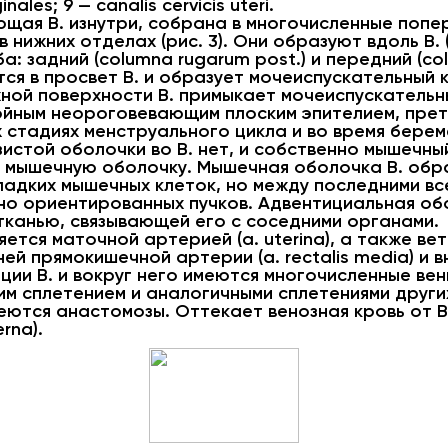
ales; 9 — canalis cervicis uteri.
щая В. изнутри, собрана в многочисленные попе
в нижних отделах (рис. 3). Они образуют вдоль В.
: задний (columna rugarum post.) и передний (col
я в просвет В. и образует мочеиспускательный киль
ужной поверхности В. примыкает мочеиспускательн
ойным неороговевающим плоским эпителием, пре
 стадиях менструального цикла и во время бере
зистой оболочки во В. нет, и собственно мышечны
 мышечную оболочку. Мышечная оболочка В. обр
ладких мышечных клеток, но между последними вс
но ориентированных пучков. Адвентициальная об
тканью, связывающей его с соседними органами.
яется маточной артерией (a. uterina), а также в
редней прямокишечной артерии (а. rectalis media) 
нтиции В. и вокруг него имеются многочисленные 
им сплетением и аналогичными сплетениями други
ются анастомозы. Оттекает венозная кровь от В.
rna).