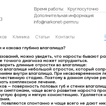
Время работы:
Круглосуточно
Дополнительная информация:
53
info@narkonet-perm.ru
ков
Клиника
Статьи
Контакты
и и какова глубина влагалища?
зований, можно увидеть, что наросты бывают раз
е точного диагноза может затрудниться.
оворить длинные отростки во влагалище:
во влагалище небольшой отросток, который соп
ениями внутри влагалища. При несвоевременном л
качественную стадию. Поэтому в данном случае р
чать комплексное лечение.
ов — поверхность половых губ и стенки влагалищ
и симптомами, чаще всего развитие нароста про
углую форму и мягкую консистенцию. Удаляется 
ания.
 появляются спонтанно и чаще всего не дают ни