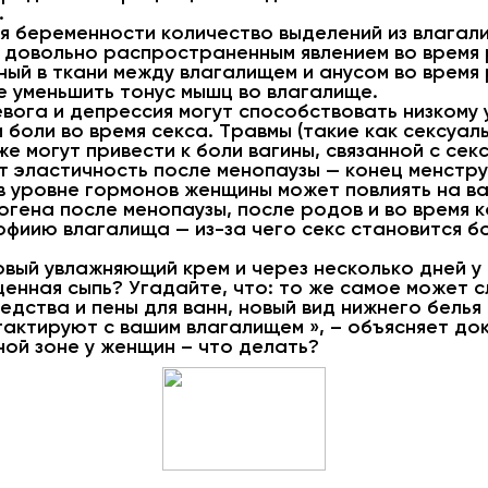
.
я беременности количество выделений из влагал
 довольно распространенным явлением во время 
ный в ткани между влагалищем и анусом во время 
е уменьшить тонус мышц во влагалище.
вога и депрессия могут способствовать низкому 
 боли во время секса. Травмы (такие как сексуал
е могут привести к боли вагины, связанной с сек
т эластичность после менопаузы — конец менстр
в уровне гормонов женщины может повлиять на ва
гена после менопаузы, после родов и во время 
фиию влагалища — из-за чего секс становится б
вый увлажняющий крем и через несколько дней у 
нная сыпь? Угадайте, что: то же самое может сл
дства и пены для ванн, новый вид нижнего белья
актируют с вашим влагалищем », – объясняет до
ой зоне у женщин – что делать?