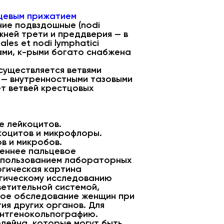
ьцевым прижатием
ние подвздошные (nodi
 нижней трети и преддверия — в
ales et nodi lymphatici
рами, к-рыми богато снабжена
существляется ветвями
я — внутренностными тазовыми
чет ветвей крестцовых
е лейкоцитов.
йкоцитов и микрофлоры.
в и микробов.
реннее пальцевое
спользованием лабораторных
огическая картина
огическому исследованию
ветительной системой,
ское обследование женщин при
ия других органов. Для
ентгенокольпографию.
лейна, которые могут быть