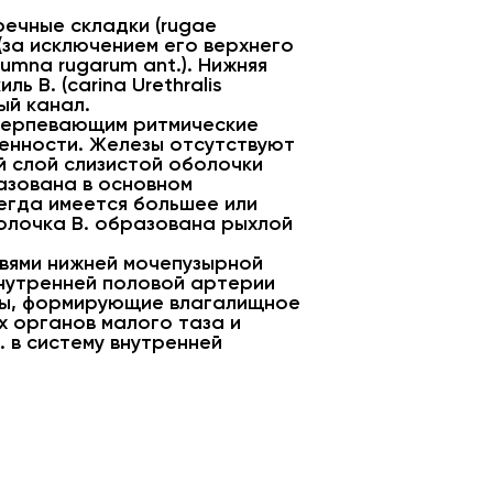
речные складки (rugae
 (за исключением его верхнего
umna rugarum ant.). Нижняя
 В. (carina Urethralis
ый канал.
терпевающим ритмические
менности. Железы отсутствуют
й слой слизистой оболочки
азована в основном
егда имеется большее или
олочка В. образована рыхлой
етвями нижней мочепузырной
и внутренней половой артерии
вены, формирующие влагалищное
х органов малого таза и
 в систему внутренней