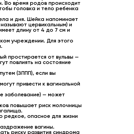
н. Во время родов происходит
чтобы головка и тело ребенка
тела и дня. Шейка напоминает
 называют цервикальным) и
меет длину от 4 до 7 см и
ском учреждении. Для этого
.
рый простирается от вульвы —
гут повлиять на состояние
утем (ЗППП), если вы
 могут привести к вагинальной
е заболевание) — может
иков повышает риск молочницы
агалища.
 редкое, опасное для жизни
раздражение вагины.
ать риску развития синдрома