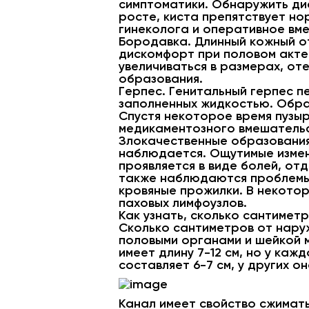
симптоматики. Обнаружить дис
росте, киста препятствует но
гинеколога и оперативное вм
Бородавка. Длинный кожный о
дискомфорт при половом акте
увеличиваться в размерах, от
образования.
Герпес. Генитальный герпес п
заполненных жидкостью. Образ
Спустя некоторое время пузыр
медикаментозного вмешатель
Злокачественные образования
наблюдается. Ощутимые измен
проявляется в виде болей, от
также наблюдаются проблемы 
кровяные прожилки. В некото
паховых лимфоузлов.
Как узнать, сколько сантимет
Сколько сантиметров от нару
половыми органами и шейкой 
имеет длину 7-12 см, но у ка
составляет 6-7 см, у других о
Канал имеет свойство сжимать