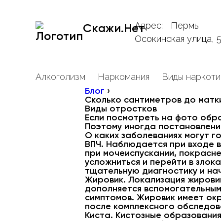
Адрес:
Пермь
Скажи.Нет
Осокинская улица, 
Алкоголизм
Наркомания
Виды наркоти
Блог
›
Сколько сантиметров до матк
Виды отростков
Если посмотреть на фото обра
Поэтому иногда постановлени
О каких заболеваниях могут г
ВПЧ. Наблюдается при входе 
при мочеиспускании, покрасн
усложниться и перейти в зло
тщательную диагностику и на
Жировик. Локализация жировик
дополняется вспомогательным
симптомов. Жировик имеет окр
после комплексного обследов
Киста. Кистозные образования