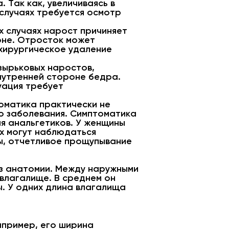
Так как, увеличиваясь в
 случаях требуется осмотр
х случаях нарост причиняет
оне. Отросток может
 хирургическое удаление
зырьковых наростов,
внутренней стороне бедра.
уация требует
оматика практически не
о заболевания. Симптоматика
ия анальгетиков. У женщины
х могут наблюдаться
ы, отчетливое прощупывание
из анатомии. Между наружными
влагалище. В среднем он
ы. У одних длина влагалища
апример, его ширина