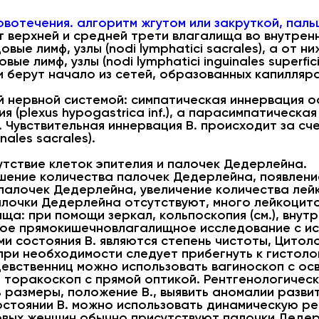
вотечения. алгоритм жгутом или закруткой, пал
т верхней и средней трети влагалища во внутрен
естцовые лимф, узлы (nodi lymphatici sacrales), а от
е лимф, узлы (nodi lymphatici inguinales superfici
эти берут начало из сетей, образованных капилля
й нервной системой: симпатическая иннервация о
 (plexus hypogastrica inf.), а парасимпатическа
ni). Чувствительная иннервация В. происходит за с
nales sacrales).
сутствие клеток эпителия и палочек Дедерлейна.
ьшение количества палочек Дедерлейна, появлени
о палочек Дедерлейна, увеличение количества ле
палочки Дедерлейна отсутствуют, много лейкоцито
а: при помощи зеркал, кольпоскопия (см.), внут
ное прямокишечновлагалищное исследование с и
и состояния В. являются степень чистоты, Цитол
при необходимости следует прибегнуть к гистол
девственниц можно использовать вагиноскоп с ос
а, торакоскоп с прямой оптикой. Рентгенологиче
ь размеры, положение В., выявить аномалии развит
остоянии В. можно использовать динамическую р
овых женщин обычно присутствуют палочки Дедер