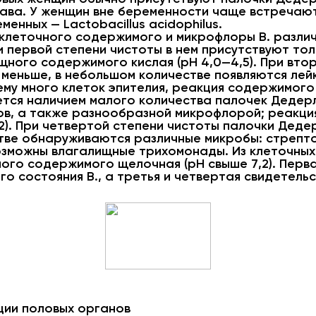
ва. У женщин вне беременности чаще встречаются
еменных — Lactobacillus acidophilus.
 клеточного содержимого и микрофлоры В. различ
При первой степени чистоты в нем присутствуют то
ного содержимого кислая (pH 4,0—4,5). При вто
 меньше, в небольшом количестве появляются ле
му много клеток эпителия, реакция содержимого В
ется наличием малого количества палочек Дедер
тов, а также разнообразной микрофлорой; реакци
2). При четвертой степени чистоты палочки Дедер
стве обнаруживаются различные микробы: стрепто
озможны влагалищные трихомонады. Из клеточны
ого содержимого щелочная (pH свыше 7,2). Перва
о состояния В., а третья и четвертая свидетель
ции половых органов