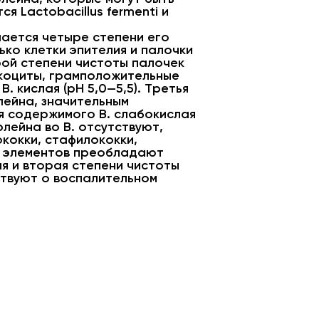
 Lactobacillus fermenti и
ается четыре степени его
лько клетки эпителия и палочки
рой степени чистоты палочек
йкоциты, грамположительные
. кислая (pH 5,0—5,5). Третья
лейна, значительным
я содержимого В. слабокислая
лейна во В. отсутствуют,
кокки, стафилококки,
х элементов преобладают
я и вторая степени чистоты
ствуют о воспалительном