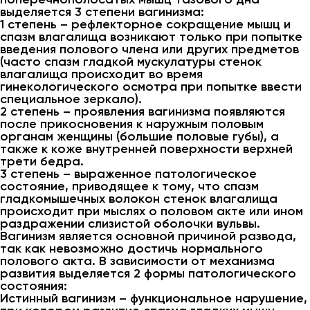
выделяется 3 степени вагинизма:
1 степень – рефлекторное сокращение мышц и
спазм влагалища возникают только при попытке
введения полового члена или других предметов
(часто спазм гладкой мускулатуры стенок
влагалища происходит во время
гинекологического осмотра при попытке ввести
специальное зеркало).
2 степень – проявления вагинизма появляются
после прикосновения к наружным половым
органам женщины (большие половые губы), а
также к коже внутренней поверхности верхней
трети бедра.
3 степень – выраженное патологическое
состояние, приводящее к тому, что спазм
гладкомышечных волокон стенок влагалища
происходит при мыслях о половом акте или ином
раздражении слизистой оболочки вульвы.
Вагинизм является основной причиной развода,
так как невозможно достичь нормального
полового акта. В зависимости от механизма
развития выделяется 2 формы патологического
состояния:
Истинный вагинизм – функциональное нарушение,