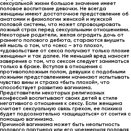
сексуальной жизни большое значение имеет
половое воспитание девочки. Не всегда
женщины имеют достаточное представление об
анатомии и физиологии женской и мужской
половой системы, что может спровоцировать
ложный страх перед сексуальными отношениями.
Некоторые родители, желая оградить дочь от
раннего полового дебюта, стараются внушить
ей мысль о том, что «секс – это плохо»,
«удовольствие от секса получают только плохие
женщины» и так далее. Не меньший вред наносят
заверения о том, что сексом следует заниматься
только в браке. Вступая в отношения с
противоположным полом, девушки с подобными
ложными представлениями начинают испытывать
чувство вины и страха «быть плохой», что
способствует развитию вагинизма.
Представители некоторых религиозных
конфессий воспитывают своих детей в стиле
негативного отношения к сексу. Если женщина
считает сексуальную связь грехом, ее психика
будет подсознательно «защищаться» от соития с
помощью вагинизма.
Причиной вагинизма может быть неопытность
полового партнера или его чрезмерная половая