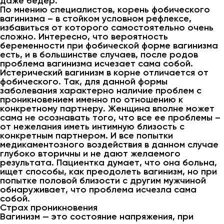
даже бедер.
По мнению специалистов, корень фобического
вагинизма – в стойком условном рефлексе,
избавиться от которого самостоятельно очень
сложно. Интересно, что вероятность
беременности при фобической форме вагинизма
есть, и в большинстве случаев, после родов
проблема вагинизма исчезает сама собой.
Истерический вагинизм в корне отличается от
фобического. Так, для данной формы
заболевания характерно наличие проблем с
проникновением именно по отношению к
конкретному партнеру. Женщина вполне может
сама не осознавать того, что все ее проблемы –
от нежелания иметь интимную близость с
конкретным партнером. И все попытки
медикаментозного воздействия в данном случае
глубоко вторичны и не дают желаемого
результата. Пациентка думает, что она больна,
ищет способы, как преодолеть вагинизм, но при
попытке половой близости с другим мужчиной
обнаруживает, что проблема исчезла сама
собой.
Страх проникновения
Вагинизм — это состояние напряжения, при