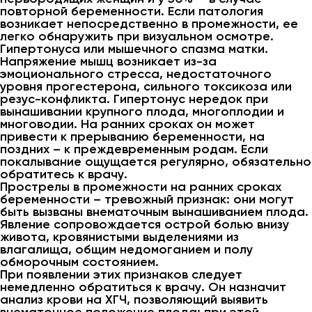
повторной беременности. Если патология
возникает непосредственно в промежности, ее
легко обнаружить при визуальном осмотре.
Гипертонуса или мышечного спазма матки.
Напряжение мышц возникает из-за
эмоционального стресса, недостаточного
уровня прогестерона, сильного токсикоза или
резус-конфликта. Гипертонус нередок при
вынашивании крупного плода, многоплодии и
многоводии. На ранних сроках он может
привести к прерыванию беременности, на
поздних – к преждевременным родам. Если
покалывание ощущается регулярно, обязательно
обратитесь к врачу.
Прострелы в промежности на ранних сроках
беременности – тревожный признак: они могут
быть вызваны внематочным вынашиванием плода.
Явление сопровождается острой болью внизу
живота, кровянистыми выделениями из
влагалища, общим недомоганием и полу
обморочным состоянием.
При появлении этих признаков следует
немедленно обратиться к врачу. Он назначит
анализ крови на ХГЧ, позволяющий выявить