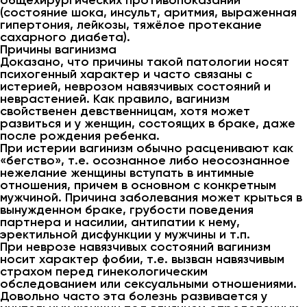
общехирургических противопоказаний
(состояние шока, инсульт, аритмия, выраженная
гипертония, лейкозы, тяжёлое протекание
сахарного диабета).
Причины вагинизма
Доказано, что причины такой патологии носят
психогенный характер и часто связаны с
истерией, неврозом навязчивых состояний и
неврастенией. Как правило, вагинизм
свойственен девственницам, хотя может
развиться и у женщин, состоящих в браке, даже
после рождения ребенка.
При истерии вагинизм обычно расценивают как
«бегство», т.е. осознанное либо неосознанное
нежелание женщины вступать в интимные
отношения, причем в основном с конкретным
мужчиной. Причина заболевания может крыться в
вынужденном браке, грубости поведения
партнера и насилии, антипатии к нему,
эректильной дисфункции у мужчины и т.п.
При неврозе навязчивых состояний вагинизм
носит характер фобии, т.е. вызван навязчивым
страхом перед гинекологическим
обследованием или сексуальными отношениями.
Довольно часто эта болезнь развивается у