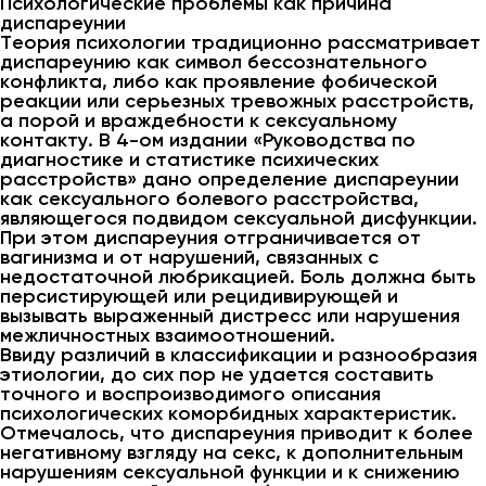
Психологические проблемы как причина
диспареунии
Теория психологии традиционно рассматривает
диспареунию как символ бессознательного
конфликта, либо как проявление фобической
реакции или серьезных тревожных расстройств,
а порой и враждебности к сексуальному
контакту. В 4-ом издании «Руководства по
диагностике и статистике психических
расстройств» дано определение диспареунии
как сексуального болевого расстройства,
являющегося подвидом сексуальной дисфункции.
При этом диспареуния отграничивается от
вагинизма и от нарушений, связанных с
недостаточной любрикацией. Боль должна быть
персистирующей или рецидивирующей и
вызывать выраженный дистресс или нарушения
межличностных взаимоотношений.
Ввиду различий в классификации и разнообразия
этиологии, до сих пор не удается составить
точного и воспроизводимого описания
психологических коморбидных характеристик.
Отмечалось, что диспареуния приводит к более
негативному взгляду на секс, к дополнительным
нарушениям сексуальной функции и к снижению