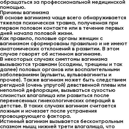
обращаться за профессиональной медицинской
помощью.
Причины вагинизма
В основе вагинизма чаще всего обнаруживается
тяжелая психическая травма, полученная при
первом половом контакте или в течение первых
дней начала половой жизни.
Как правило, половые органы женщин с
вагинизмом сформированы правильно и не имеют
анатомических отклонений в развитии. В этом
случае говорят об истинном вагинизме.
В некоторых случаях симптомы вагинизма
вызываются травмами (ссадины, трещины и так
далее) половых органов или воспалительными
заболеваниями (вульвиты, вульвовагиниты и
прочее). Также вагинизм может быть следствием
регидной (очень упругой) девственной плевы или
неполной дефлорации, вызываться сухостью
слизистых влагалища или развиться после
перенесенных гинекологических операций в
детстве. В таких случаях вагинизм считается
ложным и исчезает после устранения
провоцирующего фактора.
Истинный вагинизм вызывается бесконтрольным
спазмом мышц нижней трети влагалища, что