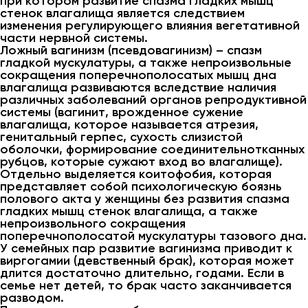
при котором развитие спазма гладких мышц
стенок влагалища является следствием
изменения регулирующего влияния вегетативной
части нервной системы.
Ложный вагинизм (псевдовагинизм) – спазм
гладкой мускулатуры, а также непроизвольные
сокращения поперечнополосатых мышц дна
влагалища развиваются вследствие наличия
различных заболеваний органов репродуктивной
системы (вагинит, врожденное сужение
влагалища, которое называется атрезия,
генитальный герпес, сухость слизистой
оболочки, формирование соединительнотканных
рубцов, которые сужают вход во влагалище).
Отдельно выделяется коитофобия, которая
представляет собой психологическую боязнь
полового акта у женщины без развития спазма
гладких мышц стенок влагалища, а также
непроизвольного сокращения
поперечнополосатой мускулатуры тазового дна.
У семейных пар развитие вагинизма приводит к
виргогамии (девственный брак), которая может
длится достаточно длительно, годами. Если в
семье нет детей, то брак часто заканчивается
разводом.