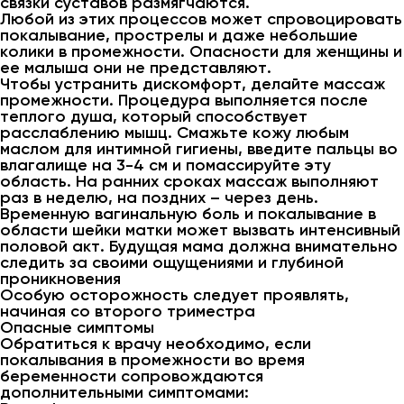
связки суставов размягчаются.
Любой из этих процессов может спровоцировать
покалывание, прострелы и даже небольшие
колики в промежности. Опасности для женщины и
ее малыша они не представляют.
Чтобы устранить дискомфорт, делайте массаж
промежности. Процедура выполняется после
теплого душа, который способствует
расслаблению мышц. Смажьте кожу любым
маслом для интимной гигиены, введите пальцы во
влагалище на 3-4 см и помассируйте эту
область. На ранних сроках массаж выполняют
раз в неделю, на поздних – через день.
Временную вагинальную боль и покалывание в
области шейки матки может вызвать интенсивный
половой акт. Будущая мама должна внимательно
следить за своими ощущениями и глубиной
проникновения
Особую осторожность следует проявлять,
начиная со второго триместра
Опасные симптомы
Обратиться к врачу необходимо, если
покалывания в промежности во время
беременности сопровождаются
дополнительными симптомами: