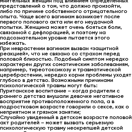
мнительных женщин под влиянием определенных
представлений о том, что должно произойти,
либо по причине собственного отрицательного
опыта. Чаще всего вагинизм возникает после
первого полового акта или его неудачной
попытки. Женщина может очень бояться боли,
связанной с дефлорацией, и поэтому на
подсознательном уровне пытается этого
избежать.
При неврастении вагинизм вызван «защитной
реакцией», что не связано со страхом перед
половой близостью. Подобный симптом нередко
характерен других соматическим заболеваниям,
например, тиреотоксикозу и травматической
церебрастении, нередко корни проблемы уходят
глубоко в детство. Возможными причинами
психологической травмы могут быть:
Пуританское воспитание – когда родители с
раннего детства внушали девочке негативное
восприятие противоположенного пола, а в
подростковом возрасте говорили о сексе, как о
неприятном и грязном занятии;
Случайно увиденный в детском возрасте половой
акт родителей – может вызвать серьезную
психологическую травму неокрепшей детской