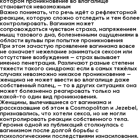
котором проникновение во влагалище
становится невозможным
Важно понимать, что речь идёт о рефлекторной
реакции, которую сложно отследить и тем более
контролировать. Вагинизм может
сопровождаться чувством страха, напряжением
мышц тазового дна, болезненными ощущениями в
области вульвы при попытке проникновения
При этом зачастую проявление вагинизма вовсе
не означает нежелание заниматься сексом или
отсутствие возбуждения — страх вызывает
именно пенетрация. Различают разные степени
тяжести такого синдрома: если в самых тяжёлых
случаях невозможно никакое проникновение —
женщина не может ввести во влагалище даже
собственный палец, — то в других ситуациях она
может болезненно реагировать только на
какой-то один вид проникновения.
Женщины, вылечившиеся от вагинизма и
рассказавшие об этом в Cosmopolitan и Jezebel,
признавались, что хотели секса, но не могли
контролировать реакции собственного тела.
Героиня одной из публикаций столкнулась с
вагинизмом после долгой борьбы с
психологическими последствиями изнасилования.