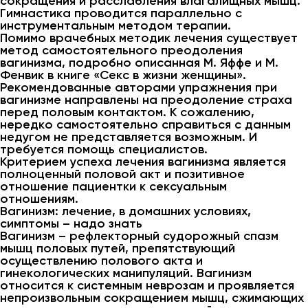
сокращения и расслабления влагалищных мышц.
Гимнастика проводится параллельно с
инструментальным методом терапии.
Помимо врачебных методик лечения существует
метод самостоятельного преодоления
вагинизма, подробно описанная М. Яффе и М.
Фенвик в книге «Секс в жизни женщины».
Рекомендованные авторами упражнения при
вагинизме направлены на преодоление страха
перед половым контактом. К сожалению,
нередко самостоятельно справиться с данным
недугом не представляется возможным. И
требуется помощь специалистов.
Критерием успеха лечения вагинизма является
полноценный половой акт и позитивное
отношение пациентки к сексуальным
отношениям.
Вагинизм: лечение, в домашних условиях,
симптомы – надо знать
Вагинизм – рефлекторный судорожный спазм
мышц половых путей, препятствующий
осуществлению полового акта и
гинекологических манипуляций. Вагинизм
относится к системным неврозам и проявляется
непроизвольным сокращением мышц, сжимающих