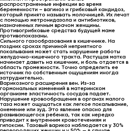
распространенные инфекции во время
беременности – вагиноз и грибковый кандидоз,
который принято называть молочницей. Их лечат
с помощью метронидазола и антибиотиков,
назначенных личным врачом женщины.
Противогрибковые средства будущей маме
противопоказаны.
Сильного газообразования в кишечнике. На
поздних сроках причиной неприятного
покалывания может стать нарушение работы
желудочно-кишечного тракта. Растущая матка
начинает давить на кишечник, и боль отдается в
область промежности. Точно определить ее
источник по собственным ощущениям иногда
затруднительно.
Варикозного расширения вен. Из-за
гормональных изменений в материнском
организме эластичность сосудов падает.
Нарушение кровообращения в органах малого
таза может ощущаться как легкое покалывание,
онемение или зуд. Это явление опасно для
развивающегося ребенка, так как нередко
приводит к внутренним кровотечениям и
гипоксии. Тазовый варикоз наблюдается у 30%
первородящих женщин и у 50% — в случае