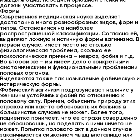
должны участвовать в процессе.
Формы
Современная медицинская наука выделяет
достаточно много разнообразных видов, форм и
типов. Остановимся на наиболее
распространенной классификации. Согласно ей,
выделяют ложную и истинную формы вагинизма. В
первом случае, имеет место не столько
физиологическая проблема, сколько ее
психологическая причина – невроз, фобия и т.д.
Во втором же – мы имеем дело с конкретными
анатомическими и функциональными проблемами
половых органов.
Выделяются также так называемые фобическую и
истерическую формы.
Фобический вагинизм подразумевает наличие у
женщины устойчивых фобий по отношению к
половому акту. Причем, объяснить природу этих
страхов или как-то обосновать их больная в
большинстве случаев не может. Более того,
пациентка понимает, что ее страхи совершенно
не обоснованны, но поделать с ними ничего не
может. Попытка полового акт в данном случае
заканчивается смыканием мышц влагалища или