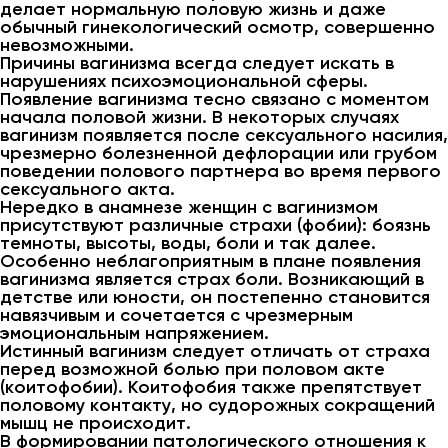
делает нормальную половую жизнь и даже
обычный гинекологический осмотр, совершенно
невозможными.
Причины вагинизма всегда следует искать в
нарушениях психоэмоциональной сферы.
Появление вагинизма тесно связано с моментом
начала половой жизни. В некоторых случаях
вагинизм появляется после сексуального насилия,
чрезмерно болезненной дефлорации или грубом
поведении полового партнера во время первого
сексуального акта.
Нередко в анамнезе женщин с вагинизмом
присутствуют различные страхи (фобии): боязнь
темноты, высоты, воды, боли и так далее.
Особенно неблагоприятным в плане появления
вагинизма является страх боли. Возникающий в
детстве или юности, он постепенно становится
навязчивым и сочетается с чрезмерным
эмоциональным напряжением.
Истинный вагинизм следует отличать от страха
перед возможной болью при половом акте
(коитофобии). Коитофобия также препятствует
половому контакту, но судорожных сокращений
мышц не происходит.
В формировании патологического отношения к