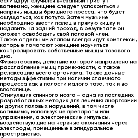
если вдруг случился внезапный приступ
вагинизма, женщине следует успокоиться и
напрячь мышцы брюшного пресса, что будет
ощущаться, как потуга. Затем мужчине
необходимо ввести палец в прямую кишку и
надавить на задний проход, в результате он
сможет освободить свой половой член.
Также отдельным этапом всегда идут комплексы,
которые помогают женщине научиться
контролировать собственные мышцы тазового
дна.
Физиотерапия, действие которой направлено на
расслабление мышц промежности, а также
релаксацию всего организма. Также данные
методы эффективны при наличии спаечного
процесса как в полости малого таза, так и во
влагалище.
Стимуляция спинного мозга – одна из последних
разработанных методик для лечения аноргазмии
и других половых нарушений, в том числе
вагинизма, используя не препараты или
упражнения, а электрические импульсы,
воздействующие на нервные окончания через
электроды, помещенные в эпидуральное
пространство.