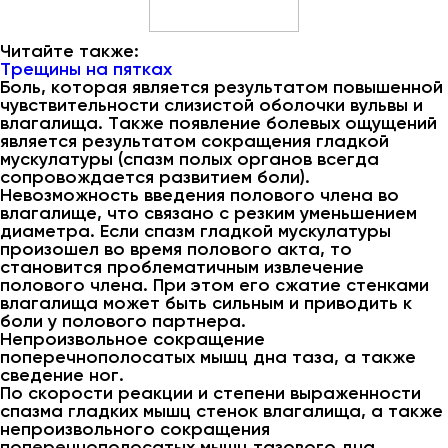
Читайте также:
Трещины на пятках
Боль, которая является результатом повышенной
чувствительности слизистой оболочки вульвы и
влагалища. Также появление болевых ощущений
является результатом сокращения гладкой
мускулатуры (спазм полых органов всегда
сопровождается развитием боли).
Невозможность введения полового члена во
влагалище, что связано с резким уменьшением
диаметра. Если спазм гладкой мускулатуры
произошел во время полового акта, то
становится проблематичным извлечение
полового члена. При этом его сжатие стенками
влагалища может быть сильным и приводить к
боли у полового партнера.
Непроизвольное сокращение
поперечнополосатых мышц дна таза, а также
сведение ног.
По скорости реакции и степени выраженности
спазма гладких мышц стенок влагалища, а также
непроизвольного сокращения
поперечнополосатых мышц тазового дна