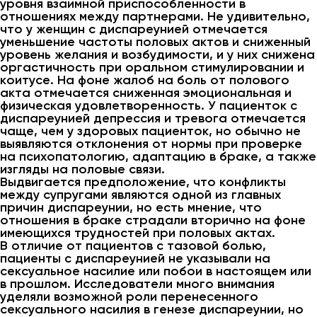
уровня взаимной приспособленности в
отношениях между партнерами. Не удивительно,
что у женщин с диспареунией отмечается
уменьшение частоты половых актов и сниженный
уровень желания и возбудимости, и у них снижена
оргастичность при оральном стимулировании и
коитусе. На фоне жалоб на боль от полового
акта отмечается сниженная эмоциональная и
физическая удовлетворенность. У пациенток с
диспареунией депрессия и тревога отмечается
чаще, чем у здоровых пациенток, но обычно не
выявляются отклонения от нормы при проверке
на психопатологию, адаптацию в браке, а также
изгляды на половые связи.
Выдвигается предположение, что конфликты
между супругами являются одной из главных
причин диспареунии, но есть мнение, что
отношения в браке страдали вторично на фоне
имеющихся трудностей при половых актах.
В отличие от пациентов с тазовой болью,
пациенты с диспареунией не указывали на
сексуальное насилие или побои в настоящем или
в прошлом. Исследователи много внимания
уделяли возможной роли перенесенного
сексуального насилия в генезе диспареунии, но