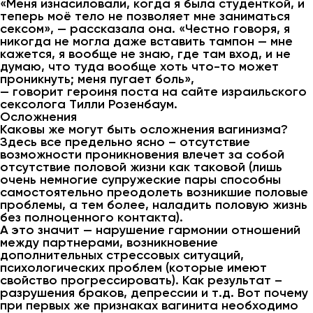
«Меня изнасиловали, когда я была студенткой, и
теперь моё тело не позволяет мне заниматься
сексом», — рассказала она. «Честно говоря, я
никогда не могла даже вставить тампон — мне
кажется, я вообще не знаю, где там вход, и не
думаю, что туда вообще хоть что-то может
проникнуть; меня пугает боль»,
— говорит героиня поста на сайте израильского
сексолога Тилли Розенбаум.
Осложнения
Каковы же могут быть осложнения вагинизма?
Здесь все предельно ясно – отсутствие
возможности проникновения влечет за собой
отсутствие половой жизни как таковой (лишь
очень немногие супружеские пары способны
самостоятельно преодолеть возникшие половые
проблемы, а тем более, наладить половую жизнь
без полноценного контакта).
А это значит — нарушение гармонии отношений
между партнерами, возникновение
дополнительных стрессовых ситуаций,
психологических проблем (которые имеют
свойство прогрессировать). Как результат –
разрушения браков, депрессии и т.д. Вот почему
при первых же признаках вагинита необходимо