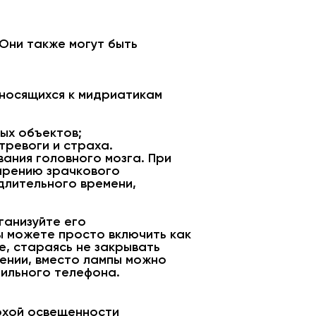
Они также могут быть
тносящихся к мидриатикам
ых объектов;
тревоги и страха.
ания головного мозга. При
ширению зрачкового
длительного времени,
ганизуйте его
ы можете просто включить как
е, стараясь не закрывать
щении, вместо лампы можно
ильного телефона.
лохой освещенности