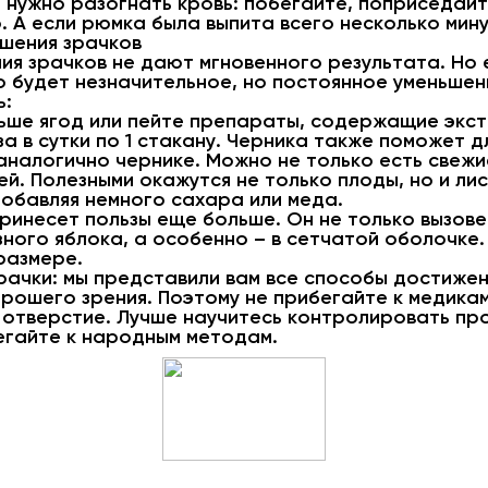
 нужно разогнать кровь: побегайте, поприседайт
 А если рюмка была выпита всего несколько мину
шения зрачков
я зрачков не дают мгновенного результата. Но е
 будет незначительное, но постоянное уменьшен
ь:
льше ягод или пейте препараты, содержащие экст
за в сутки по 1 стакану. Черника также поможет д
 аналогично чернике. Можно не только есть свежи
й. Полезными окажутся не только плоды, но и лис
 добавляя немного сахара или меда.
ринесет пользы еще больше. Он не только вызовет
ного яблока, а особенно – в сетчатой оболочке.
размере.
зрачки: мы представили вам все способы достижен
орошего зрения. Поэтому не прибегайте к медика
е отверстие. Лучше научитесь контролировать пр
егайте к народным методам.