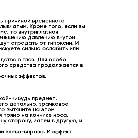
ть причиной временного
ывчатым. Кроме того, если вы
ме, то внутриглазная
меньшению давлению внутри
дут страдать от гипоксии. И
искуете сильно ослабить или
дства в глаз. Для особо
ного средства продолжается в
бочных эффектов.
акой-нибудь предмет,
его детально, зрачковое
то вытяните на этом
 прямо на кончике носа.
ну сторону, затем в другую, и
и влево-вправо. И эффект