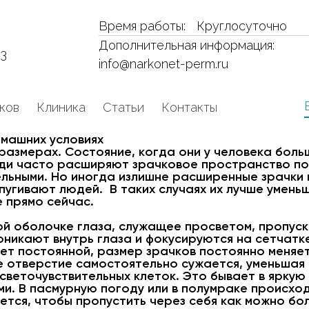
Время работы:
Круглосуточно
Дополнительная информация:
53
info@narkonet-perm.ru
ков
Клиника
Статьи
Контакты
омашних условиях
размерах. Состояние, когда они у человека боль
юди часто расширяют зрачковое пространство п
ельными. Но иногда излишне расширенные зрачки
угивают людей. В таких случаях их лучше уменьши
е прямо сейчас.
ой оболочке глаза, служащее просветом, пропус
оникают внутрь глаза и фокусируются на сетчатк
ет постоянной, размер зрачков постоянно меняет
е отверстие самостоятельно сужается, уменьшая
светочувствительных клеток. Это бывает в яркую 
и. В пасмурную погоду или в полумраке происхо
тся, чтобы пропустить через себя как можно бол