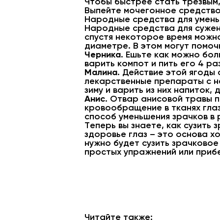
Чтобы быстрее стать трезвым,
Выпейте мочегонное средство.
Народные средства для умень
Народные средства для сужени
спустя некоторое время можно
диаметре. В этом могут помоч
Черника
. Ешьте как можно бо
варить компот и пить его 4 ра
Малина
. Действие этой ягоды
лекарственные препараты с не
зиму и варить из них напиток,
Анис
. Отвар анисовой травы п
кровообращение в тканях глаз
способ уменьшения зрачков в 
Теперь вы знаете, как сузить 
здоровье глаз – это основа х
нужно будет сузить зрачково
простых упражнений или приб
Читайте также: