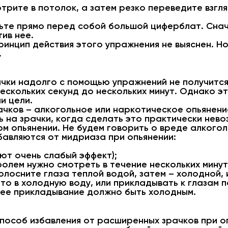
отрите в потолок, а затем резко переведите взгл
вьте прямо перед собой большой циферблат. Снач
ив нее.
Принцип действия этого упражнения не выяснен. 
.
чки надолго с помощью упражнений не получится
ескольких секунд до нескольких минут. Однако э
и цели.
ачков – алкогольное или наркотическое опьянени
 на зрачки, когда сделать это практически нево
м опьянении. Не будем говорить о вреде алкогол
бавляются от мидриаза при опьянении:
ют очень слабый эффект);
олем нужно смотреть в течение нескольких минут 
олосните глаза теплой водой, затем – холодной, 
 то в холодную воду, или прикладывать к глазам 
ее прикладывание должно быть холодным.
пособ избавления от расширенных зрачков при о