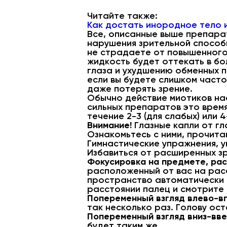
Читайте также:
Как достать инородное тело и
Все, описанные выше препара
нарушения зрительной способ
не страдаете от повышенного 
жидкость будет оттекать в бо
глаза и ухудшению обменных пр
если вы будете слишком часто
даже потерять зрение.
Обычно действие миотиков нас
сильных препаратов это врем
течение 2-3 (для слабых) или 4
Внимание!
Глазные капли от г
Ознакомьтесь с ними, прочита
Гимнастические упражнения, 
Избавиться от расширенных зр
Фокусировка на предмете, ра
расположенный от вас на рас
пространство автоматически с
расстоянии палец и смотрите 
Попеременный взгляд влево-в
так несколько раз. Голову ос
Попеременный взгляд вниз-вв
будет таким же.