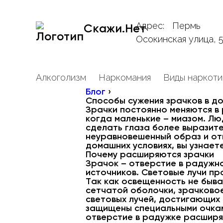
Адрес:
Пермь
Скажи.Нет
Осокинская улица, 
Алкоголизм
Наркомания
Виды наркоти
Блог
›
Способы сужения зрачков в д
Зрачки постоянно меняются в 
когда маленькие – миазом. Л
сделать глаза более выразит
неуравновешенный образ и отп
домашних условиях, вы узнает
Почему расширяются зрачки
Зрачок – отверстие в радужн
источников. Световые лучи пр
Так как освещенность не быва
сетчатой оболочки, зрачково
световых лучей, достигающих 
защищены специальными очкам
отверстие в радужке расширяе