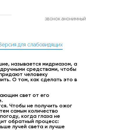
звонок анонимный
Версия для слабовидящих
шие, называется мидриазом, а
одручными средствами, чтобы
 придают человеку
ть. О том, как сделать это в
кающим свет от его
е.
ся. Чтобы не получить ожог
 тем самым количество
погоду, когда глаза не
дит обратный процесс:
ьше лучей света и лучше