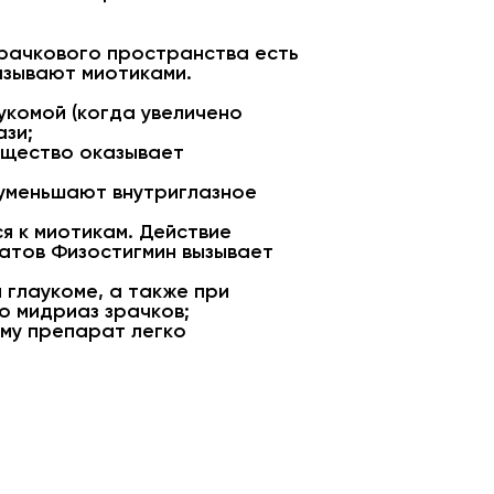
 зрачкового пространства есть
азывают миотиками.
укомой (когда увеличено
ази;
ещество оказывает
 уменьшают внутриглазное
я к миотикам. Действие
ратов Физостигмин вызывает
 глаукоме, а также при
о мидриаз зрачков;
ому препарат легко