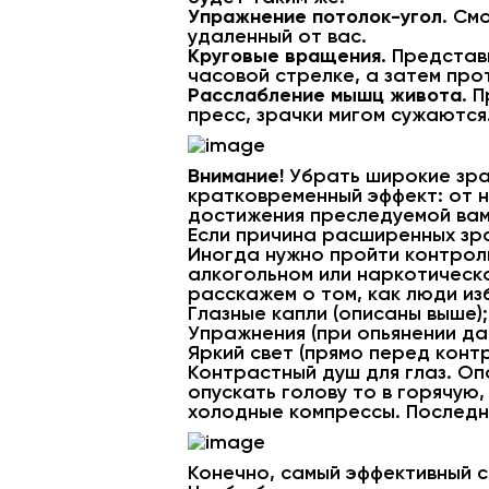
Упражнение потолок-угол
. См
удаленный от вас.
Круговые вращения
. Предста
часовой стрелке, а затем прот
Расслабление мышц живота
. 
пресс, зрачки мигом сужаются
Внимание!
Убрать широкие зра
кратковременный эффект: от н
достижения преследуемой вам
Если причина расширенных зр
Иногда нужно пройти контроль
алкогольном или наркотическо
расскажем о том, как люди из
Глазные капли (описаны выше);
Упражнения (при опьянении да
Яркий свет (прямо перед контр
Контрастный душ для глаз. Оп
опускать голову то в горячую,
холодные компрессы. Последн
Конечно, самый эффективный с