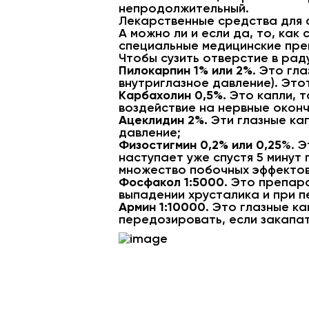
непродолжительный.
Лекарственные средства для 
А можно ли и если да, то, как
специальные медицинские преп
Чтобы сузить отверстие в раду
Пилокарпин 1% или 2%
. Это гл
внутриглазное давление). Это
Карбахолин 0,5%.
Это капли, 
воздействие на нервные оконч
Ацеклидин 2%.
Эти глазные ка
давление;
Физостигмин 0,2% или 0,25
%. Э
наступает уже спустя 5 минут
множество побочных эффектов
Фосфакол 1:5000
. Это препар
выпадении хрусталика и при 
Армин 1:10000
. Это глазные к
передозировать, если закапать