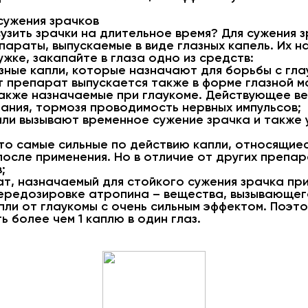
сужения зрачков
 сузить зрачки на длительное время? Для сужения
араты, выпускаемые в виде глазных капель. Их н
жке, закапайте в глаза одно из средств:
азные капли, которые назначают для борьбы с гла
т препарат выпускается также в форме глазной м
также назначаемые при глаукоме. Действующее в
ания, тормозя проводимость нервных импульсов;
пли вызывают временное сужение зрачка и также
то самые сильные по действию капли, относящиес
 после применения. Но в отличие от других препа
;
ат, назначаемый для стойкого сужения зрачка при
передозировке атропина – вещества, вызывающег
апли от глаукомы с очень сильным эффектом. Поэт
 более чем 1 каплю в один глаз.