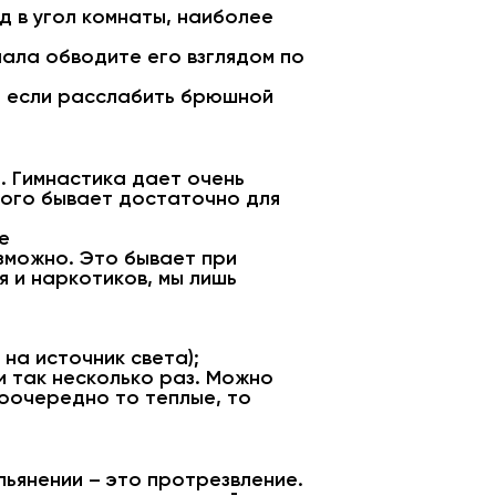
яд в угол комнаты, наиболее
ала обводите его взглядом по
Но если расслабить брюшной
. Гимнастика дает очень
того бывает достаточно для
е
зможно. Это бывает при
я и наркотиков, мы лишь
на источник света);
и так несколько раз. Можно
поочередно то теплые, то
пьянении – это протрезвление.