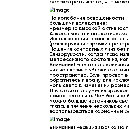
рассмотреть все то, что нахо
Но колебания освещенности –
большими вследствие:
Чрезмерно высокой активност
Алкогольного и наркотическог
Использования глазных капель
(расширяющие зрачки препар
Ношения контактных линз без 
Близорукости, когда глаза и
Депрессивного состояния, ког
Внимание!
Еще одна серьезная 
них на глазные яблоки оказыв
пространства. Если просвет в
обратитесь к врачу для исклю
Роль света в изменении разме
Для стойкого сужения зрачков
самостоятельно. Чем больше б
можно больше источников свет
глаза, в течение нескольких м
воспользоваться карманным ф
Внимание!
Реакция зрачка на я