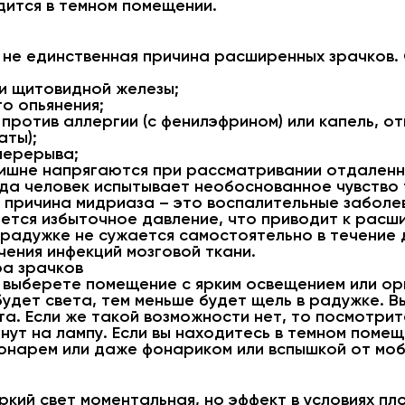
дится в темном помещении.
 не единственная причина расширенных зрачков. 
и щитовидной железы;
о опьянения;
 против аллергии (с фенилэфрином) или капель, о
аты);
перерыва;
злишне напрягаются при рассматривании отдаленн
да человек испытывает необоснованное чувство 
причина мидриаза – это воспалительные заболев
ается избыточное давление, что приводит к рас
 радужке не сужается самостоятельно в течение 
чения инфекций мозговой ткани.
ра зрачков
 выберете помещение с ярким освещением или ор
удет света, тем меньше будет щель в радужке. В
а. Если же такой возможности нет, то посмотрит
инут на лампу. Если вы находитесь в темном поме
онарем или даже фонариком или вспышкой от моб
ркий свет моментальная, но эффект в условиях п