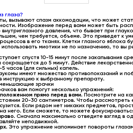
з глаза?
ты, вызывают спазм аккомодации, что может ста
ности. Изображение перед вами может быть распл
внутриглазного давления, что бывает при глауко
льшем, чем требуется, объеме. Это приведет к у
оцессов в его тканях. Клетки глазного яблока бу
 использовать миотики не по назначению, то вы р
тупает спустя 10-15 минут после закапывания сре
я сокращается до 5 минут. Действие лекарствен
-5 часов (для сильных) капель.
лаукомы имеют множество противопоказаний и по
в инструкцию к выбранному препарату.
уменьшающие зрачки
ачков вам помогут несколько упражнений:
сположенном прямо перед вами
. Посмотрите на к
стоянии 20-30 сантиметров. Чтобы рассмотреть 
узится. Если рядом нет никаких предметов, прос
на него. Если сможете, то можете фокусироваться
право
. Сначала максимально отведите взгляд в од
тавляйте неподвижной.
ерх
. Это упражнение напоминает повороты глазам