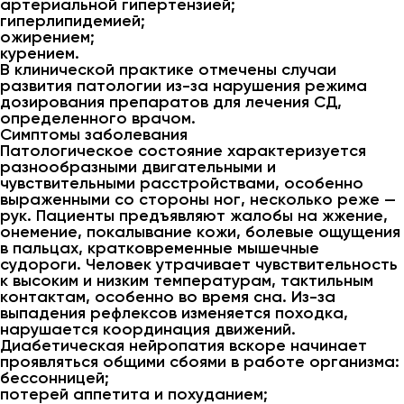
артериальной гипертензией;
гиперлипидемией;
ожирением;
курением.
В клинической практике отмечены случаи
развития патологии из-за нарушения режима
дозирования препаратов для лечения СД,
определенного врачом.
Симптомы заболевания
Патологическое состояние характеризуется
разнообразными двигательными и
чувствительными расстройствами, особенно
выраженными со стороны ног, несколько реже —
рук. Пациенты предъявляют жалобы на жжение,
онемение, покалывание кожи, болевые ощущения
в пальцах, кратковременные мышечные
судороги. Человек утрачивает чувствительность
к высоким и низким температурам, тактильным
контактам, особенно во время сна. Из-за
выпадения рефлексов изменяется походка,
нарушается координация движений.
Диабетическая нейропатия вскоре начинает
проявляться общими сбоями в работе организма:
бессонницей;
потерей аппетита и похуданием;