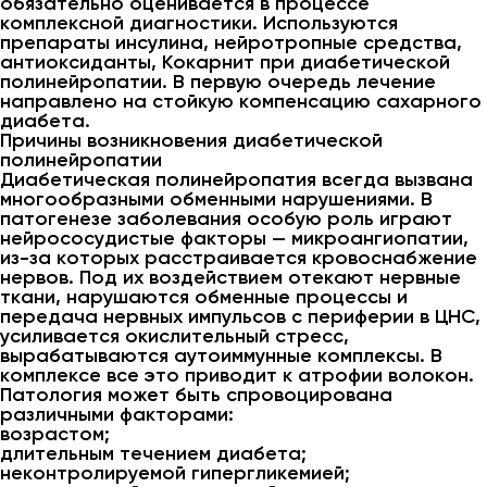
обязательно оценивается в процессе
комплексной диагностики. Используются
препараты инсулина, нейротропные средства,
антиоксиданты, Кокарнит при диабетической
полинейропатии. В первую очередь лечение
направлено на стойкую компенсацию сахарного
диабета.
Причины возникновения диабетической
полинейропатии
Диабетическая полинейропатия всегда вызвана
многообразными обменными нарушениями. В
патогенезе заболевания особую роль играют
нейрососудистые факторы — микроангиопатии,
из-за которых расстраивается кровоснабжение
нервов. Под их воздействием отекают нервные
ткани, нарушаются обменные процессы и
передача нервных импульсов с периферии в ЦНС,
усиливается окислительный стресс,
вырабатываются аутоиммунные комплексы. В
комплексе все это приводит к атрофии волокон.
Патология может быть спровоцирована
различными факторами:
возрастом;
длительным течением диабета;
неконтролируемой гипергликемией;