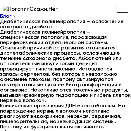
Скажи.Нет
Блог
›
Диабетическая полинейропатия — осложнение
сахарного диабета
Диабетическая полинейропатия —
специфическая патология, поражающая
периферический отдел нервной системы.
Основной причиной ее развития становятся
дисметаболические процессы, осложняющие
течение сахарного диабета. Абсолютный или
относительный инсулиновый дефицит
провоцирует гипергликемию. Истощаются
запасы ферментов, без которых невозможно
окисление глюкозы, поэтому активируются
альтернативные пути ее биотрансформации в
организме. Накапливаются токсичные продукты,
вызывая чрезмерную гидратацию и гибель клеток
нервных волокон.
Клинические проявления ДПН многообразны. На
повреждение нервных волокон негативно
реагируют эндокринная, нервная, сердечная,
пищеварительная, мочевыводящая системы.
Поэтому их функциональная активность