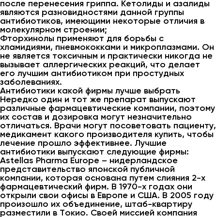
после перенесения гриппа. Кетолиды и азалиды
являются разновидностями данной группы
антибиотиков, имеющими некоторые отличия в
молекулярном строении;
Фторхинолы применяют для борьбы с
хламидиями, пневмококками и микроплазмами. Он
не является токсичным и практически никогда не
вызывает аллергических реакций, что делает
его лучшим антибиотиком при простудных
заболеваниях.
Антибиотики какой фирмы лучше выбрать
Нередко один и тот же препарат выпускают
различные фармацевтические компании, поэтому
их состав и дозировка могут незначительно
отличаться. Врачи могут посоветовать пациенту,
медикамент какого производителя купить, чтобы
лечение прошло эффективнее. Лучшие
антибиотики выпускают следующие фирмы:
Astellas Pharma Europe – нидерландское
представительство японской публичной
компании, которая основана путем слияния 2-х
фармацевтический фирм. В 1970-х годах они
открыли свои офисы в Европе и США. В 2005 году
произошло их объединение, штаб-квартиру
разместили в Токио. Своей миссией компания