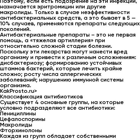
Поэтому, если есть подозрение на эти инфекции,
назначается эритромицин или другие
макролиды. Только в случае неэффективности
антибактериальных средств, а это бывает в 5 —
10% случаев, применяются препараты следующих
поколений.
Антибактериальные препараты – это не первая
помощь, а «тяжелая артиллерия» при
относительно сложной стадии болезни.
Поскольку эти лекарства могут нанести вред
организму и привести к различным осложнениям:
дисбактериозу; формированию устойчивых
штаммов бактерий, которые лечить крайне
сложно; росту числа аллергических
заболеваний; нарушению иммунной системы
организма.
KakProsto.ru⁫>
Классификация антибиотиков
Существует 4 основные группы, на которые
условно подразделяют все антибиотики:
Пенициллины
Цефалоспорины
Макролиды
Фторхинолоны
Каждая из групп обладает собственными