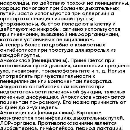
макролиды, по действию похожи на пенициллины,
хорошо помогают при болезнях дыхательных
путей, часто используются при аллергии на
препараты пенициллиновой группы;
фторхинолоны, быстро попадают в клетку и
действуют на микробы, активно используются
при пневмонии, вызванной микроорганизмами,
которые устойчивы к пенициллинам.
А теперь более подробно о конкретных
антибиотиках при простуде для взрослых из
каждой группы.
Амоксиклав (пенициллины). Применяется при
поражениях путей дыхания, воспалении среднего
уха, пневмонии, тонзилофарингите и т. д. Нельзя
употреблять при чувствительности к
пенициллинам или компонентам лекарства.
Аккуратно антибиотик назначается при
недостаточности печеночной функции, тяжелых
почечных дисфункциях. Амоксиклав назначается
пациентам по-разному. Его можно принимать от
5 дней до 2-ух недель.
Амоксициллин (пенициллины). Взрослым
назначается при инфекциях дыхательных путей,
ЛОР-органов. Противопоказаниями является
дисбактериоз, лимфолейкоз, период лактации,