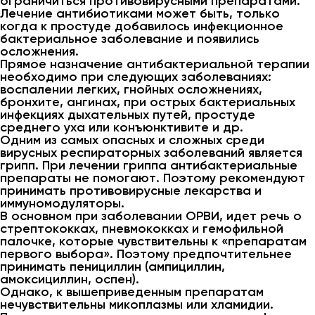
ограничиться противовирусными препаратами.
Лечение антибиотиками может быть, только
когда к простуде добавилось инфекционное
бактериальное заболевание и появились
осложнения.
Прямое назначение антибактериальной терапии
необходимо при следующих заболеваниях:
воспалении легких, гнойных осложнениях,
бронхите, ангинах, при острых бактериальных
инфекциях дыхательных путей, простуде
среднего уха или конъюнктивите и др.
Одним из самых опасных и сложных среди
вирусных респираторных заболеваний является
грипп. При лечении гриппа антибактериальные
препараты не помогают. Поэтому рекомендуют
принимать противовирусные лекарства и
иммуномодуляторы.
В основном при заболевании ОРВИ, идет речь о
стрептококках, пневмококках и гемофильной
палочке, которые чувствительны к «препаратам
первого выбора». Поэтому предпочтительнее
принимать пенициллин (ампициллин,
амоксициллин, оспен).
Однако, к вышеприведенным препаратам
нечувствительны микоплазмы или хламидии.