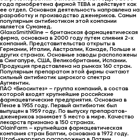
года приобретена фирмой ТЕВА и действует как
ее отдел. Основная деятельность направлена на
разработку и производство дженериков. Самым
популярным антибиотиком этой компании
является Сумамед.
GlaxoSmithKline – британская фармацевтическая
фирма, основана в 2000 году путем слияния 2-х
компаний. Представительства открыты в
Германии, Италии, Австралии, Канаде, Польше и
других странах. Основные заводы расположены
в Сингапуре, США, Великобритании, Испании.
Продукция представлена на рынках 160 стран.
Популярным препаратом этой фирмы считают
сильный антибиотик широкого спектра
Аугментин.
ПАО «Биосинтез» – группа компаний, в состав
которой входят крупнейшие российские
фармацевтические предприятия. Основана в
Пензе в 1955 году. Первый антибиотик был
выпущен в 1959 году. По выпуску препаратов-
дженериков занимает 5 место в мире. Качество
лекарств признано в 150 странах.
OlainFarm – крупнейшая фармацевтическая
компания стран Балтии, основана в 1972 году.
Штаб-квартира расположена в Латвии.