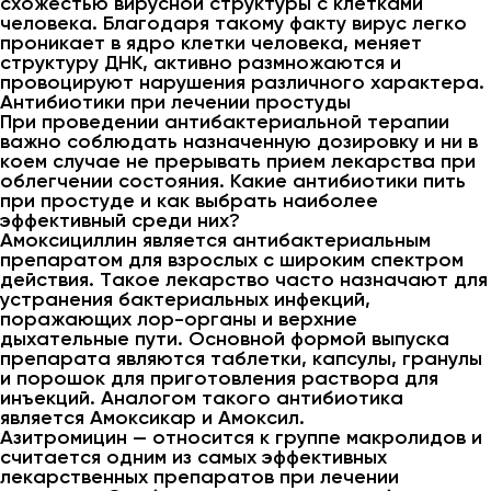
схожестью вирусной структуры с клетками
человека. Благодаря такому факту вирус легко
проникает в ядро клетки человека, меняет
структуру ДНК, активно размножаются и
провоцируют нарушения различного характера.
Антибиотики при лечении простуды
При проведении антибактериальной терапии
важно соблюдать назначенную дозировку и ни в
коем случае не прерывать прием лекарства при
облегчении состояния. Какие антибиотики пить
при простуде и как выбрать наиболее
эффективный среди них?
Амоксициллин является антибактериальным
препаратом для взрослых с широким спектром
действия. Такое лекарство часто назначают для
устранения бактериальных инфекций,
поражающих лор-органы и верхние
дыхательные пути. Основной формой выпуска
препарата являются таблетки, капсулы, гранулы
и порошок для приготовления раствора для
инъекций. Аналогом такого антибиотика
является Амоксикар и Амоксил.
Азитромицин — относится к группе макролидов и
считается одним из самых эффективных
лекарственных препаратов при лечении