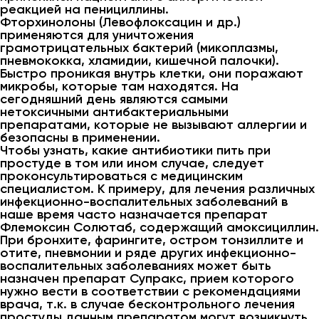
реакцией на пенициллины.
Фторхинолоны (Левофлоксацин и др.)
применяются для уничтожения
грамотрицательных бактерий (микоплазмы,
пневмококка, хламидии, кишечной палочки).
Быстро проникая внутрь клетки, они поражают
микробы, которые там находятся. На
сегодняшний день являются самыми
нетоксичными антибактериальными
препаратами, которые не вызывают аллергии и
безопасны в применении.
Чтобы узнать, какие антибиотики пить при
простуде в том или ином случае, следует
проконсультироваться с медицинским
специалистом. К примеру, для лечения различных
инфекционно-воспалительных заболеваний в
наше время часто назначается препарат
Флемоксин Солютаб, содержащий амоксициллин.
При бронхите, фарингите, остром тонзиллите и
отите, пневмонии и ряде других инфекционно-
воспалительных заболеваниях может быть
назначен препарат Супракс, прием которого
нужно вести в соответствии с рекомендациями
врача, т.к. в случае бесконтрольного лечения
простуды данным препаратом могут возникнуть