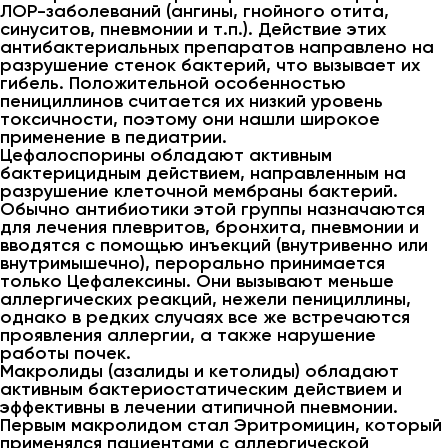
ЛОР-заболеваний (ангины, гнойного отита,
синуситов, пневмонии и т.п.). Действие этих
антибактериальных препаратов направлено на
разрушение стенок бактерий, что вызывает их
гибель. Положительной особенностью
пенициллинов считается их низкий уровень
токсичности, поэтому они нашли широкое
применение в педиатрии.
Цефалоспорины обладают активным
бактерицидным действием, направленным на
разрушение клеточной мембраны бактерий.
Обычно антибиотики этой группы назначаются
для лечения плевритов, бронхита, пневмонии и
вводятся с помощью инъекций (внутривенно или
внутримышечно), перорально принимается
только Цефалексины. Они вызывают меньше
аллергических реакций, нежели пенициллины,
однако в редких случаях все же встречаются
проявления аллергии, а также нарушение
работы почек.
Макролиды (азалиды и кетолиды) обладают
активным бактериостатическим действием и
эффективны в лечении атипичной пневмонии.
Первым макролидом стал Эритромицин, который
применялся пациентами с аллергической