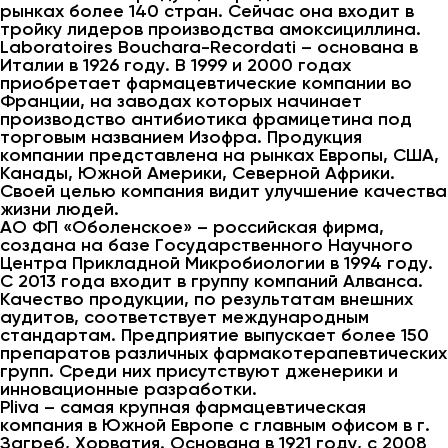
рынках более 140 стран. Сейчас она входит в
тройку лидеров производства амоксициллина.
Laboratoires Bouchara-Recordati – основана в
Италии в 1926 году. В 1999 и 2000 годах
приобретает фармацевтические компании во
Франции, на заводах которых начинает
производство антибиотика фрамицетина под
торговым названием Изофра. Продукция
компании представлена на рынках Европы, США,
Канады, Южной Америки, Северной Африки.
Своей целью компания видит улучшение качества
жизни людей.
АО ФП «Оболенское» – российская фирма,
создана на базе Государственного Научного
Центра Прикладной Микробиологии в 1994 году.
С 2013 года входит в группу компаний Алванса.
Качество продукции, по результатам внешних
аудитов, соответствует международным
стандартам. Предприятие выпускает более 150
препаратов различных фармакотерапевтических
групп. Среди них присутствуют дженерики и
инновационные разработки.
Pliva – самая крупная фармацевтическая
компания в Южной Европе с главным офисом в г.
Загреб, Хорватия. Основана в 1921 году, с 2008