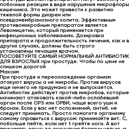
побочные реакции в виде нарушения микрофлоры
кишечника. Это может привести к развитию
тяжелой формы диареи или
псевдомембранозного колита. Эффективным
противомикробным препаратом является
Левомицетин, который применяется при
инфекционных заболеваниях. Дозировка
препарата и продолжительность лечения, как и в
других случаях, должны быть строго
установлены лечащим врачом.
ПОСОВЕТУЙТЕ САМЫЙ НОРМАЛЬНЫЙ АНТИБИОТИК
ДЛЯ ВЗРОСЛЫХ при простуде. Чтобы по цене не
слишком дорогой
Максим
При простуде и переохлаждении организм
атакуют вирусы а не микробы. Против вирусов
еще ничего не придумано и не выпускается.
Антибиотик действует против микробов, которые
начинают атаковать какой-либо ослабевший
орган после ОРЗ или ОРВИ, чаще всего уши и
бронхи. Если у вас нет осложнений, антиб. не
следует принимать. Просто помогите организму
самому справиться с вирусом: принимайте вит. С,
побольше пейте, если нет t грейте ноги. А вот
принимать ванну до окончания болезни нельзя, а