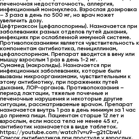
печеночная недостаточность, аллергия,
инфекционный мононуклеоз. Взрослая дозировка
– 3 раза в день по 500 мг, но врач может
увеличить дозу.
Цефтриаксон (цефалоспорины). Назначается при
заболеваниях разных отделов путей дыхания,
инфекциях при ослабленной иммунной системе.
Противопоказаниями является чувствительность к
компонентам антибиотика, пенициллинам,
цефалоспоринам. Препарат вводится в вену или
мышцу взрослым 1 раз в день 1-2 мг.
Сумамед (макролиды). Назначается при
инфекционных заболеваниях, которые были
вызваны микроорганизмами, чувствительными к
этому антибиотику, при поражениях путей
дыхания, ЛОР-органов. Противопоказания –
период лактации, тяжелые почечные и
печеночные нарушения и некоторые другие
ситуации, рассматриваемые врачом. Препарат
назначается внутрь 1 раз в день минимум за 1 час
до приема пищи. Пациентам старше 12 лет и
взрослым, если масса тела не менее 45 кг,
антибиотик назначается в виде таблеток.
https://youtube.com/watch?v=u9—g2tCbwU
Список антибиотиков при простуде у взрослых,