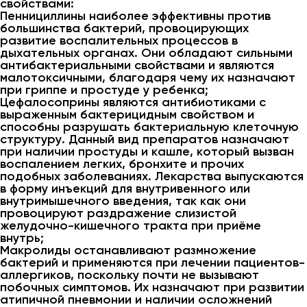
свойствами:
Пеннициллины наиболее эффективны против
большинства бактерий, провоцирующих
развитие воспалительных процессов в
дыхательных органах. Они обладают сильными
антибактериальными свойствами и являются
малотоксичными, благодаря чему их назначают
при гриппе и простуде у ребенка;
Цефалосоприны являются антибиотиками с
выраженным бактерицидным свойством и
способны разрушать бактериальную клеточную
структуру. Данный вид препаратов назначают
при наличии простуды и кашле, который вызван
воспалением легких, бронхите и прочих
подобных заболеваниях. Лекарства выпускаются
в форму инъекций для внутривенного или
внутримышечного введения, так как они
провоцируют раздражение слизистой
желудочно-кишечного тракта при приёме
внутрь;
Макролиды останавливают размножение
бактерий и применяются при лечении пациентов-
аллергиков, поскольку почти не вызывают
побочных симптомов. Их назначают при развитии
атипичной пневмонии и наличии осложнений