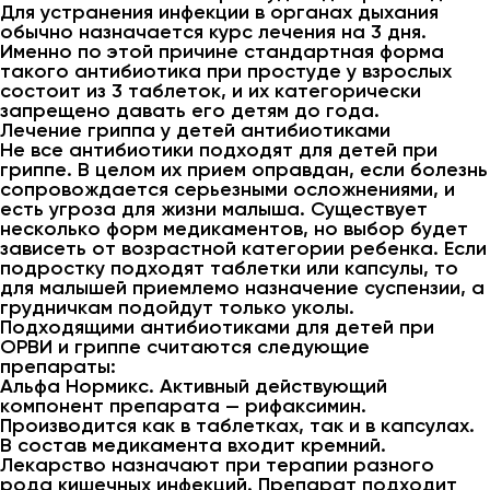
Для устранения инфекции в органах дыхания
обычно назначается курс лечения на 3 дня.
Именно по этой причине стандартная форма
такого антибиотика при простуде у взрослых
состоит из 3 таблеток, и их категорически
запрещено давать его детям до года.
Лечение гриппа у детей антибиотиками
Не все антибиотики подходят для детей при
гриппе. В целом их прием оправдан, если болезнь
сопровождается серьезными осложнениями, и
есть угроза для жизни малыша. Существует
несколько форм медикаментов, но выбор будет
зависеть от возрастной категории ребенка. Если
подростку подходят таблетки или капсулы, то
для малышей приемлемо назначение суспензии, а
грудничкам подойдут только уколы.
Подходящими антибиотиками для детей при
ОРВИ и гриппе считаются следующие
препараты:
Альфа Нормикс. Активный действующий
компонент препарата — рифаксимин.
Производится как в таблетках, так и в капсулах.
В состав медикамента входит кремний.
Лекарство назначают при терапии разного
рода кишечных инфекций. Препарат подходит