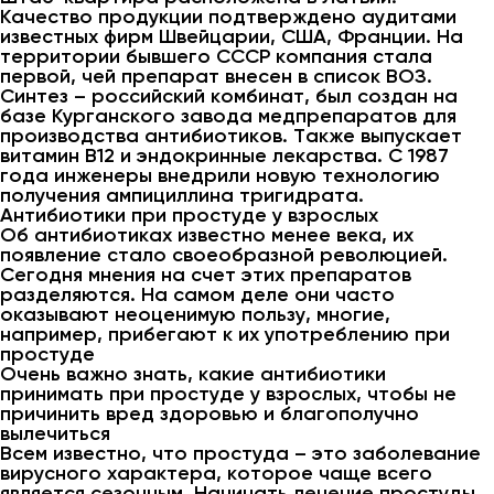
Качество продукции подтверждено аудитами
известных фирм Швейцарии, США, Франции. На
территории бывшего СССР компания стала
первой, чей препарат внесен в список ВОЗ.
Синтез – российский комбинат, был создан на
базе Курганского завода медпрепаратов для
производства антибиотиков. Также выпускает
витамин В12 и эндокринные лекарства. С 1987
года инженеры внедрили новую технологию
получения ампициллина тригидрата.
Антибиотики при простуде у взрослых
Об антибиотиках известно менее века, их
появление стало своеобразной революцией.
Сегодня мнения на счет этих препаратов
разделяются. На самом деле они часто
оказывают неоценимую пользу, многие,
например, прибегают к их употреблению при
простуде
Очень важно знать, какие антибиотики
принимать при простуде у взрослых, чтобы не
причинить вред здоровью и благополучно
вылечиться
Всем известно, что простуда – это заболевание
вирусного характера, которое чаще всего
является сезонным. Начинать лечение простуды