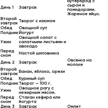
Бутерброд с
сыром и
День 1
Завтрак
помидорами.
Жареное яйцо.
Второй
Творог с изюмом
завтрак
Обед
Овощной суп
Полдник
Йогурт
Овощной салат с
Ужин
салатными листьями и
авокадо
Перед
Настой шиповника
сном
Овсянка на
День 2
Завтрак
молоке
Второй
Банан, яблоко, орехи
завтрак
Обед
Куриный суп
Полдник
Творог — 100 г.
Овощное рагу с
Ужин
нежирным мясом.
Перед
Стакан кефира или
сном
йогурта
День 3
Завтрак
Омлет