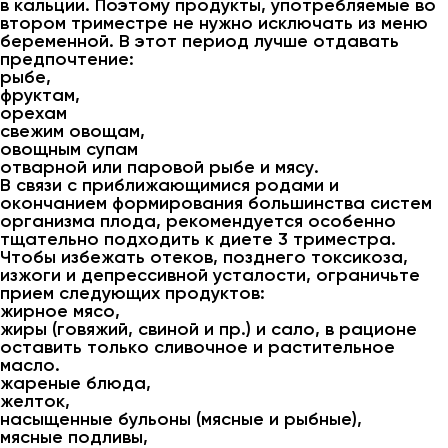
в кальции. Поэтому продукты, употребляемые во
втором триместре не нужно исключать из меню
беременной. В этот период лучше отдавать
предпочтение:
рыбе,
фруктам,
орехам
свежим овощам,
овощным супам
отварной или паровой рыбе и мясу.
В связи с приближающимися родами и
окончанием формирования большинства систем
организма плода, рекомендуется особенно
тщательно подходить к диете 3 триместра.
Чтобы избежать отеков, позднего токсикоза,
изжоги и депрессивной усталости, ограничьте
прием следующих продуктов:
жирное мясо,
жиры (говяжий, свиной и пр.) и сало, в рационе
оставить только сливочное и растительное
масло.
жареные блюда,
желток,
насыщенные бульоны (мясные и рыбные),
мясные подливы,