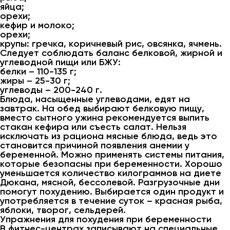
яйца;
орехи;
кефир и молоко;
орехи;
крупы: гречка, коричневый рис, овсянка, ячмень.
Следует соблюдать баланс белковой, жирной и
углеводной пищи или БЖУ:
белки – 110-135 г;
жиры – 25-30 г;
углеводы – 200-240 г.
Блюда, насыщенные углеводами, едят на
завтрак. На обед выбирают белковую пищу,
вместо сытного ужина рекомендуется выпить
стакан кефира или съесть салат. Нельзя
исключать из рациона мясные блюда, ведь это
становится причиной появления анемии у
беременной. Можно применять системы питания,
которые безопасны при беременности. Хорошо
уменьшается количество килограммов на диете
Дюкана, мясной, бессолевой. Разгрузочные дни
помогут похудению. Выбирается один продукт и
употребляется в течение суток – красная рыба,
яблоки, творог, сельдерей.
Упражнения для похудения при беременности
В фитнес-центрах записывают на специальные