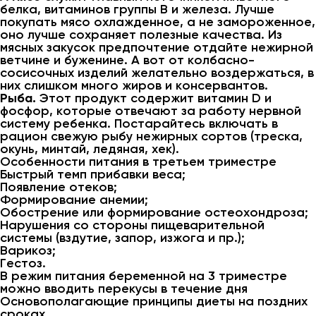
белка, витаминов группы В и железа. Лучше
покупать мясо охлажденное, а не замороженное,
оно лучше сохраняет полезные качества. Из
мясных закусок предпочтение отдайте нежирной
ветчине и буженине. А вот от колбасно-
сосисочных изделий желательно воздержаться, в
них слишком много жиров и консервантов.
Рыба.
Этот продукт содержит витамин D и
фосфор, которые отвечают за работу нервной
систему ребенка. Постарайтесь включать в
рацион свежую рыбу нежирных сортов (треска,
окунь, минтай, ледяная, хек).
Особенности питания в третьем триместре
Быстрый темп прибавки веса;
Появление отеков;
Формирование анемии;
Обострение или формирование остеохондроза;
Нарушения со стороны пищеварительной
системы (вздутие, запор, изжога и пр.);
Варикоз;
Гестоз.
В режим питания беременной на 3 триместре
можно вводить перекусы в течение дня
Основополагающие принципы диеты на поздних
сроках