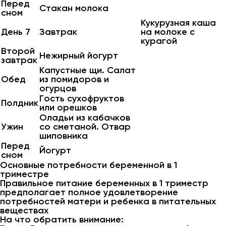
Перед
Стакан молока
сном
Кукурузная каша
День 7
Завтрак
на молоке с
курагой
Второй
Нежирный йогурт
завтрак
Капустные щи. Салат
Обед
из помидоров и
огурцов
Гость сухофруктов
Полдник
или орешков
Оладьи из кабачков
Ужин
со сметаной. Отвар
шиповника
Перед
Йогурт
сном
Основные потребности беременной в 1
триместре
Правильное питание беременных в 1 триместр
предполагает полное удовлетворение
потребностей матери и ребенка в питательных
веществах
На что обратить внимание: