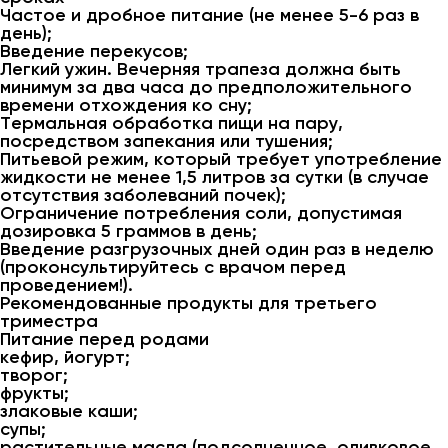
Частое и дробное питание (не менее 5-6 раз в
день);
Введение перекусов;
Легкий ужин. Вечерняя трапеза должна быть
минимум за два часа до предположительного
времени отхождения ко сну;
Термальная обработка пищи на пару,
посредством запекания или тушения;
Питьевой режим, который требует употребление
жидкости не менее 1,5 литров за сутки (в случае
отсутствия заболеваний почек);
Ограничение потребления соли, допустимая
дозировка 5 граммов в день;
Введение разгрузочных дней один раз в неделю
(проконсультируйтесь с врачом перед
проведением!).
Рекомендованные продукты для третьего
триместра
Питание перед родами
кефир, йогурт;
творог;
фрукты;
злаковые каши;
супы;
растительные масла (подсолнечное, оливковое,