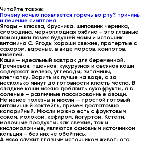
Читайте также:
Почему ночью появляется горечь во рту? причины
и лечение симптома
Ягоды
– клюква, брусника, шиповник черника,
смородина, черноплодная рябина – это главные
помощники почек будущей мамы и источник
витамина С. Ягоды хороши свежие, протертые с
сахаром, вареные, в виде морсов, компотов,
киселей.
Каши
— идеальный завтрак для беременной.
Гречневая, пшенная, кукурузная и овсяная каши
содержат железо, углеводы, витамины,
клетчатку. Варить их лучше на воде, а за
несколько минут до готовности класть масло. В
сладкие каши можно добавить сухофрукты, а в
соленые – различные пассированные овощи.
Не менее полезны и
мюсли
— простой готовый
витаминный коктейль, причем достаточно
калорийный. Мюсли можно есть с фруктовым
соком, молоком, кефиром, йогуртом. Кстати,
молочные продукты, как свежие, так и
кисломолочные, являются основным источником
кальция – без них не обойтись.
А
мясо
служит главным источником животного