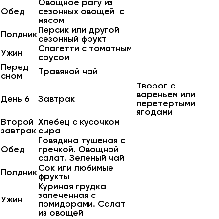
Овощное рагу из
Обед
сезонных овощей с
мясом
Персик или другой
Полдник
сезонный фрукт
Спагетти с томатным
Ужин
соусом
Перед
Травяной чай
сном
Творог с
вареньем или
День 6
Завтрак
перетертыми
ягодами
Второй
Хлебец с кусочком
завтрак
сыра
Говядина тушеная с
Обед
гречкой. Овощной
салат. Зеленый чай
Сок или любимые
Полдник
фрукты
Куриная грудка
запеченная с
Ужин
помидорами. Салат
из овощей