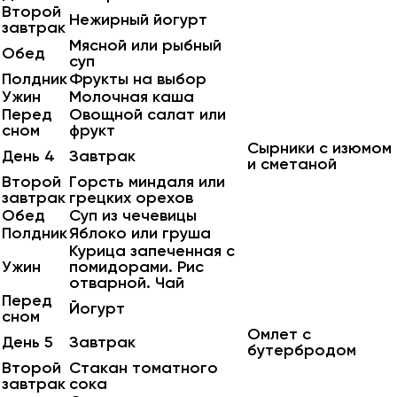
Второй
Нежирный йогурт
завтрак
Мясной или рыбный
Обед
суп
Полдник
Фрукты на выбор
Ужин
Молочная каша
Перед
Овощной салат или
сном
фрукт
Сырники с изюмом
День 4
Завтрак
и сметаной
Второй
Горсть миндаля или
завтрак
грецких орехов
Обед
Суп из чечевицы
Полдник
Яблоко или груша
Курица запеченная с
Ужин
помидорами. Рис
отварной. Чай
Перед
Йогурт
сном
Омлет с
День 5
Завтрак
бутербродом
Второй
Стакан томатного
завтрак
сока