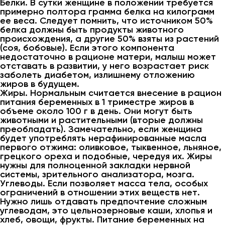
Белки. В сутки женщине в положении требуется
примерно полтора грамма белка на килограмм
ее веса. Следует помнить, что источником 50%
белка должны быть продукты животного
происхождения, а другие 50% взяты из растений
(соя, бобовые). Если этого компонента
недостаточно в рационе матери, малыш может
отставать в развитии, у него возрастает риск
заболеть диабетом, излишнему отложению
жиров в будущем.
Жиры. Нормальным считается внесение в рацион
питания беременных в 1 триместре жиров в
объеме около 100 г в день. Они могут быть
животными и растительными (вторые должны
преобладать). Замечательно, если женщина
будет употреблять нерафинированные масла
первого отжима: оливковое, тыквенное, льняное,
грецкого ореха и подобные, чередуя их. Жиры
нужны для полноценной закладки нервной
системы, зрительного анализатора, мозга.
Углеводы. Если позволяет масса тела, особых
ограничений в отношении этих веществ нет.
Нужно лишь отдавать предпочтение сложным
углеводам, это цельнозерновые каши, хлопья и
хлеб, овощи, фрукты. Питание беременных на