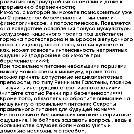
развитию внутриутробных аномалий и даже к
прерыванию беременности;
Изжога, с которой вы можете познакомиться уже
во 2 триместре беременности — явление и
физиологическое, и патологическое. Появляется
она вследствие ослабления тонуса мускулатуры
желудочно-кишечного тракта под действием
гормона прогестерона и выбросом желудочного
сока в пищевод, но от того, что вы кушаете и
как, может зависеть интенсивность неприятных
ощущений (подробнее об изжоге при
беременности>>>);
При правильном питании небольшими порциями
изжогу можно свети к минимуму, кроме того
можно принять допустимые медикаментозные
препараты, по типу Ренни или Галстены, главное
— изучить инструкцию с противопоказаниями
(читайте статью Ренни при беременности>>>)
Кроме того, обязательно обратите внимание на
нашу книгу о правильном питании: Секреты
правильного питания для будущей мамы>>>
Не оставляйте без внимания никакие неприятные
ощущения. Не бойтесь задавать вопросы, ведь в
большинстве случаев боли можно унять и
довольно несложным способом.