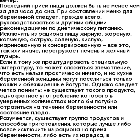
вечер.
Последний прием пищи должен быть не менее чем
за два часа до сна. При составлении меню для
беременной следует, прежде всего,
руководствоваться и другими общими
рекомендациями по диетическому питанию.
Исключить из рациона пищу жирную, жареную,
копченую, острую, соленую, кислую,
маринованную и консервированную – все это,
так или иначе, перегружает печень и желчный
пузырь.
Если к тому же проштудировать специальную
литературу, то может сложиться впечатление,
что есть нельзя практически ничего, и на кухне
беременной женщины могут поселиться только
кашки и обезжиренные йогурты. Однако следует
четко помнить: не существует такого продукта,
однократное употребление которого в
умеренных количествах могло бы пагубно
отразиться на течении беременности или
состояние плода.
Разумеется, существует группа продуктов и
способов приготовления, которые лучше либо
вовсе исключить из рациона на время
беременности, либо есть их изредка, в