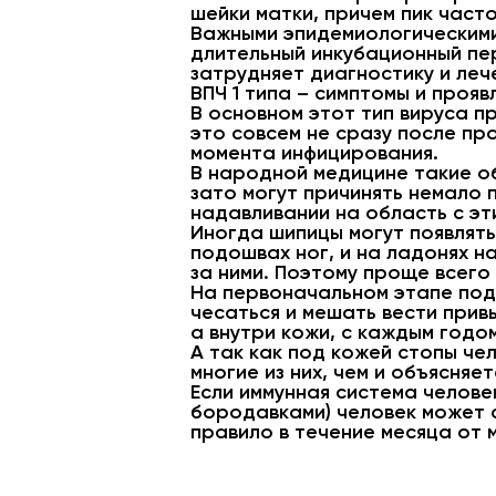
шейки матки, причем пик част
Важными эпидемиологическими
длительный инкубационный пер
затрудняет диагностику и леч
ВПЧ 1 типа – симптомы и прояв
В основном этот тип вируса 
это совсем не сразу после пр
момента инфицирования.
В народной медицине такие о
зато могут причинять немало 
надавливании на область с эт
Иногда шипицы могут появлять
подошвах ног, и на ладонях н
за ними. Поэтому проще всего
На первоначальном этапе под
чесаться и мешать вести прив
а внутри кожи, с каждым годо
А так как под кожей стопы че
многие из них, чем и объясняе
Если иммунная система челов
бородавками) человек может с
правило в течение месяца от 