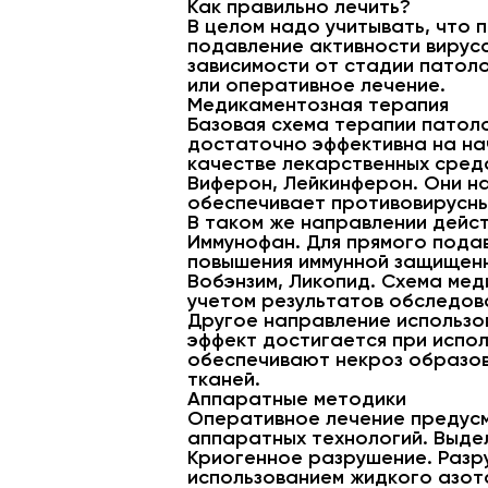
Как правильно лечить?
В целом надо учитывать, что 
подавление активности вируса
зависимости от стадии патол
или оперативное лечение.
Медикаментозная терапия
Базовая схема терапии патол
достаточно эффективна на на
качестве лекарственных сред
Виферон, Лейкинферон. Они н
обеспечивает противовирусны
В таком же направлении дейс
Иммунофан. Для прямого подав
повышения иммунной защищенн
Вобэнзим, Ликопид. Схема ме
учетом результатов обследов
Другое направление использо
эффект достигается при испо
обеспечивают некроз образов
тканей.
Аппаратные методики
Оперативное лечение предус
аппаратных технологий. Выде
Криогенное разрушение. Разр
использованием жидкого азот