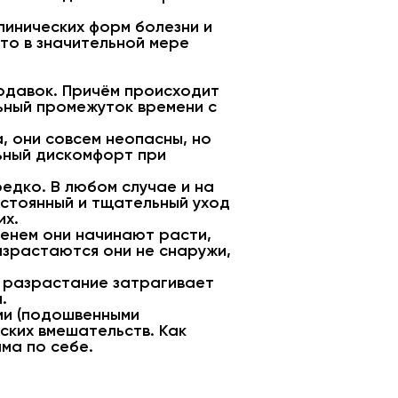
линических форм болезни и
что в значительной мере
одавок. Причём происходит
льный промежуток времени с
 они совсем неопасны, но
льный дискомфорт при
едко. В любом случае и на
остоянный и тщательный уход
их.
енем они начинают расти,
азрастаются они не снаружи,
е разрастание затрагивает
.
ми (подошвенными
ских вмешательств. Как
ма по себе.