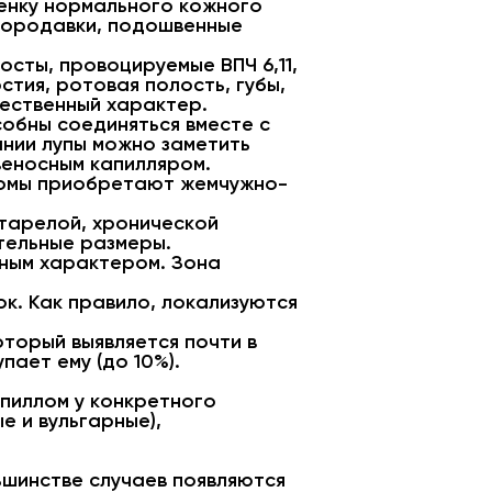
тенку нормального кожного
бородавки, подошвенные
сты, провоцируемые ВПЧ 6,11,
стия, ротовая полость, губы,
жественный характер.
обны соединяться вместе с
ании лупы можно заметить
веносным капилляром.
ломы приобретают жемчужно-
старелой, хронической
тельные размеры.
ным характером. Зона
к. Как правило, локализуются
торый выявляется почти в
пает ему (до 10%).
апиллом у конкретного
 и вульгарные),
ьшинстве случаев появляются