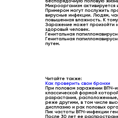
беспорядочную половую жизнь
Микроорганизм активируется и
Примером могут послужить пр
вирусные инфекции. Людям, ча
повышенная влажность. К том
Заражение может произойти не
здоровый человек.
Генитальная папилломавирусн
Генитальная папилломавирусн
путем.
Читайте также:
Как проверить свои бронхи
При половом заражении ВПЧ-и
классической формой которо
разрастания, расположенные, 
реже другими, в том числе вы
дисплазию и рак половых орга
Пик частоты ВПЧ-инфекции ген
После 30 лет ее распростран