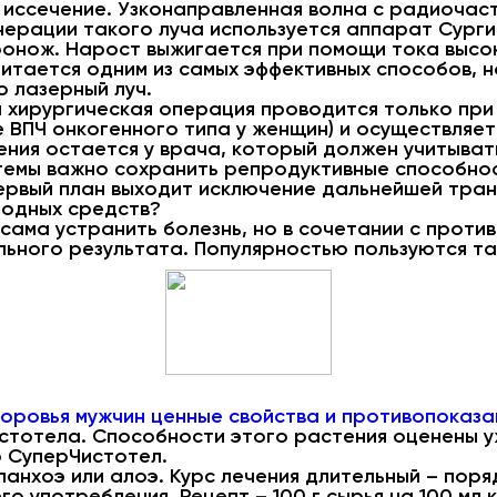
иссечение. Узконаправленная волна с радиочас
нерации такого луча используется аппарат Сурги
ронож. Нарост выжигается при помощи тока высо
итается одним из самых эффективных способов, 
 лазерный луч.
 хирургическая операция проводится только при н
е ВПЧ онкогенного типа у женщин) и осуществляет
ения остается у врача, который должен учитыват
темы важно сохранить репродуктивные способно
ервый план выходит исключение дальнейшей тра
родных средств?
сама устранить болезнь, но в сочетании с проти
льного результата. Популярностью пользуются т
доровья мужчин ценные свойства и противопоказа
стотела. Способности этого растения оценены у
 СуперЧистотел.
ланхоэ или алоэ. Курс лечения длительный – поря
о употребления. Рецепт – 100 г сырья на 100 мл к