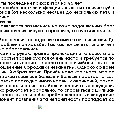
оты последней приходится на 45 лет.
 особенностями инфекции являются наличие субк
иод (от нескольких месяцев до нескольких лет), 
ение.
ления
проявляется появлением на коже подошвенных бор
оникновения вируса в организм, а спустя значите
бразования на подошве называются шипицами. Да,
проблем при ходьбе. Так как появляется значите
им образованием.
ся и на руках, правда происходит это довольно р
аросты травмируются очень часто и требуется п
 посетить врача – дерматолога и избавиться от н
ошвенные бородавки незаметны. Однако со врем
ычный образ жизни. Причём мало кто знает, что р
м захватывая всё больше и больше пространства.
ловека проходит много нервных окончаний, тако
тся довольно сильная боль и неприятные ощущения
ека работает нормально, то справиться с шипица
амостоятельно без приёма лекарств и хирургиче
момент появления эта неприятность пропадает са