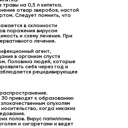
 травы на 0,5 л кипятка.
нение отвар зверобоя, настой
том. Следует помнить, что
ражается в склонности
ов поражения вирусом
имость и схему лечения. При
ервативного лечения.
инфекционный агент,
дания в организм спустя
ом. Половина людей, которые
роявлять себя через год и
в наблюдается рецидивирующее
 распространение.
в 30 приводят к образованию
 злокачественным опухолям
 носительство, когда никаких
едования.
их полов. Вирус папилломы
оголем и сигаретами и ведет