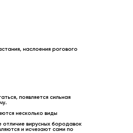
растания, наслоения рогового
аться, появляется сильная
чу.
аются несколько виды
ое отличие вирусных бородавок
вляются и исчезают сами по