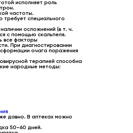
тотой исполняет роль
трон.
кой частоты.
но требует специального
аличии осложнений (в т. ч.
ся с помощью скальпеля.
ь все факторы
сти. При диагностировании
нсформации очага поражения
вовирусной терапией способна
акие народные методы:
ния
же давно. В аптеках можно
дка 50–60 дней.
ипятка.