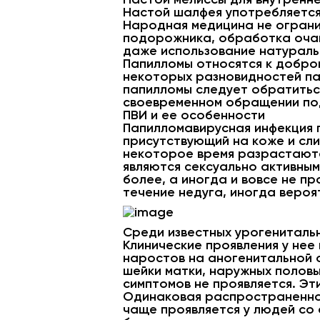
Настой шалфея употребляется п
Народная медицина не ограни
подорожника, обработка очаг
даже использование натуральн
Папилломы относятся к добро
некоторых разновидностей па
папилломы следует обратиться
своевременном обращении под
ПВИ и ее особенности
Папилломавирусная инфекция 
присутствующий на коже и сли
некоторое время разрастаютс
являются сексуально активным
более, а иногда и вовсе не 
течение недуга, иногда вероя
Среди известных урогениталь
Клинические проявления у нее
наростов на аногенитальной 
шейки матки, наружных половы
симптомов не проявляется. Э
Одинаковая распространеннос
чаще проявляется у людей со 