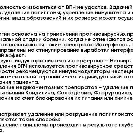
полностью избавиться от ВПЧ не удастся. Задачей
, удаление папилломы, укрепление иммунитета и 
огии, вида образований и их размера может осущ
огии основана на применении противовирусных п
чальной стадии болезни, когда не отмечаются о
ств назначаются такие препараты: Интерферон, 
аправлены на стимулирование выработки интерфер
й эффект.
твуют индукторы синтеза интерферона – Неовир, 
ления ВПЧ используется противовирусное средст
ости рекомендуются иммуномодуляторы неспеци
дикаментозной терапии имеет индивидуальный хар
ания пациента.
вание медикаментозных препаратов – удаление 
льзовании Кондилина, Солкодерма, Фторурацила,
ания за счет блокирования их питания или химич
матривает удаление или разрушение папилломат
ляются такие способы:
ушение папилломы происходит в результате глуб
а.