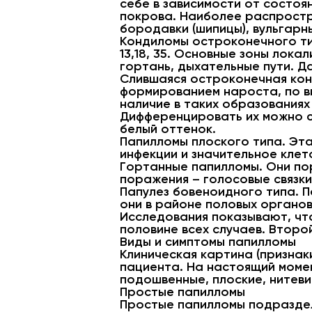
себе в зависимости от состоя
покрова. Наиболее распростр
бородавки (шипицы), вульгарн
Кондиломы остроконечного ти
13,18, 35. Основные зоны лока
гортань, дыхательные пути. Д
Слившаяся остроконечная кон
формированием нароста, по ви
наличие в таких образованиях
Дифференцировать их можно 
белый оттенок.
Папилломы плоского типа. Эт
инфекции и значительное клет
Гортанные папилломы. Они по
поражения – голосовые связки
Папулез бовеноидного типа. П
они в районе половых органов и
Исследования показывают, что
половине всех случаев. Второ
Виды и симптомы папилломы
Клиническая картина (признак
пациента. На настоящий моме
подошвенные, плоские, нитев
Простые папилломы
Простые папилломы подраздел