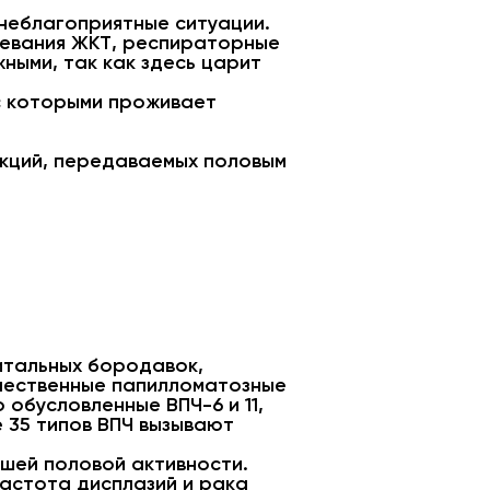
 неблагоприятные ситуации.
левания ЖКТ, респираторные
ными, так как здесь царит
 с которыми проживает
екций, передаваемых половым
итальных бородавок,
чественные папилломатозные
обусловленные ВПЧ-6 и 11,
е 35 типов ВПЧ вызывают
сшей половой активности.
астота дисплазий и рака