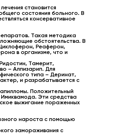
 лечения становится
общего состояния больного. В
ествляться консервативное
репаратов. Такая методика
сложняющие обстоятельства. В
Циклоферон, Реаферон,
она в организме, что и
Ридостин, Тамерит,
во – Алпизарип. Для
фического типа – Деринат,
актер, и разрабатывается с
папилломы. Положительный
 Имиквамода. Эти средства
еское выжигание пораженных
озного нароста с помощью
окого замораживания с