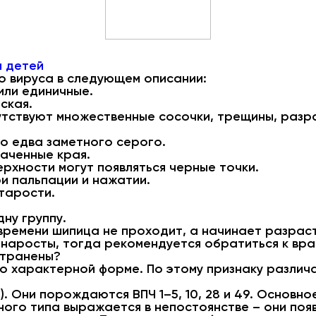
и детей
о вируса в следующем описании:
или единичные.
ская.
исутствуют множественные сосочки, трещины, раз
до едва заметного серого.
аченные края.
рхности могут появляться черные точки.
и пальпации и нажатии.
тарости.
дну группу.
времени шипица не проходит, а начинает разраст
наросты, тогда рекомендуется обратиться к вра
странены?
по характерной форме. По этому признаку различ
. Они порождаются ВПЧ 1–5, 10, 28 и 49. Основн
ого типа выражается в непостоянстве – они поя