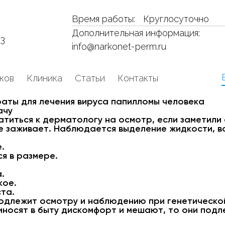
Время работы:
Круглосуточно
Дополнительная информация:
53
info@narkonet-perm.ru
ков
Клиника
Статьи
Контакты
аты для лечения вируса папилломы человека
ачу
титься к дерматологу на осмотр, если заметили
е заживает. Наблюдается выделение жидкости, в
.
я в размере.
.
кое.
та.
одлежит осмотру и наблюдению при генетическо
иносят в быту дискомфорт и мешают, то они под