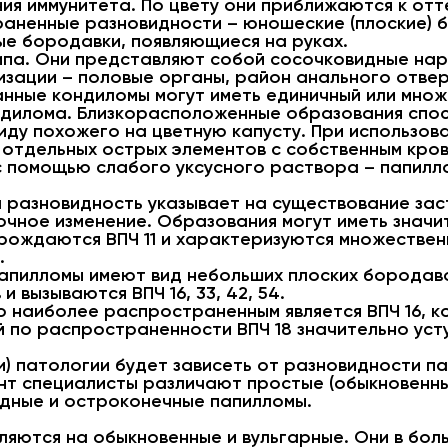
ния иммунитета. По цвету они приближаются к от
аненные разновидности – юношеские (плоские) 
ые бородавки, появляющиеся на руках.
па. Они представляют собой сосочковидные наро
лизации – половые органы, район анального отвер
анные кондиломы могут иметь единичный или мно
дилома. Близкорасположенные образования спос
ду похожего на цветную капусту. При использов
 отдельных острых элементов с собственным кро
с помощью слабого уксусного раствора – папил
а разновидность указывает на существование за
очное изменение. Образования могут иметь значи
рождаются ВПЧ 11 и характеризуются множествен
.
апилломы имеют вид небольших плоских бородаво
 вызываются ВПЧ 16, 33, 42, 54.
 наиболее распространенным является ВПЧ 16, ко
й по распространенности ВПЧ 18 значительно усту
и) патологии будет зависеть от разновидности п
нт специалисты различают простые (обыкновенные
идные и остроконечные папилломы.
яются на обыкновенные и вульгарные. Они в бол