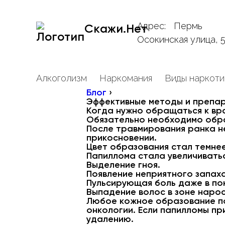
Адрес:
Пермь
Скажи.Нет
Осокинская улица, 
Алкоголизм
Наркомания
Виды наркоти
Блог
›
Эффективные методы и препар
Когда нужно обращаться к вр
Обязательно необходимо обра
После травмирования ранка н
прикосновении.
Цвет образования стал темнее
Папиллома стала увеличиватьс
Выделение гноя.
Появление неприятного запаха
Пульсирующая боль даже в по
Выпадение волос в зоне нарос
Любое кожное образование п
онкологии. Если папилломы пр
удалению.