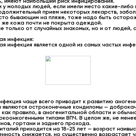
, имеют наибольший риск инфицирования.
 у молодых людей, если имели место какие-либо
одолжительный прием некоторых лекарств, забо
сто бывающим на пляже, тоже надо быть осторож
у же кожа почти не покрыта одеждой.
 только от случайных знакомых, но и от людей,
ая инфекция:
ая инфекция является одной из самых частых инф
нфекция чаще всего приводит к развитию аноген
й являются остроконечные кондиломы — доброка
как правило, в аногенитальной области и обычно 
сокоонкогенными типами ВПЧ. В целом же, не мене
нов, гортани и заднего прохода.
италий приходится на 18-25 лет — возраст наивы
енность снижается, но существенно возрастает ч