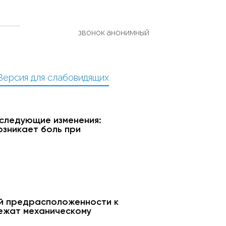
звонок анонимный
Версия для слабовидящих
 следующие изменения:
озникает боль при
й предрасположенности к
лежат механическому