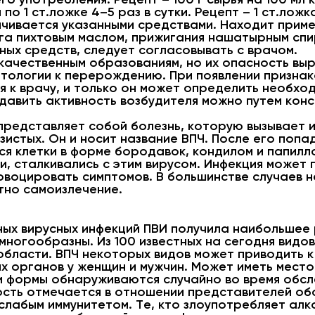
о 1 ст.ложке 4–5 раз в сутки. Рецепт – 1 ст.ложка
чивается указанными средствами. Находит приме
а пихтовым маслом, прижигания нашатырным спир
ых средств, следует согласовывать с врачом.
качественным образованиям, но их опасность вы
тологии к перерождению. При появлении признак
 к врачу, и только он может определить необход
авить активность возбудителя можно путем конс
представляет собой болезнь, которую вызывает 
зистых. Он и носит название ВПЧ. После его попа
я клетки в форме бородавок, кондилом и папилл
и, сталкивались с этим вирусом. Инфекция может п
провоцировать симптомов. В большинстве случае
тно самоизлечение.
ных вирусных инфекций ПВИ получила наибольшее
 многообразны. Из 100 известных на сегодня видо
области. ВПЧ некоторых видов может приводить к
х органов у женщин и мужчин. Может иметь место
ти формы обнаруживаются случайно во время обсл
ть отмечается в отношении представителей обо
слабым иммунитетом. Те, кто злоупотребляет алк