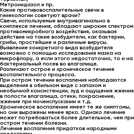
Метронидазол и пр.
Какие противовоспалительные свечи в
гинекологии советуют врачи?
Свечи, используемые внутривагинально в
комплексе лечения, обладают широким спектром
противомикробного воздействия, оказывая
действие на такие возбудители, как бактерии,
грибы, простейшие и различные вирусы.
Выявление конкретного вида возбудителя
возможно с помощью исследования мазка на
микрофлору, а если этого недостаточно, то и на
бактериальный посев во влагалище.
Различают острое и хроническое течение
воспалительного процесса.
При остром течении воспаления наблюдаются
выделения в обильном виде с запахом и
необычной консистенции, зуд и ощущения жжения
в полости влагалища, отеки, покраснение,
жжение при мочеиспускании и т.д.
Хроническое воспаление имеет те же симптомы,
но они выражены менее ярко. Однако лечение
может потребоваться более длительное, чем при
остром течении болезни.
Лечение воспаления придатков народными
средствами