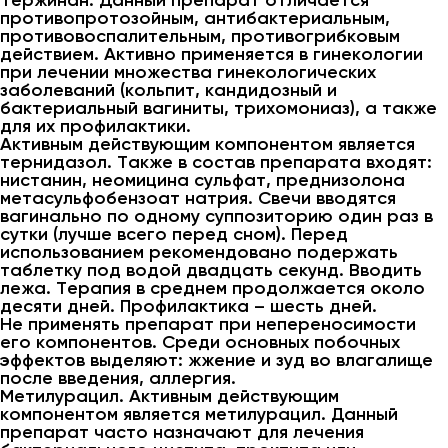
Тержинан. Данный препарат отличается
противопротозойным, антибактериальным,
противовоспалительным, противогрибковым
действием. Активно применяется в гинекологии
при лечении множества гинекологических
заболеваний (кольпит, кандидозный и
бактериальный вагиниты, трихомониаз), а также
для их профилактики.
Активным действующим компонентом является
тернидазол. Также в состав препарата входят:
нистанин, неомицина сульфат, преднизолона
метасульфобензоат натрия. Свечи вводятся
вагинально по одному суппозиторию один раз в
сутки (лучше всего перед сном). Перед
использованием рекомендовано подержать
таблетку под водой двадцать секунд. Вводить
лежа. Терапия в среднем продолжается около
десяти дней. Профилактика – шесть дней.
Не применять препарат при непереносимости
его компонентов. Среди основных побочных
эффектов выделяют: жжение и зуд во влагалище
после введения, аллергия.
Метилурацил. Активным действующим
компонентом является метилурацил. Данный
препарат часто назначают для лечения