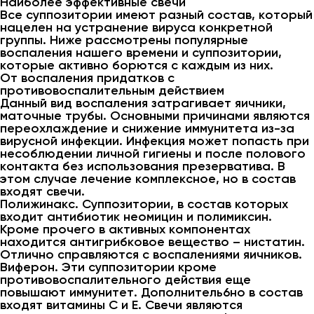
Наиболее эффективные свечи
Все суппозитории имеют разный состав, который
нацелен на устранение вируса конкретной
группы. Ниже рассмотрены популярные
воспаления нашего времени и суппозитории,
которые активно борются с каждым из них.
От воспаления придатков с
противовоспалительным действием
Данный вид воспаления затрагивает яичники,
маточные трубы. Основными причинами являются
переохлаждение и снижение иммунитета из-за
вирусной инфекции. Инфекция может попасть при
несоблюдении личной гигиены и после полового
контакта без использования презерватива. В
этом случае лечение комплексное, но в состав
входят свечи.
Полижинакс. Суппозитории, в состав которых
входит антибиотик неомицин и полимиксин.
Кроме прочего в активных компонентах
находится антигрибковое вещество – нистатин.
Отлично справляются с воспалениями яичников.
Виферон. Эти суппозитории кроме
противовоспалительного действия еще
повышают иммунитет. Дополнитель6но в состав
входят витамины С и Е. Свечи являются