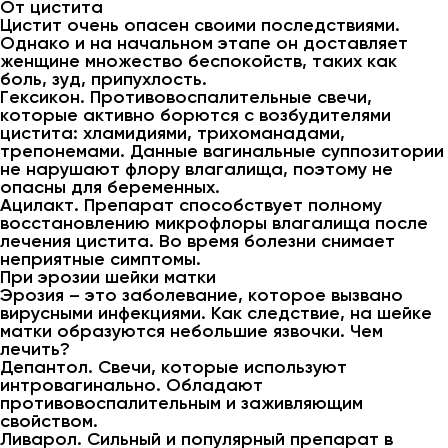
От цистита
Цистит очень опасен своими последствиями.
Однако и на начальном этапе он доставляет
женщине множество беспокойств, таких как
боль, зуд, припухлость.
Гексикон. Противовоспалительные свечи,
которые активно борются с возбудителями
цистита: хламидиями, трихоманадами,
трепонемами. Данные вагинальные суппозитории
не нарушают флору влагалища, поэтому не
опасны для беременных.
Ацилакт. Препарат способствует полному
восстановлению микрофлоры влагалища после
лечения цистита. Во время болезни снимает
неприятные симптомы.
При эрозии шейки матки
Эрозия – это заболевание, которое вызвано
вирусными инфекциями. Как следствие, на шейке
матки образуются небольшие язвочки. Чем
лечить?
Депантол. Свечи, которые используют
интровагинально. Обладают
противовоспалительным и заживляющим
свойством.
Ливарол. Сильный и популярный препарат в