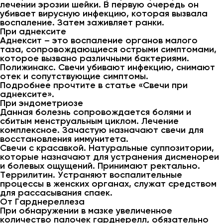
лечении эрозии шейки. В первую очередь он
убивает вирусную инфекцию, которая вызвала
воспаление. Затем заживляет ранки.
При аднексите
Аднексит – это воспаление органов малого
таза, сопровождающиеся острыми симптомами,
которое вызвано различными бактериями.
Полижинакс. Свечи убивают инфекцию, снимают
отек и сопутствующие симптомы.
Подробнее прочтите в статье «Свечи при
аднексите».
При эндометриозе
Данная болезнь сопровождается болями и
сбитым менструальным циклом. Лечение
комплексное. Зачастую назначают свечи для
восстановления иммунитета.
Свечи с красавкой. Натуральные суппозитории,
которые назначают для устранения дисменореи
и болевых ощущений. Принимают ректально.
Террилитин. Устраняют воспалительные
процессы в женских органах, служат средством
для рассасывания спаек.
От Гарднереллеза
При обнаружении в мазке увеличенное
количество палочек гарднерелл, обязательно