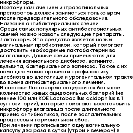
микрофлоры.
Поэтому назначением интравагинальных
препаратов должен заниматься только врач
после предварительного обследования.
Названия антибактериальных свечей
Среди самых популярных антибактериальных
свечей можно назвать следующие препараты.
Лактонорм. Это средство является новым
вагинальным пробиотиком, который помогает
доставить необходимые лактобактерии во
влагалище. Данные свечи применяются для
лечения вагинального дисбиоза, вагинита,
вульвита, бактериального вагиноза. Также с их
помощью можно провести профилактику
дисбиоза во влагалище и урогенитальном тракте
во время антибактериального лечения.
В составе Лактонорма содержится большое
количество живых ацидофильных бактерий (не
менее 100 млн КОЕ Lactobacillus acidophilus в 1
суппозитории), которые помогают восстановить
микрофлору влагалища после длительного
приема антибиотиков, после воспалительных
процессов и гормональном сбое.
При лечении прописывают одну вагинальную
капсулу два раза в сутки (утром и вечером) в