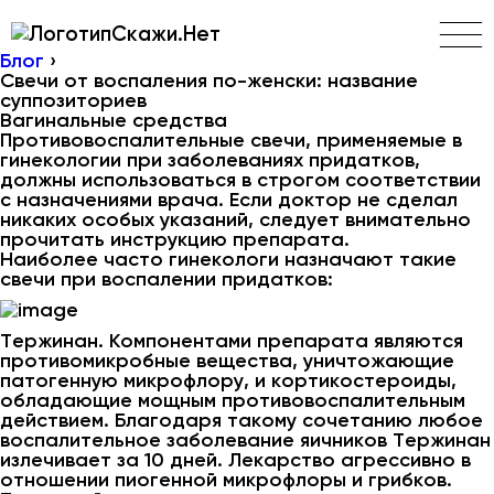
Скажи.Нет
Блог
›
Свечи от воспаления по-женски: название
суппозиториев
Вагинальные средства
Противовоспалительные свечи, применяемые в
гинекологии при заболеваниях придатков,
должны использоваться в строгом соответствии
с назначениями врача. Если доктор не сделал
никаких особых указаний, следует внимательно
прочитать инструкцию препарата.
Наиболее часто гинекологи назначают такие
свечи при воспалении придатков:
Тержинан. Компонентами препарата являются
противомикробные вещества, уничтожающие
патогенную микрофлору, и кортикостероиды,
обладающие мощным противовоспалительным
действием. Благодаря такому сочетанию любое
воспалительное заболевание яичников Тержинан
излечивает за 10 дней. Лекарство агрессивно в
отношении пиогенной микрофлоры и грибков.