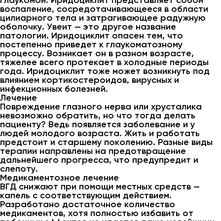
глаукомой. Иридоциклит представляет собой
воспаление, сосредотачивающееся в области
цилиарного тела и затрагивающее радужную
оболочку. Увеит — это другое название
патологии. Иридоциклит опасен тем, что
постепенно приведет к глаукоматозному
процессу. Возникает он в разном возрасте,
тяжелее всего протекает в холодные периоды
года. Иридоциклит тоже может возникнуть под
влиянием кортикостероидов, вирусных и
инфекционных болезней.
Лечение
Повреждение глазного нерва или хрусталика
невозможно обратить, но что тогда делать
пациенту? Ведь появляется заболевание и у
людей молодого возраста. Жить и работать
предстоит и старшему поколению. Разные виды
терапии направлены на предотвращение
дальнейшего прогресса, что предупредит и
слепоту.
Медикаментозное лечение
ВГД снижают при помощи местных средств —
капель с соответствующим действием.
Разработано достаточное количество
медикаментов, хотя полностью избавить от