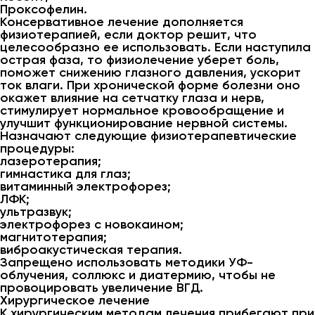
Проксофелин.
Консервативное лечение дополняется
физиотерапией, если доктор решит, что
целесообразно ее использовать. Если наступила
острая фаза, то физиолечение уберет боль,
поможет снижению глазного давления, ускорит
ток влаги. При хронической форме болезни оно
окажет влияние на сетчатку глаза и нерв,
стимулирует нормальное кровообращение и
улучшит функционирование нервной системы.
Назначают следующие физиотерапевтические
процедуры:
лазеротерапия;
гимнастика для глаз;
витаминный электрофорез;
ЛФК;
ультразвук;
электрофорез с новокаином;
магнитотерапия;
виброакустическая терапия.
Запрещено использовать методики УФ-
облучения, соллюкс и диатермию, чтобы не
провоцировать увеличение ВГД.
Хирургическое лечение
К хирургическим методам лечения прибегают при