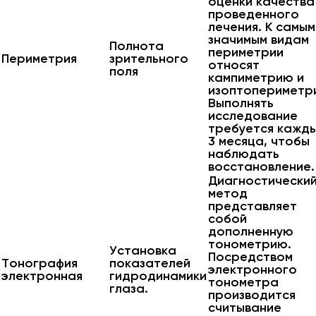
оценки качества
проведенного
лечения. К самым
значимым видам
Полнота
периметрии
Периметрия
зрительного
относят
поля
кампиметрию и
изоптопериметр
Выполнять
исследование
требуется кажд
3 месяца, чтобы
наблюдать
восстановление.
Диагностически
метод
представляет
собой
дополненную
тонометрию.
Установка
Посредством
Тонография
показателей
электронного
электронная
гидродинамики
тонометра
глаза.
производится
считывание