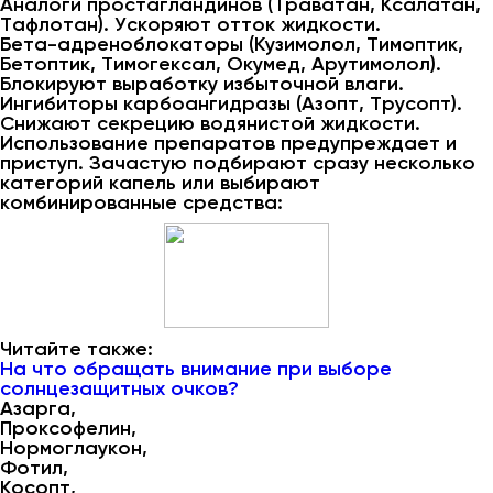
Аналоги простагландинов (Траватан, Ксалатан,
Тафлотан). Ускоряют отток жидкости.
Бета-адреноблокаторы (Кузимолол, Тимоптик,
Бетоптик, Тимогексал, Окумед, Арутимолол).
Блокируют выработку избыточной влаги.
Ингибиторы карбоангидразы (Азопт, Трусопт).
Снижают секрецию водянистой жидкости.
Использование препаратов предупреждает и
приступ. Зачастую подбирают сразу несколько
категорий капель или выбирают
комбинированные средства:
Читайте также:
На что обращать внимание при выборе
солнцезащитных очков?
Азарга,
Проксофелин,
Нормоглаукон,
Фотил,
Косопт,