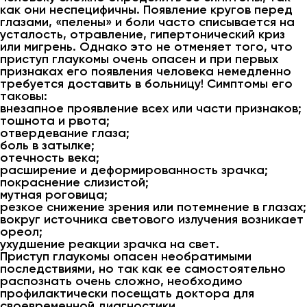
как они неспецифичны. Появление кругов перед
глазами, «пелены» и боли часто списывается на
усталость, отравление, гипертонический криз
или мигрень. Однако это не отменяет того, что
приступ глаукомы очень опасен и при первых
признаках его появления человека немедленно
требуется доставить в больницу! Симптомы его
таковы:
внезапное проявление всех или части признаков;
тошнота и рвота;
отвердевание глаза;
боль в затылке;
отечность века;
расширение и деформированность зрачка;
покраснение слизистой;
мутная роговица;
резкое снижение зрения или потемнение в глазах;
вокруг источника светового излучения возникает
ореол;
ухудшение реакции зрачка на свет.
Приступ глаукомы опасен необратимыми
последствиями, но так как ее самостоятельно
распознать очень сложно, необходимо
профилактически посещать доктора для
своевременной диагностики.