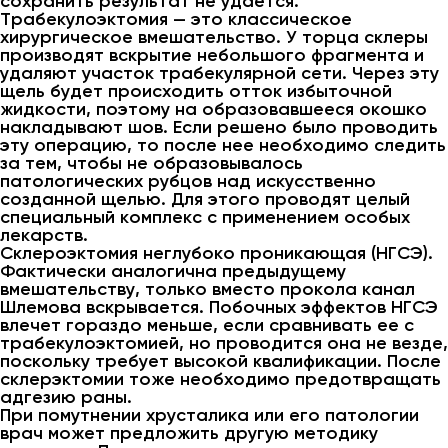
сохранить результат не удается.
Трабекулоэктомия — это классическое
хирургическое вмешательство. У торца склеры
производят вскрытие небольшого фрагмента и
удаляют участок трабекулярной сети. Через эту
щель будет происходить отток избыточной
жидкости, поэтому на образовавшееся окошко
накладывают шов. Если решено было проводить
эту операцию, то после нее необходимо следить
за тем, чтобы не образовывалось
патологических рубцов над искусственно
созданной щелью. Для этого проводят целый
специальный комплекс с применением особых
лекарств.
Склероэктомия неглубоко проникающая (НГСЭ).
Фактически аналогична предыдущему
вмешательству, только вместо прокола канал
Шлемова вскрывается. Побочных эффектов НГСЭ
влечет гораздо меньше, если сравнивать ее с
трабекулоэктомией, но проводится она не везде,
поскольку требует высокой квалификации. После
склерэктомии тоже необходимо предотвращать
адгезию раны.
При помутнении хрусталика или его патологии
врач может предложить другую методику