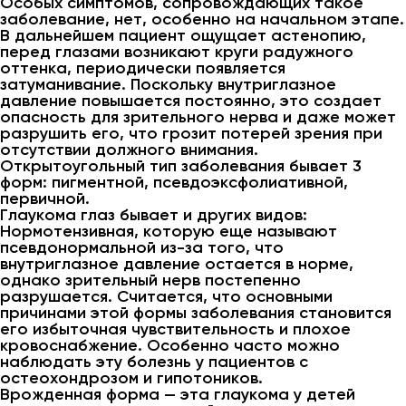
Особых симптомов, сопровождающих такое
заболевание, нет, особенно на начальном этапе.
В дальнейшем пациент ощущает астенопию,
перед глазами возникают круги радужного
оттенка, периодически появляется
затуманивание. Поскольку внутриглазное
давление повышается постоянно, это создает
опасность для зрительного нерва и даже может
разрушить его, что грозит потерей зрения при
отсутствии должного внимания.
Открытоугольный тип заболевания бывает 3
форм: пигментной, псевдоэксфолиативной,
первичной.
Глаукома глаз бывает и других видов:
Нормотензивная, которую еще называют
псевдонормальной из-за того, что
внутриглазное давление остается в норме,
однако зрительный нерв постепенно
разрушается. Считается, что основными
причинами этой формы заболевания становится
его избыточная чувствительность и плохое
кровоснабжение. Особенно часто можно
наблюдать эту болезнь у пациентов с
остеохондрозом и гипотоников.
Врожденная форма — эта глаукома у детей