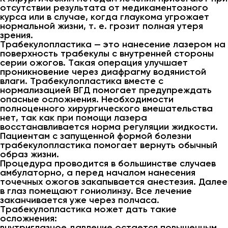
отсутствии результата от медикаментозного
курса или в случае, когда глаукома угрожает
нормальной жизни, т. е. грозит полная утеря
зрения.
Трабекулопластика — это нанесение лазером на
поверхность трабекулы с внутренней стороны
серии ожогов. Такая операция улучшает
проникновение через диафрагму водянистой
влаги. Трабекулопластика вместе с
нормализацией ВГД помогает предупреждать
опасные осложнения. Необходимости
полноценного хирургического вмешательства
нет, так как при помощи лазера
восстанавливается норма регуляции жидкости.
Пациентам с запущенной формой болезни
трабекулопластика помогает вернуть обычный
образ жизни.
Процедура проводится в большинстве случаев
амбулаторно, а перед началом нанесения
точечных ожогов закапывается анестезия. Далее
в глаз помещают гониолинзу. Все лечение
заканчивается уже через полчаса.
Трабекулопластика может дать такие
осложнения:
внутриглазное давление остается повышенным