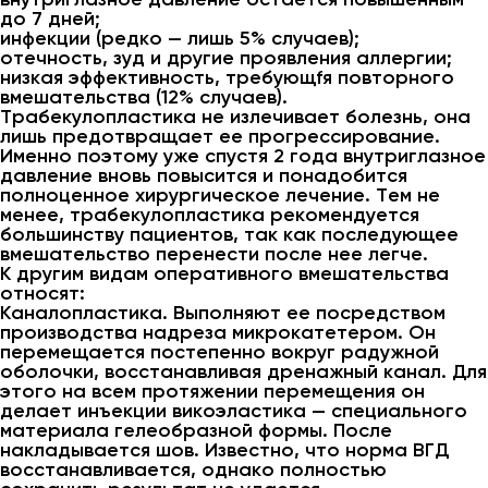
до 7 дней;
инфекции (редко — лишь 5% случаев);
отечность, зуд и другие проявления аллергии;
низкая эффективность, требующfя повторного
вмешательства (12% случаев).
Трабекулопластика не излечивает болезнь, она
лишь предотвращает ее прогрессирование.
Именно поэтому уже спустя 2 года внутриглазное
давление вновь повысится и понадобится
полноценное хирургическое лечение. Тем не
менее, трабекулопластика рекомендуется
большинству пациентов, так как последующее
вмешательство перенести после нее легче.
К другим видам оперативного вмешательства
относят:
Каналопластика. Выполняют ее посредством
производства надреза микрокатетером. Он
перемещается постепенно вокруг радужной
оболочки, восстанавливая дренажный канал. Для
этого на всем протяжении перемещения он
делает инъекции викоэластика — специального
материала гелеобразной формы. После
накладывается шов. Известно, что норма ВГД
восстанавливается, однако полностью