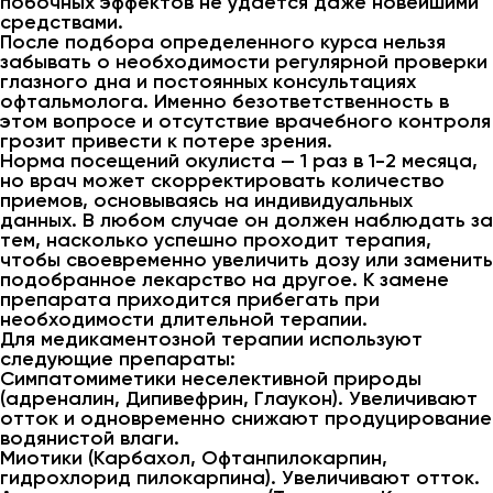
побочных эффектов не удается даже новейшими
средствами.
После подбора определенного курса нельзя
забывать о необходимости регулярной проверки
глазного дна и постоянных консультациях
офтальмолога. Именно безответственность в
этом вопросе и отсутствие врачебного контроля
грозит привести к потере зрения.
Норма посещений окулиста — 1 раз в 1-2 месяца,
но врач может скорректировать количество
приемов, основываясь на индивидуальных
данных. В любом случае он должен наблюдать за
тем, насколько успешно проходит терапия,
чтобы своевременно увеличить дозу или заменить
подобранное лекарство на другое. К замене
препарата приходится прибегать при
необходимости длительной терапии.
Для медикаментозной терапии используют
следующие препараты:
Симпатомиметики неселективной природы
(адреналин, Дипивефрин, Глаукон). Увеличивают
отток и одновременно снижают продуцирование
водянистой влаги.
Миотики (Карбахол, Офтанпилокарпин,
гидрохлорид пилокарпина). Увеличивают отток.