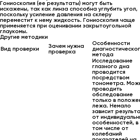
Гониоскопия (ее результаты) могут быть
искажены, так как линза способна углубить угол,
поскольку усиление давления на склеру
переместит к нему жидкость. Гониоскопия чаще
применяется при оценивании закрытоугольной
глаукомы.
Другие методики
Особенности
Зачем нужна
Вид проверки
диагностическо
проверка
метода
Исследование
глазного дна
проводится
посредством
тонометра. Мож
проводить
обследование
только в положе
лежа. Немало
зависит результ
от индивидуальн
особенностей, в
том числе от
колебаний
показателей на