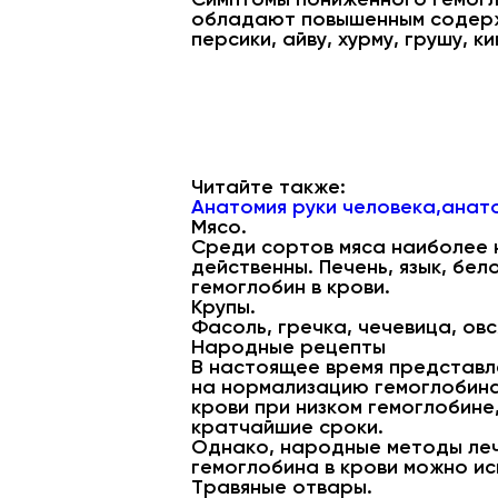
обладают повышенным содержа
персики, айву, хурму, грушу, ки
Читайте также:
Анатомия руки человека,анато
Мясо.
Среди сортов мяса наиболее н
действенны. Печень, язык, бе
гемоглобин в крови.
Крупы.
Фасоль, гречка, чечевица, ов
Народные рецепты
В настоящее время представл
на нормализацию гемоглобина
крови при низком гемоглобине
кратчайшие сроки.
Однако, народные методы леч
гемоглобина в крови можно и
Травяные отвары.