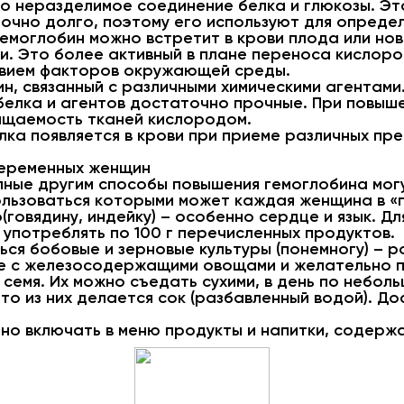
то неразделимое соединение белка и глюкозы. Эт
очно долго, поэтому его используют для определ
гемоглобин можно встретит в крови плода или но
и. Это более активный в плане переноса кислор
вием факторов окружающей среды.
н, связанный с различными химическими агентами
белка и агентов достаточно прочные. При повыше
ыщаемость тканей кислородом.
лка появляется в крови при приеме различных пр
беременных женщин
пные другим способы повышения гемоглобина мог
пользоваться которыми может каждая женщина в «
(говядину, индейку) – особенно сердце и язык. Д
употреблять по 100 г перечисленных продуктов.
я бобовые и зерновые культуры (понемногу) – рож
е с железосодержащими овощами и желательно п
семя. Их можно съедать сухими, в день по неболь
 то из них делается сок (разбавленный водой). Д
но включать в меню продукты и напитки, содерж