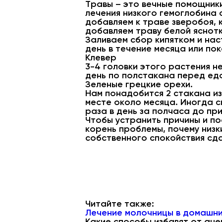
Травы – это вечные помощники
лечения низкого гемоглобина 
добавляем к траве зверобоя, 
добавляем траву белой яснотки
Заливаем сбор кипятком и нас
день в течение месяца или пок
Клевер
3-4 головки этого растения н
день по полстакана перед ед
Зеленые грецкие орехи.
Нам понадобится 2 стакана из
месте около месяца. Иногда 
раза в день за полчаса до пр
Чтобы устранить причины и п
корень проблемы, почему низк
собственного спокойствия сдав
Читайте также:
Лечение молочницы в домашни
Какие способы избавят от ане