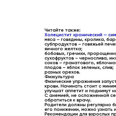
Читайте также:
Холецистит хронический — си
мяса – говядины, кролика, бар
субпродуктов – говяжьей печен
яичного желтка;
бобовых, гречихи, пророщенн
сухофруктов – чернослива, ин
соков – гранатового, яблочно
плодов – яблок зеленых, слив;
разных орехов.
Физкультура
Физические упражнения запус
крови. Начинать стоит с мини
улучшат аппетит и поднимут н
С анемией, не осложненной се
обратиться к врачу.
Родители должны регулярно бы
его понижении, можно узнать 
Рекомендации для взрослых п