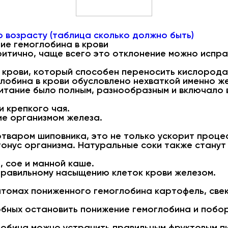
о возрасту (таблица сколько должно быть)
ие гемоглобина в крови
ритично, чаще всего это отклонение можно испра
 крови, который способен переносить кислорода 
лобина в крови обусловлено нехваткой именно же
итание было полным, разнообразным и включало 
и крепкого чая.
ие организмом железа.
отваром шиповника, это не только ускорит проце
тонус организма. Натуральные соки также стану
, сое и манной каше.
равильному насыщению клеток крови железом.
томах пониженного гемоглобина картофель, свек
обных остановить понижение гемоглобина и побо
обина можно устранить правильным фруктовым п