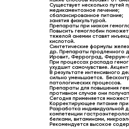
Существует несколько путей п
медикаментозное лечение;
сбалансированное питание;
занятия физкультурой.
Препараты при низком гемогл
Повысить гемоглобин поможет 
тяжелой анемии ставят инъек
кислотой.
Синтетические формулы железа
др. Препараты продленного д
Ировит, Ферроград, Феррум-л
При процессах распада гемог
ухудшит самочувствие. Акцент
В результате интенсивного де
сильно уменьшается. Бесконт
патологических процессов.
Препараты для повышения гемо
противном случае они получат
Сегодня применяется множест
Корректирующее питание при
Разработка индивидуальной д
компетенции гастроэнтеролог
белками, витаминами, микроэл
Рекомендуется высокое содер