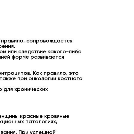
к правило, сопровождается
оения.
том или следствие какого-либо
йней форме развивается
ритроцитов. Как правило, это
 также при онкологии костного
о для хронических
женщины красные кровяные
кционных патологиях,
евания. При успешной