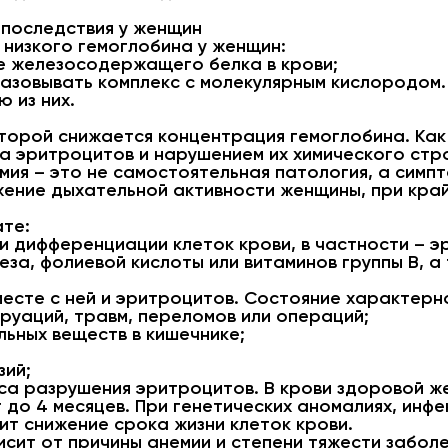
 последствия у женщин
 низкого гемоглобина у женщин:
е железосодержащего белка в крови;
азовывать комплекс с молекулярным кислородом.
 из них.
оторой снижается концентрация гемоглобина. Ка
а эритроцитов и нарушением их химического стр
мия – это не самостоятельная патология, а симп
жение дыхательной активности женщины, при кра
ате:
и дифференциации клеток крови, в частности – э
за, фолиевой кислоты или витаминов группы В, а
месте с ней и эритроцитов. Состояние характерн
руаций, травм, переломов или операций;
ьных веществ в кишечнике;
зий;
са разрушения эритроцитов. В крови здоровой 
 до 4 месяцев. При генетических аномалиях, инфе
дит снижение срока жизни клеток крови.
исит от причины анемии и степени тяжести забол