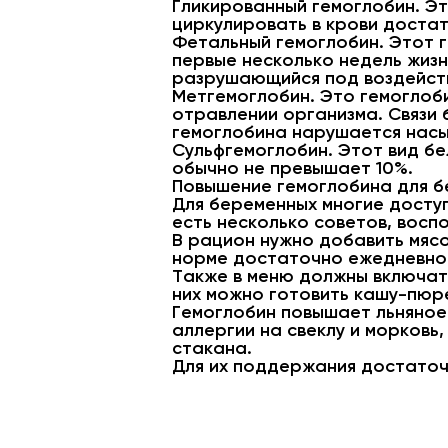
Гликированный гемоглобин. Э
циркулировать в крови достат
Фетальный гемоглобин. Этот 
первые несколько недель жизн
разрушающийся под воздейст
Метгемоглобин. Это гемоглоби
отравлении организма. Связи 
гемоглобина нарушается нас
Сульфгемоглобин. Этот вид бе
обычно не превышает 10%.
Повышение гемоглобина для 
Для беременных многие досту
есть несколько советов, вос
В рацион нужно добавить мясо
норме достаточно ежедневно 
Также в меню должны включатьс
них можно готовить кашу-пюр
Гемоглобин повышает льняное 
аллергии на свеклу и морковь,
стакана.
Для их поддержания достаточ