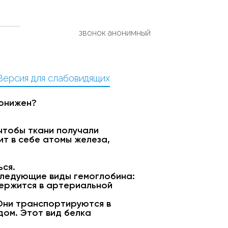
звонок анонимный
Версия для слабовидящих
понижен?
чтобы ткани получали
т в себе атомы железа,
ься.
 следующие виды гемоглобина:
держится в артериальной
 Они транспортируются в
дом. Этот вид белка