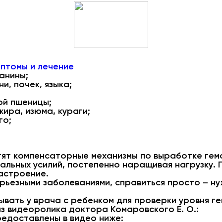
мптомы и лечение
анины;
и, почек, языка;
ой пшеницы;
жира, изюма, кураги;
го;
тят компенсаторные механизмы по выработке гем
мальных усилий, постепенно наращивая нагрузку. 
астроение.
рьезными заболеваниями, справиться просто – ну
вать у врача с ребенком для проверки уровня ге
из видеоролика доктора Комаровского Е. О.:
редоставлены в видео ниже: