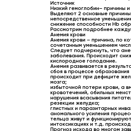
Источник
Низкий гемоглобин– причины и
Выделяют 2 основные причины
непосредственное уменьшени
снижение способности Hb обр
Рассмотрим подробнее каждую
Анемия крови
Анемия крови – причина, по к
сочетанным уменьшением числ
Следует подчеркнуть, что ане
заболевания. Происходит сни
кислородное голодание.
Анемия развивается в результ
сбоя в процессе образования 
происходит при дефиците желе
мозга;
избыточной потери крови, а в
кровотечений, обильных менст
нарушения всасывания питател
резекции желудка;
глистных и паразитарных инва
аномального усиления процес
тельца живут и функционируют
интоксикациях и т.д. происхо
Прогноз исхода во многом зав