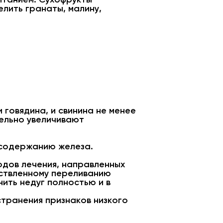
лить гранаты, малину,
говядина, и свинина не менее
тельно увеличивают
о содержанию железа.
дов лечения, направленных
ествленному переливанию
ить недуг полностью и в
транения признаков низкого