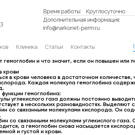
Время работы:
Круглосуточно
Дополнительная информация:
53
info@narkonet-perm.ru
ков
Клиника
Статьи
Контакты
т гемоглобин и что значит, если он повышен или 
в крови
ся в крови человека в достаточном количестве, 
ислорода. Каждая молекула гемоглобина содержи
д.
 функции гемоглобина:
кулы углекислого газа должны постоянно выводит
тствует в нескольких разновидностях. Выделяют
бин со связанными молекулами кислорода. Он со
.
ин со связанными молекулами углекислого газа.
ыводится, а гемоглобин снова насыщается кислоро
мной и густой и крови.