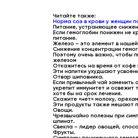
Читайте также:
Норма соэ в крови у женщин п
Питание, устраняющее снижен
Если гемоглобин понижен не к
питание.
Железо – это элемент в нашей
Снижение концентрации гемог
Поэтому очень важно, чтобы п
железом
Откажитесь на время от кофе 
Эти напитки ухудшают усвоен
Отвар шиповника.
Если привычный чай заменить 
укрепит иммунитет и освежит 
хотя бы на срок лечения.
Скажите «нет» молоку, орехам
Эти продукты также мешают п
Овощи.
Чрезвычайно полезны при симп
шпинат.
Свекла – лидер овощей, спос
Фрукты.
Симптомы пониженного гемогл