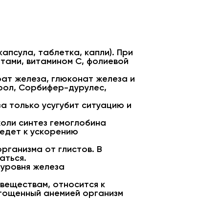
псула, таблетка, капли). При
тами, витамином С, фолиевой
рат железа, глюконат железа и
рол, Сорбифер-дурулес,
а только усугубит ситуацию и
холи синтез гемоглобина
едет к ускорению
рганизма от глистов. В
аться.
 уровня железа
веществам, относится к
стощенный анемией организм