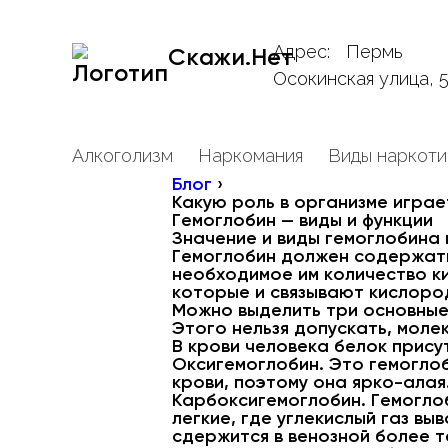
Адрес:
Пермь
Скажи.Нет
Осокинская улица, 
Алкоголизм
Наркомания
Виды наркоти
Блог
›
Какую роль в организме играе
Гемоглобин — виды и функции
Значение и виды гемоглобина 
Гемоглобин должен содержать
необходимое им количество к
которые и связывают кислоро
Можно выделить три основные
Этого нельзя допускать, моле
В крови человека белок прису
Оксигемоглобин. Это гемогло
крови, поэтому она ярко-алая
Карбоксигемоглобин. Гемоглоб
легкие, где углекислый газ в
сдержится в венозной более те