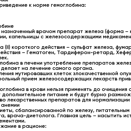
риведение к норме гемоглобина:
обине
назначенный врачом препарат железа (форма – ка
ции, капельницы с железосодержащими медикамен
 (II) короткого действия – сульфат железа, фума
ействия – Гематоген, Тардиферон-ретард, Хефе
ек.
лобина в печени употребление препаратов желез
 делает на лечение самого органа.
ления мутировавших клеток злокачественной опу
рольный прием железосодержащих лекарств прив
глобина в крови нельзя применять до очищения о
 дополнительное питание и будут бурно размнож
во лекарственных препаратов для нормализации
 анемии
иеты, сбалансированной по железу, питательным 
а, врача-диетолога. Главная цель – насытить и
ементами.
жание в рационе: