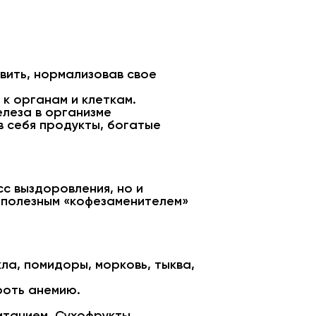
вить, нормализовав свое
к органам и клеткам.
леза в организме
в себя продукты, богатые
сс выздоровления, но и
т полезным «кофезаменителем»
ла, помидоры, морковь, тыква,
роть анемию.
итанием. Сухофрукты