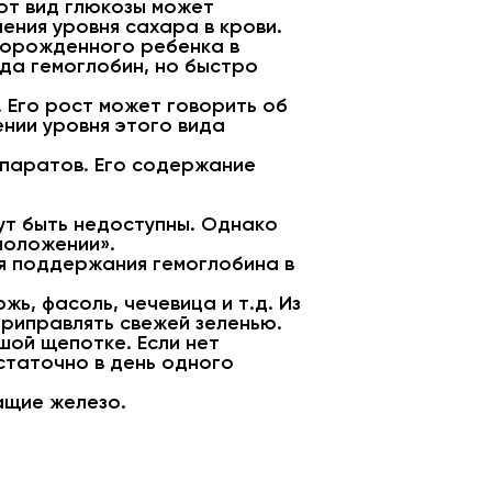
от вид глюкозы может
ения уровня сахара в крови.
ворожденного ребенка в
ода гемоглобин, но быстро
. Его рост может говорить об
нии уровня этого вида
епаратов. Его содержание
ут быть недоступны. Однако
положении».
ля поддержания гемоглобина в
ь, фасоль, чечевица и т.д. Из
риправлять свежей зеленью.
шой щепотке. Если нет
остаточно в день одного
ащие железо.