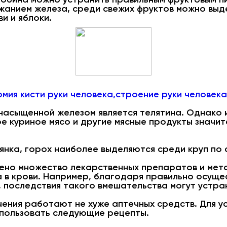
нием железа, среди свежих фруктов можно выде
ви и яблоки.
мия кисти руки человека,строение руки человека
асыщенной железом является телятина. Однако и 
лое куриное мясо и другие мясные продукты значи
сянка, горох наиболее выделяются среди круп п
ено множество лекарственных препаратов и мето
 в крови. Например, благодаря правильно осущ
, последствия такого вмешательства могут устран
ения работают не хуже аптечных средств. Для ус
спользовать следующие рецепты.