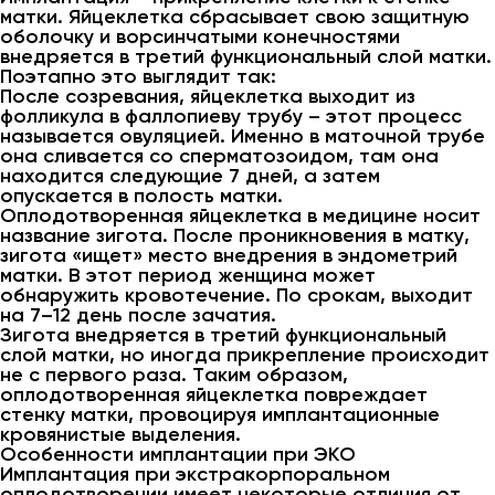
матки. Яйцеклетка сбрасывает свою защитную
оболочку и ворсинчатыми конечностями
внедряется в третий функциональный слой матки.
Поэтапно это выглядит так:
После созревания, яйцеклетка выходит из
фолликула в фаллопиеву трубу – этот процесс
называется овуляцией. Именно в маточной трубе
она сливается со сперматозоидом, там она
находится следующие 7 дней, а затем
опускается в полость матки.
Оплодотворенная яйцеклетка в медицине носит
название зигота. После проникновения в матку,
зигота «ищет» место внедрения в эндометрий
матки. В этот период женщина может
обнаружить кровотечение. По срокам, выходит
на 7–12 день после зачатия.
Зигота внедряется в третий функциональный
слой матки, но иногда прикрепление происходит
не с первого раза. Таким образом,
оплодотворенная яйцеклетка повреждает
стенку матки, провоцируя имплантационные
кровянистые выделения.
Особенности имплантации при ЭКО
Имплантация при экстракорпоральном
оплодотворении имеет некоторые отличия от