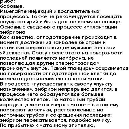
рыба;
бобовые.
Избегайте инфекций и воспалительных
процессов. Также не рекомендуется посещать
сауну, солярий и быть долгое время на солнце.
Основные сведения о процессе имплантации
эмбриона
Как известно, оплодотворение происходит в
момент достижения наиболее быстрым и
активным сперматозоидом мужчины женской
яйцеклетки. Сразу после этого на поверхности
последней появляется мембрана, не
позволяющая другим сперматозоидам
проникнуть внутрь. Такой «панцирь» сохраняется
на поверхности оплодотворенной клетки до
момента достижения ею полости матки.
В процессе «путешествия» к своему «пункту
назначения», эмбрион непрерывно делится, в
процессе чего образуется все большее
количество клеток. По маточным трубам
зародыш движется вверх к матке – в этом ему
помогают ворсинки, расположенные на
маточных трубах и сокращения последних:
эмбрион перекатывается, подобно мячику.
По прибытию к маточному эпителию,