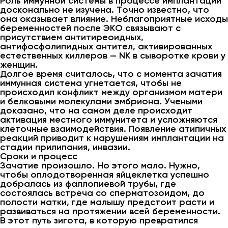
Роль иммунной системы в процессе имплантации
досконально не изучена. Точно известно, что
она оказывает влияние. Неблагоприятные исходы
беременностей после ЭКО связывают с
присутствием антитиреоидных,
антифосфолипидных антител, активированных
естественных киллеров — NK в сыворотке крови у
женщин.
Долгое время считалось, что с момента зачатия
иммунная система угнетается, чтобы не
происходил конфликт между организмом матери
и белковыми молекулами эмбриона. Учеными
доказано, что на самом деле происходит
активация местного иммунитета и усложняются
клеточные взаимодействия. Появление атипичных
реакций приводит к нарушениям имплантации на
стадии прилипания, инвазии.
Сроки и процесс
Зачатие произошло. Но этого мало. Нужно,
чтобы оплодотворенная яйцеклетка успешно
добралась из фаллопиевой трубы, где
состоялась встреча со сперматозоидом, до
полости матки, где малышу предстоит расти и
развиваться на протяжении всей беременности.
В этот путь зигота, в которую превратился