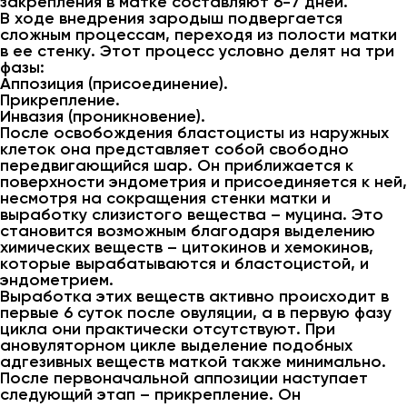
закрепления в матке составляют 6-7 дней.
В ходе внедрения зародыш подвергается
сложным процессам, переходя из полости матки
в ее стенку. Этот процесс условно делят на три
фазы:
Аппозиция (присоединение).
Прикрепление.
Инвазия (проникновение).
После освобождения бластоцисты из наружных
клеток она представляет собой свободно
передвигающийся шар. Он приближается к
поверхности эндометрия и присоединяется к ней,
несмотря на сокращения стенки матки и
выработку слизистого вещества – муцина. Это
становится возможным благодаря выделению
химических веществ – цитокинов и хемокинов,
которые вырабатываются и бластоцистой, и
эндометрием.
Выработка этих веществ активно происходит в
первые 6 суток после овуляции, а в первую фазу
цикла они практически отсутствуют. При
ановуляторном цикле выделение подобных
адгезивных веществ маткой также минимально.
После первоначальной аппозиции наступает
следующий этап – прикрепление. Он