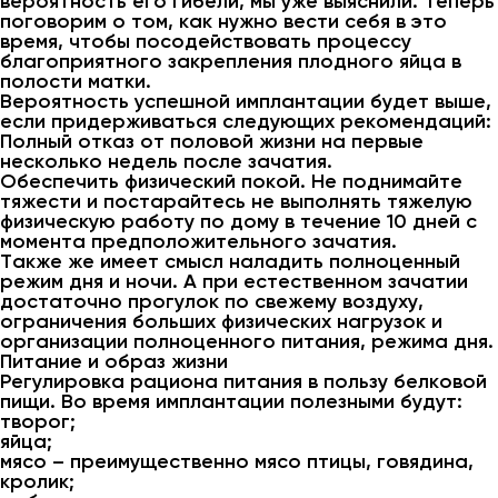
вероятность его гибели, мы уже выяснили. Теперь
поговорим о том, как нужно вести себя в это
время, чтобы посодействовать процессу
благоприятного закрепления плодного яйца в
полости матки.
Вероятность успешной имплантации будет выше,
если придерживаться следующих рекомендаций:
Полный отказ от половой жизни на первые
несколько недель после зачатия.
Обеспечить физический покой. Не поднимайте
тяжести и постарайтесь не выполнять тяжелую
физическую работу по дому в течение 10 дней с
момента предположительного зачатия.
Также же имеет смысл наладить полноценный
режим дня и ночи. А при естественном зачатии
достаточно прогулок по свежему воздуху,
ограничения больших физических нагрузок и
организации полноценного питания, режима дня.
Питание и образ жизни
Регулировка рациона питания в пользу белковой
пищи. Во время имплантации полезными будут:
творог;
яйца;
мясо – преимущественно мясо птицы, говядина,
кролик;