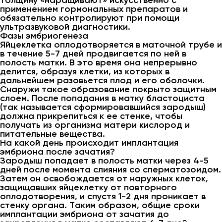
толщину «наращивают» искусственно с
применением гормональных препаратов и
обязательно контролируют при помощи
ультразвуковой диагностики.
Фазы эмбриогенеза
Яйцеклетка оплодотворяется в маточной трубе и
в течение 5-7 дней продвигается по ней в
полость матки. В это время она непрерывно
делится, образуя клетки, из которых в
дальнейшем разовьется плод и его оболочки.
Снаружи такое образование покрыто защитным
слоем. После попадания в матку бластоциста
(так называется сформировавшийся зародыш)
должна прикрепиться к ее стенке, чтобы
получать из организма матери кислород и
питательные вещества.
На какой день происходит имплантация
эмбриона после зачатия?
Зародыш попадает в полость матки через 4-5
дней после момента слияния со сперматозоидом.
Затем он освобождается от наружных клеток,
защищавших яйцеклетку от повторного
оплодотворения, и спустя 1-2 дня проникает в
стенку органа. Таким образом, общие сроки
имплантации эмбриона от зачатия до