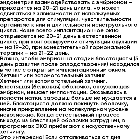
эндометрия взаимодействовать с эмбрионом –
приходится на 20–21 день цикла, но может
сдвигаться в зависимости от используемых
препаратов для стимуляции, чувствительности
организма к ним и длительности менструального
цикла. Чаще всего имплантационное окно
открывается на 20–21 день в естественном
цикле, при контролируемой стимуляции овуляции
– на 19–20, при заместительной гормональной
терапии – на 21–22 день.
Важно, чтобы эмбрион на стадии бластоцисты (5
день развития после оплодотворения) находился
в матке с открытым имплантационным окном.
Хетчинг или вспомогательный хэтчинг
Хетчинг или вспомогательный хэтчинг.
Блестящая (белковая) оболочка, окружающая
эмбрион, мешает имплантации. Оказываясь в
полости матки, зародыш больше не нуждается в
ней. Бластоциста должна покинуть оболочку,
иначе прикрепление на молекулярном уровне
невозможно. Когда естественный процесс
выхода из блестящей оболочки затруднен, в
программах ЭКО прибегают к искусственному
хетчингу.
Это интересно! Если отталкиваться от дня