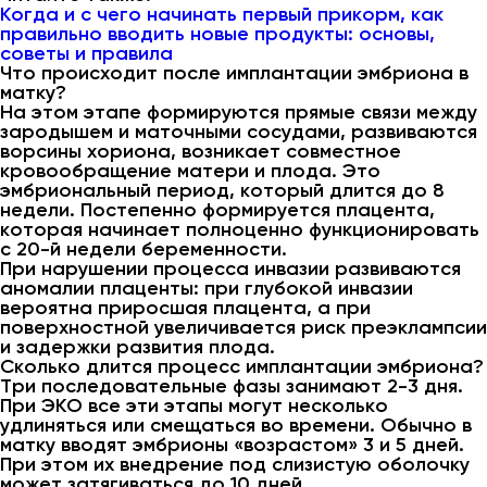
Когда и с чего начинать первый прикорм, как
правильно вводить новые продукты: основы,
советы и правила
Что происходит после имплантации эмбриона в
матку?
На этом этапе формируются прямые связи между
зародышем и маточными сосудами, развиваются
ворсины хориона, возникает совместное
кровообращение матери и плода. Это
эмбриональный период, который длится до 8
недели. Постепенно формируется плацента,
которая начинает полноценно функционировать
с 20-й недели беременности.
При нарушении процесса инвазии развиваются
аномалии плаценты: при глубокой инвазии
вероятна приросшая плацента, а при
поверхностной увеличивается риск преэклампсии
и задержки развития плода.
Сколько длится процесс имплантации эмбриона?
Три последовательные фазы занимают 2-3 дня.
При ЭКО все эти этапы могут несколько
удлиняться или смещаться во времени. Обычно в
матку вводят эмбрионы «возрастом» 3 и 5 дней.
При этом их внедрение под слизистую оболочку
может затягиваться до 10 дней.