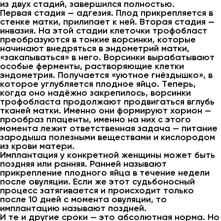
из двух стадий, завершился полностью.
Первая стадия — адгезия. Плод прикрепляется в
стенке матки, прилипает к ней. Вторая стадия —
инвазия. На этой стадии клеточки трофобласт
преобразуются в тонкие ворсинки, которые
начинают внедряться в эндометрий матки,
«закапываться» в него. Ворсинки вырабатывают
особые ферменты, растворяющие клетки
эндометрия. Получается «уютное гнёздышко», в
которое углубляется плодное яйцо. Теперь,
когда оно надёжно закрепилось, ворсинки
трофобласта продолжают продвигаться вглубь
тканей матки. Именно они формируют хорион —
прообраз плаценты, именно на них с этого
момента лежит ответственная задача — питание
зародыша полезными веществами и кислородом
из крови матери.
Имплантация у конкретной женщины может быть
поздняя или ранняя. Ранней называют
прикрепление плодного яйца в течение недели
после овуляции. Если же этот судьбоносный
процесс затягивается и происходит только
после 10 дней с момента овуляции, то
имплантацию называют поздней.
И те и другие сроки — это абсолютная норма. Но