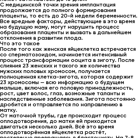
С медицинской точки зрения имплантация
продолжается до полного формирования
плаценты, то есть до 20-й недели беременности.
Все вредные факторы, действующие в это время
на будущую маму, могут нарушить процесс
образования плаценты и вызвать в дальнейшем
отклонения в развитии плода.
Что это такое
После того как женская яйцеклетка встречается
со сперматозоидом, начинается интенсивный
процесс трансформации ооцита в зиготу. После
слияния 23 женских и такого же количества
мужских половых хромосом, получается
полноценная клетка-зигота, которая содержит
23 хромосомы — всю информацию о будущем
малыше, включая его половую принадлежность,
рост, цвет волос, глаз, возможные таланты и
наследственные заболевания. Зигота постоянно
дробится и отправляется по направлению в
матку.
От маточной трубы, где происходит процесс
оплодотворения, до матки ей приходится
двигаться несколько дней. Всё это время
оплодотворённая яйцеклетка растёт,
постепенно превращаясь в бластоцисту. На 7-8