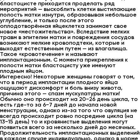
бластоцисте приходится проделать ряд
мероприятий — выскоблить клетки выстилающие
полость матки изнутри, образовывая небольшое
углубление, и только после этого
оплодотворённая яйцеклетка занимает свое
новое «местожительства». Вследствие мелких
травм в эпителии матки и повреждения сосудов
возникают мелкие кровоподтеки, которые и
выходят естественным путем — из влагалища.
Такое «кровотечение» и называют
имплантационным. С момента прикрепления к
полости матки бластоцисту уже именуют
плодным яйцом.
Интересно! Некоторые женщины говорят о том,
что в период имплантации плодного яйца
ощущают дискомфорт и боль внизу живота,
причина этого — спазм мускулатуры матки!
Обычно оно происходит на 20−26 день цикла, то
есть где-то за 6−7 дней до начала новой
менструации, однако из-за того что овуляция не
всегда происходит ровно посредине цикла (на
13−15 день) то и кровянистые выделения могут
появиться всего за несколько дней до месячных.
Продолжительность имплантационных выделений
в каждом случае индивидуально, однако в норме