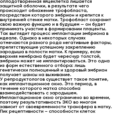
оплодотворенная яйцеклетка лишается
защитной оболочки, в результате чего
происходит обнажение трофобласта,
посредством которого эмбрион и крепится к
внутренней стенке матки. Трофобласт сохранит
свою важную функцию и в будущем — он будет
принимать участие в формировании плаценты.
Так выглядит процесс имплантации эмбриона в
идеале. Однако в некоторых случаях
отмечаются разного рода негативные факторы,
препятствующие успешному закреплению
зародыша в полости матки. К примеру, если
верхняя мембрана будет чересчур толстой,
эмбрион может не имплантироваться. Это одна
из форм естественного отбора: лишь
генетически полноценный и здоровый эмбрион
получает шансы на выживание.
У репродуктологов существует такое понятие,
как имплантационное окно. Это период, в
течение которого матка способна
взаимодействовать с зародышем.
Имплантационное окно ограничено во времени,
поэтому результативность ЭКО во многом
зависит от своевременности трансфера в матку.
Пик рецептивности – способности клеток