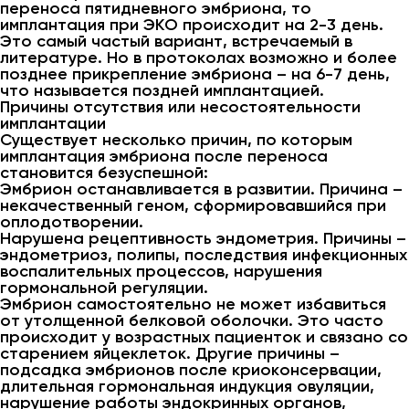
переноса пятидневного эмбриона, то
имплантация при ЭКО происходит на 2-3 день.
Это самый частый вариант, встречаемый в
литературе. Но в протоколах возможно и более
позднее прикрепление эмбриона – на 6-7 день,
что называется поздней имплантацией.
Причины отсутствия или несостоятельности
имплантации
Существует несколько причин, по которым
имплантация эмбриона после переноса
становится безуспешной:
Эмбрион останавливается в развитии. Причина –
некачественный геном, сформировавшийся при
оплодотворении.
Нарушена рецептивность эндометрия. Причины –
эндометриоз, полипы, последствия инфекционных
воспалительных процессов, нарушения
гормональной регуляции.
Эмбрион самостоятельно не может избавиться
от утолщенной белковой оболочки. Это часто
происходит у возрастных пациенток и связано со
старением яйцеклеток. Другие причины –
подсадка эмбрионов после криоконсервации,
длительная гормональная индукция овуляции,
нарушение работы эндокринных органов,