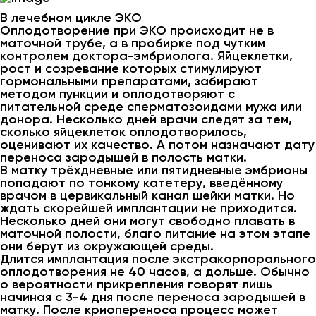
В лечебном цикле ЭКО
Оплодотворение при ЭКО происходит не в
маточной трубе, а в пробирке под чутким
контролем доктора-эмбриолога. Яйцеклетки,
рост и созревание которых стимулируют
гормональными препаратами, забирают
методом пункции и оплодотворяют с
питательной среде сперматозоидами мужа или
донора. Несколько дней врачи следят за тем,
сколько яйцеклеток оплодотворилось,
оценивают их качество. А потом назначают дату
переноса зародышей в полость матки.
В матку трёхдневные или пятидневные эмбрионы
попадают по тонкому катетеру, введённому
врачом в цервикальный канал шейки матки. Но
ждать скорейшей имплантации не приходится.
Несколько дней они могут свободно плавать в
маточной полости, благо питание на этом этапе
они берут из окружающей среды.
Длится имплантация после экстракорпорального
оплодотворения не 40 часов, а дольше. Обычно
о вероятности прикрепления говорят лишь
начиная с 3-4 дня после переноса зародышей в
матку. После криопереноса процесс может