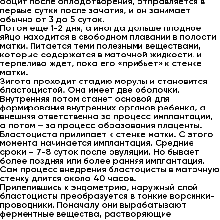
ооцит после оплодотворения, отправляется в
первые сутки после зачатия, и он занимает
обычно от 3 до 5 суток.
Потом еще 1-2 дня, а иногда дольше плодное
яйцо находится в свободном плавании в полости
матки. Питается теми полезными веществами,
которые содержатся в маточной жидкости, и
терпеливо ждет, пока его «прибьет» к стенке
матки.
Зигота проходит стадию морулы и становится
бластоцистой. Она имеет две оболочки.
Внутренняя потом станет основой для
формирования внутренних органов ребенка, а
внешняя ответственна за процесс имплантации,
а потом – за процесс образования плаценты.
Бластоциста прилипает к стенке матки. С этого
момента начинается имплантация. Средние
сроки – 7-8 суток после овуляции. Но бывает
более поздняя или более ранняя имплантация.
Сам процесс внедрения бластоцисты в маточную
стенку длится около 40 часов.
Прилепившись к эндометрию, наружный слой
бластоцисты преобразуется в тонкие ворсинки-
проводники. Поначалу они вырабатывают
ферментные вещества, растворяющие