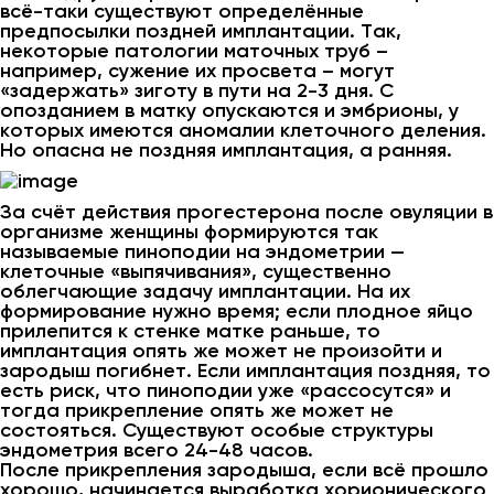
всё-таки существуют определённые
предпосылки поздней имплантации. Так,
некоторые патологии маточных труб –
например, сужение их просвета – могут
«задержать» зиготу в пути на 2-3 дня. С
опозданием в матку опускаются и эмбрионы, у
которых имеются аномалии клеточного деления.
Но опасна не поздняя имплантация, а ранняя.
За счёт действия прогестерона после овуляции в
организме женщины формируются так
называемые пиноподии на эндометрии —
клеточные «выпячивания», существенно
облегчающие задачу имплантации. На их
формирование нужно время; если плодное яйцо
прилепится к стенке матке раньше, то
имплантация опять же может не произойти и
зародыш погибнет. Если имплантация поздняя, то
есть риск, что пиноподии уже «рассосутся» и
тогда прикрепление опять же может не
состояться. Существуют особые структуры
эндометрия всего 24-48 часов.
После прикрепления зародыша, если всё прошло
хорошо, начинается выработка хорионического