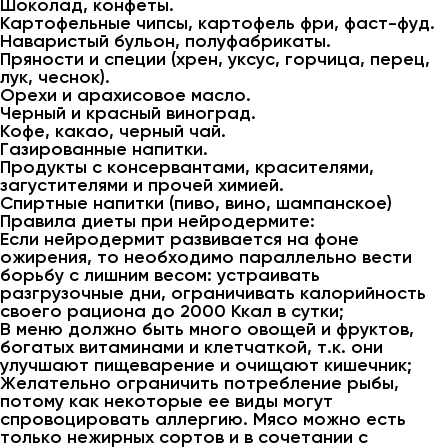
Шоколад, конфеты.
Картофельные чипсы, картофель фри, фаст-фуд.
Наваристый бульон, полуфабрикаты.
Пряности и специи (хрен, уксус, горчица, перец,
лук, чеснок).
Орехи и арахисовое масло.
Черный и красный виноград.
Кофе, какао, черный чай.
Газированные напитки.
Продукты с консервантами, красителями,
загустителями и прочей химией.
Спиртные напитки (пиво, вино, шампанское)
Правила диеты при нейродермите:
Если нейродермит развивается на фоне
ожирения, то необходимо параллельно вести
борьбу с лишним весом: устраивать
разгрузочные дни, ограничивать калорийность
своего рациона до 2000 Ккал в сутки;
В меню должно быть много овощей и фруктов,
богатых витаминами и клетчаткой, т.к. они
улучшают пищеварение и очищают кишечник;
Желательно ограничить потребление рыбы,
потому как некоторые ее виды могут
спровоцировать аллергию. Мясо можно есть
только нежирных сортов и в сочетании с