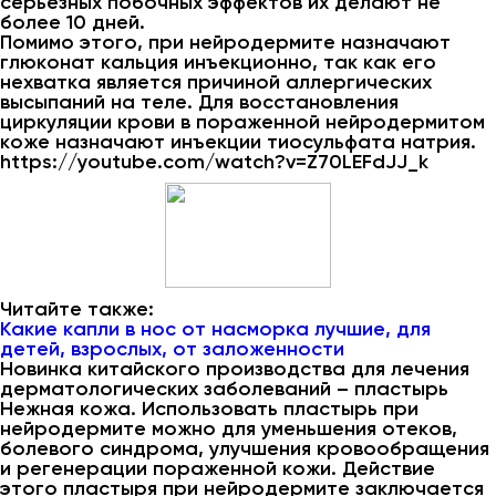
серьезных побочных эффектов их делают не
более 10 дней.
Помимо этого, при нейродермите назначают
глюконат кальция инъекционно, так как его
нехватка является причиной аллергических
высыпаний на теле. Для восстановления
циркуляции крови в пораженной нейродермитом
коже назначают инъекции тиосульфата натрия.
https://youtube.com/watch?v=Z70LEFdJJ_k
Читайте также:
Какие капли в нос от насморка лучшие, для
детей, взрослых, от заложенности
Новинка китайского производства для лечения
дерматологических заболеваний – пластырь
Нежная кожа. Использовать пластырь при
нейродермите можно для уменьшения отеков,
болевого синдрома, улучшения кровообращения
и регенерации пораженной кожи. Действие
этого пластыря при нейродермите заключается