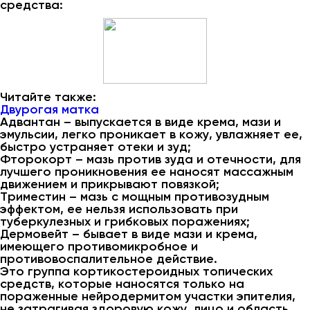
средства:
Читайте также:
Двурогая матка
Адвантан – выпускается в виде крема, мази и
эмульсии, легко проникает в кожу, увлажняет ее,
быстро устраняет отеки и зуд;
Фторокорт – мазь против зуда и отечности, для
лучшего проникновения ее наносят массажным
движением и прикрывают повязкой;
Триместин – мазь с мощным противозудным
эффектом, ее нельзя использовать при
туберкулезных и грибковых поражениях;
Дермовейт – бывает в виде мази и крема,
имеющего противомикробное и
противовоспалительное действие.
Это группа кортикостероидных топических
средств, которые наносятся только на
пораженные нейродермитом участки эпителия,
не затрагивая здоровую кожу, лицо и область