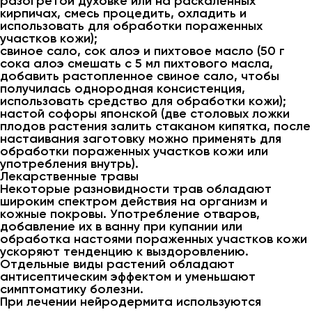
разогретой духовке или на раскаленных
кирпичах, смесь процедить, охладить и
использовать для обработки пораженных
участков кожи);
свиное сало, сок алоэ и пихтовое масло (50 г
сока алоэ смешать с 5 мл пихтового масла,
добавить растопленное свиное сало, чтобы
получилась однородная консистенция,
использовать средство для обработки кожи);
настой софоры японской (две столовых ложки
плодов растения залить стаканом кипятка, после
настаивания заготовку можно применять для
обработки пораженных участков кожи или
употребления внутрь).
Лекарственные травы
Некоторые разновидности трав обладают
широким спектром действия на организм и
кожные покровы. Употребление отваров,
добавление их в ванну при купании или
обработка настоями пораженных участков кожи
ускоряют тенденцию к выздоровлению.
Отдельные виды растений обладают
антисептическим эффектом и уменьшают
симптоматику болезни.
При лечении нейродермита используются