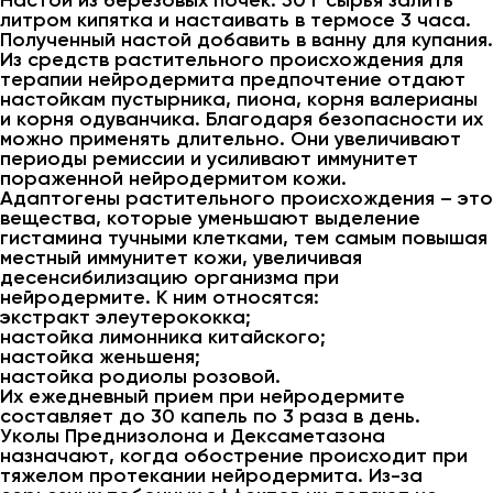
Настой из березовых почек. 50 г сырья залить
литром кипятка и настаивать в термосе 3 часа.
Полученный настой добавить в ванну для купания.
Из средств растительного происхождения для
терапии нейродермита предпочтение отдают
настойкам пустырника, пиона, корня валерианы
и корня одуванчика. Благодаря безопасности их
можно применять длительно. Они увеличивают
периоды ремиссии и усиливают иммунитет
пораженной нейродермитом кожи.
Адаптогены растительного происхождения – это
вещества, которые уменьшают выделение
гистамина тучными клетками, тем самым повышая
местный иммунитет кожи, увеличивая
десенсибилизацию организма при
нейродермите. К ним относятся:
экстракт элеутерококка;
настойка лимонника китайского;
настойка женьшеня;
настойка родиолы розовой.
Их ежедневный прием при нейродермите
составляет до 30 капель по 3 раза в день.
Уколы Преднизолона и Дексаметазона
назначают, когда обострение происходит при
тяжелом протекании нейродермита. Из-за