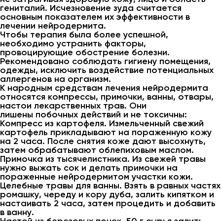
гениталий. Исчезновение зуда считается
основным показателем их эффективности в
лечении нейродермита.
Чтобы терапия была более успешной,
необходимо устранить факторы,
провоцирующие обострение болезни.
Рекомендовано соблюдать гигиену помещения,
одежды, исключить воздействие потенциальных
аллергенов на организм.
К народным средствам лечения нейродермита
относятся компрессы, примочки, ванны, отвары,
настои лекарственных трав. Они
лишены побочных действий и не токсичны:
Компресс из картофеля. Измельченный свежий
картофель прикладывают на пораженную кожу
на 2 часа. После снятия коже дают высохнуть,
затем обрабатывают облепиховым маслом.
Примочка из тысячелистника. Из свежей травы
нужно выжать сок и делать примочки на
пораженные нейродермитом участки кожи.
Целебные травы для ванны. Взять в равных частях
ромашку, череду и кору дуба, залить кипятком и
настаивать 2 часа, затем процедить и добавить
в ванну.