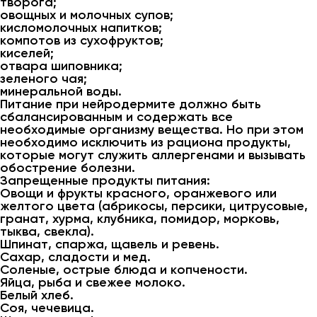
творога;
овощных и молочных супов;
кисломолочных напитков;
компотов из сухофруктов;
киселей;
отвара шиповника;
зеленого чая;
минеральной воды.
Питание при нейродермите должно быть
сбалансированным и содержать все
необходимые организму вещества. Но при этом
необходимо исключить из рациона продукты,
которые могут служить аллергенами и вызывать
обострение болезни.
Запрещенные продукты питания:
Овощи и фрукты красного, оранжевого или
желтого цвета (абрикосы, персики, цитрусовые,
гранат, хурма, клубника, помидор, морковь,
тыква, свекла).
Шпинат, спаржа, щавель и ревень.
Сахар, сладости и мед.
Соленые, острые блюда и копчености.
Яйца, рыба и свежее молоко.
Белый хлеб.
Соя, чечевица.