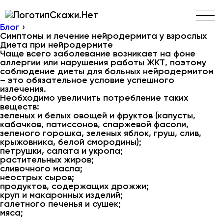
Скажи.Нет
Блог
›
Симптомы и лечение нейродермита у взрослых
Диета при нейродермите
Чаще всего заболевание возникает на фоне
аллергии или нарушения работы ЖКТ, поэтому
соблюдение диеты для больных нейродермитом
– это обязательное условие успешного
излечения.
Необходимо увеличить потребление таких
веществ:
зеленых и белых овощей и фруктов (капусты,
кабачков, патиссонов, спаржевой фасоли,
зеленого горошка, зеленых яблок, груш, слив,
крыжовника, белой смородины);
петрушки, салата и укропа;
растительных жиров;
сливочного масла;
неострых сыров;
продуктов, содержащих дрожжи;
круп и макаронных изделий;
галетного печенья и сушек;
мяса;