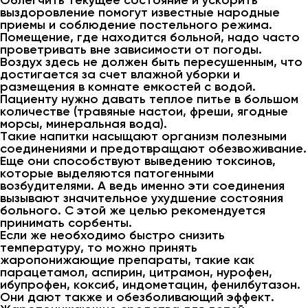
Облегчить текущее состояние и ускорить
выздоровление помогут известные народные
приемы и соблюдение постельного режима.
Помещение, где находится больной, надо часто
проветривать вне зависимости от погоды.
Воздух здесь не должен быть пересушенным, что
достигается за счет влажной уборки и
размещения в комнате емкостей с водой.
Пациенту нужно давать теплое питье в большом
количестве (травяные настои, фреши, ягодные
морсы, минеральная вода).
Такие напитки насыщают организм полезными
соединениями и предотвращают обезвоживание.
Еще они способствуют выведению токсинов,
которые выделяются патогенными
возбудителями. А ведь именно эти соединения
вызывают значительное ухудшение состояния
больного. С этой же целью рекомендуется
принимать сорбенты.
Если же необходимо быстро снизить
температуру, то можно принять
жаропонижающие препараты, такие как
парацетамол, аспирин, цитрамон, нурофен,
ибупрофен, коксиб, индометацин, фенилбутазон.
Они дают также и обезболивающий эффект.