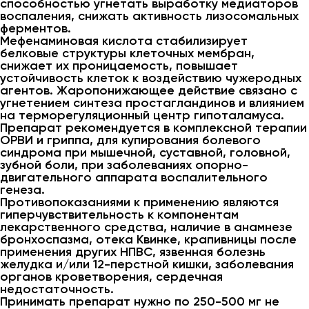
способностью угнетать выработку медиаторов
воспаления, снижать активность лизосомальных
ферментов.
Мефенаминовая кислота стабилизирует
белковые структуры клеточных мембран,
снижает их проницаемость, повышает
устойчивость клеток к воздействию чужеродных
агентов. Жаропонижающее действие связано с
угнетением синтеза простагландинов и влиянием
на терморегуляционный центр гипоталамуса.
Препарат рекомендуется в комплексной терапии
ОРВИ и гриппа, для купирования болевого
синдрома при мышечной, суставной, головной,
зубной боли, при заболеваниях опорно-
двигательного аппарата воспалительного
генеза.
Противопоказаниями к применению являются
гиперчувствительность к компонентам
лекарственного средства, наличие в анамнезе
бронхоспазма, отека Квинке, крапивницы после
применения других НПВС, язвенная болезнь
желудка и/или 12-перстной кишки, заболевания
органов кроветворения, сердечная
недостаточность.
Принимать препарат нужно по 250-500 мг не