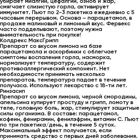
убирает миалгии, цефалгии, озноб и жар,
смягчает слизистую горла, активирует
иммунитет. Пьют по 2-3 пакетика ежедневно с 5
часовым перерывом. Основа – парацетамол, в
продаже малиновый и лимонный вкус. Фервекс
часто подделывают, поэтому нужна
внимательность при покупке!
Колдрекс МаксГрипп
Препарат со вкусом лимона на базе
парацетамола и аскорбинки с облегчает
симптомы воспаления горла, насморка,
нормализует температуру, содержит
противоаллергический компонент. Нет
необходимости принимать несколько
препаратов, температура падает в течение
получаса. Используют лекарство с 18-ти лет.
Ринзасип
Препарат со вкусом лимона, черной смородины,
апельсина купирует простуду и грипп, ломоту в
теле, головную боль, жар, стимулирует защитные
силы организма. В составе: парацетамол,
кофеин, фенирамин, фенилэфрин, витамин С. Пьют
по три пакетика/день, в течение 5 суток.
Максимальный эффект получается, если
принимать средство с первых дней заболевания.