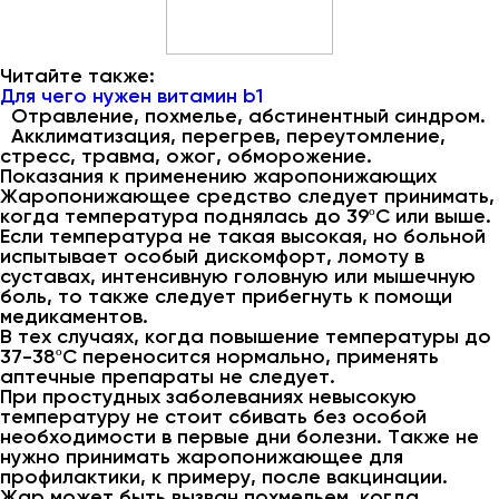
Читайте также:
Для чего нужен витамин b1
Отравление, похмелье, абстинентный синдром.
Акклиматизация, перегрев, переутомление,
стресс, травма, ожог, обморожение.
Показания к применению жаропонижающих
Жаропонижающее средство следует принимать,
когда температура поднялась до 39ºС или выше.
Если температура не такая высокая, но больной
испытывает особый дискомфорт, ломоту в
суставах, интенсивную головную или мышечную
боль, то также следует прибегнуть к помощи
медикаментов.
В тех случаях, когда повышение температуры до
37-38ºС переносится нормально, применять
аптечные препараты не следует.
При простудных заболеваниях невысокую
температуру не стоит сбивать без особой
необходимости в первые дни болезни. Также не
нужно принимать жаропонижающее для
профилактики, к примеру, после вакцинации.
Жар может быть вызван похмельем, когда