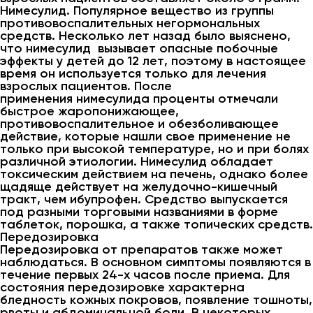
Нимесулид. Популярное вещество из группы
противовоспалительных негормональных
средств. Несколько лет назад было выяснено,
что нимесулид вызывает опасные побочные
эффекты у детей до 12 лет, поэтому в настоящее
время он используется только для лечения
взрослых пациентов. После
применения нимесулида проценты отмечали
быстрое жаропонижающее,
противовоспалительное и обезболивающее
действие, которые нашли свое применение не
только при высокой температуре, но и при болях
различной этиологии. Нимесулид обладает
токсическим действием на печень, однако более
щадяще действует на желудочно-кишечный
тракт, чем ибупрофен. Средство выпускается
под разными торговыми названиями в форме
таблеток, порошка, а также топических средств.
Передозировка
Передозировка от препаратов также может
наблюдаться. В основном симптомы появляются в
течение первых 24-х часов после приема. Для
состояния передозировке характерна
бледность кожных покровов, появление тошноты,
рвоты и абдоминальной боли. В некоторых