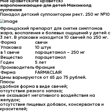
Мне нравится3Не нравится3
жаропонижающее для детей Максиколд
суспензия
Панадол детский суппозитории рект. 250 мг №10
Французский препарат для снятия симптомов
жара, воспаления и болевых ощущений у детей с
3 лет. В упаковке находится 10 свечей по 250 мг.
Форма
свечи
Упаковка
10 штук
в 1 свече
парацетамол – 250 мг
Вещество
парацетамол
Годен
5 лет
Производитель
Франция
Фирма
FARMACLAIR
Цены варьируются от 65 до 75 рублей.
Плюсы
удобная форма в виде свечей;
отсутствие резкого запаха;
не оказывает негативного воздействия на
желудок;
отсутствие пищевых добавок, консервантов и
красителей;