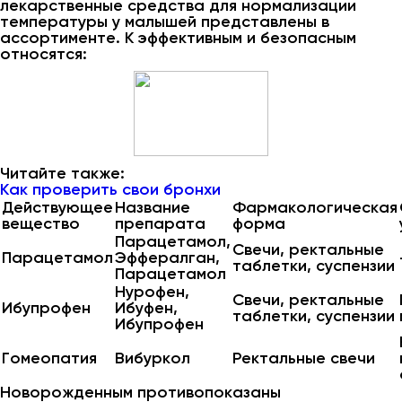
лекарственные средства для нормализации
температуры у малышей представлены в
ассортименте. К эффективным и безопасным
относятся:
Читайте также:
Как проверить свои бронхи
Действующее
Название
Фармакологическая
вещество
препарата
форма
Парацетамол,
Свечи, ректальные
Парацетамол
Эффералган,
таблетки, суспензии
Парацетамол
Нурофен,
Свечи, ректальные
Ибупрофен
Ибуфен,
таблетки, суспензии
Ибупрофен
Гомеопатия
Вибуркол
Ректальные свечи
Новорожденным противопоказаны