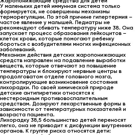
Жаропонижающие средства для детей
У маленьких детей иммунная система только
формируется, не совершенны механизмы
терморегуляции. По этой причине гипертермия –
частое явление у малышей. Педиатры не
рекомендуют сбивать температуру ниже 38. Она
запускает процесс образования лейкоцитов –
клеток крови, которые помогают ребенку
бороться с возбудителями многих инфекционных
заболеваний.
Механизм действия детских жаропонижающих
средств направлен на подавление выработки
веществ, которые отвечают за повышение
температуры и блокируют нервные центры в
продолговатом отделе головного мозга,
контролирующие возникновение состояния
лихорадки. По своей химической природе
детские антипиретики относятся к
нестероидным противовоспалительным
средствам. Дозируют лекарственные формы в
зависимости от температурных показателей и
возраста пациента.
Лихорадку 38,5 большинство детей переносят
легко, она не приводит к дисфункции внутренних
органов. К группе риска относятся дети: