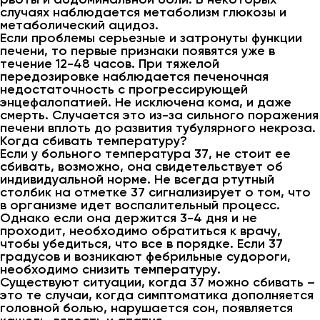
случаях наблюдается метаболизм глюкозы и
метаболический ацидоз.
Если проблемы серьезные и затронуты функции
печени, то первые признаки появятся уже в
течение 12-48 часов. При тяжелой
передозировке наблюдается печеночная
недостаточность с прогрессирующей
энцефалопатией. Не исключена кома, и даже
смерть. Случается это из-за сильного поражения
печени вплоть до развития тубулярного некроза.
Когда сбивать температуру?
Если у больного температура 37, не стоит ее
сбивать, возможно, она свидетельствует об
индивидуальной норме. Не всегда ртутный
столбик на отметке 37 сигнализирует о том, что
в организме идет воспалительный процесс.
Однако если она держится 3-4 дня и не
проходит, необходимо обратиться к врачу,
чтобы убедиться, что все в порядке. Если 37
градусов и возникают фебрильные судороги,
необходимо снизить температуру.
Существуют ситуации, когда 37 можно сбивать –
это те случаи, когда симптоматика дополняется
головной болью, нарушается сон, появляется