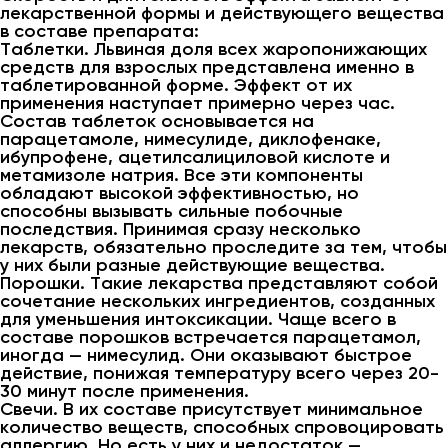
лекарственной формы и действующего вещества
в составе препарата:
Таблетки. Львиная доля всех жаропонижающих
средств для взрослых представлена именно в
таблетированной форме. Эффект от их
применения наступает примерно через час.
Состав таблеток основывается на
парацетамоле, нимесулиде, диклофенаке,
ибупрофене, ацетилсалициловой кислоте и
метамизоле натрия. Все эти компоненты
обладают высокой эффективностью, но
способны вызывать сильные побочные
последствия. Принимая сразу несколько
лекарств, обязательно проследите за тем, чтобы
у них были разные действующие вещества.
Порошки. Такие лекарства представляют собой
сочетание нескольких ингредиентов, созданных
для уменьшения интоксикации. Чаще всего в
составе порошков встречается парацетамол,
иногда — нимесулид. Они оказывают быстрое
действие, понижая температуру всего через 20-
30 минут после применения.
Свечи. В их составе присутствует минимальное
количество веществ, способных спровоцировать
аллергию. Но есть у них и недостаток —