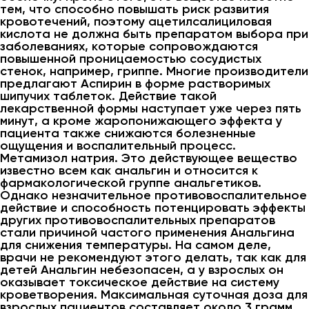
тем, что способно повышать риск развития
кровотечений, поэтому ацетилсалициловая
кислота не должна быть препаратом выбора при
заболеваниях, которые сопровождаются
повышенной проницаемостью сосудистых
стенок, например, гриппе. Многие производители
предлагают Аспирин в форме растворимых
шипучих таблеток. Действие такой
лекарственной формы наступает уже через пять
минут, а кроме жаропонижающего эффекта у
пациента также снижаются болезненные
ощущения и воспалительный процесс.
Метамизол натрия. Это действующее вещество
известно всем как анальгин и относится к
фармакологической группе анальгетиков.
Однако незначительное противовоспалительное
действие и способность потенцировать эффекты
других противовоспалительных препаратов
стали причиной частого применения Анальгина
для снижения температуры. На самом деле,
врачи не рекомендуют этого делать, так как для
детей Анальгин небезопасен, а у взрослых он
оказывает токсическое действие на систему
кроветворения. Максимальная суточная доза для
взрослых пациентов составляет около 3 грамм.