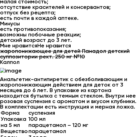
малая стоимость;
отсутствие красителей и консервантов;
отпуск без рецепта;
есть почти в каждой аптеке.
Минусы
есть противопоказания;
возможны побочные реакции;
детский возраст до 3 лет.
Мне нравитсяНе нравится
жаропонижающее для детей Панадол детский
суппозитории рект. 250 мг №10
Калпол
Анальгетик-антипиретик с обезболивающим и
жаропонижающим действием для деток от 3
месяцев до 6 лет. В упаковке из картона
находится бутылка с темным стеклом. Внутри нее
розовая суспензия с ароматом и вкусом клубники.
В комплектации есть инструкция и мерная ложка.
Форма
суспензия
Упаковка
100 мл
на 5 мл
парацетамол – 120 мг
Вещество
парацетамол