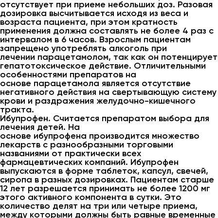
отсутствует при приеме небольших доз. Разовая
дозировка высчитывается исходя из веса и
возраста пациента, при этом кратность
применения должна составлять не более 4 раз с
интервалом в 6 часов. Взрослым пациентам
запрещено употреблять алкоголь при
лечении парацетамолом, так как он потенцирует
гепатотоксическое действие. Отличительными
особенностями препаратов на
основе парацетамола является отсутствие
негативного действия на свертывающую систему
крови и раздражения желудочно-кишечного
тракта.
Ибупрофен. Считается препаратом выбора для
лечения детей. На
основе ибупрофена производится множество
лекарств с разнообразными торговыми
названиями от практически всех
фармацевтических компаний. Ибупрофен
выпускаются в форме таблеток, капсул, свечей,
сиропа в разных дозировках. Пациентам старше
12 лет разрешается принимать не более 1200 мг
этого активного компонента в сутки. Это
количество делят на три или четыре приема,
между которыми должны быть равные временные