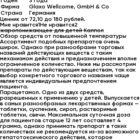
Годен
3 года
Фирма
Glaxo Wellcome, GmbH & Co
Страна
Германия
Ценник от 72,10 до 180 рублей.
Мне нравится1Не нравится2
жаропонижающее для детей Калпол
Обзор средств от повышенной температуры
Ассортимент подобных препаратов очень
широк. Однако при разнообразии торговых
названий действующих веществ с таким
механизмом действия и предназначением вполне
ограниченное количество. Ниже мы рассмотрим
препараты по действующим веществам, так как
выбор конкретного торгового названия чаще
является индивидуальным предпочтением
пациента.
Парацетамол. Одно из двух средств,
разрешенных к применению у детей. Выпускается
в самых разнообразных лекарственных формах —
таблетки, суспензия, сироп, растворимые
таблетки, свечи. Максимальная суточная доза
для пациентов старше 12 лет составляет 4
грамма, однако принимать препарат в таких
количествах не рекомендуется из-за возможного
гепатотоксического действия, которое