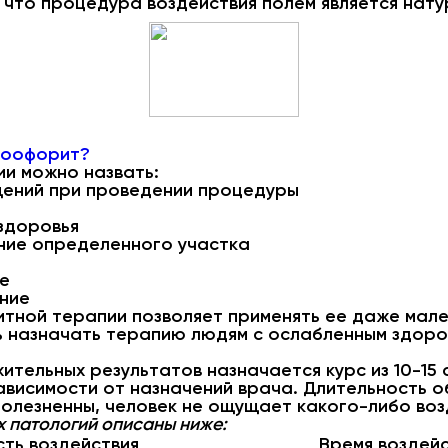
 что процедура воздействия полем является нату
гоофорит?
и можно назвать:
щений при проведении процедуры
здоровья
ние определенного участка
е
ние
тной терапии позволяет применять ее даже мале
 назначать терапию людям с ослабленным здоро
тельных результатов назначается курс из 10-15 
зависимости от назначений врача. Длительность о
олезненны, человек не ощущает какого-либо возд
 патологий описаны ниже:
ть воздействия
Время воздей