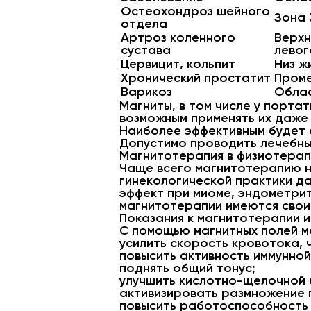
Остеохондроз шейного
Зона 
отдела
Артроз коленного
Верхн
сустава
левог
Цервицит, кольпит
Низ ж
Хронический простатит
Пром
Варикоз
Облас
Магниты, в том числе у порта
возможным применять их даже
Наиболее эффективным будет 
Допустимо проводить лечебные
Магнитотерапия в физиотерап
Чаще всего магнитотерапию н
гинекологической практики 
эффект при миоме, эндометрит
магнитотерапии имеются свои
Показания к магнитотерапии 
С помощью магнитных полей м
усилить скорость кровотока, 
повысить активность иммунной
поднять общий тонус;
улучшить кислотно-щелочной 
активизировать размножение 
повысить работоспособность –