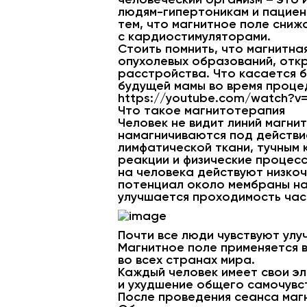
людям-гипертоникам и пациента
тем, что магнитное поле сни
с кардиостимуляторами.
Стоить помнить, что магнитна
опухолевых образований, отк
расстройства. Что касается б
будущей мамы во время проце
https://youtube.com/watch?
Что такое магнитотерапия
Человек не видит линий магни
намагничиваются под действи
лимфатической ткани, тучным 
реакции и физические процес
на человека действуют низкоч
потенциал около мембраны на
улучшается проходимость час
Почти все люди чувствуют ул
Магнитное поле применяется в
во всех странах мира.
Каждый человек имеет свои эл
и ухудшение общего самочувст
После проведения сеанса маг