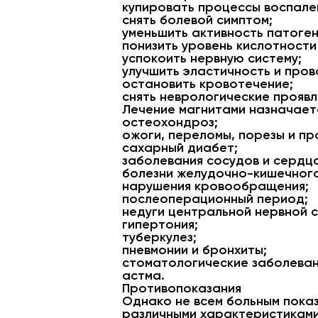
купировать процессы воспале
снять болевой симптом;
уменьшить активность патоге
понизить уровень кислотности
успокоить нервную систему;
улучшить эластичность и пров
остановить кровотечение;
снять неврологические проявл
Лечение магнитами назначает
остеохондроз;
ожоги, переломы, порезы и пр
сахарный диабет;
заболевания сосудов и сердц
болезни желудочно-кишечного
нарушения кровообращения;
послеоперационный период;
недуги центральной нервной с
гипертония;
туберкулез;
пневмонии и бронхиты;
стоматологические заболеван
астма.
Противопоказания
Однако не всем больным показ
различными характеристиками