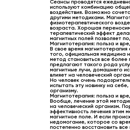
Сеансы проводятся ежедневно 
используют комбинацию общей
воздействия. Возможно сочет
другими методиками. Магнито
физиотерапевтического возде
возраста. Хорошая переносим
терапевтический эффект дела
магнитных полей позволяет п
Магнитотерапия: польза и вре
В свое время магнитотерапия
того, официальная медицина н
метод становиться все более
предлагают такого рода услуг
магнитные лучи, домашнего ис
влияет на человеческий орган
Но человек очень подозритель
испытать эту новинку на себе,
организму.
Магнитотерапия: польза и вре
Вообще, лечение этой методик
на человеческий организм. По
эффективность лечения этим м
магнитное поле. И если проис
недомогание, которое со врем
постепенно восстановить все 