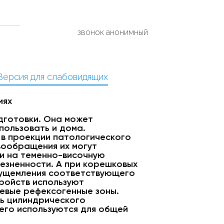
звонок анонимный
Версия для слабовидящих
иях
дготовки. Она может
пользовать и дома.
 в проекции патологического
вообращения их могут
и на теменно-височную
езненности. А при корешковых
 ущемления соответствующего
ройств используют
евые рефексогенные зоны.
рь цилиндрического
сего используются для общей