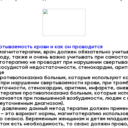
ртываемость крови и как он проводится
 магнитотерапии, врач должен обязательно учиты
оду, также и очень важно учитывать при самост
тотерапию не проводят при нарушении свертывае
сосудистой недостаточности, стенокардии, аритм
це
противопоказана больным, которые используют 
при нарушении свертываемости крови, при тромб
точности, стенокардии, аритмии, инфаркте, ане
тотерапия противопоказана больным, которые ис
начается при повышенной возбудимости, людям с 
еуточненным диагнозом).
у давлению данный метод терапии должен примен
 – это вариант нормы, магнитотерапию использов
о сеанса. Беременным женщинам и детям младше
 этом есть необходимость, то сеанс должен пров