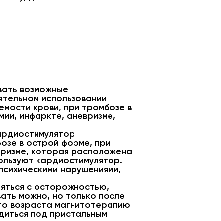
вать возможные
оятельном использовании
мости крови, при тромбозе в
ии, инфаркте, аневризме,
кардиостимулятор
озе в острой форме, при
вризме, которая расположена
пользуют кардиостимулятор.
психическими нарушениями,
яться с осторожностью,
ать можно, но только после
го возраста магнитотерапию
одиться под пристальным