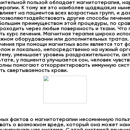
чительной пользой обладает магнитотерапия, нар
ерапии. К тому же это наиболее щадящая,из нын
влияет на пациентов всех возрастных групп, и да
 позволяютзадействовать другие способы лечения
Большим преимуществом этой процедуры, по срав
роходить через любые поверхность и ткани. Что 
ать курс лечения. Магнитная терапия широко испо
ложном оборудовании или дополнительных тратах.
ения при помощи магнитных волн является тот фа
елом и локально, непосредственно на нужный ор
тему, уменьшает уровень раздражительности, ак
ьтате, у пациента улучшается сон, человек чувст
олны помогают откорректировать иммунную систе
ть свертываемость крови.
ных фактов о магнитотерапии несомненную польз
ывать о возможном вреде, который она может нан
индивидуальная система. С этой системой лечен