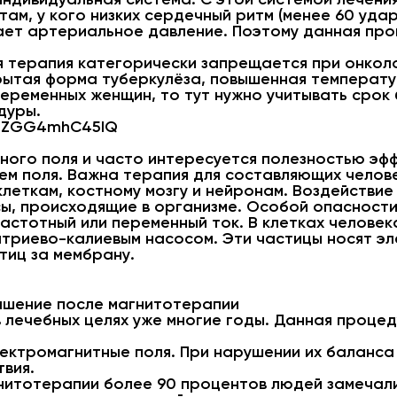
м, у кого низких сердечный ритм (менее 60 ударо
жает артериальное давление. Поэтому данная пр
я терапия категорически запрещается при онкол
рытая форма туберкулёза, повышенная температу
еременных женщин, то тут нужно учитывать срок
дуры.
v=ZGG4mhC45IQ
тного поля и часто интересуется полезностью эфф
ем поля. Важна терапия для составляющих челове
клеткам, костному мозгу и нейронам. Воздействие
сы, происходящие в организме. Особой опасност
астотный или переменный ток. В клетках человек
триево-калиевым насосом. Эти частицы носят эл
тиц за мембрану.
учшение после магнитотерапии
 лечебных целях уже многие годы. Данная проце
ектромагнитные поля. При нарушении их баланса 
вия.
нитотерапии более 90 процентов людей замечали