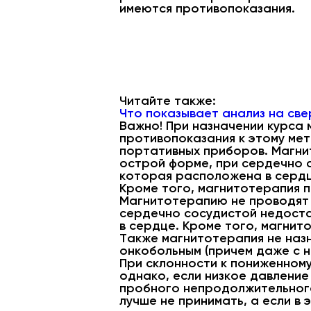
имеются противопоказания.
Читайте также:
Что показывает анализ на све
Важно! При назначении курса
противопоказания к этому мет
портативных приборов. Магни
острой форме, при сердечно 
которая расположена в серд
Кроме того, магнитотерапия 
Магнитотерапию не проводят 
сердечно сосудистой недоста
в сердце. Кроме того, магни
Также магнитотерапия не наз
онкобольным (причем даже с н
При склонности к пониженном
однако, если низкое давление
пробного непродолжительног
лучше не принимать, а если в