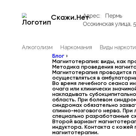
Адрес:
Пермь
Скажи.Нет
Осокинская улица, 
Алкоголизм
Наркомания
Виды наркоти
Блог
›
Магнитотерапия: виды, как пр
Методика проведения магнит
Магнитотерапия проводится п
осуществляться в амбулаторны
Во время лечебного сеанса и
очага или клинически значимо
накладывать субокципитально
область. При болевом синдро
синдромах обязательно захв
спинно-мозгового нерва. При
специально разработанные сх
Второй вариант магнитотерап
индуктора. Контакта с кожей 
магнитотерапии.