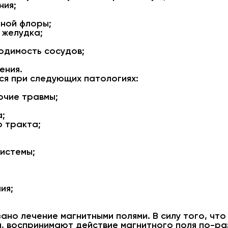
ния;
нной флоры;
 желудка;
одимость сосудов;
ения.
ся при следующих патологиях:
очие травмы;
а;
 тракта;
истемы;
ия;
ано лечение магнитными полями. В силу того, ч
, воспринимают действие магнитного поля по-ра