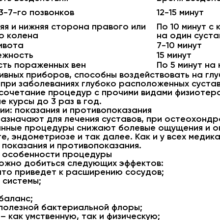
3-7-го позвонков
12-15 минут
яя и нижняя сторона правого или
По 10 минут с
о колена
на один суста
ивота
7-10 минут
ежность
15 минут
ть пораженных вен
По 5 минут на
тивных приборов, способны воздействовать на глу
 при заболеваниях глубоко расположенных суста
сочетание процедур с прочими видами физиотера
 курсы до 3 раз в год.
ии: показания и противопоказания
азначают для лечения суставов, при остеохондро
данные процедуры снижают болевые ощущения и
е, эндометриозе и так далее. Как и у всех медик
 показания и противопоказания.
и особенности процедуры
ожно добиться следующих эффектов:
что приведет к расширению сосудов;
 системы;
баланс;
полезной бактериальной флоры;
 как умственную, так и физическую;