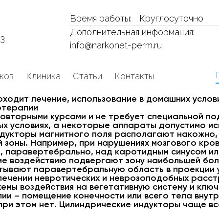
Время работы:
Круглосуточно
Дополнительная информация:
53
info@narkonet-perm.ru
ков
Клиника
Статьи
Контакты
оходит лечение, использование в домашних услов
отерапии
овторными курсами и не требует специальной по
х условиях, а некоторые аппараты допустимо ис
ндукторы магнитного поля располагают накожно,
й зоны. Например, при нарушениях мозгового кро
, паравертебрально, над каротидным синусом ил
ме воздействию подвергают зону наибольшей бол
атывают паравертебральную область в проекции
 лечении невротических и неврозоподобных расст
емы воздействия на вегетативную систему и ключ
ии – помещение конечности или всего тела внут
при этом нет. Цилиндрические индукторы чаще в