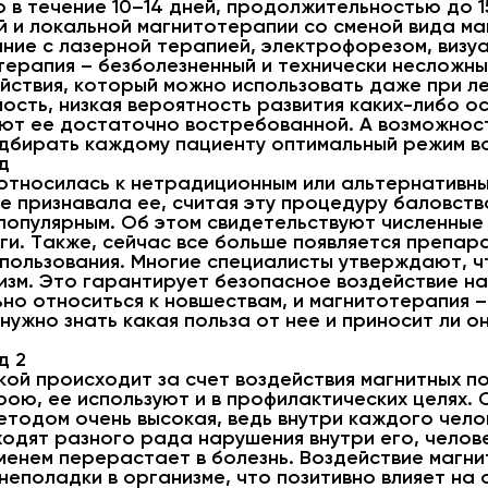
в течение 10–14 дней, продолжительностью до 15
 и локальной магнитотерапии со сменой вида маг
ание с лазерной терапией, электрофорезом, виз
терапия – безболезненный и технически несложн
йствия, который можно использовать даже при ле
ость, низкая вероятность развития каких-либо о
ют ее достаточно востребованной. А возможност
одбирать каждому пациенту оптимальный режим во
д
 относилась к нетрадиционным или альтернативны
е признавала ее, считая эту процедуру баловство
 популярным. Об этом свидетельствуют численные
и. Также, сейчас все больше появляется препар
пользования. Многие специалисты утверждают, ч
изм. Это гарантирует безопасное воздействие на
но относиться к новшествам, и магнитотерапия –
 нужно знать какая польза от нее и приносит ли 
д 2
ой происходит за счет воздействия магнитных п
рою, ее используют и в профилактических целях. 
етодом очень высокая, ведь внутри каждого чело
ходят разного рада нарушения внутри его, чело
енем перерастает в болезнь. Воздействие магни
неполадки в организме, что позитивно влияет на