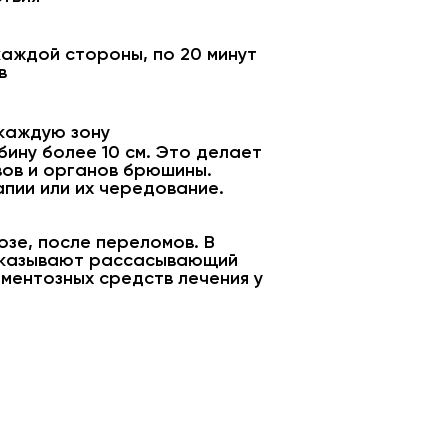
 каждой стороны, по 20 минут
в
 каждую зону
бину более 10 см. Это делает
вов и органов брюшины.
пии или их чередование.
зе, после переломов. В
 оказывают рассасывающий
аментозных средств лечения у