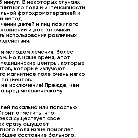
 минут. В некоторых случаях
нитного поля и интенсивности
уальной фотохромотерапией и
ый метод
чении детей и лиц пожилого
сложнений и достаточный
ь использования различных
здействия.
м методам лечения, более
м. Но в наше время, этот
 медицинские центры, которые
атов, которые излучают
то магнитное поле очень мягко
 пациентов.
 не исключение! Прежде, чем
она вред человеческому
олей локально или полостью
Стоит отметить, что
века существует свое
век сразу ощущает
тного поля извне помогает
 общее состояние больного.