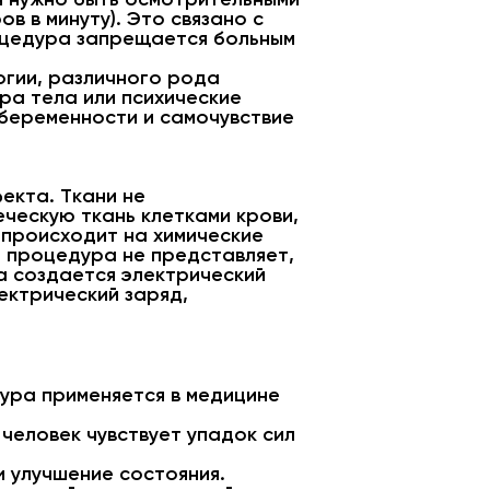
в в минуту). Это связано с
оцедура запрещается больным
огии, различного рода
ра тела или психические
 беременности и самочувствие
екта. Ткани не
ческую ткань клетками крови,
 происходит на химические
и процедура не представляет,
а создается электрический
ектрический заряд,
дура применяется в медицине
человек чувствует упадок сил
 улучшение состояния.