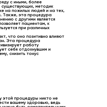
яду с иными, более
е существующих, методик
же на пожилых людей и на тех,
. Также, эта процедура
нению с другими является
позволяет пациентам, к
льзуется при различных
кт, что оно позитивно влияют
ган. Эта процедура
тивизирует работу
вует себя отдохнувшим и
му, снизить тонус
у этой процедуры никто не
ести вашему здоровью, ведь
ия нужно быть осмотрительными