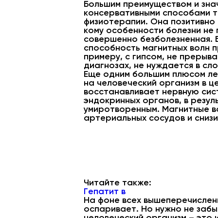
Большим преимуществом и зна
консервативными способами т
физиотерапии. Она позитивно 
кому особенности болезни не
совершенно безболезненная. 
способность магнитных волн п
примеру, с гипсом, не прерыв
диагнозах, не нуждается в с
Еще одним большим плюсом леч
на человеческий организм в ц
восстанавливает нервную сис
эндокринных органов, в резул
умиротворенным. Магнитные в
артериальных сосудов и снизи
Читайте также:
Гепатит в
На фоне всех вышеперечислен
оспаривает. Но нужно не заб
человеческий организм – это 