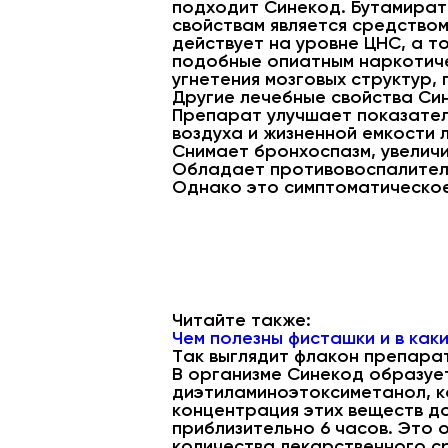
подходит Синекод. Бутамират
свойствам является средством
действует на уровне ЦНС, а т
подобные опиатным наркотиче
угнетения мозговых структур,
Другие лечебные свойства Си
Препарат улучшает показател
воздуха и жизненной емкости л
Снимает бронхоспазм, увелич
Обладает противовоспалител
Однако это симптоматическое 
Читайте также:
Чем полезны фисташки и в как
Так выглядит флакон препара
В организме Синекод образует
диэтиламиноэтоксиметанол, к
концентрация этих веществ до
приблизительно 6 часов. Это 
количества лекарственного с