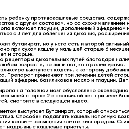
вать ребенку противокашлевые средства, содерж
атов с другим составом, но со схожим влиянием 
ропа включает глауцин, дополненный эфедрином и
ься с 3 лет для облегчения дыхания, расширения
жит бутамират, но у него есть и второй активный
ано при сухом кашле у малышей старше 6 месяцев
ет и старше.
 на рецепторы дыхательных путей благодаря нал
 любом возрасте, но лишь под контролем врача.
эликсира выступает кодеин, к которому добавил
а. Препарат применяют при лечении детей старш
ащий эфедрин, базиликовое масло и глауцин. Дет
сиропа на головной мозг обусловлено окселадин
 малышей старше 2 с половиной лет при весе боль
етей, смотрите в следующем видео.
ентом выступает Бутамират, который относиться
твия. Способен подавлять кашель напрямую возд
ации крови — насыщения клеток кислородом. Сни
ает надрывные кашлевые приступы.