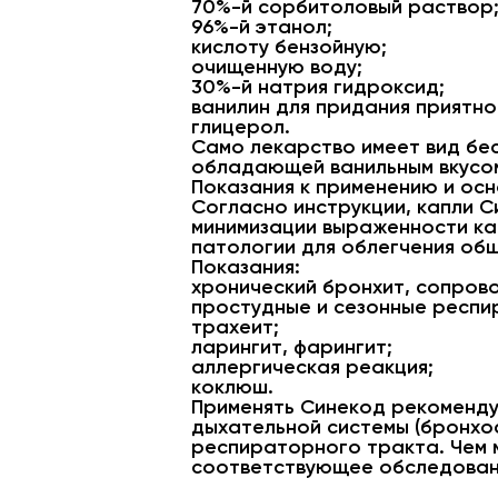
70%-й сорбитоловый раствор
96%-й этанол;
кислоту бензойную;
очищенную воду;
30%-й натрия гидроксид;
ванилин для придания приятног
глицерол.
Само лекарство имеет вид бес
обладающей ванильным вкусом
Показания к применению и ос
Согласно инструкции, капли С
минимизации выраженности ка
патологии для облегчения общ
Показания:
хронический бронхит, сопро
простудные и сезонные респи
трахеит;
ларингит, фарингит;
аллергическая реакция;
коклюш.
Применять Синекод рекоменду
дыхательной системы (бронхос
респираторного тракта. Чем м
соответствующее обследован