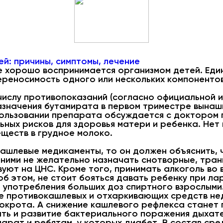
й: причины, симптомы, лечение
е хорошо воспринимается организмом детей. Ед
ереносимость одного или нескольких компонент
числу противопоказаний (согласно официальной 
азначения бутамирата в первом триместре вынаш
пользовании препарата обсуждается с доктором 
ьных рисков для здоровья матери и ребенка. Нет
ществ в грудное молоко.
ашлевые медикаменты, то он должен объяснить, ч
ними не желательно назначать снотворные, тран
ют на ЦНС. Кроме того, принимать алкоголь во 
об этом, не стоит бояться давать ребенку при ла
 употребления больших доз спиртного взрослыми
 противокашлевых и отхаркивающих средств недо
мокрота. А снижение кашлевого рефлекса станет
ать и развитие бактериального поражения дыхате
рат и ребятам, у которых диабет. В состав сре