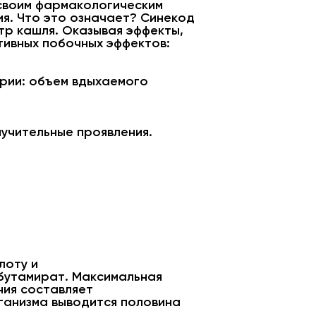
 своим фармакологическим
ия. Что это означает? Синекод
нтр кашля. Оказывая эффекты,
тивных побочных эффектов:
рии: объем вдыхаемого
мучительные проявления.
лоту и
бутамират. Максимальная
ния составляет
рганизма выводится половина