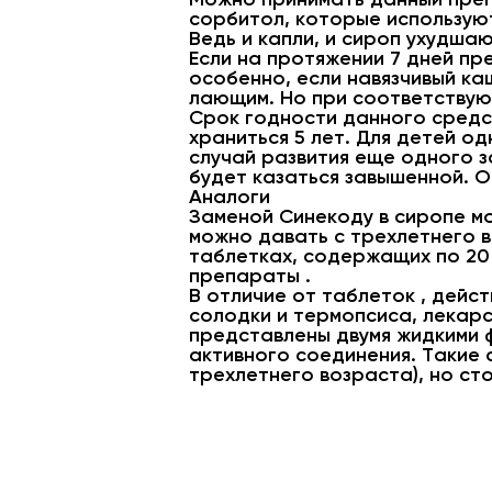
сорбитол, которые используют
Ведь и капли, и сироп ухудша
Если на протяжении 7 дней пр
особенно, если навязчивый ка
лающим. Но при соответствую
Срок годности данного средс
храниться 5 лет. Для детей од
случай развития еще одного з
будет казаться завышенной. О
Аналоги
Заменой Синекоду в сиропе мо
можно давать с трехлетнего в
таблетках, содержащих по 20
препараты .
В отличие от таблеток , дейс
солодки и термопсиса, лекар
представлены двумя жидкими ф
активного соединения. Такие 
трехлетнего возраста), но ст