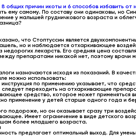
8 общих причин икоты и 6 способов избавить от
ть ему самому. По составу они одинаковы, но Син
ение у малышей грудничкового возраста и облег
разница?
казано, что Стоптуссин является двухкомпонентн
кашель, но и наблюдается отхаркивающее воздей
з недорогих лекарств. Его средняя цена составля
ежду препаратами никакой нет, поэтому врачи мо
алоги назначаются исходя из показаний. В качест
шле можно использовать:
 инструкция по применению указывает, что средс
го следует переходить на отхаркивающие препар
вающее средство, которое может применяться вн
жно применение у детей старше одного года и б
го подороже, но он оказывает сразу три воздейс
вающее. Имеет ограничение в виде детского возр
ышам более младшего возраста.
я
ость предлагает оптимальный выход. Для умень