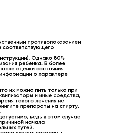
инственным противопоказанием
ов соответствующего
инструкции). Однако 80%
ивания ребенка. В более
после оценки состояния
 информации о характере
то их можно пить только при
квилизаторы и иные средства,
время такого лечения не
рингите препараты на спирту.
.
пустимо, ведь в этом случае
 причиной начала
льных путей.
дства входит сахарин и