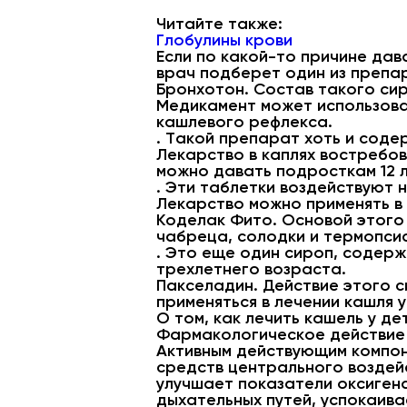
Читайте также:
Глобулины крови
Если по какой-то причине да
врач подберет один из препар
Бронхотон. Состав такого си
Медикамент может использоват
кашлевого рефлекса.
. Такой препарат хоть и содер
Лекарство в каплях востребов
можно давать подросткам 12 л
. Эти таблетки воздействуют
Лекарство можно применять в
Коделак Фито. Основой этого 
чабреца, солодки и термопсис
. Это еще один сироп, содерж
трехлетнего возраста.
Пакселадин. Действие этого 
применяться в лечении кашля у
О том, как лечить кашель у д
Фармакологическое действие
Активным действующим компон
средств центрального воздейс
улучшает показатели оксиген
дыхательных путей, успокаив