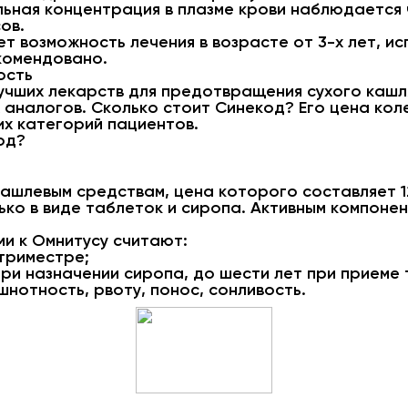
ьная концентрация в плазме крови наблюдается ч
ов.
ет возможность лечения в возрасте от 3-х лет, и
комендовано.
ость
учших лекарств для предотвращения сухого кашл
аналогов. Сколько стоит Синекод? Его цена коле
их категорий пациентов.
од?
кашлевым средствам, цена которого составляет 1
ько в виде таблеток и сиропа. Активным компоне
и к Омнитусу считают:
триместре;
при назначении сиропа, до шести лет при приеме
шнотность, рвоту, понос, сонливость.