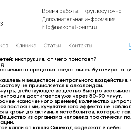
Время работы:
Круглосуточно
Дополнительная информация:
53
info@narkonet-perm.ru
ков
Клиника
Статьи
Контакты
етей: инструкция. от чего помогает?
од
ственного средства представлен бутамирата цит
кашлевым веществом центрального воздействия. 
 составу не причисляется к алкалоидам.
внутрь, действующее вещество быстро всасываетс
ентрация достигается уже через 80-90 минут.
(ранее назначенного времени) количество цитрат
ся постоянным, кумулятивного эффекта не наблю
я в крови до активных метаболитов, которые так
 Вещество из организма человека практически п
ации.
ов капли от кашля Синекод содержат в себе: