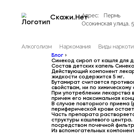
Адрес:
Пермь
Скажи.Нет
Осокинская улица, 
Алкоголизм
Наркомания
Виды наркоти
Блог
›
Синекод сироп от кашля для д
Состав детских капель Синек
Действующий компонент лекар
жидкости содержится 5 мг.
Бутамират считается противо
свойствам, ни по химическому
При употреблении лекарства 
причем его максимальная конц
В случае повторного приема 
периферической крови остает
Часть препарата растворяетс
структуры кашлевого центра.
посредством почечной фильтр
Из вспомогательных компонент