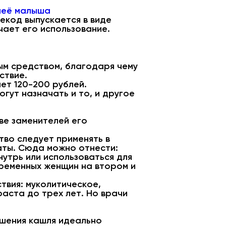
 неё малыша
екод выпускается в виде
чает его использование.
ым средством, благодаря чему
ствие.
ет 120-200 рублей.
гут назначать и то, и другое
ве заменителей его
тво следует применять в
аты. Сюда можно отнести:
утрь или использоваться для
еременных женщин на втором и
твия: муколитическое,
аста до трех лет. Но врачи
шения кашля идеально