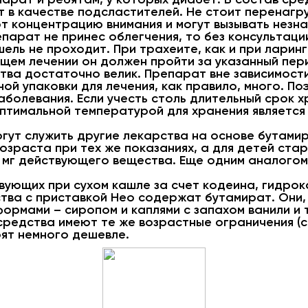
 в качестве подсластителей. Не стоит перенагр
ют концентрацию внимания и могут вызывать незн
епарат не принес облегчения, то без консультаци
шель не проходит. При трахеите, как и при ларинг
щем лечении он должен пройти за указанный пер
тва достаточно велик. Препарат вне зависимост
ной упаковки для лечения, как правило, много. П
аболевания. Если учесть столь длительный срок х
птимальной температурой для хранения является 
гут служить другие лекарства на основе бутамир
озраста при тех же показаниях, а для детей ста
 мг действующего вещества. Еще одним аналогом
твующих при сухом кашле за счет кодеина, гидро
ства с приставкой Нео содержат бутамират. Они,
ормами – сиропом и каплями с запахом ванили и
средства имеют те же возрастные ограничения (
оят немного дешевле.