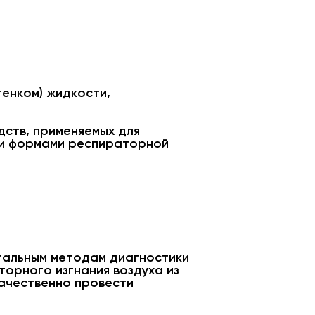
тенком) жидкости,
дств, применяемых для
ми формами респираторной
тальным методам диагностики
торного изгнания воздуха из
качественно провести