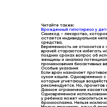
Читайте также:
Врожденный гипотиреоз у дете
Синекод – лекарство, которо
остается индивидуальная неп
средства.
Беременность не относится к 
врачей стараются избегать н
поздних сроках вопрос об ис
женщины и анализа потенциал
проникновения биоактивных ве
Особые указания
Если врач назначает противок
сухом кашле. Одновременно с 
которые угнетающе воздейству
рекомендуется. Но, прочитав 
Данное ограничение касается
Одновременное использование
у ребенка может накопиться 
бронхоспазма. Нельзя исключ
Можно принимать данный препа