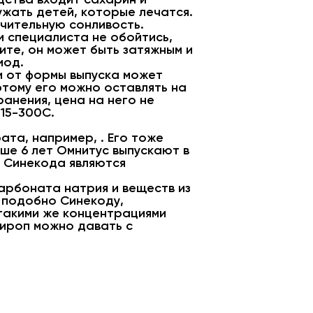
ужать детей, которые лечатся.
ачительную сонливость.
и специалиста не обойтись,
ите, он может быть затяжным и
иод.
и от формы выпуска может
оэтому его можно оставлять на
ранения, цена на него не
15-300С.
ата, например, . Его тоже
рше 6 лет Омнитус выпускают в
 Синекода являются
карбоната натрия и веществ из
 подобно Синекоду,
 такими же концентрациями
сироп можно давать с