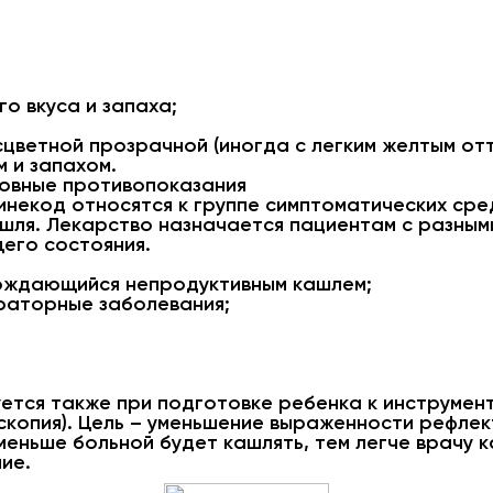
;
о вкуса и запаха;
цветной прозрачной (иногда с легким желтым от
 и запахом.
новные противопоказания
инекод относятся к группе симптоматических сре
шля. Лекарство назначается пациентам с разны
его состояния.
вождающийся непродуктивным кашлем;
раторные заболевания;
ется также при подготовке ребенка к инструмен
копия). Цель – уменьшение выраженности рефлек
еньше больной будет кашлять, тем легче врачу 
ие.