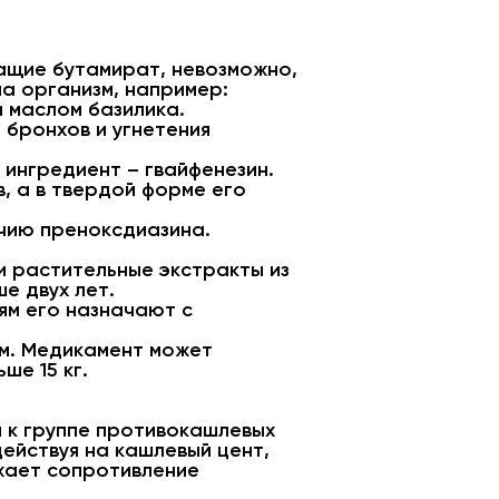
ащие бутамират, невозможно,
на организм, например:
 маслом базилика.
 бронхов и угнетения
 ингредиент – гвайфенезин.
, а в твердой форме его
ичию преноксдиазина.
и растительные экстракты из
е двух лет.
ям его назначают с
ом. Медикамент может
ше 15 кг.
 к группе противокашлевых
ействуя на кашлевый цент,
жает сопротивление