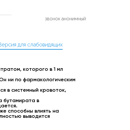
звонок анонимный
Версия для слабовидящих
ратом, которого в 1 мл
Он ни по фармакологическим
я в системный кровоток,
а бутамирата в
дается.
же способны влиять на
олностью выводится