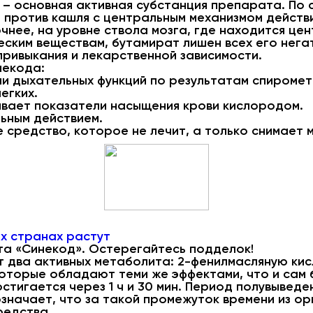
 – основная активная субстанция препарата. По
 против кашля с центральным механизмом действ
очнее, на уровне ствола мозга, где находится це
ским веществам, бутамират лишен всех его нега
 привыкания и лекарственной зависимости.
некода:
и дыхательных функций по результатам спиромет
егких.
ивает показатели насыщения крови кислородом.
ьным действием.
средство, которое не лечит, а только снимает 
их странах растут
та «Синекод». Остерегайтесь подделок!
 два активных метаболита: 2-фенилмасляную кис
оторые обладают теми же эффектами, что и сам 
стигается через 1 ч и 30 мин. Период полувыведе
означает, что за такой промежуток времени из о
редства.