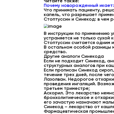
Читайте также:
Почему новорожденный икает: 
Что принимать пациенту, реша
капель, что разрешает примен
Стоптуссин и Синекод: в чем 
В инструкции по применению у
устраняется не только сухой 
Стоптуссин считается одним и
В остальном особой разницы м
средство.
Другие аналоги Синекода
Если не подходит Синекод, ан
структурных аналогов при ка
Если прописан Синекод сироп,
течение трех дней, после че
Лазолван. Недорогое отхарки
проведения ингаляций. Возмо
третьем триместре;
Аскорил. Это лекарство немно
бронхолитиеческое и отхарки
его зачастую назначают мал
Синекод – лекарство от кашл
Фармацевтическая промышленн